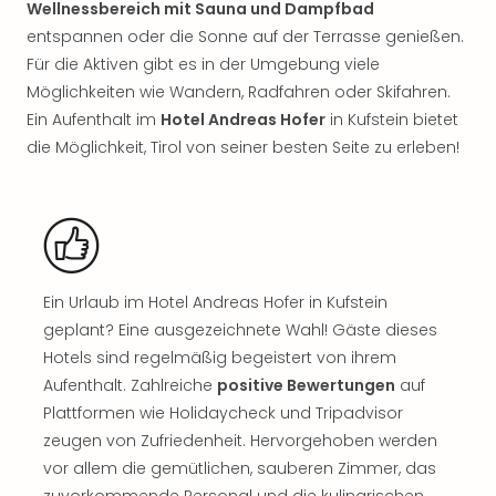
Wellnessbereich mit Sauna und Dampfbad
Rou
Das
entspannen oder die Sonne auf der Terrasse genießen.
Musi
Für die Aktiven gibt es in der Umgebung viele
Köni
Möglichkeiten wie Wandern, Radfahren oder Skifahren.
der
Ein Aufenthalt im
Hotel Andreas Hofer
in Kufstein bietet
Löw
die Möglichkeit, Tirol von seiner besten Seite zu erleben!
Die
Eisk
Tarz
MJ
–
Das
Mich
Ein Urlaub im Hotel Andreas Hofer in Kufstein
Jac
geplant? Eine ausgezeichnete Wahl! Gäste dieses
Musi
Hotels sind regelmäßig begeistert von ihrem
Der
Aufenthalt. Zahlreiche
positive Bewertungen
auf
Teuf
Plattformen wie Holidaycheck und Tripadvisor
träg
zeugen von Zufriedenheit. Hervorgehoben werden
Pra
vor allem die gemütlichen, sauberen Zimmer, das
Die