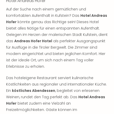
Hotel Andreas Hofer
noc
Auf der Suche nach einem gemütlichen und
meh
Frei
komfortablen Aufenthalt in Kufstein? Das
Hotel Andreas
Frei
Hofer
könnte genau das Richtige sein! Dieses Hotel
Eur
bietet alles Nötige für einen entspannten Aufenthalt.
Frei
Gelegen im Herzen der malerischen Stadt Kufstein, dient
Deu
das
Andreas Hofer Hotel
als perfekter Ausgangspunkt
Frei
für Ausflüge in die Tiroler Bergwelt. Die Zimmer sind
Nied
modern eingerichtet und bieten jeglichen Komfort. Hier
Frei
ist der ideale Ort, um sich nach einem Tag voller
Öste
Frei
Erlebnisse zu erholen.
Fran
Musi
Das hoteleigene Restaurant serviert kulinarische
&
Köstlichkeiten aus regionaler und internationaler Küche.
Sho
Ein
köstliches Abendessen
, begleitet von erlesenen
Musi
Weinen, rundet den Tag perfekt ab. Das
Hotel Andreas
Starl
Hofer
bietet zudem eine Vielzahl an
Expr
Freizeitmöglichkeiten. Gäste können im
Moul