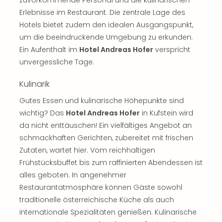
zuvorkommende Personal und die kulinarischen
Sch
und
Erlebnisse im Restaurant. Die zentrale Lage des
das
Hotels bietet zudem den idealen Ausgangspunkt,
Biest
um die beeindruckende Umgebung zu erkunden.
Wie
Ein Aufenthalt im
Hotel Andreas Hofer
verspricht
Mari
unvergessliche Tage.
Ther
Sta
Kulinarik
Ente
Das
Gutes Essen und kulinarische Höhepunkte sind
Pha
wichtig? Das
Hotel Andreas Hofer
in Kufstein wird
der
da nicht enttäuschen! Ein vielfältiges Angebot an
Ope
schmackhaften Gerichten, zubereitet mit frischen
Köln
Zutaten, wartet hier. Vom reichhaltigen
Tan
Frühstücksbuffet bis zum raffinierten Abendessen ist
der
Vam
alles geboten. In angenehmer
alle
Restaurantatmosphäre können Gäste sowohl
Ang
traditionelle österreichische Küche als auch
Sho
internationale Spezialitäten genießen. Kulinarische
&