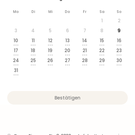
Ang
Wass
Mo
Di
Mi
Do
Fr
Sa
So
Trop
1
2
Isla
The
3
4
5
6
7
8
9
Erdi
10
11
12
13
14
15
16
Rula
---
---
---
---
---
---
---
Bad
17
18
19
20
21
22
23
---
---
---
---
---
---
---
Sch
24
25
26
27
28
29
30
aqu
---
---
---
---
---
---
---
The
31
---
Sins
alle
Ang
Zoo
Bestätigen
&
Safa
Erle
Zoo
Han