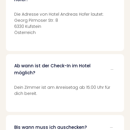
Qua
Com
Die Adresse von Hotel Andreas Hofer lautet:
Club
Georg Pirmoser Str. 8
Pret
6330 Kufstein
Wo
Österreich
alle
Ang
TV
Sho
ZDF
Ab wann ist der Check-In im Hotel
Fern
in
möglich?
Main
Stef
Dein Zimmer ist am Anreisetag ab 15:00 Uhr für
Raa
dich bereit.
Sho
alle
Ang
Fest
Dom
Bis wann muss ich auschecken?