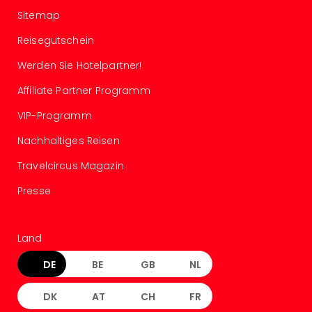
Mer
Sitemap
Ben
Mus
Reisegutschein
Stut
Werden Sie Hotelpartner!
Pors
Mus
Affiliate Partner Programm
Auto
VIP-Programm
Wolf
BM
Nachhaltiges Reisen
Mus
in
Travelcircus Magazin
Mün
Presse
Barb
Mus
Tec
Land
Spey
alle
DE
BE
GB
NL
Ang
Auss
DK
AT
CH
FR
Ga