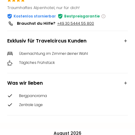
Slag
Traumhaftes Alpenhotel, nur für dich!
Eftel
Kostenlos stornierbar
Bestpreisgarantie
LEG
Brauchst du Hilfe?
+49 30 5444 55 800
Deu
Parc
Astér
Exklusiv für Travelcircus Kunden
Rast
Lan
Übernachtung im Zimmer deiner Wahl
Baye
Tägliches Frühstück
Park
Plop
Deu
Was wir lieben
(eh
Holi
Bergpanorama
Park
Tivol
Zentrale Lage
Kop
Futu
Bela
alle
August 2026