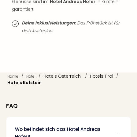
Genüsse sind im
Hotel Andreas Hofer
in Kufstein
Thea
garantiert!
ABB
Voy
Deine Inklusivleistungen:
Das Frühstück ist für
in
dich kostenlos.
Lon
Harr
Pott
Thea
Lon
GOP
Vari
/
/
Hotels Österreich
/
Hotels Tirol
/
Home
Hotel
Thea
Hotels Kufstein
Frie
Pala
Berli
FAQ
Fest
Neu
Fest
Bad
Wo befindet sich das Hotel Andreas
Bad
Hofer?