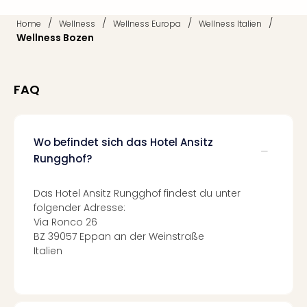
Mer
/
/
/
/
Ben
Home
Wellness
Wellness Europa
Wellness Italien
Wellness Bozen
Mus
Stut
Pors
Mus
FAQ
Auto
Wolf
BM
Wo befindet sich das Hotel Ansitz
Mus
Rungghof?
in
Mün
Barb
Das Hotel Ansitz Rungghof findest du unter
Mus
folgender Adresse:
Tec
Via Ronco 26
Spey
BZ 39057 Eppan an der Weinstraße
alle
Italien
Ang
Auss
Ga