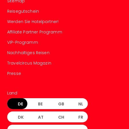
Sitemap
Ang
Kurz
Reisegutschein
Kurz
Werden Sie Hotelpartner!
Deu
Kurz
Affiliate Partner Programm
Ost
Kurz
VIP-Programm
Nor
Nachhaltiges Reisen
Kurz
Baye
Travelcircus Magazin
Kurz
Presse
Harz
Kurz
Sch
Land
Kurz
Bod
DE
BE
GB
NL
Kurz
Allg
DK
AT
CH
FR
alle
Ang