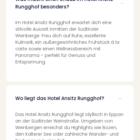
Ang
Rungghof besonders?
Spor
Skiu
Im Hotel Ansitz Rungghof erwartet dich eine
in
stilvolle Auszeit inmitten der Südtiroler
Deu
Weinberge. Freu dich auf Ruhe, exzellente
Skiu
Kulinarik, ein außergewöhnliches Frühstück à la
in
carte sowie einen Wellnessbereich mit
Öste
Panorama – perfekt für Genuss und
Form
Entspannung.
1
Reis
Konz
Konz
Pitbu
Wo liegt das Hotel Ansitz Rungghof?
Karo
G
Back
Das Hotel Ansitz Rungghof liegt idyllisch in Eppan
Boy
an der Südtiroler Weinstraße. Umgeben von
Disn
Weinbergen erreichst du Highlights wie Bozen,
in
den Kalterer See oder zahlreiche Wander- und