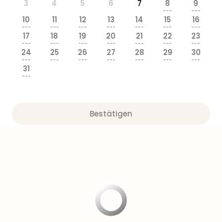
Sere
3
4
5
6
7
8
9
---
---
Park
10
11
12
13
14
15
16
Allw
---
---
---
---
---
---
---
Müns
17
18
19
20
21
22
23
---
---
---
---
---
---
---
Zoo
24
25
26
27
28
29
30
Leip
---
---
---
---
---
---
---
Safa
31
---
Beek
Ber
ZOO
Erle
Bestätigen
Gels
Welt
Wal
Nau
Aqu
Zool
Gar
Berli
alle
Ang