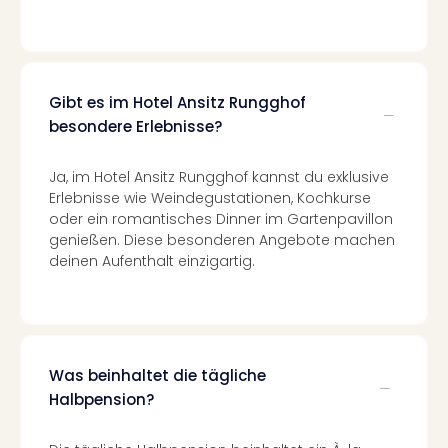
Well
Eur
Deu
Itali
Nied
Gibt es im Hotel Ansitz Rungghof
Öste
besondere Erlebnisse?
Pole
Südt
Ja, im Hotel Ansitz Rungghof kannst du exklusive
Mar
Erlebnisse wie Weindegustationen, Kochkurse
Karl
oder ein romantisches Dinner im Gartenpavillon
alle
genießen. Diese besonderen Angebote machen
Ang
deinen Aufenthalt einzigartig.
The
The
Erdi
Trop
Isla
Was beinhaltet die tägliche
The
Halbpension?
Bad
Wöri