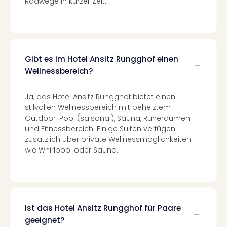
Radwege in kurzer Zeit.
Con
Schl
Sch
Konz
alle
Ang
Gibt es im Hotel Ansitz Rungghof einen
Fest
Wellnessbereich?
Glüc
Insel
Ja, das Hotel Ansitz Rungghof bietet einen
Mer
stilvollen Wellnessbereich mit beheiztem
Lun
Outdoor-Pool (saisonal), Sauna, Ruheräumen
Black
und Fitnessbereich. Einige Suiten verfügen
Festi
zusätzlich über private Wellnessmöglichkeiten
Nibiri
wie Whirlpool oder Sauna.
Festi
Ikar
Festi
alle
Ang
Ist das Hotel Ansitz Rungghof für Paare
Loca
geeignet?
Konz