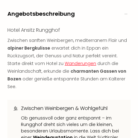
Rou
Das
Angebotsbeschreibung
Musi
Köni
Hotel Ansitz Rungghof
der
Löw
Zwischen sanften Weinbergen, mediterranem Flair und
Die
alpiner Bergkulisse
erwartet dich in Eppan ein
Eisk
Rückzugsort, der Genuss und Natur perfekt vereint.
Tarz
Starte direkt vom Hotel zu
Wanderungen
durch die
MJ
–
Weinlandschaft, erkunde die
charmanten Gassen von
Das
Bozen
oder genieße entspannte Stunden am Kalterer
Mich
See.
Jac
Musi
Der
Zwischen Weinbergen & Wohlgefühl
Teuf
träg
Ob genussvoll oder ganz entspannt – im
Rungghof dreht sich vieles um die kleinen,
Pra
besonderen Urlaubsmomente. Lass dich bei
Die
einer
Weindegustation
in die Welt Südtiroler