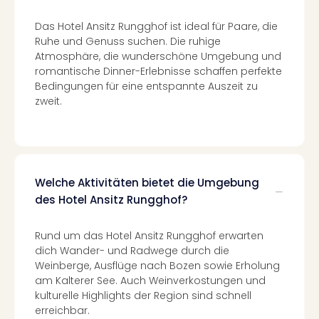
in
Das Hotel Ansitz Rungghof ist ideal für Paare, die
Köln
Ruhe und Genuss suchen. Die ruhige
Konz
Atmosphäre, die wunderschöne Umgebung und
in
romantische Dinner-Erlebnisse schaffen perfekte
Düss
Bedingungen für eine entspannte Auszeit zu
Well
zweit.
Well
Deu
Allg
Baye
Wal
Welche Aktivitäten bietet die Umgebung
Baye
des Hotel Ansitz Rungghof?
Bod
Harz
Nor
Rund um das Hotel Ansitz Rungghof erwarten
NRW
dich Wander- und Radwege durch die
Ost
Weinberge, Ausflüge nach Bozen sowie Erholung
Sch
am Kalterer See. Auch Weinverkostungen und
alle
kulturelle Highlights der Region sind schnell
Ang
erreichbar.