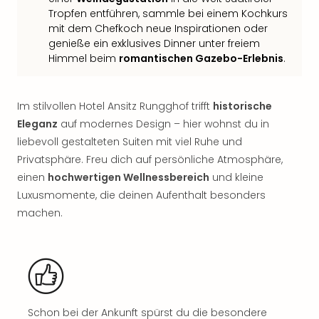
Sch
Tropfen entführen, sammle bei einem Kochkurs
und
mit dem Chefkoch neue Inspirationen oder
das
genieße ein exklusives Dinner unter freiem
Biest
Himmel beim
romantischen Gazebo-Erlebnis
.
Wie
Mari
Ther
Im stilvollen Hotel Ansitz Rungghof trifft
historische
Sta
Eleganz
auf modernes Design – hier wohnst du in
Ente
Das
liebevoll gestalteten Suiten mit viel Ruhe und
Pha
Privatsphäre. Freu dich auf persönliche Atmosphäre,
der
einen
hochwertigen Wellnessbereich
und kleine
Ope
Luxusmomente, die deinen Aufenthalt besonders
Köln
machen.
Tan
der
Vam
alle
Ang
Sho
Schon bei der Ankunft spürst du die besondere
&