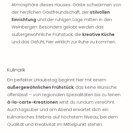
Thea
Atmosphäre dieses Hauses. Gäste schwärmen von
ABB
der herzlichen Gastfreundschaft, der
stilvollen
Voy
Einrichtung
und der ruhigen Lage mitten in den
in
Weinbergen. Besonders gelobt werden das
Lon
außergewöhnliche Frühstück, die
kreative Küche
Harr
und das Gefühl, hier wirklich zur Ruhe zu kommen.
Pott
Thea
Lon
GOP
Kulinarik
Vari
Thea
Ein perfekter Urlaubstag beginnt hier mit einem
Frie
außergewöhnlichen Frühstück
, das keine Wünsche
Pala
offenlässt – von regionalen Spezialitäten bis zu feinen
Berli
à-la-carte-Kreationen
wirst du rundum verwöhnt.
Fest
Neu
Auch tagsüber und am Abend erwartet dich ein
Fest
kulinarisches Erlebnis auf höchstem Niveau, bei dem
Bad
Qualität und Kreativität im Mittelpunkt stehen.
Bad