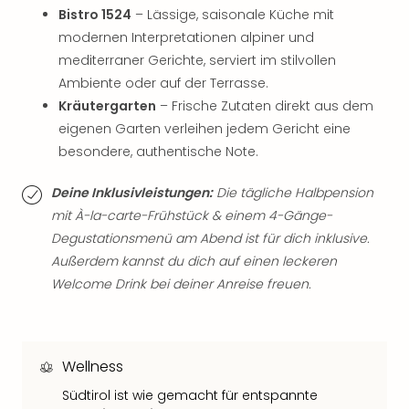
Qua
Bistro 1524
– Lässige, saisonale Küche mit
Com
modernen Interpretationen alpiner und
Club
mediterraner Gerichte, serviert im stilvollen
Pret
Ambiente oder auf der Terrasse.
Wo
Kräutergarten
– Frische Zutaten direkt aus dem
alle
Ang
eigenen Garten verleihen jedem Gericht eine
TV
besondere, authentische Note.
Sho
ZDF
Deine Inklusivleistungen:
Die tägliche Halbpension
Fern
mit À-la-carte-Frühstück & einem 4-Gänge-
in
Degustationsmenü am Abend ist für dich inklusive.
Main
Außerdem kannst du dich auf einen leckeren
Stef
Welcome Drink bei deiner Anreise freuen.
Raa
Sho
alle
Ang
Wellness
Fest
Dom
Südtirol ist wie gemacht für entspannte