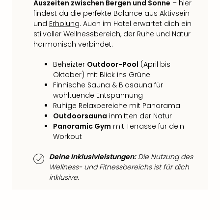
Fest
Auszeiten zwischen Bergen und Sonne
– hier
Stör
findest du die perfekte Balance aus Aktivsein
Fest
und
Erholung
. Auch im Hotel erwartet dich ein
Mus
stilvoller Wellnessbereich, der Ruhe und Natur
Fuld
harmonisch verbindet.
Are
di
Beheizter
Outdoor-Pool
(April bis
Oktober) mit Blick ins Grüne
Ver
Finnische Sauna & Biosauna für
alle
wohltuende Entspannung
Ang
Ruhige Relaxbereiche mit Panorama
Musi
Outdoorsauna
inmitten der Natur
Musi
Panoramic Gym
mit Terrasse für dein
Ham
Workout
alle
Ang
Deine Inklusivleistungen:
Die Nutzung des
Kultu
Wellness- und Fitnessbereichs ist für dich
&
inklusive.
Spor
Mus
Tec
Sins