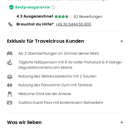
Slag
Bestpreisgarantie
Eftel
4.3
ausgezeichnet
62
Bewertungen
LEG
Brauchst du Hilfe?
+49 30 5444 55 800
Deu
Parc
Astér
Exklusiv für Travelcircus Kunden
Rast
Lan
Ab 2 Übernachtungen im Zimmer deiner Wahl
Baye
Tägliche Halbpension mit À-la-carte-Frühstück & 4-Gänge-
Park
Degustationsmenü am Abend
Plop
Deu
Nutzung des Wellnessbereichs mit 2 Saunen
(eh
Nutzung des Panoramic Gym mit Terrasse
Holi
Welcome Drink bei der Anreise
Park
Tivol
Südtirol Guest Pass mit kostenlosem Nahverkehr
Kop
Futu
Bela
Was wir lieben
alle