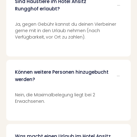
Sind Haustiere im Hotel Ansitz
Even
Rungghof erlaubt?
at
War
Ja, gegen Gebühr kannst du deinen Vierbeiner
Bros.
gerne mit in den Urlaub nehmen (nach
Stud
Verfügbarkeit, vor Ort zu zahlen).
Tour
Lon
–
The
Mak
Können weitere Personen hinzugebucht
of
werden?
Harr
Pott
Form
Nein, die Maximalbelegung liegt bei 2
1
Erwachsenen.
Die
Auss
Imme
Auss
alle
Was macht einen Urlaub im Hotel Ansitz