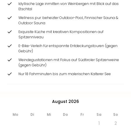
Ang
Idyllische Lage inmitten von Weinbergen mit Blick auf das
Etschtal
Wass
Trop
Wellness pur: beheizter Outdoor-Pool, Finnischer Sauna &
Isla
Outdoor Sauna
The
Exquisite Küche mit kreativen Kompositionen auf
Erdi
Spitzenniveau
Rula
E-Bike-Verleih für entspannte Entdeckungstouren (gegen
Bad
Gebühr)
Sch
Weindegustationen mit Fokus auf Südtiroler Spitzenweine
aqu
(gegen Gebühr)
The
Sins
Nur 18 Fahrminuten bis zum malerischen Kalterer See
alle
Ang
Zoo
&
August 2026
Safa
Erle
Mo
Di
Mi
Do
Fr
Sa
So
Zoo
1
2
Han