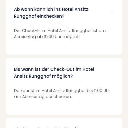
Of
Thro
Ab wann kann ich ins Hotel Ansitz
Stud
Rungghof einchecken?
Tour
Swar
Der Check-In im Hotel Ansitz Rungghof ist am
Krist
Anreisetag ab 15:00 Uhr möglich.
Mini
Wun
Ham
War
Bros.
Bis wann ist der Check-Out im Hotel
Stud
Ansitz Rungghof möglich?
Tour
Lon
–
Du kannst im Hotel Ansitz Rungghof bis 11:00 Uhr
The
am Abreisetag auschecken.
Mak
of
Harr
Pott
An