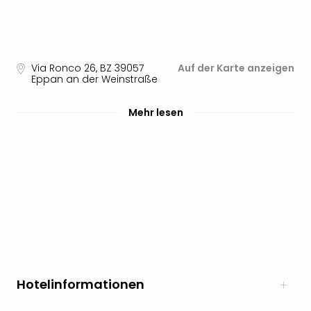
noc
meh
Frei
Frei
Via Ronco 26
,
BZ 39057
Auf der Karte anzeigen
Eur
Eppan an der Weinstraße
Frei
Deu
Mehr lesen
Frei
Nied
Frei
Öste
Frei
Fran
Musi
&
Sho
Musi
Starl
Hotelinformationen
Expr
Moul