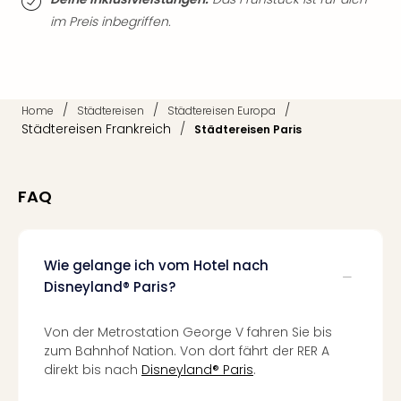
Thea
im Preis inbegriffen.
ABB
Voy
in
Lon
/
/
/
Harr
Home
Städtereisen
Städtereisen Europa
Städtereisen Frankreich
/
Städtereisen Paris
Pott
Thea
Lon
GOP
FAQ
Vari
Thea
Frie
Wie gelange ich vom Hotel nach
Pala
Disneyland® Paris?
Berli
Fest
Neu
Von der Metrostation George V fahren Sie bis
Fest
zum Bahnhof Nation. Von dort fährt der RER A
Bad
direkt bis nach
Disneyland® Paris
.
Bad