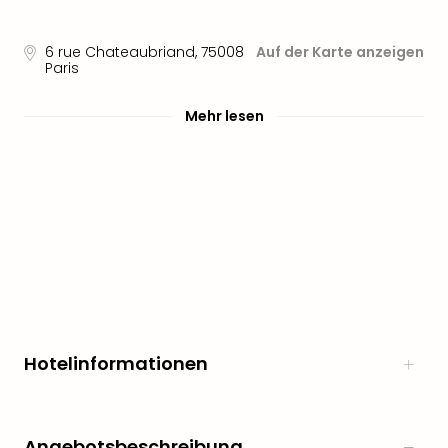
Sere
Park
Allw
6 rue Chateaubriand
,
75008
Auf der Karte anzeigen
Paris
Müns
Zoo
Leip
Mehr lesen
Safa
Beek
Ber
ZOO
Erle
Gels
Welt
Wal
Nau
Aqu
Zool
Hotelinformationen
Gar
Berli
alle
Ang
Angebotsbeschreibung