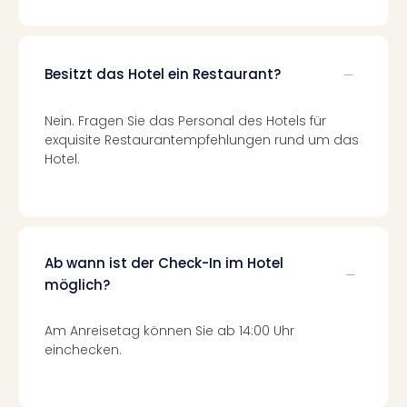
Qua
Com
Club
Pret
Besitzt das Hotel ein Restaurant?
Wo
alle
Nein. Fragen Sie das Personal des Hotels für
Ang
exquisite Restaurantempfehlungen rund um das
TV
Hotel.
Sho
ZDF
Fern
in
Main
Ab wann ist der Check-In im Hotel
Stef
möglich?
Raa
Sho
alle
Am Anreisetag können Sie ab 14:00 Uhr
Ang
einchecken.
Fest
Dom