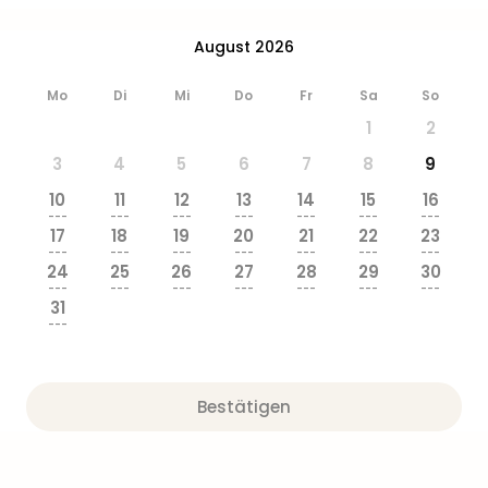
Ang
Wass
August 2026
Trop
Isla
Mo
Di
Mi
Do
Fr
Sa
So
The
1
2
Erdi
Rula
3
4
5
6
7
8
9
Bad
10
11
12
13
14
15
16
Sch
---
---
---
---
---
---
---
aqu
17
18
19
20
21
22
23
The
---
---
---
---
---
---
---
24
25
26
27
28
29
30
Sins
---
---
---
---
---
---
---
alle
31
Ang
---
Zoo
&
Safa
Bestätigen
Erle
Zoo
Han