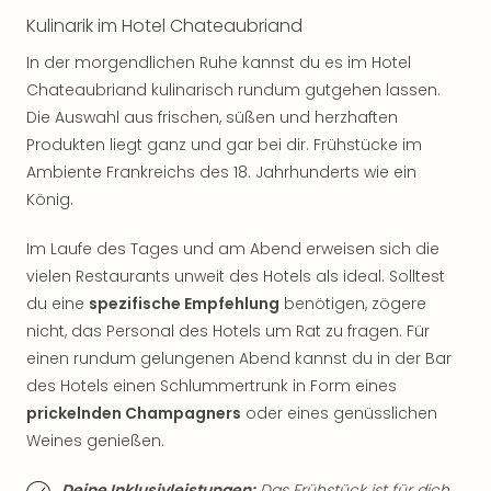
Sch
Kulinarik im Hotel Chateaubriand
und
das
In der morgendlichen Ruhe kannst du es im Hotel
Biest
Chateaubriand kulinarisch rundum gutgehen lassen.
Wie
Die Auswahl aus frischen, süßen und herzhaften
Mari
Produkten liegt ganz und gar bei dir. Frühstücke im
Ther
Sta
Ambiente Frankreichs des 18. Jahrhunderts wie ein
Ente
König.
Das
Pha
Im Laufe des Tages und am Abend erweisen sich die
der
vielen Restaurants unweit des Hotels als ideal. Solltest
Ope
du eine
spezifische Empfehlung
benötigen, zögere
Köln
nicht, das Personal des Hotels um Rat zu fragen. Für
Tan
einen rundum gelungenen Abend kannst du in der Bar
der
des Hotels einen Schlummertrunk in Form eines
Vam
alle
prickelnden Champagners
oder eines genüsslichen
Ang
Weines genießen.
Sho
&
Deine Inklusivleistungen:
Das Frühstück ist für dich