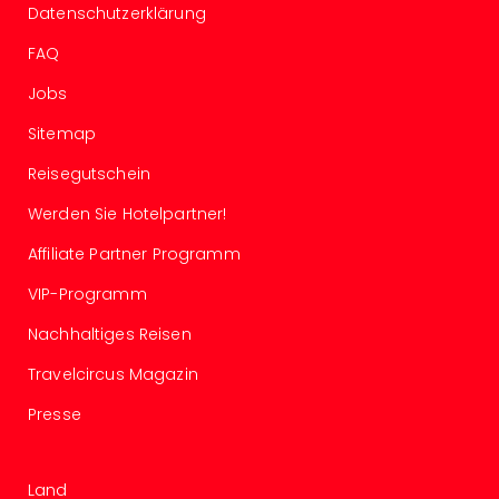
Of
Datenschutzerklärung
Thro
FAQ
Stud
Tour
Jobs
Swar
Krist
Sitemap
Mini
Reisegutschein
Wun
Ham
Werden Sie Hotelpartner!
War
Bros.
Affiliate Partner Programm
Stud
VIP-Programm
Tour
Lon
Nachhaltiges Reisen
–
The
Travelcircus Magazin
Mak
Presse
of
Harr
Pott
Land
An