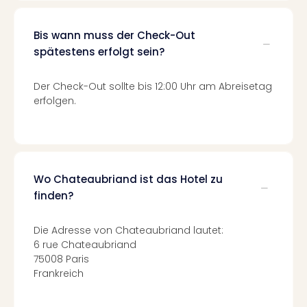
Fest
Stör
Fest
Bis wann muss der Check-Out
Mus
spätestens erfolgt sein?
Fuld
Are
Der Check-Out sollte bis 12:00 Uhr am Abreisetag
di
erfolgen.
Ver
alle
Ang
Musi
Musi
Wo Chateaubriand ist das Hotel zu
Ham
alle
finden?
Ang
Kultu
Die Adresse von Chateaubriand lautet:
&
6 rue Chateaubriand
Spor
75008 Paris
Mus
Frankreich
Tec
Sins