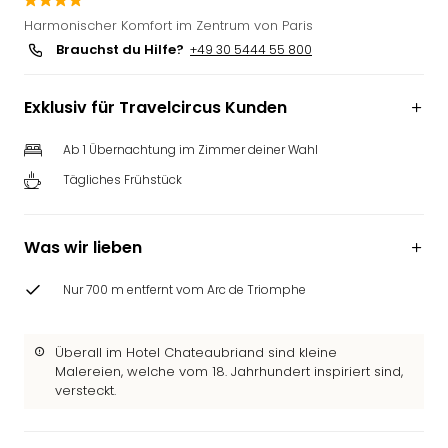
Slag
Harmonischer Komfort im Zentrum von Paris
Eftel
Brauchst du Hilfe?
+49 30 5444 55 800
LEG
Deu
Exklusiv für Travelcircus Kunden
Parc
Astér
Rast
Ab 1 Übernachtung im Zimmer deiner Wahl
Lan
Tägliches Frühstück
Baye
Park
Plop
Was wir lieben
Deu
(eh
Nur 700 m entfernt vom Arc de Triomphe
Holi
Park
Tivol
Überall im Hotel Chateaubriand sind kleine
Kop
Malereien, welche vom 18. Jahrhundert inspiriert sind,
versteckt.
Futu
Bela
alle