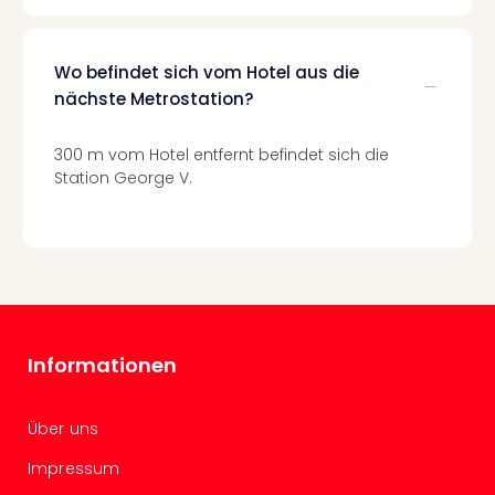
Mer
Ben
Mus
Wo befindet sich vom Hotel aus die
Stut
nächste Metrostation?
Pors
Mus
300 m vom Hotel entfernt befindet sich die
Auto
Station George V.
Wolf
BM
Mus
in
Mün
Barb
Mus
Tec
Informationen
Spey
alle
Ang
Über uns
Auss
Impressum
Ga