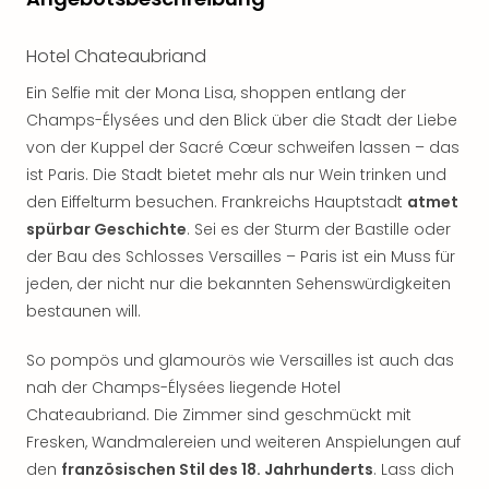
noc
meh
Hotel Chateaubriand
Frei
Frei
Ein Selfie mit der Mona Lisa, shoppen entlang der
Eur
Champs-Élysées und den Blick über die Stadt der Liebe
Frei
von der Kuppel der Sacré Cœur schweifen lassen – das
Deu
ist Paris. Die Stadt bietet mehr als nur Wein trinken und
Frei
den Eiffelturm besuchen. Frankreichs Hauptstadt
atmet
Nied
spürbar Geschichte
. Sei es der Sturm der Bastille oder
Frei
der Bau des Schlosses Versailles – Paris ist ein Muss für
Öste
Frei
jeden, der nicht nur die bekannten Sehenswürdigkeiten
Fran
bestaunen will.
Musi
&
So pompös und glamourös wie Versailles ist auch das
Sho
nah der Champs-Élysées liegende Hotel
Musi
Chateaubriand. Die Zimmer sind geschmückt mit
Starl
Fresken, Wandmalereien und weiteren Anspielungen auf
Expr
den
französischen Stil des 18. Jahrhunderts
. Lass dich
Moul