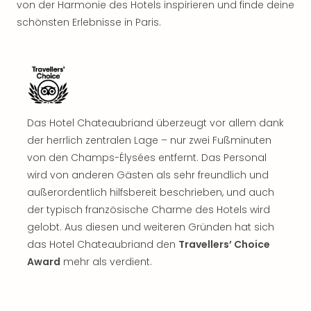
von der Harmonie des Hotels inspirieren und finde deine
Rou
Das
schönsten Erlebnisse in Paris.
Musi
Köni
der
Löw
Die
Eisk
Das Hotel Chateaubriand überzeugt vor allem dank
Tarz
der herrlich zentralen Lage – nur zwei Fußminuten
MJ
von den Champs-Élysées entfernt. Das Personal
–
Das
wird von anderen Gästen als sehr freundlich und
Mich
außerordentlich hilfsbereit beschrieben, und auch
Jac
der typisch französische Charme des Hotels wird
Musi
gelobt. Aus diesen und weiteren Gründen hat sich
Der
das Hotel Chateaubriand den
Travellers’ Choice
Teuf
Award
mehr als verdient.
träg
Pra
Die