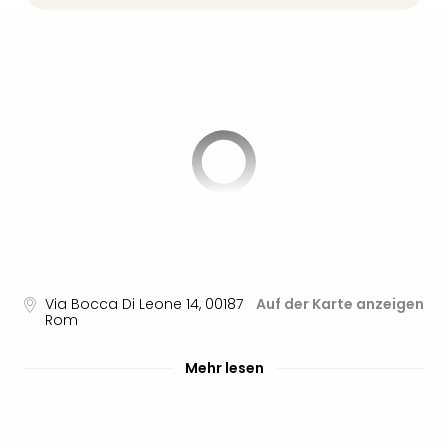
Sere
Park
Allw
Müns
Zoo
Leip
Safa
Beek
Ber
ZOO
Erle
Gels
Welt
Wal
Via Bocca Di Leone 14
,
00187
Auf der Karte anzeigen
Nau
Rom
Aqu
Zool
Mehr lesen
Gar
Berli
alle
Ang