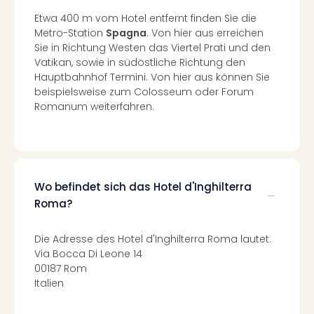
Mer
Etwa 400 m vom Hotel entfernt finden Sie die
Ben
Metro-Station
Spagna
. Von hier aus erreichen
Mus
Sie in Richtung Westen das Viertel Prati und den
Stut
Vatikan, sowie in südöstliche Richtung den
Pors
Hauptbahnhof Termini. Von hier aus können Sie
Mus
beispielsweise zum Colosseum oder Forum
Auto
Romanum weiterfahren.
Wolf
BM
Mus
in
Mün
Wo befindet sich das Hotel d'Inghilterra
Barb
Roma?
Mus
Tec
Die Adresse des Hotel d'Inghilterra Roma lautet:
Spey
Via Bocca Di Leone 14
alle
00187 Rom
Ang
Italien
Auss
Ga