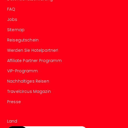
Even
FAQ
at
War
Jobs
Bros.
Sitemap
Stud
Tour
Reisegutschein
Lon
–
Werden Sie Hotelpartner!
The
Affiliate Partner Programm
Mak
of
VIP-Programm
Harr
Pott
Nachhaltiges Reisen
Form
Travelcircus Magazin
1
Die
Presse
Auss
Imme
Auss
Land
alle