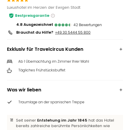
Slag
Luxushotel im Herzen der Ewigen Stadt
Eftel
Bestpreisgarantie
LEG
Deu
4.8
ausgezeichnet
42
Bewertungen
Parc
Brauchst du Hilfe?
+49 30 5444 55 800
Astér
Rast
Exklusiv für Travelcircus Kunden
Lan
Baye
Ab 1 Übernachtung im Zimmer Ihrer Wahl
Park
Plop
Tägliches Frühstücksbuffet
Deu
(eh
Holi
Was wir lieben
Park
Tivol
Traumlage an der spanischen Treppe
Kop
Futu
Bela
Seit seiner
Entstehung im Jahr 1845
hat das Hotel
bereits zahlreiche berühmte Persönlichkeiten wie
alle