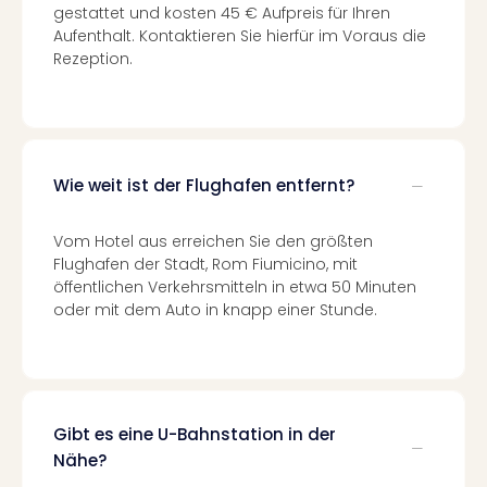
Fest
gestattet und kosten 45 € Aufpreis für Ihren
Stör
Aufenthalt. Kontaktieren Sie hierfür im Voraus die
Fest
Rezeption.
Mus
Fuld
Are
di
Ver
Wie weit ist der Flughafen entfernt?
alle
Ang
Musi
Vom Hotel aus erreichen Sie den größten
Musi
Flughafen der Stadt, Rom Fiumicino, mit
Ham
öffentlichen Verkehrsmitteln in etwa 50 Minuten
alle
oder mit dem Auto in knapp einer Stunde.
Ang
Kultu
&
Spor
Mus
Gibt es eine U-Bahnstation in der
Tec
Nähe?
Sins