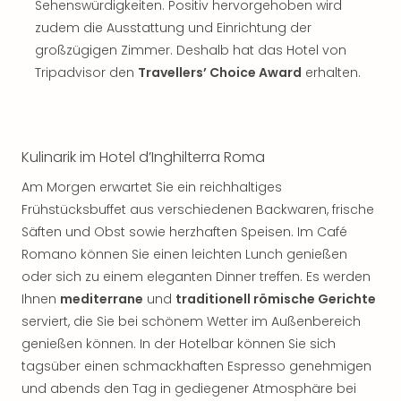
Sch
Sehenswürdigkeiten. Positiv hervorgehoben wird
und
zudem die Ausstattung und Einrichtung der
das
großzügigen Zimmer. Deshalb hat das Hotel von
Biest
Tripadvisor den
Travellers’ Choice Award
erhalten.
Wie
Mari
Ther
Sta
Kulinarik im Hotel d’Inghilterra Roma
Ente
Das
Am Morgen erwartet Sie ein reichhaltiges
Pha
Frühstücksbuffet aus verschiedenen Backwaren, frische
der
Säften und Obst sowie herzhaften Speisen. Im Café
Ope
Romano können Sie einen leichten Lunch genießen
Köln
Tan
oder sich zu einem eleganten Dinner treffen. Es werden
der
Ihnen
mediterrane
und
traditionell römische Gerichte
Vam
serviert, die Sie bei schönem Wetter im Außenbereich
alle
genießen können. In der Hotelbar können Sie sich
Ang
tagsüber einen schmackhaften Espresso genehmigen
Sho
und abends den Tag in gediegener Atmosphäre bei
&