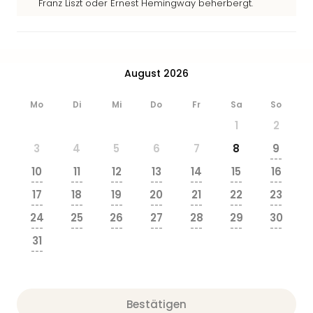
Franz Liszt oder Ernest Hemingway beherbergt.
Ang
Wass
Trop
Isla
The
August 2026
Erdi
Rula
Mo
Di
Mi
Do
Fr
Sa
So
Bad
1
2
Sch
aqu
3
4
5
6
7
8
9
---
The
10
11
12
13
14
15
16
Sins
---
---
---
---
---
---
---
alle
17
18
19
20
21
22
23
---
---
---
---
---
---
---
Ang
24
25
26
27
28
29
30
Zoo
---
---
---
---
---
---
---
&
31
---
Safa
Erle
Zoo
Han
Bestätigen