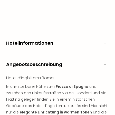
noc
meh
Frei
Frei
Eur
Frei
Deu
Hotelinformationen
Frei
Nied
Frei
Öste
Angebotsbeschreibung
Frei
Fran
Hotel d’Inghilterra Roma
Musi
&
In unmittelbarer Nähe zum
Piazza di Spagna
und
Sho
zwischen den Einkaufsstraßen Via del Condotti und Via
Musi
Frattina gelegen finden Sie in einem historischen
Starl
Gebäude das Hotel d’Inghilterra. Luxuriös sind hier nicht
Expr
Moul
nur die
elegante Einrichtung in warmen Tönen
und die