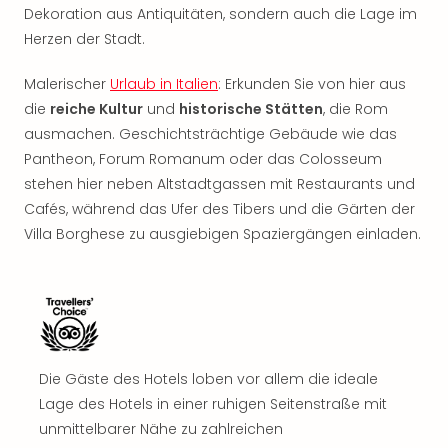
Rou
Dekoration aus Antiquitäten, sondern auch die Lage im
Das
Herzen der Stadt.
Musi
Köni
Malerischer
Urlaub in Italien
: Erkunden Sie von hier aus
der
die
reiche Kultur
und
historische Stätten
, die Rom
Löw
ausmachen. Geschichtsträchtige Gebäude wie das
Die
Pantheon, Forum Romanum oder das Colosseum
Eisk
stehen hier neben Altstadtgassen mit Restaurants und
Tarz
MJ
Cafés, während das Ufer des Tibers und die Gärten der
–
Villa Borghese zu ausgiebigen Spaziergängen einladen.
Das
Mich
Jac
Musi
Der
Teuf
Die Gäste des Hotels loben vor allem die ideale
träg
Lage des Hotels in einer ruhigen Seitenstraße mit
Pra
Die
unmittelbarer Nähe zu zahlreichen