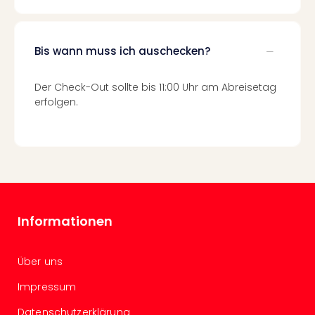
Of
Thro
Stud
Tour
Bis wann muss ich auschecken?
Swar
Krist
Der Check-Out sollte bis 11:00 Uhr am Abreisetag
Mini
erfolgen.
Wun
Ham
War
Bros.
Stud
Tour
Lon
Informationen
–
The
Mak
Über uns
of
Harr
Impressum
Pott
Datenschutzerklärung
An