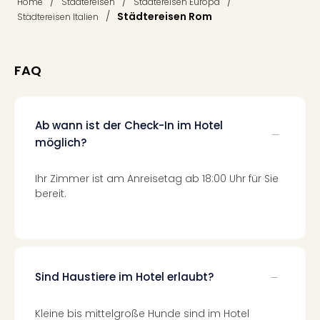
/
/
/
Home
Städtereisen
Städtereisen Europa
Qua
/
Städtereisen Rom
Städtereisen Italien
Com
Club
Pret
Wo
FAQ
alle
Ang
TV
Ab wann ist der Check-In im Hotel
Sho
möglich?
ZDF
Fern
in
Ihr Zimmer ist am Anreisetag ab 18:00 Uhr für Sie
Main
bereit.
Stef
Raa
Sho
alle
Ang
Sind Haustiere im Hotel erlaubt?
Fest
Dom
Kleine bis mittelgroße Hunde sind im Hotel