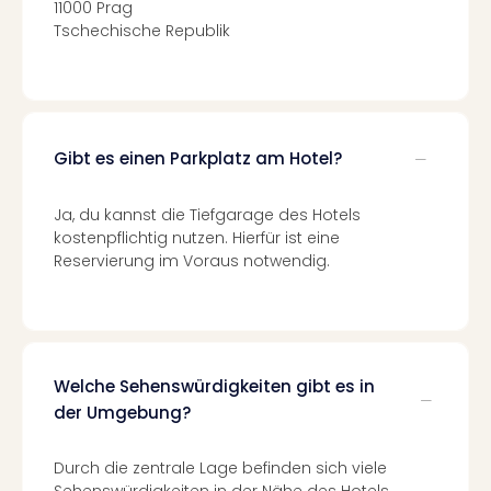
11000 Prag
Mer
Tschechische Republik
Ben
Mus
Stut
Pors
Mus
Gibt es einen Parkplatz am Hotel?
Auto
Wolf
BM
Ja, du kannst die Tiefgarage des Hotels
Mus
kostenpflichtig nutzen. Hierfür ist eine
in
Reservierung im Voraus notwendig.
Mün
Barb
Mus
Tec
Spey
Welche Sehenswürdigkeiten gibt es in
alle
der Umgebung?
Ang
Auss
Durch die zentrale Lage befinden sich viele
Ga