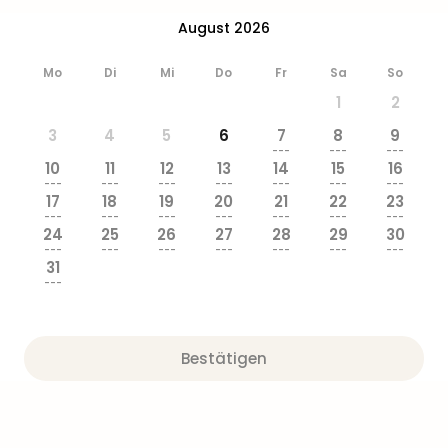
Ang
August 2026
Wass
Trop
Mo
Di
Mi
Do
Fr
Sa
So
Isla
The
1
2
Erdi
3
4
5
6
7
8
9
Rula
---
---
---
Bad
10
11
12
13
14
15
16
---
---
---
---
---
---
---
Sch
17
18
19
20
21
22
23
aqu
---
---
---
---
---
---
---
The
24
25
26
27
28
29
30
---
---
---
---
---
---
---
Sins
31
alle
---
Ang
Zoo
&
Bestätigen
Safa
Erle
Zoo
Han