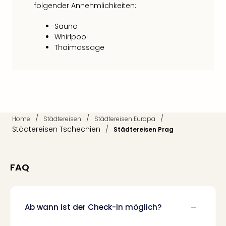
Qua
folgender Annehmlichkeiten:
Com
Club
Sauna
Pret
Whirlpool
Thaimassage
Wo
alle
Ang
TV
Sho
ZDF
Fern
/
/
/
Home
Städtereisen
Städtereisen Europa
in
Städtereisen Tschechien
/
Städtereisen Prag
Main
Stef
Raa
FAQ
Sho
alle
Ang
Fest
Ab wann ist der Check-In möglich?
Dom