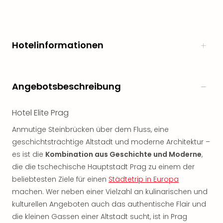
noc
meh
Frei
Frei
Hotelinformationen
Eur
Frei
Deu
Frei
Angebotsbeschreibung
Nied
Frei
Hotel Elite Prag
Öste
Frei
Anmutige Steinbrücken über dem Fluss, eine
Fran
geschichtsträchtige Altstadt und moderne Architektur –
Musi
es ist die
Kombination aus Geschichte und Moderne
,
&
die die tschechische Hauptstadt Prag zu einem der
Sho
beliebtesten Ziele für einen
Städtetrip in Europa
Musi
machen. Wer neben einer Vielzahl an kulinarischen und
Starl
kulturellen Angeboten auch das authentische Flair und
Expr
Moul
die kleinen Gassen einer Altstadt sucht, ist in Prag