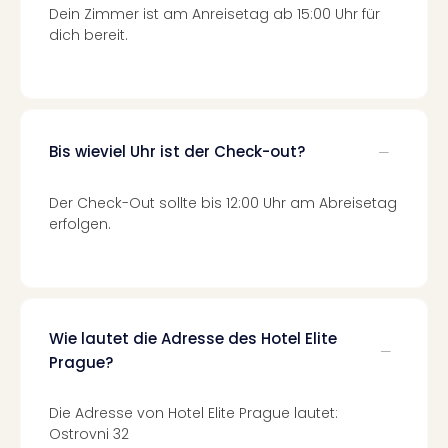
Fest
Dein Zimmer ist am Anreisetag ab 15:00 Uhr für
Stör
dich bereit.
Fest
Mus
Fuld
Are
di
Bis wieviel Uhr ist der Check-out?
Ver
alle
Ang
Der Check-Out sollte bis 12:00 Uhr am Abreisetag
Musi
erfolgen.
Musi
Ham
alle
Ang
Kultu
Wie lautet die Adresse des Hotel Elite
&
Prague?
Spor
Mus
Die Adresse von Hotel Elite Prague lautet:
Tec
Ostrovni 32
Sins