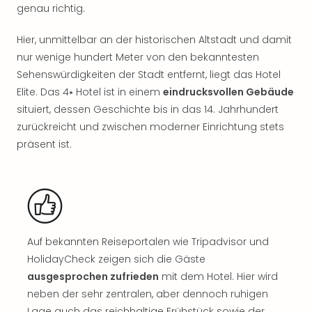
Rou
genau richtig.
Das
Musi
Hier, unmittelbar an der historischen Altstadt und damit
Köni
nur wenige hundert Meter von den bekanntesten
der
Sehenswürdigkeiten der Stadt entfernt, liegt das Hotel
Löw
Elite. Das 4⭑ Hotel ist in einem
eindrucksvollen Gebäude
Die
situiert, dessen Geschichte bis in das 14. Jahrhundert
Eisk
zurückreicht und zwischen moderner Einrichtung stets
Tarz
MJ
präsent ist.
–
Das
Mich
Jac
Musi
Der
Auf bekannten Reiseportalen wie Tripadvisor und
Teuf
HolidayCheck zeigen sich die Gäste
träg
ausgesprochen zufrieden
mit dem Hotel. Hier wird
Pra
neben der sehr zentralen, aber dennoch ruhigen
Die
Lage auch das reichhaltige Frühstück sowie der