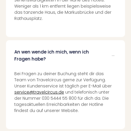
Sehenswürdigkeiten in der Nähe des Hotels.
Of
Weniger als 1 km entfernt liegen beispielsweise
Thro
das tanzende Haus, die Markusbrücke und der
Stud
Rathausplatz.
Tour
Swar
Krist
Mini
Wun
An wen wende ich mich, wenn ich
Ham
Fragen habe?
War
Bros.
Stud
Bei Fragen zu deiner Buchung steht dir das
Tour
Team von Travelcircus gerne zur Verfügung.
Lon
Unser Kundenservice ist täglich per E-Mail über
–
service@travelcircus.de
und telefonisch unter
The
der Nummer 030 5444 55 800 für dich da. Die
Mak
tagesaktuellen Erreichbarkeiten der Hotline
findest du auf unserer Website.
of
Harr
Pott
An