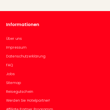
Even
at
War
Bros.
Informationen
Stud
Tour
Lon
Über uns
–
Impressum
The
Mak
Datenschutzerklärung
of
Harr
FAQ
Pott
Jobs
Form
1
Sitemap
Die
Auss
Reisegutschein
Imme
Werden Sie Hotelpartner!
Auss
alle
Affiliate Partner Programm