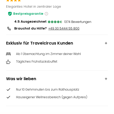
Slag
Elegantes Hotel in zentraler Lage
Eftel
Bestpreisgarantie
LEG
Deu
4.5
ausgezeichnet
1374
Bewertungen
Parc
Brauchst du Hilfe?
+49 30 5444 55 800
Astér
Rast
Exklusiv für Travelcircus Kunden
Lan
Baye
Ab 1 Übernachtung im Zimmer deiner Wahl
Park
Plop
Tägliches Frühstücksbuffet
Deu
(eh
Holi
Was wir lieben
Park
Tivol
Nur 10 Gehminuten bis zum Rathausplatz
Kop
Hauseigener Wellnessbereich (gegen Aufpreis)
Futu
Bela
alle