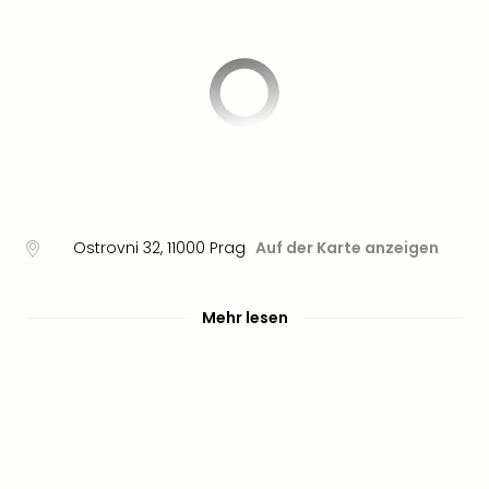
Sere
Park
Allw
Müns
Zoo
Leip
Safa
Beek
Ber
ZOO
Erle
Ostrovni 32
,
11000
Prag
Auf der Karte anzeigen
Gels
Welt
Wal
Mehr lesen
Nau
Aqu
Zool
Gar
Berli
alle
Ang