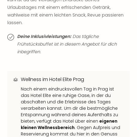
Thea
Urlaubstages mit einem erfrischenden Getränk,
ABB
wahlweise mit einem leichten Snack, Revue passieren
Voy
lassen.
in
Lon
Deine Inklusivleistungen:
Das tägliche
Harr
Frühstücksbuffet ist in diesem Angebot für dich
Pott
Thea
inbegriffen.
Lon
GOP
Vari
Thea
Wellness im Hotel Elite Prag
Frie
Nach einem eindrucksvollen Tag in Prag ist
Pala
das Hotel Elite eine ruhige Oase, in der du
Berli
abschalten und die Erlebnisse des Tages
Fest
verarbeiten kannst. Um dir die bestmögliche
Neu
Entspannung während deines Aufenthalts zu
Fest
bieten, verfügt das Hotel über einen
eigenen
Bad
kleinen Wellnessbereich
. Gegen Aufpreis und
Bad
Reservierung kommst du hier in den Genuss