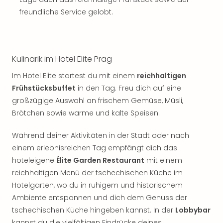
Sch
und
freundliche Service gelobt.
das
Biest
Wie
Mari
Kulinarik im Hotel Elite Prag
Ther
Im Hotel Elite startest du mit einem
reichhaltigen
Sta
Ente
Frühstücksbuffet
in den Tag. Freu dich auf eine
Das
großzügige Auswahl an frischem Gemüse, Müsli,
Pha
Brötchen sowie warme und kalte Speisen.
der
Ope
Während deiner Aktivitäten in der Stadt oder nach
Köln
einem erlebnisreichen Tag empfängt dich das
Tan
hoteleigene
Élite Garden Restaurant
mit einem
der
reichhaltigen Menü der tschechischen Küche im
Vam
Hotelgarten, wo du in ruhigem und historischem
alle
Ang
Ambiente entspannen und dich dem Genuss der
Sho
tschechischen Küche hingeben kannst. In der
Lobbybar
&
kannst du die vielfältigen Eindrücke deines