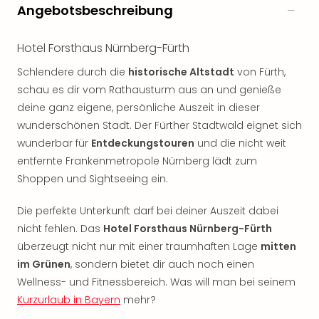
Rou
Angebotsbeschreibung
Das
Musi
Hotel Forsthaus Nürnberg-Fürth
Köni
der
Schlendere durch die
historische Altstadt
von Fürth,
Löw
schau es dir vom Rathausturm aus an und genieße
Die
deine ganz eigene, persönliche Auszeit in dieser
Eisk
wunderschönen Stadt. Der Fürther Stadtwald eignet sich
Tarz
wunderbar für
Entdeckungstouren
und die nicht weit
MJ
entfernte Frankenmetropole Nürnberg lädt zum
–
Shoppen und Sightseeing ein.
Das
Mich
Jac
Die perfekte Unterkunft darf bei deiner Auszeit dabei
Musi
nicht fehlen. Das
Hotel Forsthaus Nürnberg-Fürth
Der
überzeugt nicht nur mit einer traumhaften Lage
mitten
Teuf
im Grünen
, sondern bietet dir auch noch einen
träg
Wellness- und Fitnessbereich. Was will man bei seinem
Pra
Kurzurlaub in Bayern
mehr?
Die