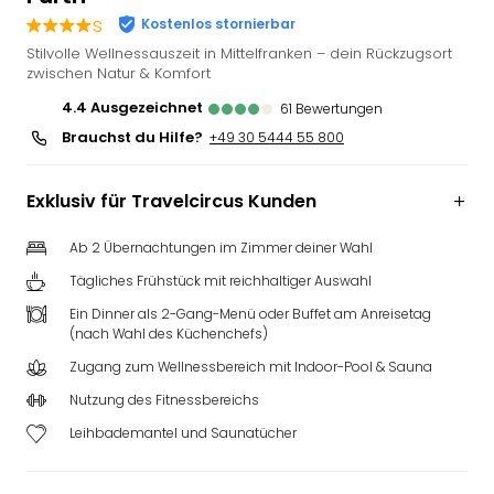
Slag
s
Kostenlos stornierbar
Eftel
Stilvolle Wellnessauszeit in Mittelfranken – dein Rückzugsort
LEG
zwischen Natur & Komfort
Deu
4.4
ausgezeichnet
61
Bewertungen
Parc
Brauchst du Hilfe?
+49 30 5444 55 800
Astér
Rast
Lan
Exklusiv für Travelcircus Kunden
Baye
Park
Ab 2 Übernachtungen im Zimmer deiner Wahl
Plop
Tägliches Frühstück mit reichhaltiger Auswahl
Deu
(eh
Ein Dinner als 2-Gang-Menü oder Buffet am Anreisetag
(nach Wahl des Küchenchefs)
Holi
Park
Zugang zum Wellnessbereich mit Indoor-Pool & Sauna
Tivol
Nutzung des Fitnessbereichs
Kop
Futu
Leihbademantel und Saunatücher
Bela
alle