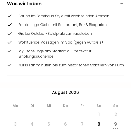
Was wir lieben
Ang
Wass
Trop
Sauna im Forsthaus Style mit wechselnden Aromen
Isla
Erstklassige Küche mit Restaurant, Bar & Biergarten
The
Großer Outdoor-Spielplatz zum austoben
Erdi
Rula
Wohltuende Massagen im Spa (gegen Aufpreis)
Bad
Idyllische Lage am Stadtwald – perfekt für
Sch
Erholungssuchende
aqu
Nur 13 Fahrminuten bis zum historischen Stadtkern von Fürth
The
Sins
alle
Ang
August 2026
Zoo
&
Mo
Di
Mi
Do
Fr
Sa
So
Safa
Erle
1
2
Zoo
3
4
5
6
7
8
9
Han
---