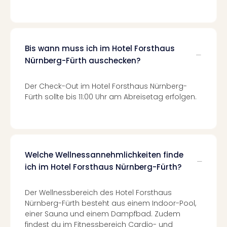
Of
Thro
Stud
Tour
Swar
Bis wann muss ich im Hotel Forsthaus
Krist
Nürnberg-Fürth auschecken?
Mini
Wun
Der Check-Out im Hotel Forsthaus Nürnberg-
Ham
Fürth sollte bis 11:00 Uhr am Abreisetag erfolgen.
War
Bros.
Stud
Tour
Lon
Welche Wellnessannehmlichkeiten finde
–
ich im Hotel Forsthaus Nürnberg-Fürth?
The
Mak
of
Der Wellnessbereich des Hotel Forsthaus
Nürnberg-Fürth besteht aus einem Indoor-Pool,
Harr
einer Sauna und einem Dampfbad. Zudem
Pott
findest du im Fitnessbereich Cardio- und
An