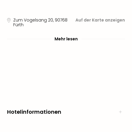
noc
meh
Frei
Zum Vogelsang 20
,
90768
Auf der Karte anzeigen
Frei
Fürth
Eur
Frei
Mehr lesen
Deu
Frei
Nied
Frei
Öste
Frei
Fran
Musi
&
Sho
Musi
Hotelinformationen
Starl
Expr
Moul