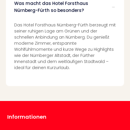
Con
Was macht das Hotel Forsthaus
Schl
Nürnberg-Fürth so besonders?
Sch
Konz
Das Hotel Forsthaus Nürnberg-Fürth berzeugt mit
alle
seiner ruhigen Lage am Grünen und der
Ang
schnellen Anbindung an Nürnberg. Du genießt
Fest
moderne Zimmer, entspannte
Glüc
Wohlfühlmomente und kurze Wege zu Highlights
Insel
wie der Nürnberger Altstadt, der Fürther
Mer
Innenstadt und dem weitläufigen Stadtwald –
Lun
ideal für deinen Kurzurlaub.
Black
Festi
Nibiri
Festi
Ikar
Festi
alle
Ang
Informationen
Loca
Konz