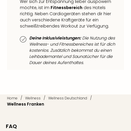
Fest
Wer sich zur Entspannung lieber auspowern
Stör
möchte, ist im
Fitnessbereich
des Hotels
Fest
richtig. Neben Cardiogeräten stehen dir hier
Mus
auch verschiedene Kraftgeräte für ein
Fuld
schweißtreibendes Workout zur Verfügung.
Are
Deine Inklusivleistungen:
Die Nutzung des
di
Wellness- und Fitnessbereiches ist für dich
Ver
kostenlos. Zusätzlich bekommst du einen
alle
Leihbademantel und Saunatücher für die
Ang
Dauer deines Aufenthaltes.
Musi
Musi
Ham
alle
Ang
Kultu
/
/
/
Home
Wellness
Wellness Deutschland
&
Wellness Franken
Spor
Mus
Tec
FAQ
Sins