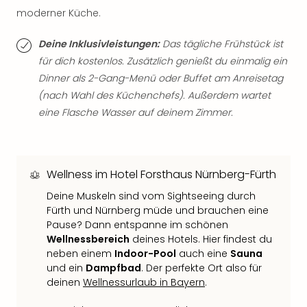
Qua
moderner Küche.
Com
Club
Deine Inklusivleistungen:
Das tägliche Frühstück ist
Pret
für dich kostenlos. Zusätzlich genießt du einmalig ein
Wo
Dinner als 2-Gang-Menü oder Buffet am Anreisetag
alle
(nach Wahl des Küchenchefs). Außerdem wartet
Ang
TV
eine Flasche Wasser auf deinem Zimmer.
Sho
ZDF
Fern
in
Wellness im Hotel Forsthaus Nürnberg-Fürth
Main
Deine Muskeln sind vom Sightseeing durch
Stef
Fürth und Nürnberg müde und brauchen eine
Raa
Pause? Dann entspanne im schönen
Sho
Wellnessbereich
deines Hotels. Hier findest du
alle
neben einem
Indoor-Pool
auch eine
Sauna
Ang
und ein
Dampfbad
. Der perfekte Ort also für
Fest
deinen
Wellnessurlaub in Bayern
.
Dom