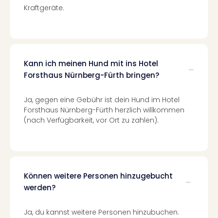
Kraftgeräte.
Even
at
War
Bros.
Stud
Tour
Kann ich meinen Hund mit ins Hotel
Lon
Forsthaus Nürnberg-Fürth bringen?
–
The
Ja, gegen eine Gebühr ist dein Hund im Hotel
Mak
Forsthaus Nürnberg-Fürth herzlich willkommen
of
(nach Verfügbarkeit, vor Ort zu zahlen).
Harr
Pott
Form
1
Die
Können weitere Personen hinzugebucht
Auss
werden?
Imme
Auss
Ja, du kannst weitere Personen hinzubuchen.
alle