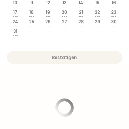
Sere
10
11
12
13
14
15
16
Park
---
---
---
---
---
---
---
17
18
19
20
21
22
23
Allw
---
---
---
---
---
---
---
Müns
24
25
26
27
28
29
30
Zoo
---
---
---
---
---
---
---
31
Leip
---
Safa
Beek
Ber
Bestätigen
ZOO
Erle
Gels
Welt
Wal
Nau
Aqu
Zool
Gar
Berli
alle
Ang