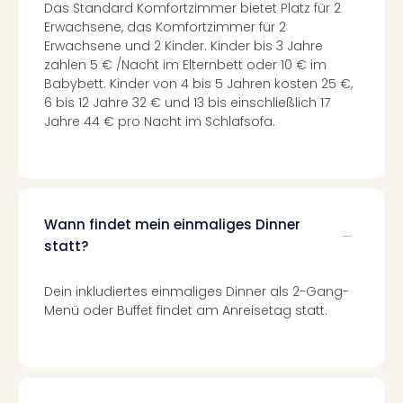
Das Standard Komfortzimmer bietet Platz für 2
Ang
Erwachsene, das Komfortzimmer für 2
Spor
Erwachsene und 2 Kinder. Kinder bis 3 Jahre
Skiu
zahlen 5 € /Nacht im Elternbett oder 10 € im
in
Babybett. Kinder von 4 bis 5 Jahren kosten 25 €,
Deu
6 bis 12 Jahre 32 € und 13 bis einschließlich 17
Skiu
Jahre 44 € pro Nacht im Schlafsofa.
in
Öste
Form
1
Reis
Wann findet mein einmaliges Dinner
Konz
statt?
Konz
Pitbu
Karo
Dein inkludiertes einmaliges Dinner als 2-Gang-
G
Menü oder Buffet findet am Anreisetag statt.
Back
Boy
Disn
in