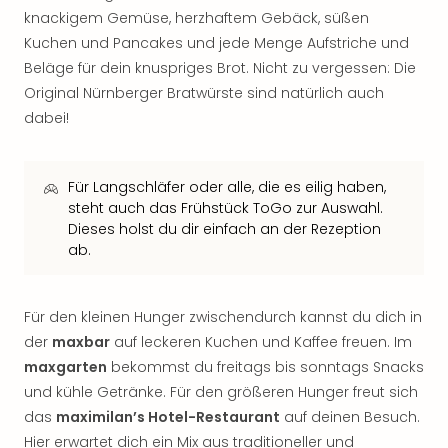
Thea
knackigem Gemüse, herzhaftem Gebäck, süßen
ABB
Kuchen und Pancakes und jede Menge Aufstriche und
Voy
Beläge für dein knuspriges Brot. Nicht zu vergessen: Die
in
Original Nürnberger Bratwürste sind natürlich auch
Lon
dabei!
Harr
Pott
Thea
Für Langschläfer oder alle, die es eilig haben,
Lon
steht auch das Frühstück ToGo zur Auswahl.
GOP
Dieses holst du dir einfach an der Rezeption
Vari
ab.
Thea
Frie
Pala
Für den kleinen Hunger zwischendurch kannst du dich in
Berli
der
maxbar
auf leckeren Kuchen und Kaffee freuen. Im
Fest
maxgarten
bekommst du freitags bis sonntags Snacks
Neu
Fest
und kühle Getränke. Für den größeren Hunger freut sich
Bad
das
maximilan’s Hotel-Restaurant
auf deinen Besuch.
Bad
Hier erwartet dich ein Mix aus traditioneller und