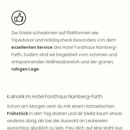
Sch
und
das
Biest
Wie
Mari
Die Gäste schwärmen auf Plattformen wie
Ther
TripAdvisor und Holidaycheck besonders von dem
Sta
exzellenten Service
des Hotel Forsthaus Nürnberg-
Ente
Fürth. Zudem sind sie begeistert vom schönen und
Das
entspannenden Wellnessbereich und der grünen,
Pha
ruhigen Lage
.
der
Ope
Köln
Tan
Kulinarik im Hotel Forsthaus Nürnberg-Fürth
der
Vam
Schon am Morgen wirst du mit einem fantastischen
alle
Frühstück
in den Tag starten und dir bleibt kaum etwas
Ang
anderes übrig, als bei der Auswahl an Leckereien
Sho
wunschlos glücklich zu sein. Freu dich auf eine Wahl aus
&