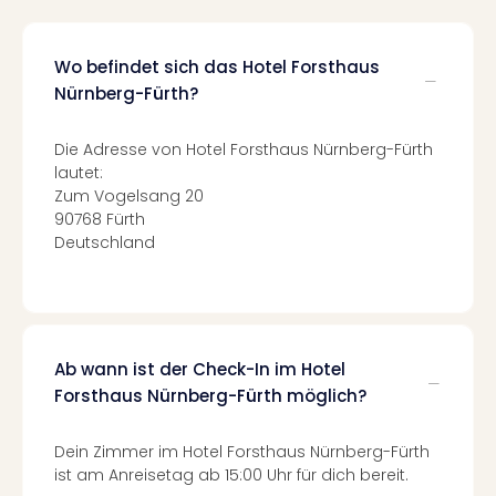
Mer
Ben
Mus
Wo befindet sich das Hotel Forsthaus
Stut
Nürnberg-Fürth?
Pors
Mus
Die Adresse von Hotel Forsthaus Nürnberg-Fürth
Auto
lautet:
Wolf
Zum Vogelsang 20
BM
90768 Fürth
Mus
Deutschland
in
Mün
Barb
Mus
Tec
Ab wann ist der Check-In im Hotel
Spey
Forsthaus Nürnberg-Fürth möglich?
alle
Ang
Dein Zimmer im Hotel Forsthaus Nürnberg-Fürth
Auss
ist am Anreisetag ab 15:00 Uhr für dich bereit.
Ga