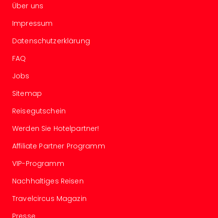
Über uns
in
Köln
Impressum
Konz
in
Datenschutzerklärung
Düss
FAQ
Well
Well
Jobs
Deu
Sitemap
Allg
Baye
Reisegutschein
Wal
Baye
Werden Sie Hotelpartner!
Bod
Affiliate Partner Programm
Harz
Nor
VIP-Programm
NRW
Ost
Nachhaltiges Reisen
Sch
Travelcircus Magazin
alle
Ang
Presse