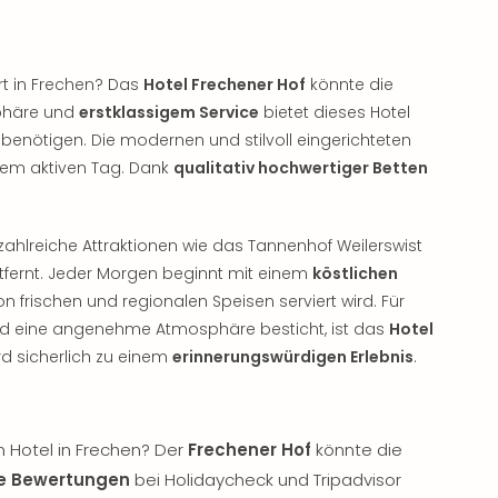
t in Frechen? Das
Hotel Frechener Hof
könnte die
sphäre und
erstklassigem Service
bietet dieses Hotel
 benötigen. Die modernen und stilvoll eingerichteten
nem aktiven Tag. Dank
qualitativ hochwertiger Betten
zahlreiche Attraktionen wie das Tannenhof Weilerswist
entfernt. Jeder Morgen beginnt mit einem
köstlichen
n frischen und regionalen Speisen serviert wird. Für
 und eine angenehme Atmosphäre besticht, ist das
Hotel
rd sicherlich zu einem
erinnerungswürdigen Erlebnis
.
 Hotel in Frechen? Der
Frechener Hof
könnte die
ve Bewertungen
bei Holidaycheck und Tripadvisor