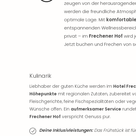
zeugen von der herausragenden
werden die freundliche Atmosp
optimale Lage. Mit
komfortabl
entspannenden Wellnessbereich 
privat – im
Frechener Hof
wird 
Jetzt buchen und Frechen von se
Kulinarik
Liebhaber der guten Küche werden im
Hotel Fre
Höhepunkte
mit regionalen Zutaten, zubereitet 
Fleischgerichte, feine Fischspezialitäten oder ve
Wünsche offen. Ein
aufmerksamer Service
rundet
Frechener Hof
verspricht Genuss pur.
Deine Inklusivleistungen:
Das Frühstück ist für