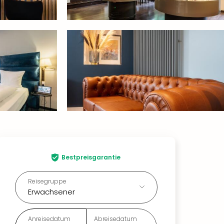
Bestpreisgarantie
Reisegruppe
Erwachsener
Anreisedatum
Abreisedatum