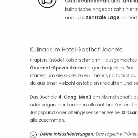
Gastfreundschaft
und
famili
kulinarische Angebot zählt hier
auch die
zentrale Lage
im Dorf
Kulinarik im Hotel Gasthof Jochele
Krapfen, Knödel, Kaiserschmarrn: Hausgemachte 
Gourmet-Spezialitäten
sorgen bei jedem Gast fü
starten, um die Gipfel zu erklimmen, so tankst d
du aus einer Vielzahl an lokalen Produkten und
Das Jochele
4-Gang-Menü
am Abend schafft be
oder vegan, hier kommen alle auf ihre Kosten. U
Jungspund oder alteingesessener Weise,
Ortsan
alle zusammen.
Deine Inklusivleistungen:
Das tägliche Frühs