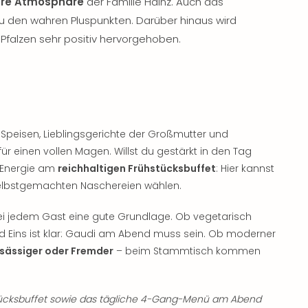
äre Atmosphäre
der Familie Hainz. Auch das
 zu den wahren Pluspunkten. Darüber hinaus wird
 Pfalzen sehr positiv hervorgehoben.
Speisen, Lieblingsgerichte der Großmutter und
r einen vollen Magen. Willst du gestärkt in den Tag
u Energie am
reichhaltigen Frühstücksbuffet
: Hier kannst
 selbstgemachten Naschereien wählen.
i jedem Gast eine gute Grundlage. Ob vegetarisch
nd Eins ist klar: Gaudi am Abend muss sein. Ob moderner
sässiger oder Fremder
– beim Stammtisch kommen
tücksbuffet sowie das tägliche 4-Gang-Menü am Abend