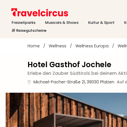
Freizeitparks
Musicals & Shows
Kultur & Sport
K
🎁 Reisegutscheine
Home
/
Wellness
/
Wellness Europa
/
Well
Hotel Gasthof Jochele
Erlebe den Zauber Südtirols bei deinem Akt
Michael-Pacher-Straße 21
,
39030
Pfalzen
Auf 