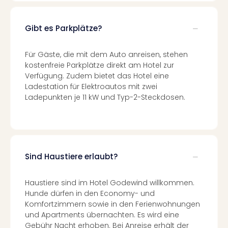
Fest
Stör
Fest
Gibt es Parkplätze?
Mus
Fuld
Für Gäste, die mit dem Auto anreisen, stehen
Are
kostenfreie Parkplätze direkt am Hotel zur
di
Verfügung. Zudem bietet das Hotel eine
Ver
Ladestation für Elektroautos mit zwei
alle
Ladepunkten je 11 kW und Typ-2-Steckdosen.
Ang
Musi
Musi
Ham
alle
Sind Haustiere erlaubt?
Ang
Kultu
&
Haustiere sind im Hotel Godewind willkommen.
Spor
Hunde dürfen in den Economy- und
Mus
Komfortzimmern sowie in den Ferienwohnungen
Tec
und Apartments übernachten. Es wird eine
Sins
Gebühr Nacht erhoben. Bei Anreise erhält der