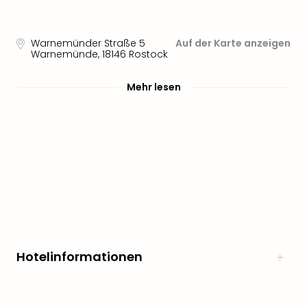
Sere
Park
Allw
Warnemünder Straße 5
Auf der Karte anzeigen
Müns
Warnemünde
,
18146
Rostock
Zoo
Leip
Mehr lesen
Safa
Beek
Ber
ZOO
Erle
Gels
Welt
Wal
Nau
Aqu
Zool
Hotelinformationen
Gar
Berli
alle
Ang