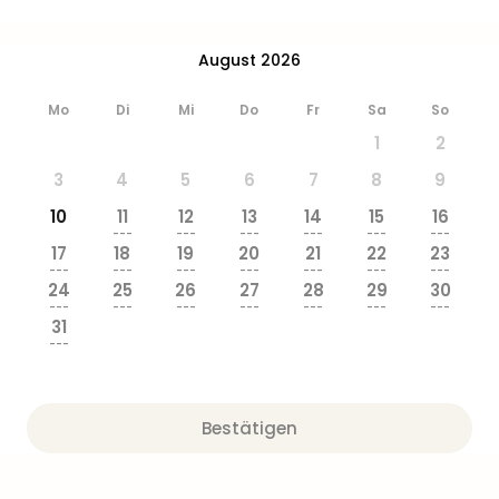
Ang
Wass
August 2026
Trop
Isla
The
Mo
Di
Mi
Do
Fr
Sa
So
Erdi
1
2
Rula
3
4
5
6
7
8
9
Bad
Sch
10
11
12
13
14
15
16
aqu
---
---
---
---
---
---
17
18
19
20
21
22
23
The
---
---
---
---
---
---
---
Sins
24
25
26
27
28
29
30
alle
---
---
---
---
---
---
---
31
Ang
---
Zoo
&
Safa
Bestätigen
Erle
Zoo
Han