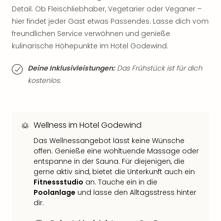
Sch
Detail. Ob Fleischliebhaber, Vegetarier oder Veganer –
und
hier findet jeder Gast etwas Passendes. Lasse dich vom
das
Biest
freundlichen Service verwöhnen und genieße
Wie
kulinarische Höhepunkte im Hotel Godewind.
Mari
Ther
Deine Inklusivleistungen:
Das Frühstück ist für dich
Sta
kostenlos.
Ente
Das
Pha
der
Wellness im Hotel Godewind
Ope
Das Wellnessangebot lässt keine Wünsche
Köln
offen. Genieße eine wohltuende Massage oder
Tan
entspanne in der Sauna. Für diejenigen, die
der
gerne aktiv sind, bietet die Unterkunft auch ein
Vam
Fitnessstudio
an. Tauche ein in die
alle
Poolanlage
und lasse den Alltagsstress hinter
Ang
dir.
Sho
&