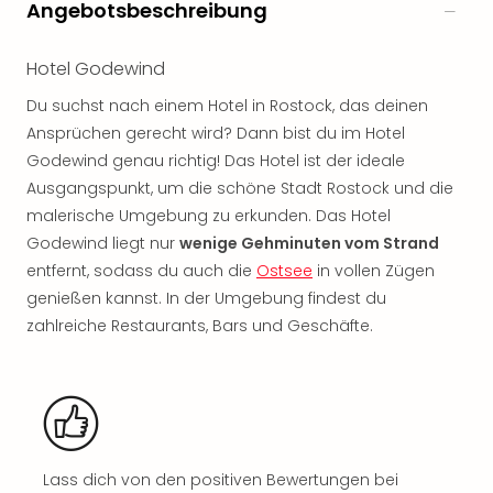
Angebotsbeschreibung
noc
meh
Frei
Hotel Godewind
Frei
Du suchst nach einem Hotel in Rostock, das deinen
Eur
Ansprüchen gerecht wird? Dann bist du im Hotel
Frei
Godewind genau richtig! Das Hotel ist der ideale
Deu
Frei
Ausgangspunkt, um die schöne Stadt Rostock und die
Nied
malerische Umgebung zu erkunden. Das Hotel
Frei
Godewind liegt nur
wenige Gehminuten vom Strand
Öste
entfernt, sodass du auch die
Ostsee
in vollen Zügen
Frei
genießen kannst. In der Umgebung findest du
Fran
zahlreiche Restaurants, Bars und Geschäfte.
Musi
&
Sho
Musi
Starl
Expr
Moul
Lass dich von den positiven Bewertungen bei