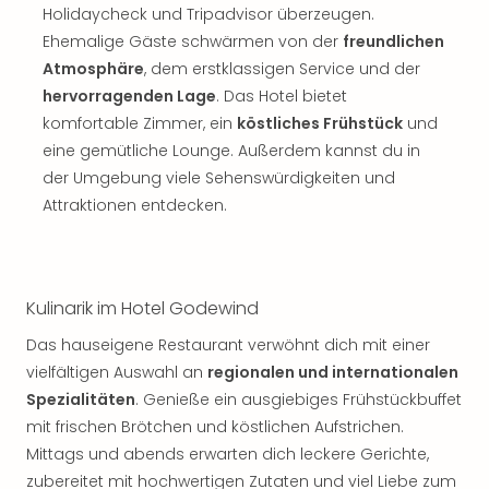
Rou
Holidaycheck und Tripadvisor überzeugen.
Das
Ehemalige Gäste schwärmen von der
freundlichen
Musi
Atmosphäre
, dem erstklassigen Service und der
Köni
hervorragenden Lage
. Das Hotel bietet
der
komfortable Zimmer, ein
köstliches Frühstück
und
Löw
eine gemütliche Lounge. Außerdem kannst du in
Die
Eisk
der Umgebung viele Sehenswürdigkeiten und
Tarz
Attraktionen entdecken.
MJ
–
Das
Mich
Kulinarik im Hotel Godewind
Jac
Das hauseigene Restaurant verwöhnt dich mit einer
Musi
Der
vielfältigen Auswahl an
regionalen und internationalen
Teuf
Spezialitäten
. Genieße ein ausgiebiges Frühstückbuffet
träg
mit frischen Brötchen und köstlichen Aufstrichen.
Pra
Mittags und abends erwarten dich leckere Gerichte,
Die
zubereitet mit hochwertigen Zutaten und viel Liebe zum