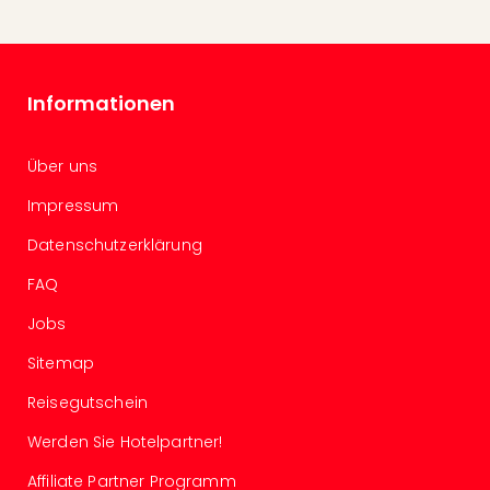
Of
Thro
Stud
Tour
Informationen
Swar
Krist
Mini
Über uns
Wun
Ham
Impressum
War
Datenschutzerklärung
Bros.
Stud
FAQ
Tour
Lon
Jobs
–
Sitemap
The
Mak
Reisegutschein
of
Harr
Werden Sie Hotelpartner!
Pott
Affiliate Partner Programm
An