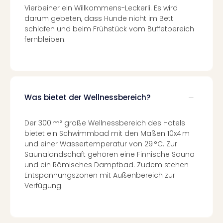
Mer
Vierbeiner ein Willkommens-Leckerli. Es wird
Ben
darum gebeten, dass Hunde nicht im Bett
Mus
schlafen und beim Frühstück vom Buffetbereich
Stut
fernbleiben.
Pors
Mus
Auto
Wolf
BM
Was bietet der Wellnessbereich?
Mus
in
Der 300 m² große Wellnessbereich des Hotels
Mün
bietet ein Schwimmbad mit den Maßen 10x4 m
Barb
und einer Wassertemperatur von 29 °C. Zur
Mus
Saunalandschaft gehören eine Finnische Sauna
Tec
und ein Römisches Dampfbad. Zudem stehen
Spey
Entspannungszonen mit Außenbereich zur
alle
Verfügung.
Ang
Auss
Ga