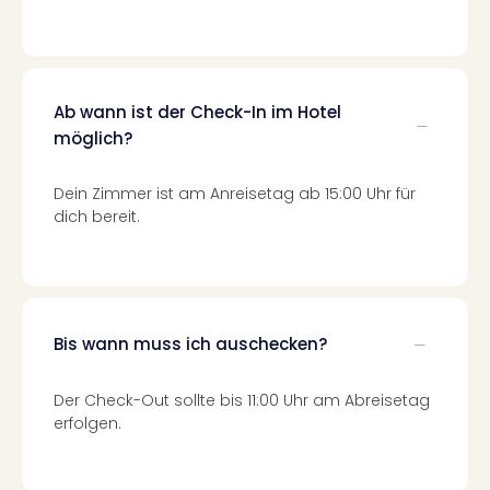
Qua
Com
Club
Pret
Wo
Ab wann ist der Check-In im Hotel
alle
möglich?
Ang
TV
Dein Zimmer ist am Anreisetag ab 15:00 Uhr für
Sho
dich bereit.
ZDF
Fern
in
Main
Stef
Bis wann muss ich auschecken?
Raa
Sho
alle
Der Check-Out sollte bis 11:00 Uhr am Abreisetag
Ang
erfolgen.
Fest
Dom