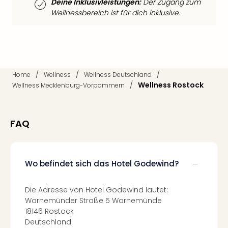
Deine Inklusivleistungen:
Der Zugang zum
Thea
Wellnessbereich ist für dich inklusive.
ABB
Voy
in
Lon
Harr
/
/
/
Pott
Home
Wellness
Wellness Deutschland
/
Wellness Rostock
Thea
Wellness Mecklenburg-Vorpommern
Lon
GOP
Vari
FAQ
Thea
Frie
Pala
Wo befindet sich das Hotel Godewind?
Berli
Fest
Neu
Die Adresse von Hotel Godewind lautet:
Fest
Warnemünder Straße 5 Warnemünde
Bad
18146 Rostock
Bad
Deutschland