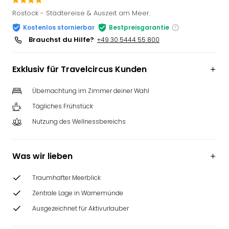
Slag
Rostock - Städtereise & Auszeit am Meer.
Eftel
Kostenlos stornierbar
Bestpreisgarantie
LEG
Brauchst du Hilfe?
+49 30 5444 55 800
Deu
Parc
Astér
Exklusiv für Travelcircus Kunden
Rast
Lan
Übernachtung im Zimmer deiner Wahl
Baye
Tägliches Frühstück
Park
Plop
Nutzung des Wellnessbereichs
Deu
(eh
Was wir lieben
Holi
Park
Tivol
Traumhafter Meerblick
Kop
Zentrale Lage in Warnemünde
Futu
Ausgezeichnet für Aktivurlauber
Bela
alle