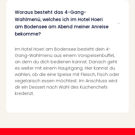
Well
Eur
Woraus besteht das 4-Gang-
Deu
Wahlmenü, welches ich im Hotel Hoeri
Itali
am Bodensee am Abend meiner Anreise
Nied
bekomme?
Öste
Pole
Südt
Im Hotel Hoeri am Bodensee besteht dein 4-
Gang-Wahlmenü aus einem Vorspeisenbuffet,
Mar
an dem du dich bedienen kannst. Danach geht
Karl
es weiter mit einem Hauptgang. Hier kannst du
alle
wählen, ob die eine Speise mit Fleisch, Fisch oder
Ang
vegetarisch essen möchtest. Im Anschluss wird
The
dir ein Dessert nach Wahl des Küchenchefs
The
kredenzt.
Erdi
Trop
Isla
The
Bad
Wöri