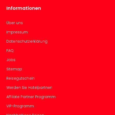
The
Sins
Informationen
Bad
Sch
Tau
Über uns
The
Impressum
The
Eusk
Datenschutzerklärung
Caro
FAQ
The
Aqu
Jobs
Prag
Bali
Sitemap
The
Reisegutschein
The
Bad
Werden Sie Hotelpartner!
Wöri
Rula
Affiliate Partner Programm
Eur
VIP-Programm
Karl
alle