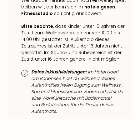
Fest
Wer darüber hinaus auch noch ein wenig Sport
Stör
treiben will, der kann sich im
hoteleigenen
Fest
Fitnessstudio
so richtig auspowern.
Mus
Bitte beachte
, dass Kinder unter 16 Jahren der
Fuld
Zutritt zum Wellnessbereich nur von 10:00 bis
Are
14:00 Uhr gestattet ist. Außerhalb dieses
di
Zeitraumes ist der Zutritt unter 16 Jahren nicht
Ver
gestattet. Im Sauna- und Ruhebereich ist der
alle
Zutritt unter 16 Jahren generell nicht möglich.
Ang
Musi
Deine Inklusivleistungen:
Im Hotel Hoeri
Musi
am Bodensee hast du während deines
Ham
Aufenthaltes freien Zugang zum Wellness-,
alle
Spa und Fitnessbereich. Zudem erhältst du
Ang
eine Wohlfühltasche mit Bademantel
Kultu
und Badetüchern für die Dauer deines
&
Aufenthalts.
Spor
Mus
Tec
Sins