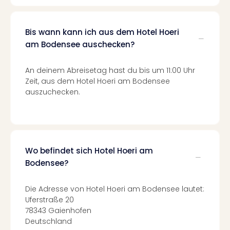
Even
at
Bis wann kann ich aus dem Hotel Hoeri
War
Bros.
am Bodensee auschecken?
Stud
Tour
An deinem Abreisetag hast du bis um 11:00 Uhr
Lon
Zeit, aus dem Hotel Hoeri am Bodensee
–
auszuchecken.
The
Mak
of
Harr
Pott
Wo befindet sich Hotel Hoeri am
Form
Bodensee?
1
Die
Die Adresse von Hotel Hoeri am Bodensee lautet:
Auss
Uferstraße 20
Imme
78343 Gaienhofen
Auss
Deutschland
alle