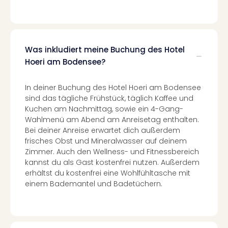
Ang
Spor
Skiu
in
Was inkludiert meine Buchung des Hotel
Deu
Skiu
Hoeri am Bodensee?
in
Öste
In deiner Buchung des Hotel Hoeri am Bodensee
Form
sind das tägliche Frühstück, täglich Kaffee und
1
Kuchen am Nachmittag, sowie ein 4-Gang-
Reis
Wahlmenü am Abend am Anreisetag enthalten.
Konz
Bei deiner Anreise erwartet dich außerdem
Konz
frisches Obst und Mineralwasser auf deinem
Pitbu
Zimmer. Auch den Wellness- und Fitnessbereich
Karo
kannst du als Gast kostenfrei nutzen. Außerdem
erhältst du kostenfrei eine Wohlfühltasche mit
G
einem Bademantel und Badetüchern.
Back
Boy
Disn
in