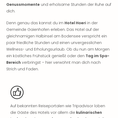
Rou
Genussmomente
und erholsame Stunden der Ruhe auf
Das
dich.
Musi
Köni
Denn genau das kannst du im
Hotel Hoeri
in der
der
Gemeinde Gaienhofen erleben. Das Hotel auf der
Löw
gleichnamigen Halbinsel am Bodensee verspricht ein
Die
paar friedliche Stunden und einen unvergesslichen
Eisk
Tarz
Wellness- und Erholungsurlaub. Ob du nun am Morgen
MJ
ein köstliches Frühstück genießt oder den
Tag im Spa-
–
Bereich
verbringst – hier verwöhnt man dich nach
Das
Strich und Faden.
Mich
Jac
Musi
Der
Teuf
träg
Auf bekannten Reiseportalen wie Tripadvisor loben
Pra
Die
die Gäste des Hotels vor allem die
kulinarischen