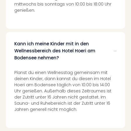
mittwochs bis sonntags von 10:00 bis 18:00 Uhr
in
genießen.
Köln
Konz
in
Düss
Well
Well
Kann ich meine Kinder mit in den
Deu
Wellnessbereich des Hotel Hoeri am
Allg
Bodensee nehmen?
Baye
Wal
Planst du einen Wellnesstag gemeinsam mit
Baye
deinen Kinder, dann kannst du diesen im Hotel
Bod
Hoeri am Bodensee täglich von 10:00 bis 14:00
Harz
Uhr genießen. Außerhalb dieses Zeitraumes ist
Nor
der Zutritt unter 16 Jahren nicht gestattet. Im
NRW
Sauna- und Ruhebereich ist der Zutritt unter 16
Ost
Jahren generell nicht möglich.
Sch
alle
Ang