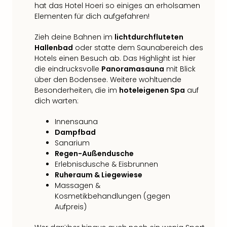
Qua
hat das Hotel Hoeri so einiges an erholsamen
Com
Elementen für dich aufgefahren!
Club
Pret
Zieh deine Bahnen im
lichtdurchfluteten
Hallenbad
oder statte dem Saunabereich des
Wo
Hotels einen Besuch ab. Das Highlight ist hier
alle
die eindrucksvolle
Panoramasauna
mit Blick
Ang
über den Bodensee. Weitere wohltuende
TV
Besonderheiten, die im
hoteleigenen Spa
auf
Sho
dich warten:
ZDF
Fern
Innensauna
in
Dampfbad
Main
Sanarium
Stef
Regen-Außendusche
Raa
Erlebnisdusche & Eisbrunnen
Sho
Ruheraum & Liegewiese
alle
Massagen &
Ang
Kosmetikbehandlungen (gegen
Fest
Aufpreis)
Dom