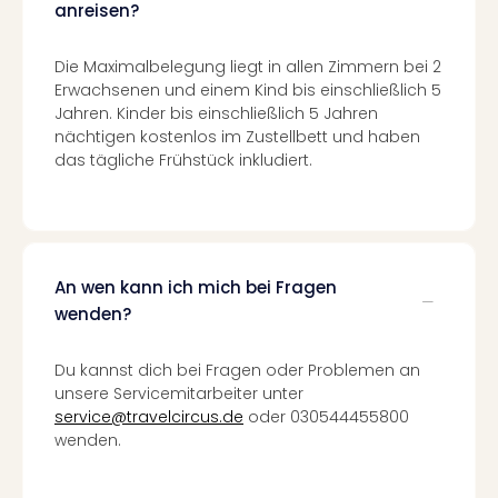
Of
anreisen?
Thro
Stud
Die Maximalbelegung liegt in allen Zimmern bei 2
Tour
Erwachsenen und einem Kind bis einschließlich 5
Swar
Jahren. Kinder bis einschließlich 5 Jahren
Krist
nächtigen kostenlos im Zustellbett und haben
Mini
das tägliche Frühstück inkludiert.
Wun
Ham
War
Bros.
Stud
An wen kann ich mich bei Fragen
Tour
wenden?
Lon
–
Du kannst dich bei Fragen oder Problemen an
The
unsere Servicemitarbeiter unter
Mak
service@travelcircus.de
oder 030544455800
of
wenden.
Harr
Pott
An