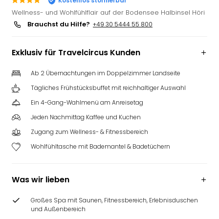
Kostenlos stornierbar
Slag
Wellness- und Wohlfühlflair auf der Bodensee Halbinsel Höri
Eftel
Brauchst du Hilfe?
+49 30 5444 55 800
LEG
Deu
Exklusiv für Travelcircus Kunden
Parc
Astér
Rast
Ab 2 Übernachtungen im Doppelzimmer Landseite
Lan
Tägliches Frühstücksbuffet mit reichhaltiger Auswahl
Baye
Ein 4-Gang-Wahlmenü am Anreisetag
Park
Plop
Jeden Nachmittag Kaffee und Kuchen
Deu
Zugang zum Wellness- & Fitnessbereich
(eh
Wohlfühltasche mit Bademantel & Badetüchern
Holi
Park
Tivol
Was wir lieben
Kop
Futu
Großes Spa mit Saunen, Fitnessbereich, Erlebnisduschen
Bela
und Außenbereich
alle