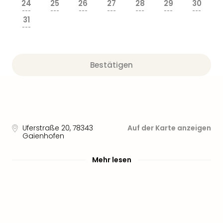
Sere
24
25
26
27
28
29
30
---
---
---
---
---
---
---
Park
31
Allw
---
Müns
Zoo
Leip
Bestätigen
Safa
Beek
Ber
ZOO
Erle
Gels
Uferstraße 20
,
78343
Auf der Karte anzeigen
Welt
Gaienhofen
Wal
Nau
Mehr lesen
Aqu
Zool
Gar
Berli
alle
Ang