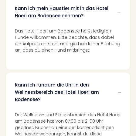
Con
Schl
Kann ich mein Haustier mit in das Hotel
Sch
Hoeri am Bodensee nehmen?
Konz
alle
Das Hotel Hoeri am Bodensee heißt lediglich
Ang
Hunde willkommen. Bitte beachte, dass dabei
Fest
ein Aufpreis entsteht und gib bei deiner Buchung
Glüc
an, dass du einen Hund mitbringst.
Insel
Mer
Lun
Black
Festi
Kann ich rundum die Uhr in den
Nibiri
Wellnessbereich des Hotel Hoeri am
Festi
Bodensee?
Ikar
Festi
alle
Der Wellness- und Fitnessbereich des Hotel Hoeri
Ang
am Bodensee hat von 07:00 bis 21:00 Uhr
geöffnet. Buchst du eine der kostenpflichtigen
Loca
Wellnessanwendungen, kannst du diese
Konz