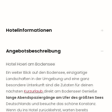
noc
meh
Frei
Frei
Eur
Hotelinformationen
Frei
Deu
Frei
Nied
Angebotsbeschreibung
Frei
Öste
Hotel Hoeri am Bodensee
Frei
Fran
Ein weiter Blick auf den Bodensee, einzigartige
Musi
Landschaften in der Umgebung und eine ganz
&
besondere Unterkunft sind die Zutaten für deinen
Sho
nächsten
Kurzurlaub
direkt am Bodensee! Genieße
Musi
lange Abendspaziergänge am Ufer des größten Sees
Starl
Expr
Deutschlands und besuche das schöne Konstanz.
Moul
Wenn du ins Hotel zurückkehrst, warten bereits