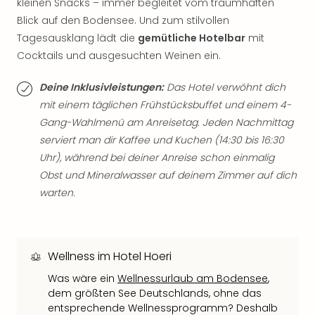
kleinen Snacks – immer begleitet vom traumhaften
Thea
Blick auf den Bodensee. Und zum stilvollen
ABB
Tagesausklang lädt die
gemütliche Hotelbar
mit
Voy
Cocktails und ausgesuchten Weinen ein.
in
Lon
Deine Inklusivleistungen:
Das Hotel verwöhnt dich
Harr
Pott
mit einem täglichen Frühstücksbuffet und einem 4-
Thea
Gang-Wahlmenü am Anreisetag. Jeden Nachmittag
Lon
serviert man dir Kaffee und Kuchen (14:30 bis 16:30
GOP
Uhr), während bei deiner Anreise schon einmalig
Vari
Obst und Mineralwasser auf deinem Zimmer auf dich
Thea
warten.
Frie
Pala
Berli
Fest
Wellness im Hotel Hoeri
Neu
Fest
Was wäre ein
Wellnessurlaub am Bodensee
,
Bad
dem größten See Deutschlands, ohne das
Bad
entsprechende Wellnessprogramm? Deshalb