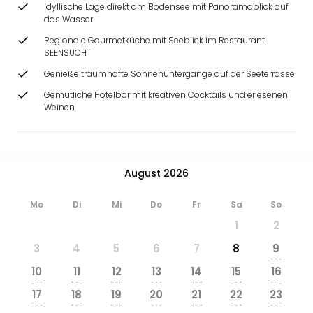
Ang
Idyllische Lage direkt am Bodensee mit Panoramablick auf
das Wasser
Wass
Trop
Regionale Gourmetküche mit Seeblick im Restaurant
Isla
SEENSUCHT
The
Genieße traumhafte Sonnenuntergänge auf der Seeterrasse
Erdi
Gemütliche Hotelbar mit kreativen Cocktails und erlesenen
Rula
Weinen
Bad
Sch
aqu
The
August 2026
Sins
alle
Mo
Di
Mi
Do
Fr
Sa
So
Ang
Zoo
1
2
&
3
4
5
6
7
8
9
Safa
---
Erle
10
11
12
13
14
15
16
---
---
---
---
---
---
---
Zoo
17
18
19
20
21
22
23
Han
---
---
---
---
---
---
---