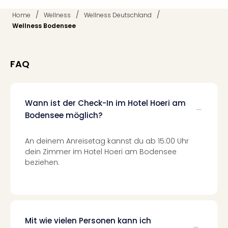
Mer
/
/
/
Home
Wellness
Wellness Deutschland
Ben
Wellness Bodensee
Mus
Stut
Pors
Mus
FAQ
Auto
Wolf
BM
Wann ist der Check-In im Hotel Hoeri am
Mus
Bodensee möglich?
in
Mün
Barb
An deinem Anreisetag kannst du ab 15:00 Uhr
dein Zimmer im Hotel Hoeri am Bodensee
Mus
beziehen.
Tec
Spey
alle
Ang
Auss
Ga
Mit wie vielen Personen kann ich