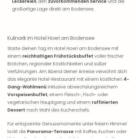
Sch
Leckereien
, den
zuvorkommenden Service
und die
und
großartige Lage direkt am Bodensee.
das
Biest
Wie
Mari
Kulinarik im Hotel Hoeri am Bodensee
Ther
Sta
Starte deinen Tag im Hotel Hoeri am Bodensee mit
Ente
einem
reichhaltigen Frühstücksbuffet
voller frischer
Das
Brötchen, regionaler Köstlichkeiten und süßer
Pha
Verführungen. Am Abend deiner Anreise verwöhnt dich
der
das elegante Hotel-Restaurant mit einem köstlichen
4-
Ope
Gang-Wahlmenü
inklusive abwechslungsreichem
Köln
Vorspeisenbuffet
, einem Fleisch-, Fisch- oder
Tan
der
vegetarischen Hauptgang und einem
raffinierten
Vam
Dessert
nach Wahl des Küchenchefs.
alle
Ang
Für entspannte Genussmomente unter freiem Himmel
Sho
lockt die
Panorama-Terrasse
mit Kaffee, Kuchen oder
&