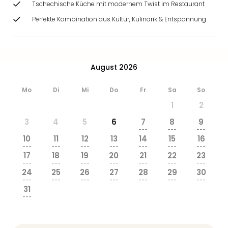
Tschechische Küche mit modernem Twist im Restaurant
Ang
Wass
Perfekte Kombination aus Kultur, Kulinarik & Entspannung
Trop
Isla
The
Erdi
August 2026
Rula
Bad
Mo
Di
Mi
Do
Fr
Sa
So
Sch
1
2
aqu
The
3
4
5
6
7
8
9
Sins
---
---
---
10
11
12
13
14
15
16
alle
---
---
---
---
---
---
---
Ang
17
18
19
20
21
22
23
Zoo
---
---
---
---
---
---
---
24
25
26
27
28
29
30
&
---
---
---
---
---
---
---
Safa
31
Erle
---
Zoo
Han