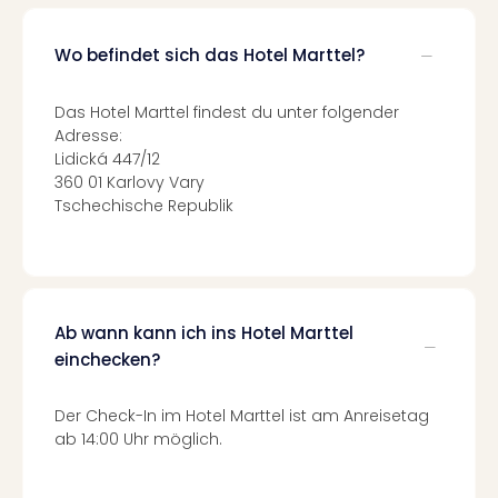
Fest
Stör
Fest
Wo befindet sich das Hotel Marttel?
Mus
Fuld
Das Hotel Marttel findest du unter folgender
Are
Adresse:
di
Lidická 447/12
Ver
360 01 Karlovy Vary
alle
Tschechische Republik
Ang
Musi
Musi
Ham
alle
Ab wann kann ich ins Hotel Marttel
Ang
einchecken?
Kultu
&
Spor
Der Check-In im Hotel Marttel ist am Anreisetag
Mus
ab 14:00 Uhr möglich.
Tec
Sins