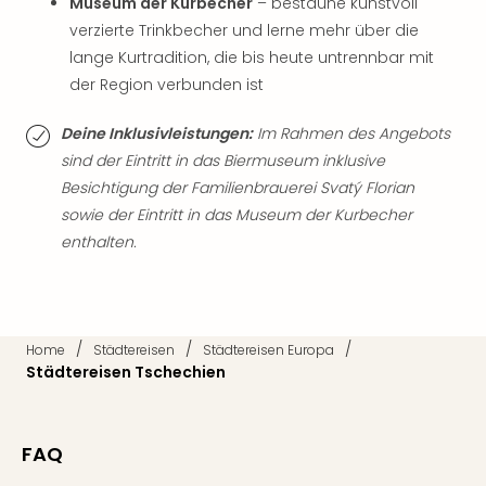
Museum der Kurbecher
– bestaune kunstvoll
Qua
verzierte Trinkbecher und lerne mehr über die
Com
Club
lange Kurtradition, die bis heute untrennbar mit
Pret
der Region verbunden ist
Wo
alle
Deine Inklusivleistungen:
Im Rahmen des Angebots
Ang
sind der Eintritt in das Biermuseum inklusive
TV
Besichtigung der Familienbrauerei Svatý Florian
Sho
sowie der Eintritt in das Museum der Kurbecher
ZDF
enthalten.
Fern
in
Main
Stef
Raa
/
/
/
Home
Städtereisen
Städtereisen Europa
Sho
Städtereisen Tschechien
alle
Ang
Fest
FAQ
Dom