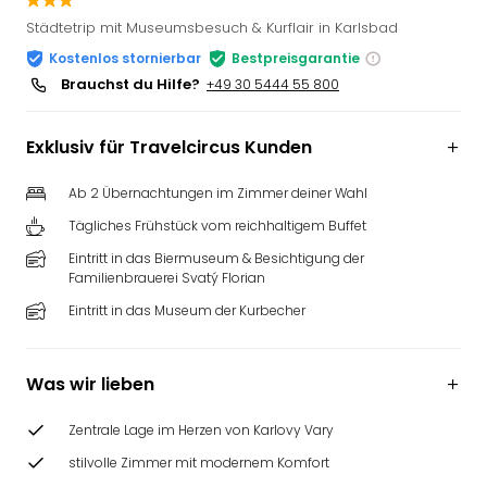
Slag
Städtetrip mit Museumsbesuch & Kurflair in Karlsbad
Eftel
Kostenlos stornierbar
Bestpreisgarantie
LEG
Brauchst du Hilfe?
+49 30 5444 55 800
Deu
Parc
Astér
Exklusiv für Travelcircus Kunden
Rast
Lan
Ab 2 Übernachtungen im Zimmer deiner Wahl
Baye
Tägliches Frühstück vom reichhaltigem Buffet
Park
Plop
Eintritt in das Biermuseum & Besichtigung der
Familienbrauerei Svatý Florian
Deu
(eh
Eintritt in das Museum der Kurbecher
Holi
Park
Tivol
Was wir lieben
Kop
Futu
Zentrale Lage im Herzen von Karlovy Vary
Bela
stilvolle Zimmer mit modernem Komfort
alle