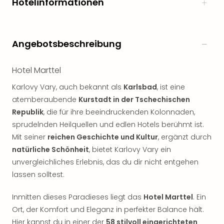
Hotelinformationen
noc
meh
Frei
Frei
Angebotsbeschreibung
Eur
Frei
Hotel Marttel
Deu
Frei
Karlovy Vary, auch bekannt als
Karlsbad
, ist eine
Nied
atemberaubende
Kurstadt in der Tschechischen
Frei
Republik
, die für ihre beeindruckenden Kolonnaden,
Öste
sprudelnden Heilquellen und edlen Hotels berühmt ist.
Frei
Mit seiner
reichen Geschichte und Kultur
, ergänzt durch
Fran
natürliche Schönheit
, bietet Karlovy Vary ein
Musi
unvergleichliches Erlebnis, das du dir nicht entgehen
&
Sho
lassen solltest.
Musi
Starl
Inmitten dieses Paradieses liegt das
Hotel Marttel
. Ein
Expr
Ort, der Komfort und Eleganz in perfekter Balance hält.
Moul
Hier kannst du in einer der
58 stilvoll eingerichteten