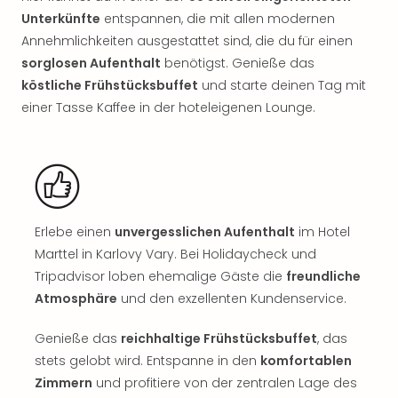
Rou
Unterkünfte
entspannen, die mit allen modernen
Das
Annehmlichkeiten ausgestattet sind, die du für einen
Musi
sorglosen Aufenthalt
benötigst. Genieße das
Köni
köstliche Frühstücksbuffet
und starte deinen Tag mit
der
Löw
einer Tasse Kaffee in der hoteleigenen Lounge.
Die
Eisk
Tarz
MJ
–
Das
Erlebe einen
unvergesslichen Aufenthalt
im Hotel
Mich
Marttel in Karlovy Vary. Bei Holidaycheck und
Jac
Tripadvisor loben ehemalige Gäste die
freundliche
Musi
Atmosphäre
und den exzellenten Kundenservice.
Der
Teuf
Genieße das
reichhaltige Frühstücksbuffet
, das
träg
Pra
stets gelobt wird. Entspanne in den
komfortablen
Die
Zimmern
und profitiere von der zentralen Lage des