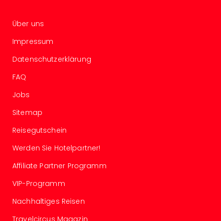
Ang
Spor
Über uns
Skiu
in
Impressum
Deu
Datenschutzerklärung
Skiu
in
FAQ
Öste
Form
Jobs
1
Sitemap
Reis
Konz
Reisegutschein
Konz
Pitbu
Werden Sie Hotelpartner!
Karo
Affiliate Partner Programm
G
Back
VIP-Programm
Boy
Disn
Nachhaltiges Reisen
in
Travelcircus Magazin