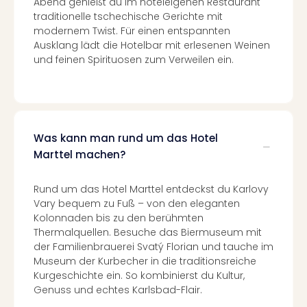
Abend genießt du im hoteleigenen Restaurant
Of
traditionelle tschechische Gerichte mit
Thro
modernem Twist. Für einen entspannten
Stud
Ausklang lädt die Hotelbar mit erlesenen Weinen
Tour
und feinen Spirituosen zum Verweilen ein.
Swar
Krist
Mini
Wun
Ham
Was kann man rund um das Hotel
War
Bros.
Marttel machen?
Stud
Tour
Rund um das Hotel Marttel entdeckst du Karlovy
Lon
Vary bequem zu Fuß – von den eleganten
–
Kolonnaden bis zu den berühmten
The
Thermalquellen. Besuche das Biermuseum mit
Mak
der Familienbrauerei Svatý Florian und tauche im
of
Museum der Kurbecher in die traditionsreiche
Harr
Kurgeschichte ein. So kombinierst du Kultur,
Pott
Genuss und echtes Karlsbad-Flair.
An