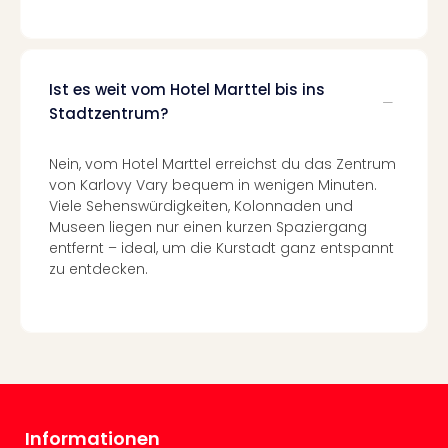
Even
at
War
Bros.
Ist es weit vom Hotel Marttel bis ins
Stud
Stadtzentrum?
Tour
Lon
Nein, vom Hotel Marttel erreichst du das Zentrum
–
von Karlovy Vary bequem in wenigen Minuten.
The
Viele Sehenswürdigkeiten, Kolonnaden und
Mak
Museen liegen nur einen kurzen Spaziergang
of
entfernt – ideal, um die Kurstadt ganz entspannt
Harr
zu entdecken.
Pott
Form
1
Die
Auss
Imme
Auss
Informationen
alle