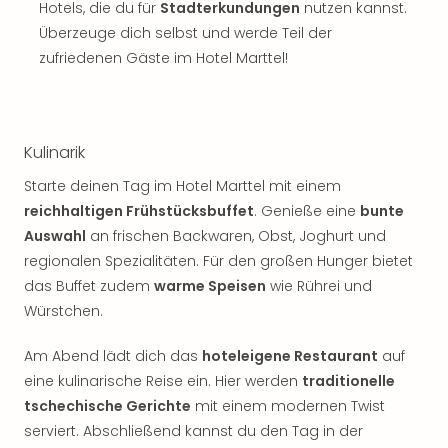
Sch
Hotels, die du für
Stadterkundungen
nutzen kannst.
und
Überzeuge dich selbst und werde Teil der
das
zufriedenen Gäste im Hotel Marttel!
Biest
Wie
Mari
Ther
Kulinarik
Sta
Ente
Starte deinen Tag im Hotel Marttel mit einem
Das
reichhaltigen Frühstücksbuffet
. Genieße eine
bunte
Pha
Auswahl
an frischen Backwaren, Obst, Joghurt und
der
regionalen Spezialitäten. Für den großen Hunger bietet
Ope
das Buffet zudem
warme Speisen
wie Rührei und
Köln
Tan
Würstchen.
der
Vam
Am Abend lädt dich das
hoteleigene Restaurant
auf
alle
eine kulinarische Reise ein. Hier werden
traditionelle
Ang
tschechische Gerichte
mit einem modernen Twist
Sho
serviert. Abschließend kannst du den Tag in der
&