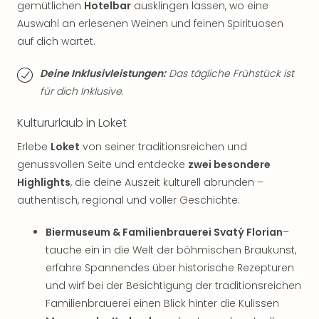
gemütlichen
Hotelbar
ausklingen lassen, wo eine
Thea
Auswahl an erlesenen Weinen und feinen Spirituosen
ABB
auf dich wartet.
Voy
in
Lon
Deine Inklusivleistungen:
Das tägliche Frühstück ist
Harr
für dich Inklusive.
Pott
Thea
Kultururlaub in Loket
Lon
Erlebe
Loket
von seiner traditionsreichen und
GOP
genussvollen Seite und entdecke
zwei besondere
Vari
Highlights
, die deine Auszeit kulturell abrunden –
Thea
Frie
authentisch, regional und voller Geschichte:
Pala
Berli
Biermuseum & Familienbrauerei Svatý Florian
–
Fest
tauche ein in die Welt der böhmischen Braukunst,
Neu
erfahre Spannendes über historische Rezepturen
Fest
und wirf bei der Besichtigung der traditionsreichen
Bad
Familienbrauerei einen Blick hinter die Kulissen
Bad