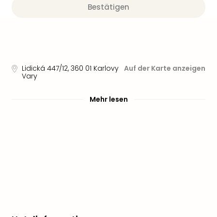
Sere
Bestätigen
Park
Allw
Müns
Zoo
Leip
Safa
Lidická 447/12
,
360 01
Karlovy
Auf der Karte anzeigen
Beek
Vary
Ber
ZOO
Mehr lesen
Erle
Gels
Welt
Wal
Nau
Aqu
Zool
Gar
Berli
alle
Ang