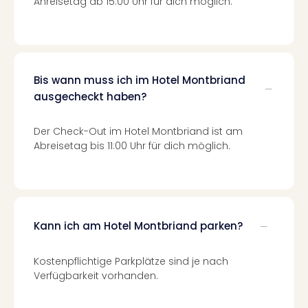
Anreisetag ab 15:00 Uhr für dich möglich.
Mer
Ben
Mus
Stut
Pors
Bis wann muss ich im Hotel Montbriand
Mus
ausgecheckt haben?
Auto
Wolf
BM
Der Check-Out im Hotel Montbriand ist am
Mus
Abreisetag bis 11:00 Uhr für dich möglich.
in
Mün
Barb
Mus
Tec
Kann ich am Hotel Montbriand parken?
Spey
alle
Kostenpflichtige Parkplätze sind je nach
Ang
Verfügbarkeit vorhanden.
Auss
Ga