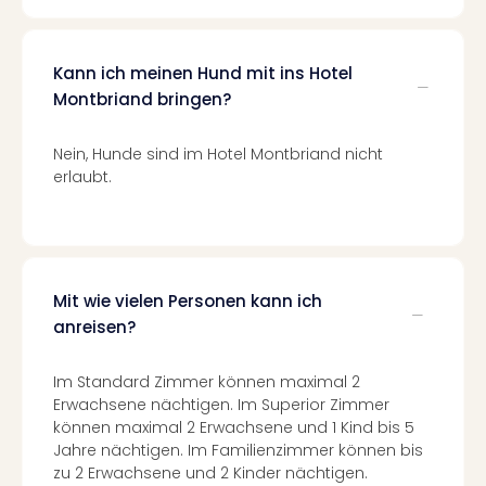
Of
Thro
Stud
Kann ich meinen Hund mit ins Hotel
Tour
Montbriand bringen?
Swar
Krist
Mini
Nein, Hunde sind im Hotel Montbriand nicht
Wun
erlaubt.
Ham
War
Bros.
Stud
Tour
Mit wie vielen Personen kann ich
Lon
anreisen?
–
The
Im Standard Zimmer können maximal 2
Mak
Erwachsene nächtigen. Im Superior Zimmer
of
können maximal 2 Erwachsene und 1 Kind bis 5
Harr
Jahre nächtigen. Im Familienzimmer können bis
Pott
zu 2 Erwachsene und 2 Kinder nächtigen.
An