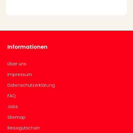
Even
at
War
Bros.
Stud
Tour
Lon
Informationen
–
The
Über uns
Mak
of
Impressum
Harr
Pott
Datenschutzerklärung
Form
FAQ
1
Die
Jobs
Auss
Imme
Sitemap
Auss
Reisegutschein
alle