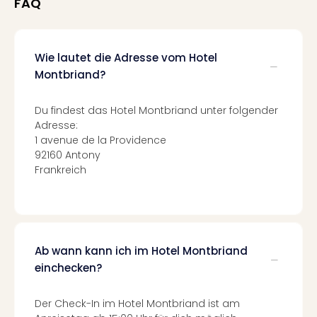
Fest
FAQ
Stör
Fest
Mus
Wie lautet die Adresse vom Hotel
Fuld
Montbriand?
Are
di
Ver
Du findest das Hotel Montbriand unter folgender
alle
Adresse:
Ang
1 avenue de la Providence
Musi
92160 Antony
Frankreich
Musi
Ham
alle
Ang
Kultu
&
Ab wann kann ich im Hotel Montbriand
Spor
einchecken?
Mus
Tec
Der Check-In im Hotel Montbriand ist am
Sins