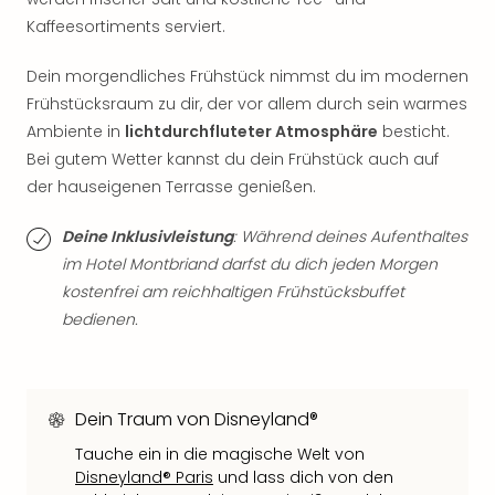
Thea
Kaffeesortiments serviert.
ABB
Voy
Dein morgendliches Frühstück nimmst du im modernen
in
Frühstücksraum zu dir, der vor allem durch sein warmes
Lon
Ambiente in
lichtdurchfluteter Atmosphäre
besticht.
Harr
Bei gutem Wetter kannst du dein Frühstück auch auf
Pott
Thea
der hauseigenen Terrasse genießen.
Lon
GOP
Deine Inklusivleistung
: Während deines Aufenthaltes
Vari
im Hotel Montbriand darfst du dich jeden Morgen
Thea
kostenfrei am reichhaltigen Frühstücksbuffet
Frie
bedienen.
Pala
Berli
Fest
Neu
Dein Traum von Disneyland®
Fest
Bad
Tauche ein in die magische Welt von
Disneyland® Paris
und lass dich von den
Bad