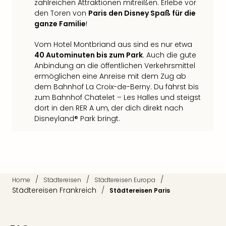
zahlreichen Attraktionen mitreißen. Erlebe vor
Qua
den Toren von
Paris den Disney Spaß für die
Com
ganze Familie
!
Club
Pret
Vom Hotel Montbriand aus sind es nur etwa
Wo
40 Autominuten bis zum Park
. Auch die gute
alle
Anbindung an die öffentlichen Verkehrsmittel
Ang
ermöglichen eine Anreise mit dem Zug ab
TV
dem Bahnhof La Croix-de-Berny. Du fährst bis
Sho
zum Bahnhof Chatelet – Les Halles und steigst
ZDF
dort in den RER A um, der dich direkt nach
Fern
Disneyland® Park bringt.
in
Main
Stef
Raa
Sho
/
/
/
Home
Städtereisen
Städtereisen Europa
alle
Städtereisen Frankreich
/
Städtereisen Paris
Ang
Fest
Dom