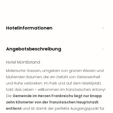
noc
meh
Frei
Frei
Eur
Hotelinformationen
Frei
Deu
Frei
Angebotsbeschreibung
Nied
Frei
Öste
Hotel Montbriand
Frei
Malerische Gassen, umgeben von grünen Wiesen und
Fran
Musi
blühenden Bäumen, die ein Gefühl von Gelassenheit
&
und Ruhe verbreiten. Im Park und auf dem Marktplatz
Sho
tobt das Leben – willkommen im französischen Antony!
Musi
Die
Gemeinde im Herzen Frankreichs liegt nur knapp
Starl
zehn Kilometer von der französischen Hauptstadt
Expr
entfernt
und ist damit der perfekte Ausgangspunkt für
Moul