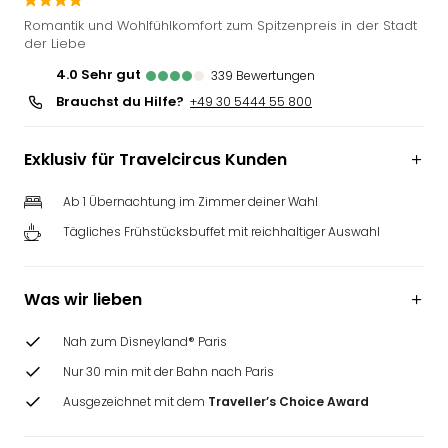
Slag
Romantik und Wohlfühlkomfort zum Spitzenpreis in der Stadt
Eftel
der Liebe
LEG
4.0
sehr gut
339
Bewertungen
Deu
Brauchst du Hilfe?
+49 30 5444 55 800
Parc
Astér
Rast
Exklusiv für Travelcircus Kunden
Lan
Baye
Ab 1 Übernachtung im Zimmer deiner Wahl
Park
Tägliches Frühstücksbuffet mit reichhaltiger Auswahl
Plop
Deu
(eh
Was wir lieben
Holi
Park
Nah zum Disneyland® Paris
Tivol
Kop
Nur 30 min mit der Bahn nach Paris
Futu
Ausgezeichnet mit dem
Traveller’s Choice Award
Bela
alle