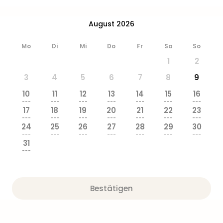
Ang
Wass
August 2026
Trop
Isla
Mo
Di
Mi
Do
Fr
Sa
So
The
Erdi
1
2
Rula
3
4
5
6
7
8
9
Bad
Sch
10
11
12
13
14
15
16
---
---
---
---
---
---
---
aqu
17
18
19
20
21
22
23
The
---
---
---
---
---
---
---
Sins
24
25
26
27
28
29
30
---
---
---
---
---
---
---
alle
31
Ang
---
Zoo
&
Safa
Bestätigen
Erle
Zoo
Han