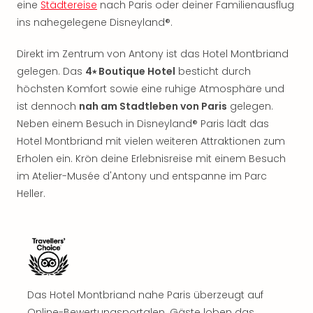
eine
Städtereise
nach Paris oder deiner Familienausflug
Rou
Das
ins nahegelegene Disneyland®.
Musi
Köni
Direkt im Zentrum von Antony ist das Hotel Montbriand
der
gelegen. Das
4⭑ Boutique Hotel
besticht durch
Löw
höchsten Komfort sowie eine ruhige Atmosphäre und
Die
ist dennoch
nah am Stadtleben von Paris
gelegen.
Eisk
Neben einem Besuch in Disneyland® Paris lädt das
Tarz
Hotel Montbriand mit vielen weiteren Attraktionen zum
MJ
Erholen ein. Krön deine Erlebnisreise mit einem Besuch
–
Das
im Atelier-Musée d'Antony und entspanne im Parc
Mich
Heller.
Jac
Musi
Der
Teuf
träg
Pra
Das Hotel Montbriand nahe Paris überzeugt auf
Die
Online-Bewertungsportalen. Gäste loben das