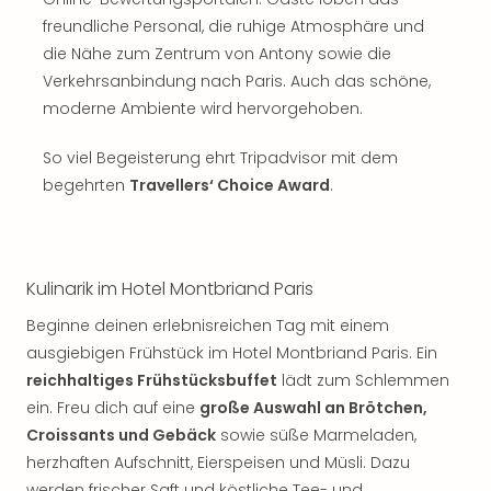
Sch
und
freundliche Personal, die ruhige Atmosphäre und
das
die Nähe zum Zentrum von Antony sowie die
Biest
Verkehrsanbindung nach Paris. Auch das schöne,
Wie
moderne Ambiente wird hervorgehoben.
Mari
Ther
So viel Begeisterung ehrt Tripadvisor mit dem
Sta
begehrten
Travellers‘ Choice Award
.
Ente
Das
Pha
der
Kulinarik im Hotel Montbriand Paris
Ope
Köln
Beginne deinen erlebnisreichen Tag mit einem
Tan
ausgiebigen Frühstück im Hotel Montbriand Paris. Ein
der
reichhaltiges Frühstücksbuffet
lädt zum Schlemmen
Vam
ein. Freu dich auf eine
große Auswahl an Brötchen,
alle
Ang
Croissants und Gebäck
sowie süße Marmeladen,
Sho
herzhaften Aufschnitt, Eierspeisen und Müsli. Dazu
&
werden frischer Saft und köstliche Tee- und