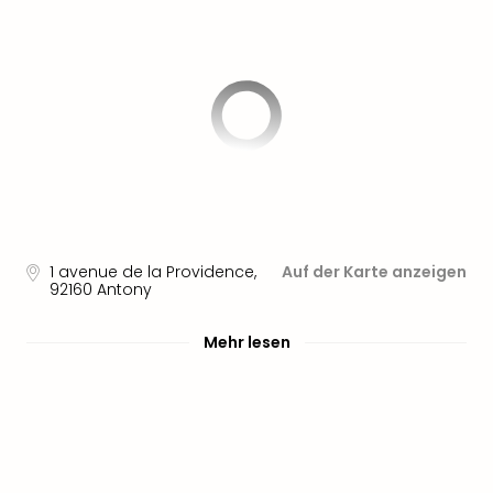
Sere
Park
Allw
Müns
Zoo
Leip
Safa
Beek
Ber
ZOO
Erle
Gels
1 avenue de la Providence
,
Auf der Karte anzeigen
92160
Antony
Welt
Wal
Nau
Mehr lesen
Aqu
Zool
Gar
Berli
alle
Ang