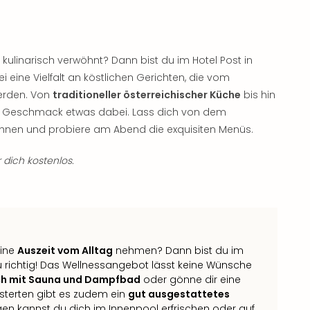
kulinarisch verwöhnt? Dann bist du im Hotel Post in
 eine Vielfalt an köstlichen Gerichten, die vom
werden. Von
traditioneller österreichischer Küche
bis hin
jeden Geschmack etwas dabei. Lass dich von dem
hnen und probiere am Abend die exquisiten Menüs.
 dich kostenlos.
eine
Auszeit vom Alltag
nehmen? Dann bist du im
u richtig! Das Wellnessangebot lässt keine Wünsche
ch mit Sauna und Dampfbad
oder gönne dir eine
sterten gibt es zudem ein
gut ausgestattetes
gen kannst du dich im Innenpool erfrischen oder auf