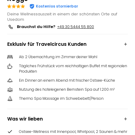
Slag
Kostenlos stornierbar
Eftel
Deine Wellnessauszeit in einem der schönsten Orte auf
LEG
Usedom
Deu
Brauchst du Hilfe?
+49 30 5444 55 800
Parc
Astér
Exklusiv für Travelcircus Kunden
Rast
Lan
Ab 2 Übernachtung im Zimmer deiner Wahl
Baye
Park
Tägliches Frühstück vom reichhaltigen Buffet mit regionalen
Produkten
Plop
Deu
Ein Dinner an einem Abend mit frischer Ostsee-Küche
(eh
Nutzung des hoteleigenen Bernstein Spa auf 1.200 m²
Holi
Park
Thermo Spa Massage im Schwebebett/Person
Tivol
Kop
Was wir lieben
Futu
Bela
alle
Ostsee-Wellness mit Innenpool, Whirlpool, 2 Saunen & mehr