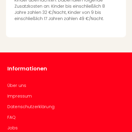
Ang
Zusatzkosten an: Kinder bis einschließlich 8
Spor
Jahre zahlen 32 €/Nacht, Kinder von 9 bis
Skiu
einschließlich 17 Jahren zahlen 49 €/Nacht.
in
Deu
Skiu
in
Öste
Form
1
Informationen
Reis
Konz
Konz
Über uns
Pitbu
Karo
Impressum
G
Datenschutzerklärung
Back
Boy
FAQ
Disn
in
Jobs