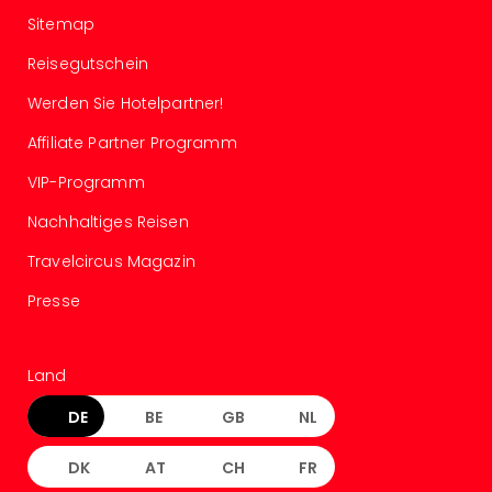
Con
Sitemap
Schl
Sch
Reisegutschein
Konz
alle
Werden Sie Hotelpartner!
Ang
Affiliate Partner Programm
Fest
Glüc
VIP-Programm
Insel
Mer
Nachhaltiges Reisen
Lun
Travelcircus Magazin
Black
Festi
Presse
Nibiri
Festi
Ikar
Land
Festi
alle
DE
BE
GB
NL
Ang
Loca
DK
AT
CH
FR
Konz