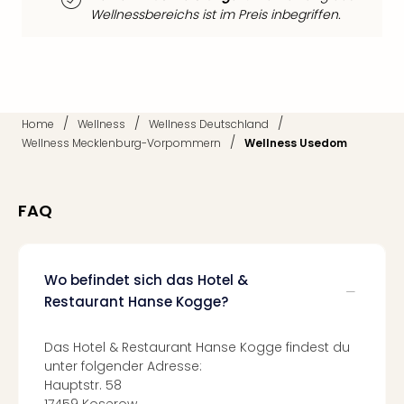
Fest
Wellnessbereichs ist im Preis inbegriffen.
Stör
Fest
Mus
Fuld
Are
di
/
/
/
Home
Wellness
Wellness Deutschland
Ver
/
Wellness Mecklenburg-Vorpommern
Wellness Usedom
alle
Ang
Musi
FAQ
Musi
Ham
alle
Ang
Wo befindet sich das Hotel &
Kultu
Restaurant Hanse Kogge?
&
Spor
Das Hotel & Restaurant Hanse Kogge findest du
Mus
unter folgender Adresse:
Tec
Hauptstr. 58
Sins
17459 Koserow