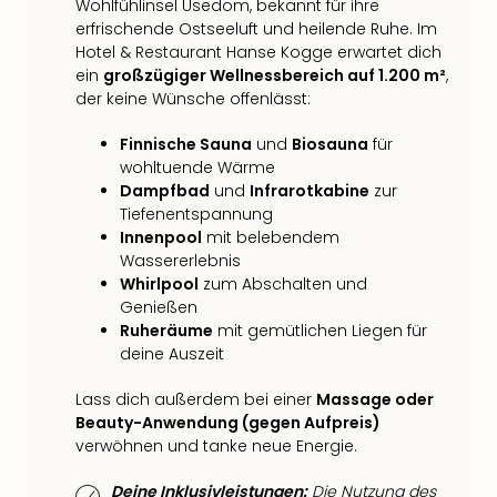
Wohlfühlinsel Usedom, bekannt für ihre
Qua
erfrischende Ostseeluft und heilende Ruhe. Im
Com
Hotel & Restaurant Hanse Kogge erwartet dich
Club
ein
großzügiger Wellnessbereich auf 1.200 m²
,
Pret
der keine Wünsche offenlässt:
Wo
alle
Finnische Sauna
und
Biosauna
für
Ang
wohltuende Wärme
TV
Dampfbad
und
Infrarotkabine
zur
Sho
Tiefenentspannung
ZDF
Innenpool
mit belebendem
Fern
Wassererlebnis
in
Whirlpool
zum Abschalten und
Main
Genießen
Stef
Ruheräume
mit gemütlichen Liegen für
Raa
deine Auszeit
Sho
alle
Lass dich außerdem bei einer
Massage oder
Beauty-Anwendung (gegen Aufpreis)
Ang
verwöhnen und tanke neue Energie.
Fest
Dom
Deine Inklusivleistungen:
Die Nutzung des