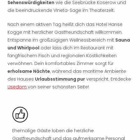
Sehenswürdigkeiten
wie die Seebrücke Koserow und
Rou
Das
die beeindruckende Vineta-Sage im Theaterzelt.
Musi
Köni
Nach einem aktiven Tag heißt dich das Hotel Hanse
der
Kogge mit herzlicher Gastfreundschaft willkommen.
Löw
Entspanne im großzügigen Wellnessbereich mit
Sauna
Die
und Whirlpool
oder lass dich im Restaurant mit
Eisk
fangfrischem Fisch und regionalen Köstlichkeiten
Tarz
verwöhnen. Dein komfortables Zimmer sorgt für
MJ
erholsame Nächte
, während das maritime Ambiente
–
Das
des Hauses
Urlaubsstimmung pur
verspricht. Entdecke
Mich
Usedom
von seiner schönsten Seite!
Jac
Musi
Der
Teuf
träg
Pra
Ehemalige Gäste loben die herzliche
Die
Gastfreundschaft und das aufmerksame Personal