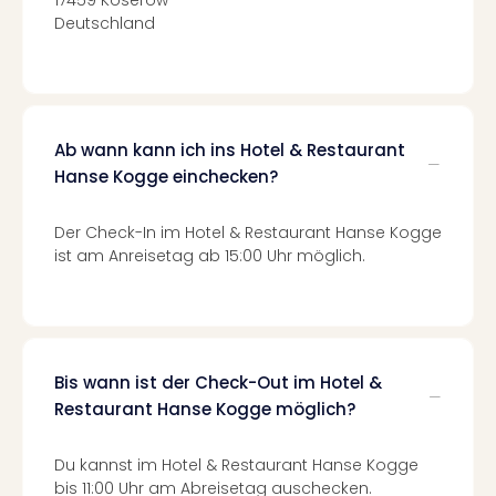
Mer
Deutschland
Ben
Mus
Stut
Pors
Mus
Ab wann kann ich ins Hotel & Restaurant
Auto
Hanse Kogge einchecken?
Wolf
BM
Der Check-In im Hotel & Restaurant Hanse Kogge
Mus
ist am Anreisetag ab 15:00 Uhr möglich.
in
Mün
Barb
Mus
Tec
Spey
Bis wann ist der Check-Out im Hotel &
alle
Restaurant Hanse Kogge möglich?
Ang
Auss
Du kannst im Hotel & Restaurant Hanse Kogge
Ga
bis 11:00 Uhr am Abreisetag auschecken.