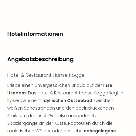
noc
meh
Frei
Frei
Eur
Hotelinformationen
Frei
Deu
Frei
Angebotsbeschreibung
Nied
Frei
Öste
Hotel & Restaurant Hanse Kogge
Frei
Erlebe einen unvergesslichen Urlaub auf der
Insel
Fran
Musi
Usedom
! Das Hotel & Restaurant Hanse Kogge liegt in
&
Koserow, einem
idyllischen Ostseebad
zwischen
Sho
weißen Sandstränden und den beeindruckenden
Musi
Steilufern der Insel. Genieße ausgedehnte
Starl
Spaziergänge an der Küste, Radtouren durch die
Expr
malerischen Wälder oder besuche
nahegelegene
Moul