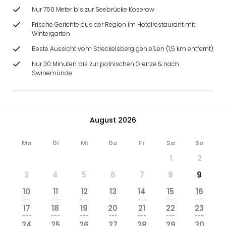
Ang
Nur 750 Meter bis zur Seebrücke Koserow
Wass
Frische Gerichte aus der Region im Hotelrestaurant mit
Trop
Wintergarten
Isla
Beste Aussicht vom Streckelsberg genießen (1,5 km entfernt)
The
Erdi
Nur 30 Minuten bis zur polnischen Grenze & nach
Rula
Swinemünde
Bad
Sch
aqu
The
August 2026
Sins
alle
Mo
Di
Mi
Do
Fr
Sa
So
Ang
1
2
Zoo
&
3
4
5
6
7
8
9
Safa
10
11
12
13
14
15
16
Erle
---
---
---
---
---
---
---
Zoo
17
18
19
20
21
22
23
Han
---
---
---
---
---
---
---
24
25
26
27
28
29
30