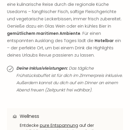
eine kulinarische Reise durch die regionale Küche
Thea
ABB
Usedoms – fangfrischer Fisch, saftige Fleischgerichte
Voy
und vegetarische Leckerbissen, immer frisch zubereitet.
in
Genieße dazu ein Glas Wein oder ein kühles Bier in
Lon
gemütlichem maritimen Ambiente
. Für einen
Harr
entspannten Ausklang des Tages lädt die
Hotelbar
ein
Pott
– der perfekte Ort, um bei einem Drink die Highlights
Thea
deines Urlaubs Revue passieren zu lassen.
Lon
GOP
Deine Inklusivleistungen:
Das tägliche
Vari
Thea
Frühstücksbuffet ist für dich im Zimmerpreis inklusive.
Frie
Außerdem kannst du dich auf ein Dinner an einem
Pala
Abend freuen (Zeitpunkt frei wählbar).
Berli
Fest
Neu
Fest
Wellness
Bad
Entdecke
pure Entspannung
auf der
Bad