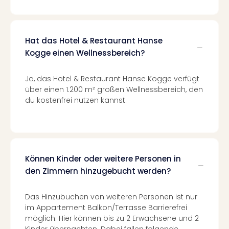
Even
at
War
Hat das Hotel & Restaurant Hanse
Bros.
Kogge einen Wellnessbereich?
Stud
Tour
Lon
Ja, das Hotel & Restaurant Hanse Kogge verfügt
–
über einen 1.200 m² großen Wellnessbereich, den
The
du kostenfrei nutzen kannst.
Mak
of
Harr
Pott
Form
Können Kinder oder weitere Personen in
1
den Zimmern hinzugebucht werden?
Die
Auss
Das Hinzubuchen von weiteren Personen ist nur
Imme
im Appartement Balkon/Terrasse Barrierefrei
Auss
möglich. Hier können bis zu 2 Erwachsene und 2
alle
Kinder übernachten. Dabei fallen folgende