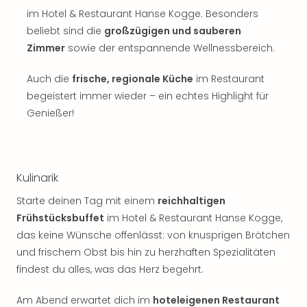
Sch
im Hotel & Restaurant Hanse Kogge. Besonders
und
beliebt sind die
großzügigen und sauberen
das
Biest
Zimmer
sowie der entspannende Wellnessbereich.
Wie
Mari
Auch die
frische, regionale Küche
im Restaurant
Ther
begeistert immer wieder – ein echtes Highlight für
Sta
Genießer!
Ente
Das
Pha
der
Kulinarik
Ope
Köln
Starte deinen Tag mit einem
reichhaltigen
Tan
Frühstücksbuffet
im Hotel & Restaurant Hanse Kogge,
der
das keine Wünsche offenlässt: von knusprigen Brötchen
Vam
und frischem Obst bis hin zu herzhaften Spezialitäten
alle
findest du alles, was das Herz begehrt.
Ang
Sho
Am Abend erwartet dich im
hoteleigenen Restaurant
&