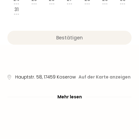
Sere
---
---
---
---
---
---
---
Park
31
Allw
---
Müns
Zoo
Leip
Bestätigen
Safa
Beek
Ber
ZOO
Erle
Gels
Hauptstr. 58
,
17459
Koserow
Auf der Karte anzeigen
Welt
Wal
Nau
Mehr lesen
Aqu
Zool
Gar
Berli
alle
Ang