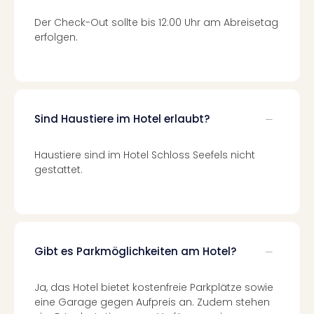
Even
Der Check-Out sollte bis 12:00 Uhr am Abreisetag
at
erfolgen.
War
Bros.
Stud
Tour
Lon
Sind Haustiere im Hotel erlaubt?
–
The
Mak
Haustiere sind im Hotel Schloss Seefels nicht
of
gestattet.
Harr
Pott
Form
1
Die
Gibt es Parkmöglichkeiten am Hotel?
Auss
Imme
Ja, das Hotel bietet kostenfreie Parkplätze sowie
Auss
eine Garage gegen Aufpreis an. Zudem stehen
alle