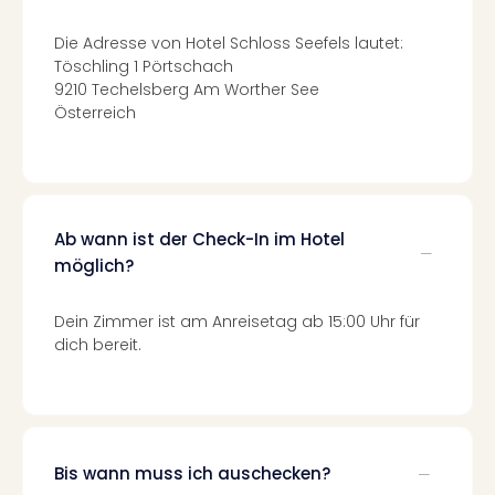
Of
Thro
Die Adresse von Hotel Schloss Seefels lautet:
Stud
Töschling 1 Pörtschach
Tour
9210 Techelsberg Am Worther See
Swar
Österreich
Krist
Mini
Wun
Ham
War
Ab wann ist der Check-In im Hotel
Bros.
möglich?
Stud
Tour
Lon
Dein Zimmer ist am Anreisetag ab 15:00 Uhr für
dich bereit.
–
The
Mak
of
Harr
Pott
Bis wann muss ich auschecken?
An