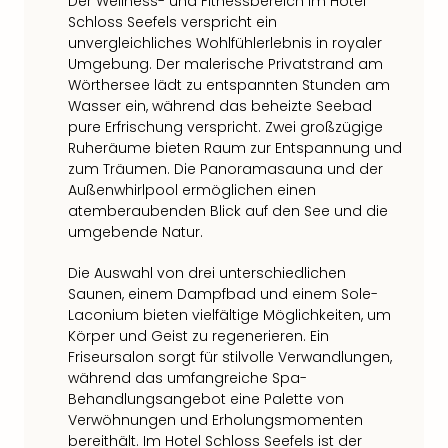
Fest
Der Wellness- und Fitnessbereich im Hotel
Stör
Schloss Seefels verspricht ein
Fest
unvergleichliches Wohlfühlerlebnis in royaler
Umgebung. Der malerische Privatstrand am
Mus
Wörthersee lädt zu entspannten Stunden am
Fuld
Wasser ein, während das beheizte Seebad
Are
pure Erfrischung verspricht. Zwei großzügige
di
Ruheräume bieten Raum zur Entspannung und
Ver
zum Träumen. Die Panoramasauna und der
alle
Außenwhirlpool ermöglichen einen
Ang
atemberaubenden Blick auf den See und die
Musi
umgebende Natur.
Musi
Ham
Die Auswahl von drei unterschiedlichen
alle
Saunen, einem Dampfbad und einem Sole-
Ang
Laconium bieten vielfältige Möglichkeiten, um
Kultu
Körper und Geist zu regenerieren. Ein
&
Friseursalon sorgt für stilvolle Verwandlungen,
Spor
während das umfangreiche Spa-
Mus
Behandlungsangebot eine Palette von
Tec
Verwöhnungen und Erholungsmomenten
Sins
bereithält. Im Hotel Schloss Seefels ist der