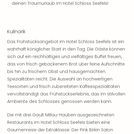
deinen Traumurlaub im Hotel Schloss Seefels!
Thea
ABB
Voy
in
Lon
Kulinarik
Harr
Das Frühstücksangebot im Hotel Schloss Seefels ist ein
Pott
wahrhaft königlicher Start in den Tag. Die Gäste können
Thea
sich auf ein reichhaltiges und vielfältiges Buffet freuen,
Lon
GOP
das von frisch gebackenem Brot über feine Aufschnitte
Vari
bis hin zu frischem Obst und hausgemachten
Thea
Spezialitäten reicht. Die Auswahl an hochwertigen
Frie
Teesorten und frisch zubereiteten Kaffeespezialitäten
Pala
vervollständigt das Frühstückserlebnis, das im stilvollen
Berli
Ambiente des Schlosses genossen werden kann.
Fest
Neu
Die mit drei Gault Millau-Hauben ausgezeichneten
Fest
Restaurants im Hotel Schloss Seefels bieten eine
Bad
Bad
Gaumenreise der Extraklasse. Der Pink Birkin Salon