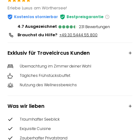
Slag
Erlebe Luxus am Wörthersee!
Eftel
Kostenlos stornierbar
Bestpreisgarantie
LEG
Deu
4.7
ausgezeichnet
231
Bewertungen
Parc
Brauchst du Hilfe?
+49 30 5444 55 800
Astér
Rast
Exklusiv für Travelcircus Kunden
Lan
Baye
Übernachtung im Zimmer deiner Wahl
Park
Plop
Tägliches Frühstücksbuffet
Deu
Nutzung des Wellnessbereichs
(eh
Holi
Park
Was wir lieben
Tivol
Kop
Traumhafter Seeblick
Futu
Exquisite Cuisine
Bela
alle
Zauberhafter Privatstrand