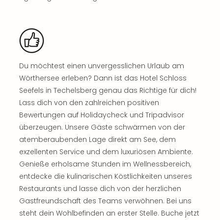
Sch
und
das
Biest
Wie
Mari
Ther
Du möchtest einen unvergesslichen Urlaub am
Sta
Wörthersee erleben? Dann ist das Hotel Schloss
Ente
Seefels in Techelsberg genau das Richtige für dich!
Das
Lass dich von den zahlreichen positiven
Pha
Bewertungen auf Holidaycheck und Tripadvisor
der
überzeugen. Unsere Gäste schwärmen von der
Ope
atemberaubenden Lage direkt am See, dem
Köln
Tan
exzellenten Service und dem luxuriösen Ambiente.
der
Genieße erholsame Stunden im Wellnessbereich,
Vam
entdecke die kulinarischen Köstlichkeiten unseres
alle
Restaurants und lasse dich von der herzlichen
Ang
Gastfreundschaft des Teams verwöhnen. Bei uns
Sho
steht dein Wohlbefinden an erster Stelle. Buche jetzt
&