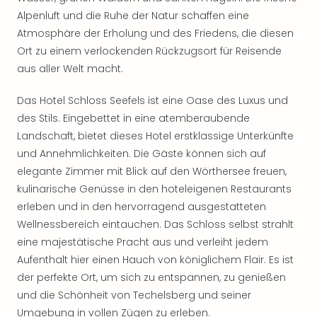
Rou
Alpenluft und die Ruhe der Natur schaffen eine
Das
Atmosphäre der Erholung und des Friedens, die diesen
Musi
Ort zu einem verlockenden Rückzugsort für Reisende
Köni
der
aus aller Welt macht.
Löw
Die
Das Hotel Schloss Seefels ist eine Oase des Luxus und
Eisk
des Stils. Eingebettet in eine atemberaubende
Tarz
Landschaft, bietet dieses Hotel erstklassige Unterkünfte
MJ
und Annehmlichkeiten. Die Gäste können sich auf
–
elegante Zimmer mit Blick auf den Wörthersee freuen,
Das
kulinarische Genüsse in den hoteleigenen Restaurants
Mich
erleben und in den hervorragend ausgestatteten
Jac
Musi
Wellnessbereich eintauchen. Das Schloss selbst strahlt
Der
eine majestätische Pracht aus und verleiht jedem
Teuf
Aufenthalt hier einen Hauch von königlichem Flair. Es ist
träg
der perfekte Ort, um sich zu entspannen, zu genießen
Pra
und die Schönheit von Techelsberg und seiner
Die
Umgebung in vollen Zügen zu erleben.