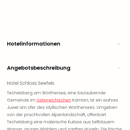
noc
meh
Frei
Frei
Eur
Frei
Hotelinformationen
Deu
Frei
Nied
Frei
Angebotsbeschreibung
Öste
Frei
Fran
Hotel Schloss Seefels
Musi
Techelsberg am Wörthersee, eine bezaubernde
&
Gemeinde im
österreichischen
Kärnten, ist ein wahres
Sho
Musi
Juwel am Ufer des idyllischen Wörthersees. Umgeben
Starl
von der prachtvollen Alpenlandschaft, offenbart
Expr
Techelsberg eine malerische Kulisse aus tiefblauem
Moul
Wasser, grünen Wäldern und sanften Hügeln. Die frische