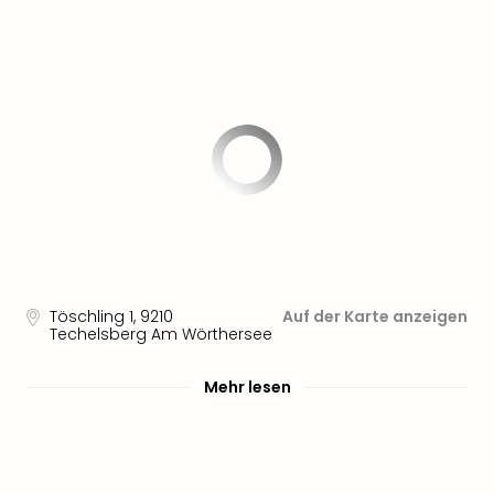
Sere
Park
Allw
Müns
Zoo
Leip
Safa
Beek
Ber
ZOO
Erle
Gels
Welt
Töschling 1
,
9210
Auf der Karte anzeigen
Wal
Techelsberg Am Wörthersee
Nau
Aqu
Mehr lesen
Zool
Gar
Berli
alle
Ang