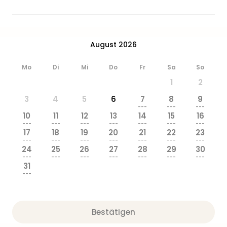
Ang
Wass
Trop
Isla
August 2026
The
Erdi
Mo
Di
Mi
Do
Fr
Sa
So
Rula
1
2
Bad
Sch
3
4
5
6
7
8
9
aqu
---
---
---
10
11
12
13
14
15
16
The
---
---
---
---
---
---
---
Sins
17
18
19
20
21
22
23
alle
---
---
---
---
---
---
---
24
25
26
27
28
29
30
Ang
---
---
---
---
---
---
---
Zoo
31
&
---
Safa
Erle
Zoo
Bestätigen
Han