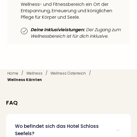
Mer
Wellness- und Fitnessbereich ein Ort der
Ben
Entspannung, Erneuerung und königlichen
Pflege für Körper und Seele.
Mus
Stut
Deine Inklusivleistungen:
Der Zugang zum
Pors
Wellnessbereich ist für dich inklusive.
Mus
Auto
Wolf
BM
Mus
in
/
/
/
Home
Wellness
Wellness Österreich
Mün
Wellness Kärnten
Barb
Mus
Tec
FAQ
Spey
alle
Ang
Auss
Wo befindet sich das Hotel Schloss
Ga
Seefels?