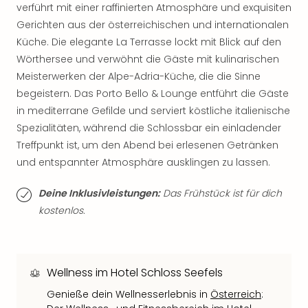
Qua
verführt mit einer raffinierten Atmosphäre und exquisiten
Com
Gerichten aus der österreichischen und internationalen
Club
Küche. Die elegante La Terrasse lockt mit Blick auf den
Pret
Wörthersee und verwöhnt die Gäste mit kulinarischen
Wo
Meisterwerken der Alpe-Adria-Küche, die die Sinne
alle
begeistern. Das Porto Bello & Lounge entführt die Gäste
Ang
TV
in mediterrane Gefilde und serviert köstliche italienische
Sho
Spezialitäten, während die Schlossbar ein einladender
ZDF
Treffpunkt ist, um den Abend bei erlesenen Getränken
Fern
und entspannter Atmosphäre ausklingen zu lassen.
in
Main
Deine Inklusivleistungen:
Das Frühstück ist für dich
Stef
kostenlos.
Raa
Sho
alle
Ang
Wellness im Hotel Schloss Seefels
Fest
Dom
Genieße dein Wellnesserlebnis in
Österreich
: