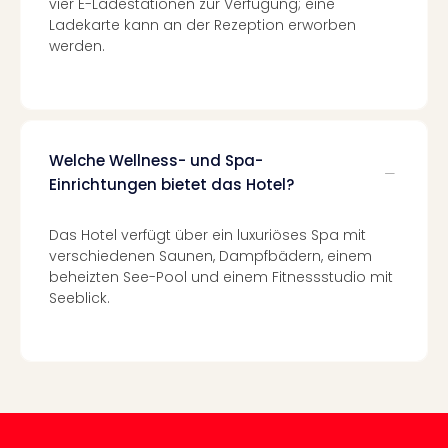
vier E-Ladestationen zur Verfügung; eine
Ang
Ladekarte kann an der Rezeption erworben
Spor
werden.
Skiu
in
Deu
Skiu
in
Welche Wellness- und Spa-
Öste
Einrichtungen bietet das Hotel?
Form
1
Reis
Das Hotel verfügt über ein luxuriöses Spa mit
Konz
verschiedenen Saunen, Dampfbädern, einem
Konz
beheizten See-Pool und einem Fitnessstudio mit
Pitbu
Seeblick.
Karo
G
Back
Boy
Disn
in