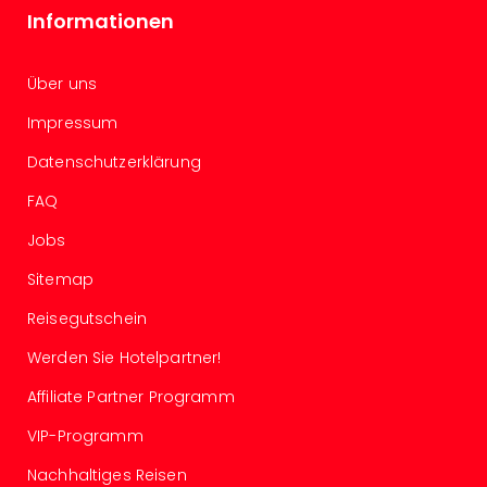
Con
Informationen
Schl
Sch
Konz
Über uns
alle
Ang
Impressum
Fest
Datenschutzerklärung
Glüc
Insel
FAQ
Mer
Jobs
Lun
Black
Sitemap
Festi
Nibiri
Reisegutschein
Festi
Werden Sie Hotelpartner!
Ikar
Festi
Affiliate Partner Programm
alle
Ang
VIP-Programm
Loca
Nachhaltiges Reisen
Konz