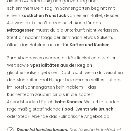
Sch
diesem 4⭑ Hotel ruhig den ganzen Tag über
und
schlemmen! Dein Tag im Sonnengarten beginnt mit
das
einem
köstlichen Frühstück
von einem Buffet, dessen
Biest
Auswahl dir keine Grenzen setzt. Auch für das
Wie
Mittagessen
musst du die Unterkunft nicht verlassen.
Mari
Steht dir nachmittags der Sinn nach etwas Süßem,
Ther
öffnet das Hotelrestaurant für
Kaffee und Kuchen.
Sta
Ente
Zum Abendessen werden dir Köstlichkeiten aus aller
Das
Pha
Welt sowie
Spezialitäten aus der Region
der
gleichermaßen geboten. Doch auch wenn du zwischen
Ope
den Mahlzeiten mal Hunger bekommen solltest, ist das
Köln
im Hotel Sonnengarten kein Problem – das
Tan
Küchenteam zaubert dir bis in die späten
der
Abendstunden täglich
kalte Snacks
. Weiterhin runden
Vam
regelmäßig stattfindende
Food-Events wie Brunch
alle
Ang
oder Steak-Abende das kulinarische Angebot ab.
Sho
&
Deine Inklusivleistungen:
Das tägliche Frühstück ist