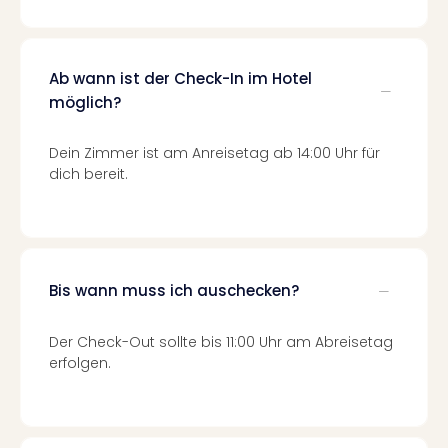
Mer
Ben
Mus
Ab wann ist der Check-In im Hotel
Stut
Pors
möglich?
Mus
Auto
Dein Zimmer ist am Anreisetag ab 14:00 Uhr für
Wolf
dich bereit.
BM
Mus
in
Mün
Barb
Bis wann muss ich auschecken?
Mus
Tec
Der Check-Out sollte bis 11:00 Uhr am Abreisetag
Spey
erfolgen.
alle
Ang
Auss
Ga