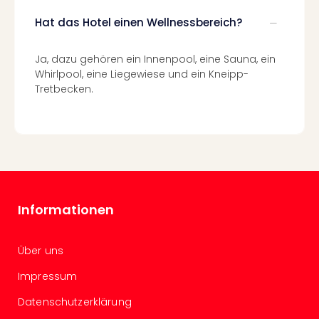
Of
Thro
Hat das Hotel einen Wellnessbereich?
Stud
Tour
Ja, dazu gehören ein Innenpool, eine Sauna, ein
Swar
Whirlpool, eine Liegewiese und ein Kneipp-
Krist
Tretbecken.
Mini
Wun
Ham
War
Bros.
Stud
Tour
Lon
Informationen
–
The
Über uns
Mak
of
Impressum
Harr
Pott
Datenschutzerklärung
An