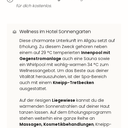
Thea
für dich kostenlos.
ABB
Voy
in
Lon
Wellness im Hotel Sonnengarten
Harr
Diese charmante Unterkunft im Allgäu setzt auf
Pott
Erholung. Zu diesem Zweck gehören neben
Thea
einem auf 29 °C temperierten
Innenpool mit
Lon
Gegenstromanlage
auch eine Sauna sowie
GOP
ein Whirlpool mit wohlig-warmen 34 °C zum
Vari
Wellnessangebot. Um das Beste aus deiner
Thea
Vitalität herauszuholen, ist der Spa-Bereich
Frie
auch mit einem
Kneipp-Tretbecken
Pala
ausgestattet.
Berli
Fest
Auf der riesigen
Liegewiese
kannst du die
Neu
wärmenden Sonnenstrahlen auf deiner Haut
Fest
tanzen lassen. Auf dem Erholungsprogramm
Bad
stehen weiterhin eine ganze Reihe an
Bad
Massagen, Kosmetikbehandlungen
, Kneipp-