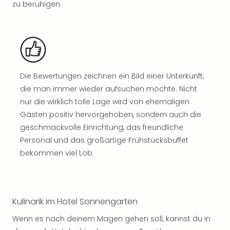
zu beruhigen.
Rou
Das
Musi
Köni
der
Löw
Die
Die Bewertungen zeichnen ein Bild einer Unterkunft,
Eisk
die man immer wieder aufsuchen möchte. Nicht
Tarz
nur die wirklich tolle Lage wird von ehemaligen
MJ
Gästen positiv hervorgehoben, sondern auch die
–
geschmackvolle Einrichtung, das freundliche
Das
Mich
Personal und das großartige Frühstücksbuffet
Jac
bekommen viel Lob.
Musi
Der
Teuf
träg
Kulinarik im Hotel Sonnengarten
Pra
Wenn es nach deinem Magen gehen soll, kannst du in
Die