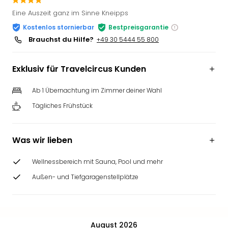
Slag
Eine Auszeit ganz im Sinne Kneipps
Eftel
Kostenlos stornierbar
Bestpreisgarantie
LEG
Brauchst du Hilfe?
+49 30 5444 55 800
Deu
Parc
Astér
Exklusiv für Travelcircus Kunden
Rast
Lan
Ab 1 Übernachtung im Zimmer deiner Wahl
Baye
Tägliches Frühstück
Park
Plop
Deu
Was wir lieben
(eh
Holi
Wellnessbereich mit Sauna, Pool und mehr
Park
Tivol
Außen- und Tiefgaragenstellplätze
Kop
Futu
Bela
alle
August 2026