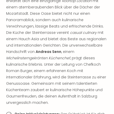
Sch
erwartet dich eine einzigartige
Rooftop Location
mit
und
einem atemberaubenden Blick über die Dächer der
das
Mozartstadt. Diese Oase bietet nicht nur einen
Biest
Panoramablick, sondern auch kulinarische
Wie
Verwöhnungen, lässige Beats und erfrischende Drinks.
Mari
Die Küche der Steinterrasse vereint
casual culinary
mit
Ther
einem Hauch Asia und bietet das Beste aus regionalen
Sta
Ente
und internationalen Gerichten. Die unverwechselbare
Das
Handschrift von
Andreas Senn
, einem
Pha
Michelinsterngekrönten Küchenchef
, prägt dieses
der
kulinarische Erlebnis. Unter der Leitung von Chefkoch
Ope
Roman Burger, einem erfahrenen Koch mit
Köln
internationaler Erfahrung, wird die Steinterrasse zu einer
Tan
Genussoase. Gemeinsam mit seinem talentierten
der
Vam
Küchenteam zaubert er kulinarische Höhepunkte und
alle
Gaumenfreuden, die deinen Aufenthalt in Salzburg
Ang
unvergesslich machen.
Sho
&