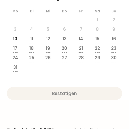
Ang
Wass
Mo
Di
Mi
Do
Fr
Sa
So
Trop
1
2
Isla
The
3
4
5
6
7
8
9
Erdi
10
11
12
13
14
15
16
Rula
---
---
---
---
---
---
Bad
17
18
19
20
21
22
23
---
---
---
---
---
---
---
Sch
24
25
26
27
28
29
30
aqu
---
---
---
---
---
---
---
The
31
---
Sins
alle
Ang
Zoo
Bestätigen
&
Safa
Erle
Zoo
Han