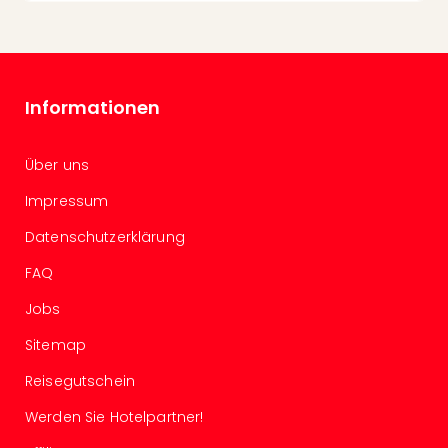
Fest
Stör
Fest
Mus
Fuld
Informationen
Are
di
Ver
Über uns
alle
Ang
Impressum
Musi
Datenschutzerklärung
Musi
Ham
FAQ
alle
Ang
Jobs
Kultu
Sitemap
&
Spor
Reisegutschein
Mus
Tec
Werden Sie Hotelpartner!
Sins