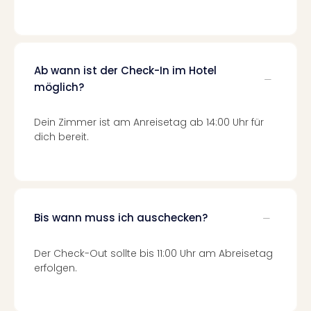
Qua
Com
Club
Pret
Wo
Ab wann ist der Check-In im Hotel
alle
möglich?
Ang
TV
Dein Zimmer ist am Anreisetag ab 14:00 Uhr für
Sho
dich bereit.
ZDF
Fern
in
Main
Stef
Bis wann muss ich auschecken?
Raa
Sho
alle
Der Check-Out sollte bis 11:00 Uhr am Abreisetag
Ang
erfolgen.
Fest
Dom