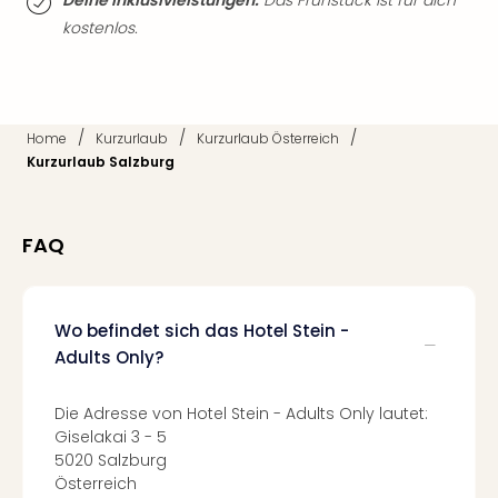
Deine Inklusivleistungen:
Das Frühstück ist für dich
Thea
kostenlos.
ABB
Voy
in
Lon
/
/
/
Harr
Home
Kurzurlaub
Kurzurlaub Österreich
Pott
Kurzurlaub Salzburg
Thea
Lon
GOP
FAQ
Vari
Thea
Frie
Wo befindet sich das Hotel Stein -
Pala
Adults Only?
Berli
Fest
Neu
Die Adresse von Hotel Stein - Adults Only lautet:
Fest
Giselakai 3 - 5
Bad
5020 Salzburg
Bad
Österreich