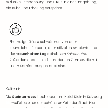
exklusive Entspannung und Luxus in einer Umgebung,
Rou
Das
die Ruhe und Erholung verspricht.
Musi
Köni
der
Löw
Die
Eisk
Ehemalige Gäste schwärmen von dem
Tarz
freundlichen Personal, dem stilvollen Ambiente und
MJ
der
traumhaften Lage
direkt
am Salzachufer
.
–
Außerdem loben sie die modernen Zimmer, die mit
Das
Mich
allem Komfort ausgestattet sind.
Jac
Musi
Der
Teuf
Kulinarik
träg
Die
Steinterrasse
hoch oben am Hotel Stein in Salzburg
Pra
ist zweifellos einer der schönsten Orte der Stadt. Hier
Die