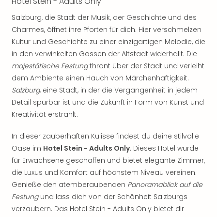
Hotel Stein - Adults Only
noc
Salzburg, die Stadt der Musik, der Geschichte und des
meh
Frei
Charmes, öffnet ihre Pforten für dich. Hier verschmelzen
Frei
Kultur und Geschichte zu einer einzigartigen Melodie, die
Eur
in den verwinkelten Gassen der Altstadt widerhallt. Die
Frei
majestätische Festung
thront über der Stadt und verleiht
Deu
dem Ambiente einen Hauch von Märchenhaftigkeit.
Frei
Salzburg
, eine Stadt, in der die Vergangenheit in jedem
Nied
Detail spürbar ist und die Zukunft in Form von Kunst und
Frei
Kreativität erstrahlt.
Öste
Frei
Fran
In dieser zauberhaften Kulisse findest du deine stilvolle
Musi
Oase im
Hotel Stein - Adults Only
. Dieses Hotel wurde
&
für Erwachsene geschaffen und bietet elegante Zimmer,
Sho
die Luxus und Komfort auf höchstem Niveau vereinen.
Musi
Genieße den atemberaubenden
Panoramablick auf die
Starl
Festung
und lass dich von der Schönheit Salzburgs
Expr
verzaubern. Das Hotel Stein - Adults Only bietet dir
Moul