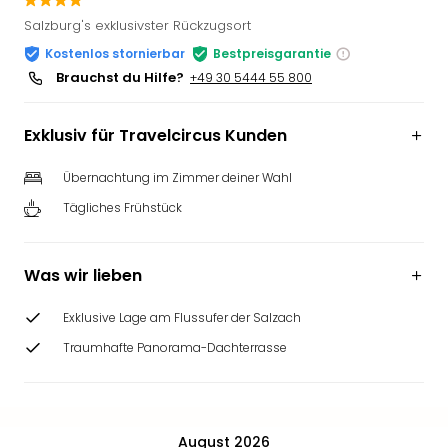
Slag
Salzburg's exklusivster Rückzugsort
Eftel
Kostenlos stornierbar
Bestpreisgarantie
LEG
Brauchst du Hilfe?
+49 30 5444 55 800
Deu
Parc
Astér
Exklusiv für Travelcircus Kunden
Rast
Lan
Übernachtung im Zimmer deiner Wahl
Baye
Tägliches Frühstück
Park
Plop
Deu
Was wir lieben
(eh
Holi
Exklusive Lage am Flussufer der Salzach
Park
Tivol
Traumhafte Panorama-Dachterrasse
Kop
Futu
Bela
alle
August 2026