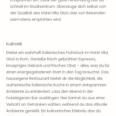
Entspannen ein. Dank der guten Anbindung bist du
Sch
und
schnell im Stadtzentrum. Überzeuge dich selbst von
das
der Qualität des Hotel Villa Glori, das von Reisenden
Biest
wärmstens empfohlen wird.
Wie
Mari
Ther
Sta
Kulinarik
Ente
Das
Erlebe ein wahrhaft italienisches Frühstück im Hotel Villa
Pha
Glori in Rom. Genieße frisch gebrühten Espresso,
der
knuspriges Gebäck und frisches Obst – alles, was du für
Ope
einen energiegeladenen Start in den Tag brauchst. Das
Köln
hauseigene Restaurant bietet dir die Möglichkeit, die
Tan
authentische italienische Küche in einem entspannten
der
Vam
Ambiente zu entdecken. Lass den Abend in der
alle
hoteleigenen Bar ausklingen. Hier kannst du aus einer
Ang
Vielzahl an Getränken wählen, während du das stilvolle
Sho
Ambiente genießt. Ein kulinarisches Erlebnis, das du
&