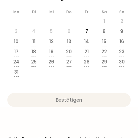
Ang
Wass
Mo
Di
Mi
Do
Fr
Sa
So
Trop
1
2
Isla
The
3
4
5
6
7
8
9
---
---
Erdi
10
11
12
13
14
15
16
Rula
---
---
---
---
---
---
---
Bad
17
18
19
20
21
22
23
---
---
---
---
---
---
---
Sch
24
25
26
27
28
29
30
aqu
---
---
---
---
---
---
---
The
31
---
Sins
alle
Ang
Zoo
Bestätigen
&
Safa
Erle
Zoo
Han