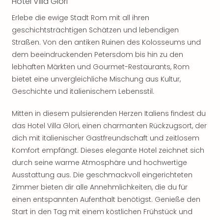
Hotel Villa Glori
noc
Erlebe die ewige Stadt Rom mit all ihren
meh
Frei
geschichtsträchtigen Schätzen und lebendigen
Frei
Straßen. Von den antiken Ruinen des Kolosseums und
Eur
dem beeindruckenden Petersdom bis hin zu den
Frei
lebhaften Märkten und Gourmet-Restaurants, Rom
Deu
bietet eine unvergleichliche Mischung aus Kultur,
Frei
Geschichte und italienischem Lebensstil.
Nied
Frei
Mitten in diesem pulsierenden Herzen Italiens findest du
Öste
das Hotel Villa Glori, einen charmanten Rückzugsort, der
Frei
Fran
dich mit italienischer Gastfreundschaft und zeitlosem
Musi
Komfort empfängt. Dieses elegante Hotel zeichnet sich
&
durch seine warme Atmosphäre und hochwertige
Sho
Ausstattung aus. Die geschmackvoll eingerichteten
Musi
Zimmer bieten dir alle Annehmlichkeiten, die du für
Starl
einen entspannten Aufenthalt benötigst. Genieße den
Expr
Start in den Tag mit einem köstlichen Frühstück und
Moul