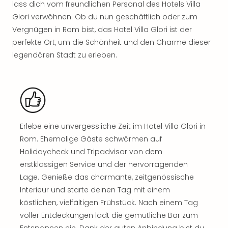
lass dich vom freundlichen Personal des Hotels Villa
Rou
Das
Glori verwöhnen. Ob du nun geschäftlich oder zum
Musi
Vergnügen in Rom bist, das Hotel Villa Glori ist der
Köni
perfekte Ort, um die Schönheit und den Charme dieser
der
legendären Stadt zu erleben.
Löw
Die
Eisk
Tarz
MJ
–
Erlebe eine unvergessliche Zeit im Hotel Villa Glori in
Das
Mich
Rom. Ehemalige Gäste schwärmen auf
Jac
Holidaycheck und Tripadvisor von dem
Musi
erstklassigen Service und der hervorragenden
Der
Lage. Genieße das charmante, zeitgenössische
Teuf
Interieur und starte deinen Tag mit einem
träg
köstlichen, vielfältigen Frühstück. Nach einem Tag
Pra
voller Entdeckungen lädt die gemütliche Bar zum
Die