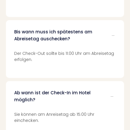
Qua
Com
Club
Pret
Wo
Bis wann muss ich spätestens am
alle
Abreisetag auschecken?
Ang
TV
Sho
Der Check-Out sollte bis 11:00 Uhr am Abreisetag
ZDF
erfolgen.
Fern
in
Main
Stef
Raa
Ab wann ist der Check-In im Hotel
Sho
möglich?
alle
Ang
Sie können am Anreisetag ab 15:00 Uhr
Fest
einchecken.
Dom