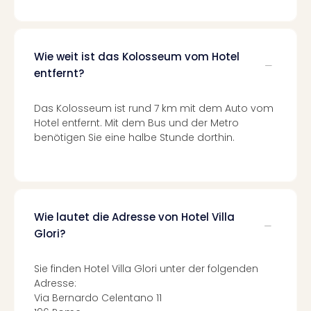
Fest
Stör
Fest
Mus
Wie weit ist das Kolosseum vom Hotel
Fuld
entfernt?
Are
di
Ver
Das Kolosseum ist rund 7 km mit dem Auto vom
alle
Hotel entfernt. Mit dem Bus und der Metro
Ang
benötigen Sie eine halbe Stunde dorthin.
Musi
Musi
Ham
alle
Ang
Wie lautet die Adresse von Hotel Villa
Kultu
Glori?
&
Spor
Sie finden Hotel Villa Glori unter der folgenden
Mus
Adresse:
Tec
Via Bernardo Celentano 11
Sins