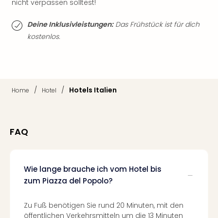
nicht verpassen solltest!
Thea
ABB
Deine Inklusivleistungen:
Das Frühstück ist für dich
Voy
kostenlos.
in
Lon
Harr
Pott
Thea
/
/
Hotels Italien
Home
Hotel
Lon
GOP
Vari
Thea
FAQ
Frie
Pala
Berli
Fest
Wie lange brauche ich vom Hotel bis
Neu
zum Piazza del Popolo?
Fest
Bad
Zu Fuß benötigen Sie rund 20 Minuten, mit den
Bad
öffentlichen Verkehrsmitteln um die 13 Minuten