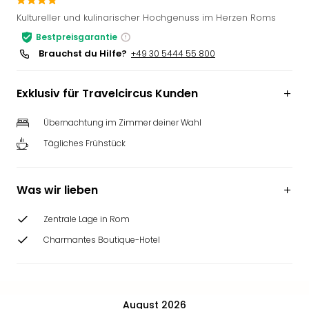
Slag
Kultureller und kulinarischer Hochgenuss im Herzen Roms
Eftel
Bestpreisgarantie
LEG
Brauchst du Hilfe?
+49 30 5444 55 800
Deu
Parc
Astér
Exklusiv für Travelcircus Kunden
Rast
Lan
Übernachtung im Zimmer deiner Wahl
Baye
Tägliches Frühstück
Park
Plop
Deu
Was wir lieben
(eh
Holi
Zentrale Lage in Rom
Park
Tivol
Charmantes Boutique-Hotel
Kop
Futu
Bela
alle
August 2026