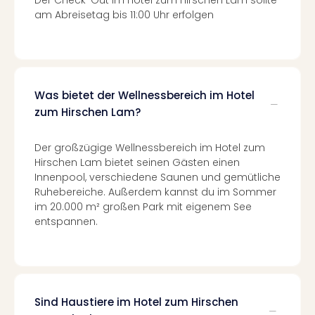
Der Check-Out im Hotel zum Hirschen Lam sollte
Of
am Abreisetag bis 11:00 Uhr erfolgen
Thro
Stud
Tour
Swar
Krist
Was bietet der Wellnessbereich im Hotel
Mini
Wun
zum Hirschen Lam?
Ham
War
Der großzügige Wellnessbereich im Hotel zum
Bros.
Hirschen Lam bietet seinen Gästen einen
Stud
Innenpool, verschiedene Saunen und gemütliche
Tour
Ruhebereiche. Außerdem kannst du im Sommer
Lon
im 20.000 m² großen Park mit eigenem See
–
entspannen.
The
Mak
of
Harr
Pott
Sind Haustiere im Hotel zum Hirschen
An