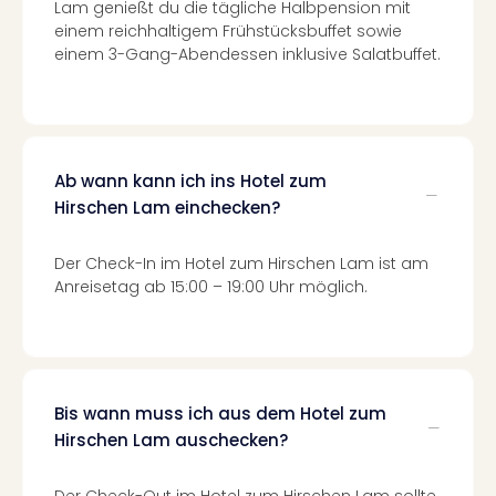
Lam genießt du die tägliche Halbpension mit
Mer
einem reichhaltigem Frühstücksbuffet sowie
Ben
einem 3-Gang-Abendessen inklusive Salatbuffet.
Mus
Stut
Pors
Mus
Auto
Ab wann kann ich ins Hotel zum
Wolf
Hirschen Lam einchecken?
BM
Mus
in
Der Check-In im Hotel zum Hirschen Lam ist am
Mün
Anreisetag ab 15:00 – 19:00 Uhr möglich.
Barb
Mus
Tec
Spey
alle
Bis wann muss ich aus dem Hotel zum
Ang
Hirschen Lam auschecken?
Auss
Ga