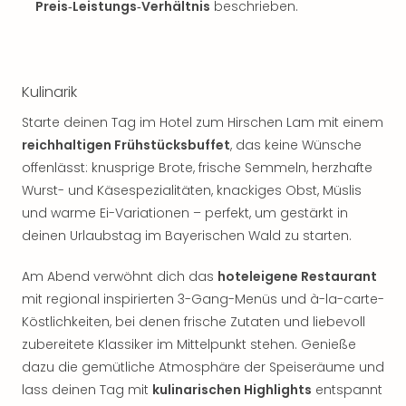
Sch
Preis‑Leistungs‑Verhältnis
beschrieben.
und
das
Biest
Wie
Kulinarik
Mari
Ther
Starte deinen Tag im Hotel zum Hirschen Lam mit einem
Sta
reichhaltigen Frühstücksbuffet
, das keine Wünsche
Ente
offenlässt: knusprige Brote, frische Semmeln, herzhafte
Das
Wurst- und Käsespezialitäten, knackiges Obst, Müslis
Pha
und warme Ei-Variationen – perfekt, um gestärkt in
der
deinen Urlaubstag im Bayerischen Wald zu starten.
Ope
Köln
Am Abend verwöhnt dich das
hoteleigene Restaurant
Tan
mit regional inspirierten 3-Gang-Menüs und à-la-carte-
der
Vam
Köstlichkeiten, bei denen frische Zutaten und liebevoll
alle
zubereitete Klassiker im Mittelpunkt stehen. Genieße
Ang
dazu die gemütliche Atmosphäre der Speiseräume und
Sho
lass deinen Tag mit
kulinarischen Highlights
entspannt
&