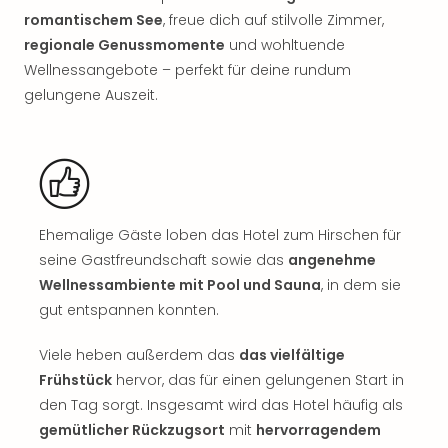
Rou
romantischem See
, freue dich auf stilvolle Zimmer,
Das
regionale Genussmomente
und wohltuende
Musi
Wellnessangebote – perfekt für deine rundum
Köni
gelungene Auszeit.
der
Löw
Die
Eisk
Tarz
MJ
–
Ehemalige Gäste loben das Hotel zum Hirschen für
Das
seine Gastfreundschaft sowie das
angenehme
Mich
Wellnessambiente mit Pool und Sauna
, in dem sie
Jac
gut entspannen konnten.
Musi
Der
Viele heben außerdem das
das vielfältige
Teuf
Frühstück
hervor, das für einen gelungenen Start in
träg
Pra
den Tag sorgt. Insgesamt wird das Hotel häufig als
Die
gemütlicher Rückzugsort
mit
hervorragendem