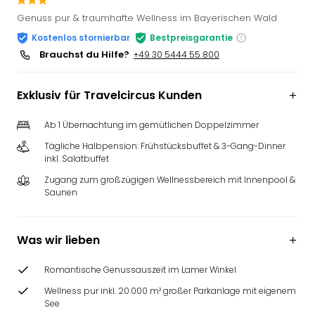
Slag
Genuss pur & traumhafte Wellness im Bayerischen Wald
Eftel
Kostenlos stornierbar
Bestpreisgarantie
LEG
Brauchst du Hilfe?
+49 30 5444 55 800
Deu
Parc
Astér
Exklusiv für Travelcircus Kunden
Rast
Lan
Ab 1 Übernachtung im gemütlichen Doppelzimmer
Baye
Tägliche Halbpension: Frühstücksbuffet & 3-Gang-Dinner
Park
inkl. Salatbuffet
Plop
Zugang zum großzügigen Wellnessbereich mit Innenpool &
Deu
Saunen
(eh
Holi
Park
Was wir lieben
Tivol
Kop
Romantische Genussauszeit im Lamer Winkel
Futu
Bela
Wellness pur inkl. 20.000 m² großer Parkanlage mit eigenem
See
alle