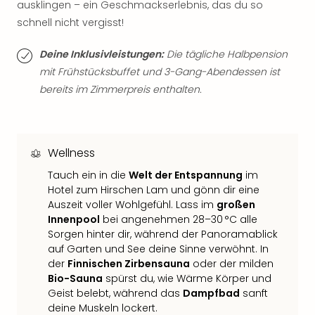
ausklingen – ein Geschmackserlebnis, das du so
Thea
schnell nicht vergisst!
ABB
Voy
Deine Inklusivleistungen:
Die tägliche Halbpension
in
mit Frühstücksbuffet und 3-Gang-Abendessen ist
Lon
Harr
bereits im Zimmerpreis enthalten.
Pott
Thea
Lon
GOP
Wellness
Vari
Tauch ein in die
Welt der Entspannung
im
Thea
Hotel zum Hirschen Lam und gönn dir eine
Frie
Auszeit voller Wohlgefühl. Lass im
großen
Pala
Innenpool
bei angenehmen 28–30 °C alle
Berli
Sorgen hinter dir, während der Panoramablick
Fest
auf Garten und See deine Sinne verwöhnt. In
Neu
der
Finnischen Zirbensauna
oder der milden
Fest
Bio-Sauna
spürst du, wie Wärme Körper und
Bad
Geist belebt, während das
Dampfbad
sanft
Bad
deine Muskeln lockert.