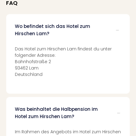
Fest
FAQ
Stör
Fest
Mus
Wo befindet sich das Hotel zum
Fuld
Are
Hirschen Lam?
di
Ver
Das Hotel zum Hirschen Lam findest du unter
alle
folgender Adresse:
Ang
Bahnhofstraße 2
Musi
93462 Lam
Musi
Deutschland
Ham
alle
Ang
Kultu
&
Was beinhaltet die Halbpension im
Spor
Hotel zum Hirschen Lam?
Mus
Tec
Im Rahmen des Angebots im Hotel zum Hirschen
Sins