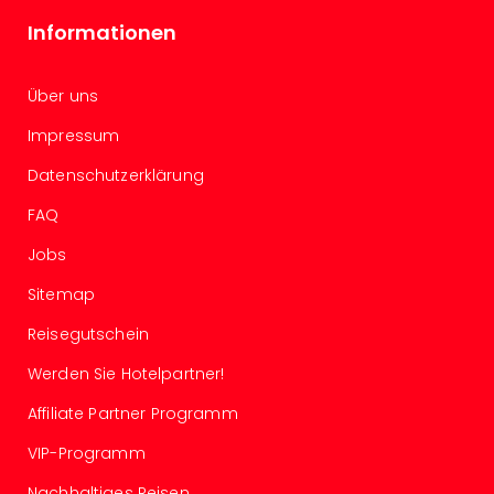
Ang
Informationen
Spor
Skiu
in
Über uns
Deu
Skiu
Impressum
in
Datenschutzerklärung
Öste
Form
FAQ
1
Reis
Jobs
Konz
Sitemap
Konz
Pitbu
Reisegutschein
Karo
Werden Sie Hotelpartner!
G
Back
Affiliate Partner Programm
Boy
Disn
VIP-Programm
in
Nachhaltiges Reisen