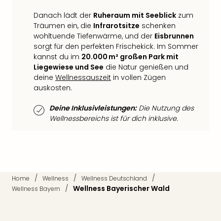
Qua
Com
Danach lädt der
Ruheraum mit Seeblick
zum
Club
Träumen ein, die
Infrarotsitze
schenken
Pret
wohltuende Tiefenwärme, und der
Eisbrunnen
sorgt für den perfekten Frischekick. Im Sommer
Wo
kannst du im
20.000 m² großen Park mit
alle
Liegewiese und See
die Natur genießen und
Ang
deine
Wellnessauszeit
in vollen Zügen
TV
auskosten.
Sho
ZDF
Deine Inklusivleistungen:
Die Nutzung des
Fern
Wellnessbereichs ist für dich inklusive.
in
Main
Stef
Raa
Sho
alle
/
/
/
Home
Wellness
Wellness Deutschland
Ang
/
Wellness Bayerischer Wald
Wellness Bayern
Fest
Dom