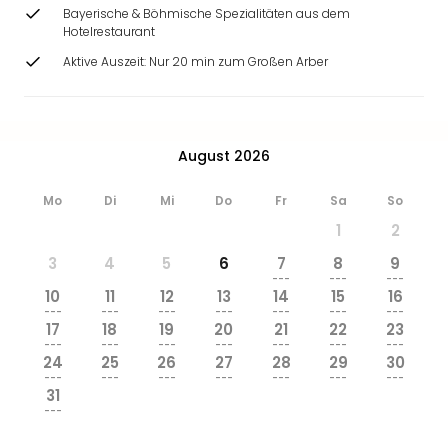
Ang
Bayerische & Böhmische Spezialitäten aus dem
Wass
Hotelrestaurant
Trop
Aktive Auszeit: Nur 20 min zum Großen Arber
Isla
The
Erdi
Rula
August 2026
Bad
Sch
Mo
Di
Mi
Do
Fr
Sa
So
aqu
1
2
The
Sins
3
4
5
6
7
8
9
alle
---
---
---
10
11
12
13
14
15
16
Ang
---
---
---
---
---
---
---
Zoo
17
18
19
20
21
22
23
&
---
---
---
---
---
---
---
24
25
26
27
28
29
30
Safa
---
---
---
---
---
---
---
Erle
31
Zoo
---
Han