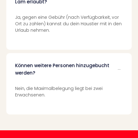
Lam erlaubt?
Even
at
Ja, gegen eine Gebühr (nach Verfügbarkeit, vor
War
Ort zu zahlen) kannst du dein Haustier mit in den
Bros.
Urlaub nehmen.
Stud
Tour
Lon
–
The
Können weitere Personen hinzugebucht
Mak
werden?
of
Harr
Pott
Nein, die Maximalbelegung liegt bei zwei
Form
Erwachsenen.
1
Die
Auss
Imme
Auss
alle