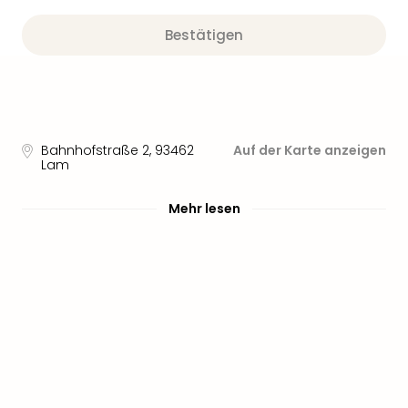
Sere
Park
Bestätigen
Allw
Müns
Zoo
Leip
Safa
Beek
Bahnhofstraße 2
,
93462
Auf der Karte anzeigen
Ber
Lam
ZOO
Erle
Mehr lesen
Gels
Welt
Wal
Nau
Aqu
Zool
Gar
Berli
alle
Ang