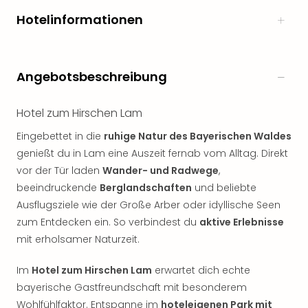
noc
Hotelinformationen
meh
Frei
Frei
Eur
Angebotsbeschreibung
Frei
Deu
Hotel zum Hirschen Lam
Frei
Nied
Eingebettet in die
ruhige Natur des Bayerischen Waldes
Frei
genießt du in Lam eine Auszeit fernab vom Alltag. Direkt
Öste
vor der Tür laden
Wander- und Radwege
,
Frei
beeindruckende
Berglandschaften
und beliebte
Fran
Ausflugsziele wie der Große Arber oder idyllische Seen
Musi
zum Entdecken ein. So verbindest du
aktive Erlebnisse
&
Sho
mit erholsamer Naturzeit.
Musi
Starl
Im
Hotel zum Hirschen Lam
erwartet dich echte
Expr
bayerische Gastfreundschaft mit besonderem
Moul
Wohlfühlfaktor. Entspanne im
hoteleigenen Park mit