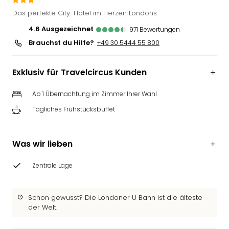
Slag
Das perfekte City-Hotel im Herzen Londons
Eftel
4.6
ausgezeichnet
971
Bewertungen
LEG
Brauchst du Hilfe?
Deu
+49 30 5444 55 800
Parc
Astér
Exklusiv für Travelcircus Kunden
Rast
Lan
Ab 1 Übernachtung im Zimmer Ihrer Wahl
Baye
Tägliches Frühstücksbuffet
Park
Plop
Deu
Was wir lieben
(eh
Holi
Zentrale Lage
Park
Tivol
Kop
Schon gewusst? Die Londoner U Bahn ist die älteste
Futu
der Welt.
Bela
alle