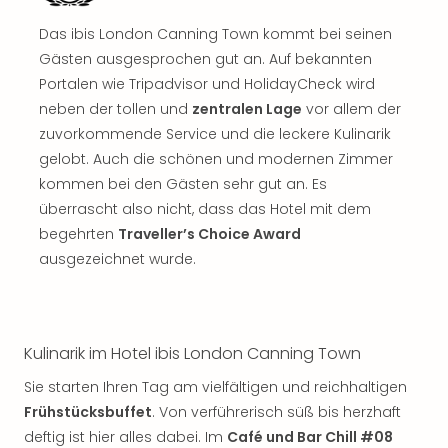
Sch
und
Das ibis London Canning Town kommt bei seinen
das
Gästen ausgesprochen gut an. Auf bekannten
Biest
Portalen wie Tripadvisor und HolidayCheck wird
Wie
neben der tollen und
zentralen Lage
vor allem der
Mari
Ther
zuvorkommende Service und die leckere Kulinarik
Sta
gelobt. Auch die schönen und modernen Zimmer
Ente
kommen bei den Gästen sehr gut an. Es
Das
überrascht also nicht, dass das Hotel mit dem
Pha
begehrten
Traveller’s Choice Award
der
ausgezeichnet wurde.
Ope
Köln
Tan
der
Kulinarik im Hotel ibis London Canning Town
Vam
alle
Sie starten Ihren Tag am vielfältigen und reichhaltigen
Ang
Frühstücksbuffet
. Von verführerisch süß bis herzhaft
Sho
deftig ist hier alles dabei. Im
Café und Bar Chill #08
&