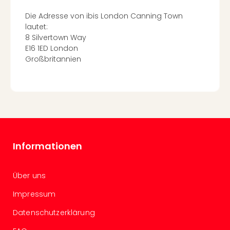
Of
Thro
Die Adresse von ibis London Canning Town
Stud
lautet:
Tour
8 Silvertown Way
Swar
E16 1ED London
Krist
Großbritannien
Mini
Wun
Ham
War
Bros.
Stud
Tour
Informationen
Lon
–
The
Über uns
Mak
Impressum
of
Harr
Datenschutzerklärung
Pott
An