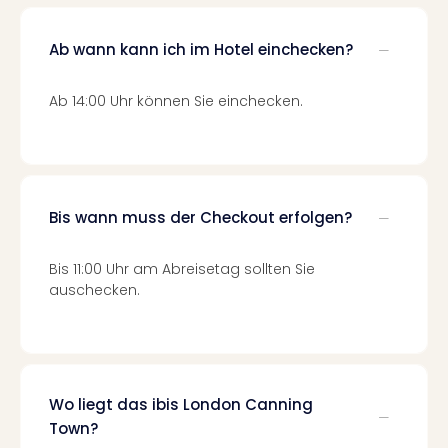
Mer
Ben
Ab wann kann ich im Hotel einchecken?
Mus
Stut
Pors
Ab 14:00 Uhr können Sie einchecken.
Mus
Auto
Wolf
BM
Mus
Bis wann muss der Checkout erfolgen?
in
Mün
Bis 11:00 Uhr am Abreisetag sollten Sie
Barb
auschecken.
Mus
Tec
Spey
alle
Ang
Wo liegt das ibis London Canning
Auss
Town?
Ga