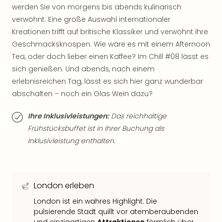
werden Sie von morgens bis abends kulinarisch
Thea
ABB
verwöhnt. Eine große Auswahl internationaler
Voy
Kreationen trifft auf britische Klassiker und verwöhnt Ihre
in
Geschmacksknospen. Wie wäre es mit einem Afternoon
Lon
Tea, oder doch lieber einen Kaffee? Im Chill #08 lässt es
Harr
sich genießen. Und abends, nach einem
Pott
erlebnisreichen Tag, lässt es sich hier ganz wunderbar
Thea
abschalten – noch ein Glas Wein dazu?
Lon
GOP
Ihre Inklusivleistungen:
Das reichhaltige
Vari
Thea
Frühstücksbuffet ist in Ihrer Buchung als
Frie
Inklusivleistung enthalten.
Pala
Berli
Fest
Neu
London erleben
Fest
London ist ein wahres Highlight. Die
Bad
pulsierende Stadt quillt vor atemberaubenden
Bad