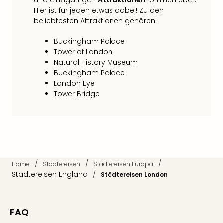
und einzigartigen
Attraktionen
förmlich über.
Qua
Hier ist für jeden etwas dabei! Zu den
Com
beliebtesten Attraktionen gehören:
Club
Pret
Buckingham Palace
Wo
Tower of London
alle
Natural History Museum
Ang
Buckingham Palace
TV
London Eye
Sho
Tower Bridge
ZDF
Fern
in
Main
Stef
Raa
/
/
/
Home
Städtereisen
Städtereisen Europa
Sho
Städtereisen England
/
Städtereisen London
alle
Ang
Fest
FAQ
Dom