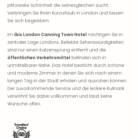
Rou
pittoreske Schönheit die seinesgleichen sucht.
Das
Verbringen Sie Ihren Kurzurlaub in London und lassen
Musi
Sie sich begeistern.
Köni
der
Im
ibis London Canning Town Hotel
nächtigen Sie in
Löw
zentraler Lage Londons. Beliebte Sehenswürdigkeiten
Die
sind nur einen Katzensprung entfernt und die
Eisk
Tarz
öffentlichen Verkehrsmittel
befinden sich in
MJ
unmittelbarer Nähe. Das Hotel besticht durch schöne
–
und moderne Zimmer in denen Sie sich nach einem
Das
langen Tag in der Stadt erholen und ausruhen können.
Mich
Der zuvorkommende Service und die leckere Kulinarik
Jac
verwöhnt Sie dabei vollkommen und lässt keine
Musi
Wünsche offen.
Der
Teuf
träg
Pra
Die