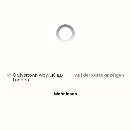
Sere
Park
Allw
Müns
Zoo
Leip
Safa
Beek
Ber
ZOO
Erle
Gels
8 Silvertown Way
,
E16 1ED
Auf der Karte anzeigen
Welt
London
Wal
Nau
Mehr lesen
Aqu
Zool
Gar
Berli
alle
Ang