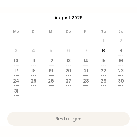
Ang
Wass
Trop
August 2026
Isla
The
Mo
Di
Mi
Do
Fr
Sa
So
Erdi
1
2
Rula
Bad
3
4
5
6
7
8
9
---
Sch
10
11
12
13
14
15
16
aqu
---
---
---
---
---
---
---
The
17
18
19
20
21
22
23
---
---
---
---
---
---
---
Sins
24
25
26
27
28
29
30
alle
---
---
---
---
---
---
---
Ang
31
---
Zoo
&
Safa
Erle
Bestätigen
Zoo
Han