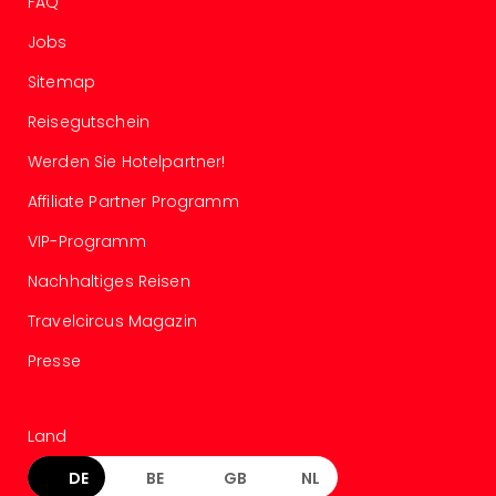
FAQ
Even
Jobs
at
War
Sitemap
Bros.
Stud
Reisegutschein
Tour
Werden Sie Hotelpartner!
Lon
–
Affiliate Partner Programm
The
Mak
VIP-Programm
of
Nachhaltiges Reisen
Harr
Pott
Travelcircus Magazin
Form
Presse
1
Die
Auss
Imme
Land
Auss
DE
BE
GB
NL
alle