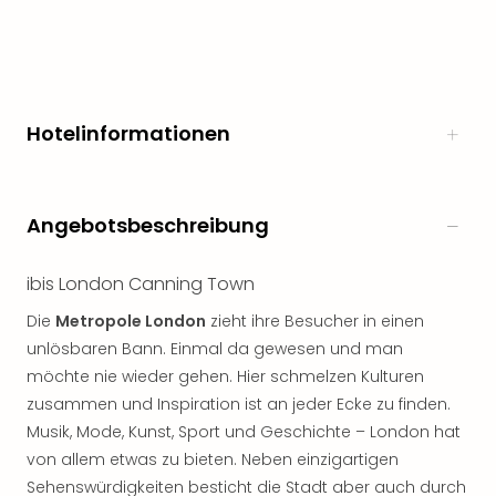
noc
meh
Frei
Frei
Eur
Hotelinformationen
Frei
Deu
Frei
Nied
Angebotsbeschreibung
Frei
Öste
ibis London Canning Town
Frei
Fran
Die
Metropole London
zieht ihre Besucher in einen
Musi
unlösbaren Bann. Einmal da gewesen und man
&
möchte nie wieder gehen. Hier schmelzen Kulturen
Sho
zusammen und Inspiration ist an jeder Ecke zu finden.
Musi
Musik, Mode, Kunst, Sport und Geschichte – London hat
Starl
Expr
von allem etwas zu bieten. Neben einzigartigen
Moul
Sehenswürdigkeiten besticht die Stadt aber auch durch