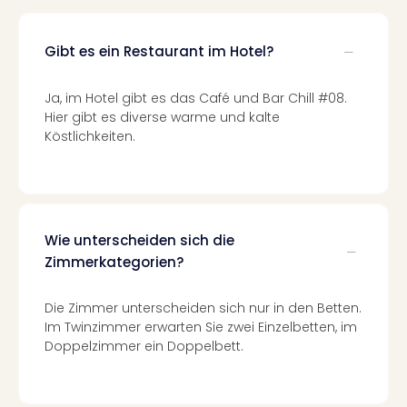
Fest
Stör
Fest
Gibt es ein Restaurant im Hotel?
Mus
Fuld
Ja, im Hotel gibt es das Café und Bar Chill #08.
Are
Hier gibt es diverse warme und kalte
di
Köstlichkeiten.
Ver
alle
Ang
Musi
Musi
Ham
Wie unterscheiden sich die
alle
Zimmerkategorien?
Ang
Kultu
Die Zimmer unterscheiden sich nur in den Betten.
&
Im Twinzimmer erwarten Sie zwei Einzelbetten, im
Spor
Doppelzimmer ein Doppelbett.
Mus
Tec
Sins