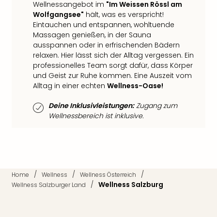
Qua
Wellnessangebot im
"Im Weissen Rössl am
Com
Wolfgangsee"
hält, was es verspricht!
Eintauchen und entspannen, wohltuende
Club
Massagen genießen, in der Sauna
Pret
ausspannen oder in erfrischenden Bädern
Wo
relaxen. Hier lässt sich der Alltag vergessen. Ein
alle
professionelles Team sorgt dafür, dass Körper
Ang
und Geist zur Ruhe kommen. Eine Auszeit vom
TV
Alltag in einer echten
Wellness-Oase!
Sho
ZDF
Deine Inklusivleistungen:
Zugang zum
Fern
Wellnessbereich ist inklusive.
in
Main
Stef
Raa
Sho
alle
/
/
/
Home
Wellness
Wellness Österreich
/
Wellness Salzburg
Ang
Wellness Salzburger Land
Fest
Dom