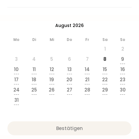
Ang
Wass
Trop
Isla
August 2026
The
Erdi
Mo
Di
Mi
Do
Fr
Sa
So
Rula
1
2
Bad
Sch
3
4
5
6
7
8
9
---
aqu
10
11
12
13
14
15
16
The
---
---
---
---
---
---
---
Sins
17
18
19
20
21
22
23
---
---
---
---
---
---
---
alle
24
25
26
27
28
29
30
Ang
---
---
---
---
---
---
---
Zoo
31
---
&
Safa
Erle
Zoo
Bestätigen
Han