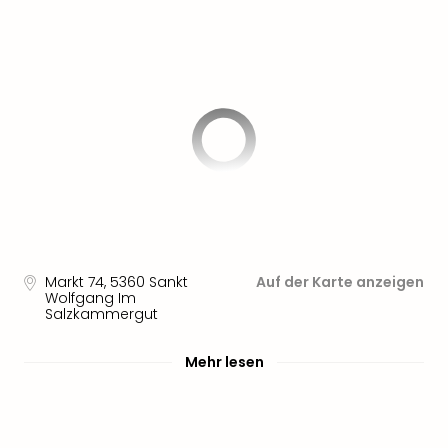
Sere
Park
Allw
Müns
Zoo
Leip
Safa
Beek
Ber
ZOO
Erle
Gels
Welt
Markt 74
,
5360
Sankt
Auf der Karte anzeigen
Wal
Wolfgang Im
Nau
Salzkammergut
Aqu
Zool
Mehr lesen
Gar
Berli
alle
Ang