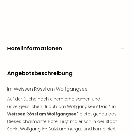
noc
meh
Frei
Frei
Eur
Frei
Deu
Hotelinformationen
Frei
Nied
Frei
Öste
Angebotsbeschreibung
Frei
Fran
Im Weissen Rössl am Wolfgangsee
Musi
&
Auf der Suche nach einem erholsamen und
Sho
unvergesslichen Urlaub am Wolfgangsee? Das
"Im
Musi
Weissen Rössl am Wolfgangsee"
bietet genau das!
Starl
Dieses charmante Hotel liegt malerisch in der Stadt
Expr
Sankt Wolfgang im Salzkammergut und kombiniert
Moul