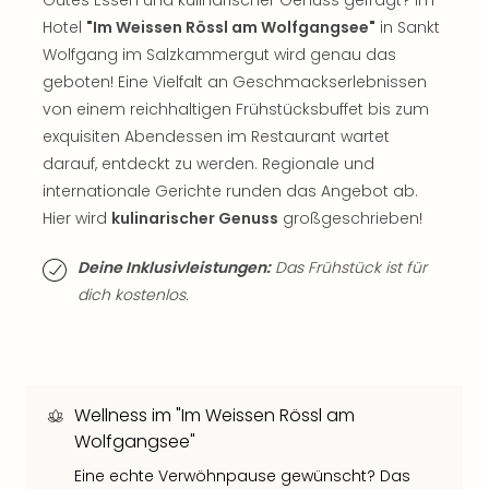
Thea
Hotel
"Im Weissen Rössl am Wolfgangsee"
in Sankt
ABB
Wolfgang im Salzkammergut wird genau das
Voy
geboten! Eine Vielfalt an Geschmackserlebnissen
in
von einem reichhaltigen Frühstücksbuffet bis zum
Lon
exquisiten Abendessen im Restaurant wartet
Harr
Pott
darauf, entdeckt zu werden. Regionale und
Thea
internationale Gerichte runden das Angebot ab.
Lon
Hier wird
kulinarischer Genuss
großgeschrieben!
GOP
Vari
Deine Inklusivleistungen:
Das Frühstück ist für
Thea
dich kostenlos.
Frie
Pala
Berli
Fest
Neu
Wellness im "Im Weissen Rössl am
Fest
Wolfgangsee"
Bad
Bad
Eine echte Verwöhnpause gewünscht? Das