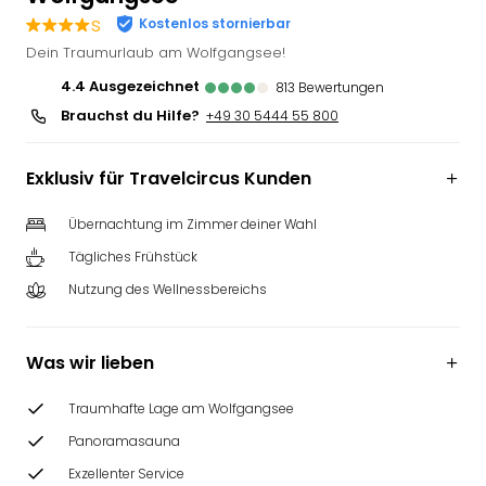
Slag
s
Kostenlos stornierbar
Eftel
Dein Traumurlaub am Wolfgangsee!
LEG
4.4
ausgezeichnet
813
Bewertungen
Deu
Brauchst du Hilfe?
Parc
+49 30 5444 55 800
Astér
Rast
Exklusiv für Travelcircus Kunden
Lan
Baye
Übernachtung im Zimmer deiner Wahl
Park
Tägliches Frühstück
Plop
Deu
Nutzung des Wellnessbereichs
(eh
Holi
Park
Was wir lieben
Tivol
Kop
Traumhafte Lage am Wolfgangsee
Futu
Panoramasauna
Bela
alle
Exzellenter Service