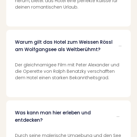
herum, bietet das Hotel eine perfekte Kulisse für
Of
deinen romantischen Urlaub.
Thro
Stud
Tour
Swar
Krist
Warum gilt das Hotel zum Weissen Rössl
Mini
Wun
am Wolfgangsee als Weltberühmt?
Ham
War
Der gleichnamigee Film mit Peter Alexander und
Bros.
die Operette von Ralph Benatzky verschafften
Stud
dem Hotel einen starken Bekanntheitsgrad.
Tour
Lon
–
The
Mak
Was kann man hier erleben und
of
entdecken?
Harr
Pott
Durch seine malerische Umgebung und den See
An