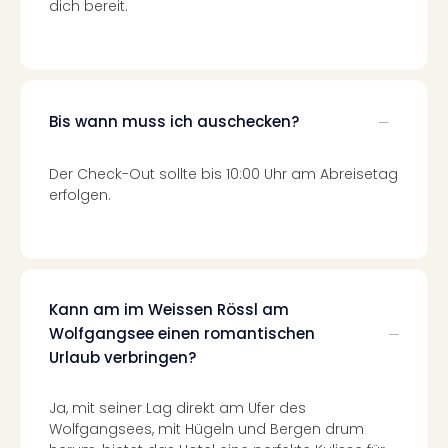
dich bereit.
Mer
Ben
Mus
Stut
Pors
Bis wann muss ich auschecken?
Mus
Auto
Wolf
Der Check-Out sollte bis 10:00 Uhr am Abreisetag
BM
erfolgen.
Mus
in
Mün
Barb
Mus
Kann am im Weissen Rössl am
Tec
Wolfgangsee einen romantischen
Spey
Urlaub verbringen?
alle
Ang
Ja, mit seiner Lag direkt am Ufer des
Auss
Wolfgangsees, mit Hügeln und Bergen drum
Ga