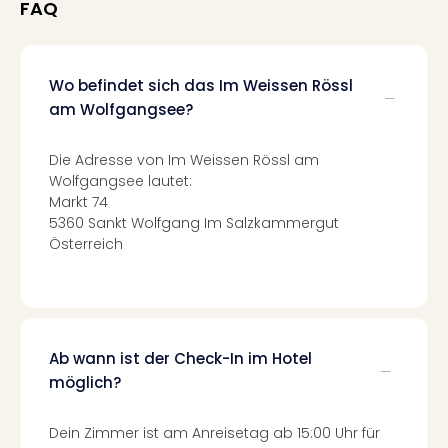
Fest
FAQ
Stör
Fest
Mus
Wo befindet sich das Im Weissen Rössl
Fuld
am Wolfgangsee?
Are
di
Ver
Die Adresse von Im Weissen Rössl am
alle
Wolfgangsee lautet:
Ang
Markt 74
Musi
5360 Sankt Wolfgang Im Salzkammergut
Musi
Österreich
Ham
alle
Ang
Kultu
&
Ab wann ist der Check-In im Hotel
Spor
möglich?
Mus
Tec
Dein Zimmer ist am Anreisetag ab 15:00 Uhr für
Sins