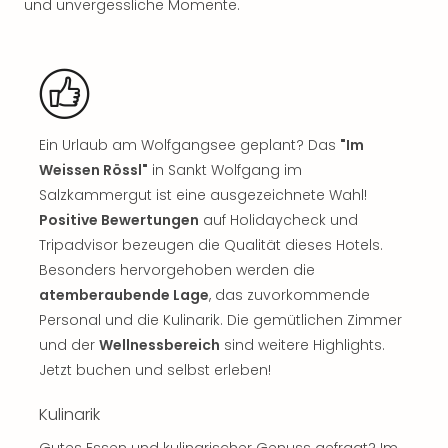
Sch
und unvergessliche Momente.
und
das
Biest
Wie
Mari
Ther
Ein Urlaub am Wolfgangsee geplant? Das
"Im
Sta
Weissen Rössl"
in Sankt Wolfgang im
Ente
Salzkammergut ist eine ausgezeichnete Wahl!
Das
Positive Bewertungen
auf Holidaycheck und
Pha
der
Tripadvisor bezeugen die Qualität dieses Hotels.
Ope
Besonders hervorgehoben werden die
Köln
atemberaubende Lage
, das zuvorkommende
Tan
Personal und die Kulinarik. Die gemütlichen Zimmer
der
und der
Wellnessbereich
sind weitere Highlights.
Vam
Jetzt buchen und selbst erleben!
alle
Ang
Kulinarik
Sho
&
Gutes Essen und kulinarischer Genuss gefragt? Im