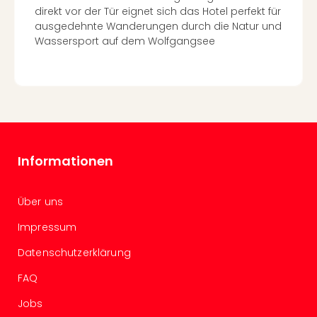
direkt vor der Tür eignet sich das Hotel perfekt für
Even
ausgedehnte Wanderungen durch die Natur und
at
Wassersport auf dem Wolfgangsee
War
Bros.
Stud
Tour
Lon
–
The
Mak
Informationen
of
Harr
Pott
Über uns
Form
Impressum
1
Die
Datenschutzerklärung
Auss
FAQ
Imme
Auss
Jobs
alle