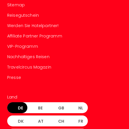
Ang
Sitemap
Spor
Reisegutschein
Skiu
in
Werden Sie Hotelpartner!
Deu
Skiu
Affiliate Partner Programm
in
VIP-Programm
Öste
Form
Nachhaltiges Reisen
1
Reis
Travelcircus Magazin
Konz
Presse
Konz
Pitbu
Karo
Land
G
Back
DE
BE
GB
NL
Boy
Disn
DK
AT
CH
FR
in