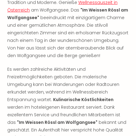
Tradition und Moderne. Genieße
Wellnessauszeit in
Rou
Das
Österreich
am Wolfgangsee. Das
"Im Weissen Rössl am
Musi
Wolfgangsee"
beeindruckt mit einzigartigem Charme
Köni
und einer gemütlichen Atmosphäre. Die stilvoll
der
eingerichteten Zimmer sind ein erholsamer Rückzugsort
Löw
nach einem Tag in der wunderschönen Umgebung.
Die
Von hier aus lässt sich der atemberaubende Blick auf
Eisk
den Wolfgangsee und die Berge genießen!
Tarz
MJ
Es werden zahlreiche Aktivitäten und
–
Das
Freizeitmöglichkeiten geboten. Die malerische
Mich
Umgebung kann bei Wanderungen oder Radtouren
Jac
erkundet werden, während im Wellnessbereich
Musi
Entspannung wartet.
Kulinarische Köstlichkeiten
Der
werden im hoteleigenen Restaurant serviert. Dank
Teuf
exzellentem Service und freundlichen Mitarbeitern ist
träg
das
"Im Weissen Rössl am Wolfgangsee"
bekannt und
Pra
Die
geschätzt. Ein Aufenthalt hier verspricht hohe Qualität