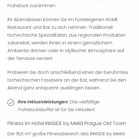
Thea
Frühstück zusammen.
ABB
Voy
Ihr Abendessen können Sie im hoteleigenen HOME
in
Restaurant und Bar zu sich nehmen. Traditionell
Lon
tschechische Spezialitäten, aus regionalen Produkten
Harr
zubereitet, werden Ihnen in einem gemütlichem
Pott
Ambiente drinnen oder in idyllischer Atmosphäre auf
Thea
der Terrasse serviert.
Lon
GOP
Probieren Sie doch anschließend eines der berühmtes
Vari
Thea
tschechischen Fassbiere an der Bar, während Sie den
Frie
Abend ganz entspannt ausklingen lassen.
Pala
Berli
Ihre Inklusivleistungen:
Das vielfältige
Fest
Frühstücksbuffet ist für Sie inkludiert.
Neu
Fest
Fitness im Hotel INNSiDE by Meliá Prague Old Town
Bad
Der 15,5 m² große Fitnessbereich des INNSiDE by Meliá
Bad