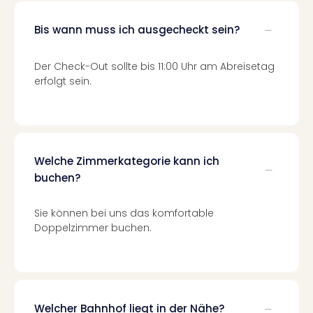
Mer
Ben
Bis wann muss ich ausgecheckt sein?
Mus
Stut
Der Check-Out sollte bis 11:00 Uhr am Abreisetag
Pors
erfolgt sein.
Mus
Auto
Wolf
BM
Mus
Welche Zimmerkategorie kann ich
in
buchen?
Mün
Barb
Mus
Sie können bei uns das komfortable
Tec
Doppelzimmer buchen.
Spey
alle
Ang
Auss
Ga
Welcher Bahnhof liegt in der Nähe?