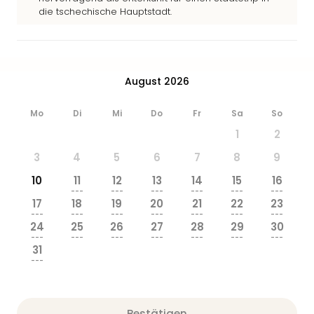
Ang
die tschechische Hauptstadt.
Wass
Trop
Isla
The
August 2026
Erdi
Rula
Mo
Di
Mi
Do
Fr
Sa
So
Bad
Sch
1
2
aqu
3
4
5
6
7
8
9
The
Sins
10
11
12
13
14
15
16
---
---
---
---
---
---
alle
17
18
19
20
21
22
23
Ang
---
---
---
---
---
---
---
Zoo
24
25
26
27
28
29
30
---
---
---
---
---
---
---
&
31
Safa
---
Erle
Zoo
Han
Bestätigen