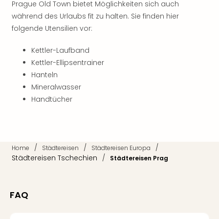
Qua
Prague Old Town bietet Möglichkeiten sich auch
Com
während des Urlaubs fit zu halten. Sie finden hier
Club
folgende Utensilien vor:
Pret
Wo
Kettler-Laufband
alle
Kettler-Ellipsentrainer
Ang
Hanteln
TV
Mineralwasser
Sho
Handtücher
ZDF
Fern
in
Main
Stef
/
/
/
Home
Städtereisen
Städtereisen Europa
Raa
Städtereisen Tschechien
/
Städtereisen Prag
Sho
alle
Ang
FAQ
Fest
Dom