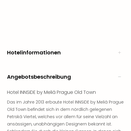
noc
meh
Frei
Frei
Eur
Frei
Deu
Frei
Hotelinformationen
Nied
Frei
Öste
Frei
Angebotsbeschreibung
Fran
Musi
Hotel INNSiDE by Meliá Prague Old Town
&
Sho
Das im Jahre 2013 erbaute Hotel INNSiDE by Meliá Prague
Musi
Old Town befindet sich in dem nördlich gelegenen
Starl
Petrská Viertel, welches vor allem für seine Vielzahl an
Expr
ansässigen, unabhängigen Designern bekannt ist.
Moul