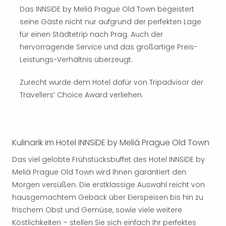
Sch
Das INNSiDE by Meliá Prague Old Town begeistert
und
seine Gäste nicht nur aufgrund der perfekten Lage
das
Biest
für einen Städtetrip nach Prag. Auch der
Wie
hervorragende Service und das großartige Preis-
Mari
Leistungs-Verhältnis überzeugt.
Ther
Sta
Zurecht wurde dem Hotel dafür von Tripadvisor der
Ente
Travellers’ Choice Award verliehen.
Das
Pha
der
Ope
Kulinarik im Hotel INNSiDE by Meliá Prague Old Town
Köln
Tan
Das viel gelobte Frühstücksbuffet des Hotel INNSiDE by
der
Meliá Prague Old Town wird Ihnen garantiert den
Vam
Morgen versüßen. Die erstklassige Auswahl reicht von
alle
hausgemachtem Gebäck über Eierspeisen bis hin zu
Ang
frischem Obst und Gemüse, sowie viele weitere
Sho
Köstlichkeiten – stellen Sie sich einfach Ihr perfektes
&