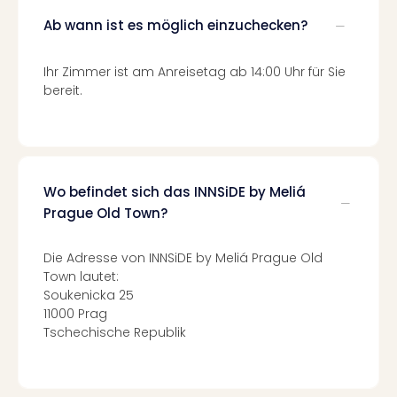
Fest
Stör
Ab wann ist es möglich einzuchecken?
Fest
Mus
Ihr Zimmer ist am Anreisetag ab 14:00 Uhr für Sie
Fuld
bereit.
Are
di
Ver
alle
Ang
Wo befindet sich das INNSiDE by Meliá
Musi
Prague Old Town?
Musi
Ham
alle
Die Adresse von INNSiDE by Meliá Prague Old
Ang
Town lautet:
Kultu
Soukenicka 25
&
11000 Prag
Spor
Tschechische Republik
Mus
Tec
Sins