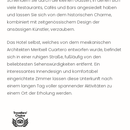
Schlendern Sie durch die kleinen Gassen, in denen sich
Rou
viele Restaurants, Cafés und Bars angesiedelt haben
Das
und lassen Sie sich von dem historischen Charme,
Musi
Köni
kombiniert mit zeitgenössischem Design der
der
ansässigen Künstler, verzaubern.
Löw
Die
Das Hotel selbst, welches von dem mexikanischen
Eisk
Architekten Meritxell Cuartero entworfen wurde, befindet
Tarz
sich in einer ruhigen Straße, fußläufig von den
MJ
beliebtesten Sehenswürdigkeiten entfernt. Ein
–
interessantes Innendesign und komfortabel
Das
eingerichtete Zimmer lassen diese Unterkunft nach
Mich
Jac
einem langen Tag voller spannender Aktivitäten zu
Musi
einem Ort der Erholung werden.
Der
Teuf
träg
Pra
Die