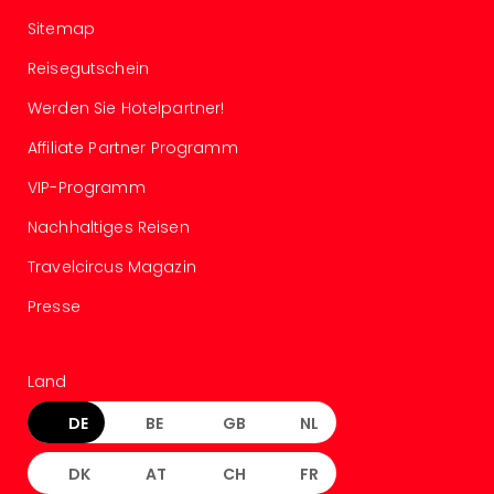
Even
Sitemap
at
Reisegutschein
War
Bros.
Werden Sie Hotelpartner!
Stud
Tour
Affiliate Partner Programm
Lon
VIP-Programm
–
The
Nachhaltiges Reisen
Mak
of
Travelcircus Magazin
Harr
Presse
Pott
Form
1
Land
Die
Auss
DE
BE
GB
NL
Imme
Auss
DK
AT
CH
FR
alle