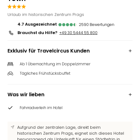
Slag
Eftel
Urlaub im historischen Zentrum Prags
LEG
4.7
ausgezeichnet
2590
Bewertungen
Deu
Brauchst du Hilfe?
+49 30 5444 55 800
Parc
Astér
Rast
Exklusiv für Travelcircus Kunden
Lan
Baye
Ab 1 Übernachtung im Doppelzimmer
Park
Tägliches Frühstücksbuffet
Plop
Deu
(eh
Was wir lieben
Holi
Park
Fahrradverleih im Hotel
Tivol
Kop
Futu
Aufgrund der zentralen Lage, direkt beim
Bela
historischen Zentrum Prags, eignet sich dieses Hotel
alle
hervorragend als Unterkunft für einen Städtetrip in