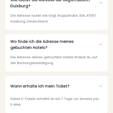
Thea
Duisburg?
ABB
Voy
Die Adresse lautet wie folgt: Kruppstraße 30A, 47057
in
Duisburg, Deutschland
Lon
Harr
Pott
Wo finde ich die Adresse meines
Thea
gebuchten Hotels?
Lon
GOP
Die Adresse deines gebuchten Hotels findest du auf
Vari
der Buchungsbestätigung.
Thea
Frie
Pala
Berli
Wann erhalte ich mein Ticket?
Fest
Neu
Fest
Deine E-Tickets erhältst du bis 7 Tage vor Anreise per
Bad
E-Mail.
Bad