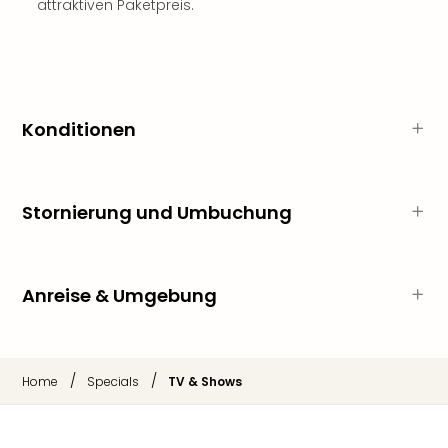
attraktiven Paketpreis.
Rou
Das
Musi
Köni
der
Löw
Konditionen
Die
Eisk
Tarz
MJ
Stornierung und Umbuchung
–
Das
Mich
Anreise & Umgebung
Jac
Musi
Der
Teuf
/
/
Home
Specials
TV & Shows
träg
Pra
Die