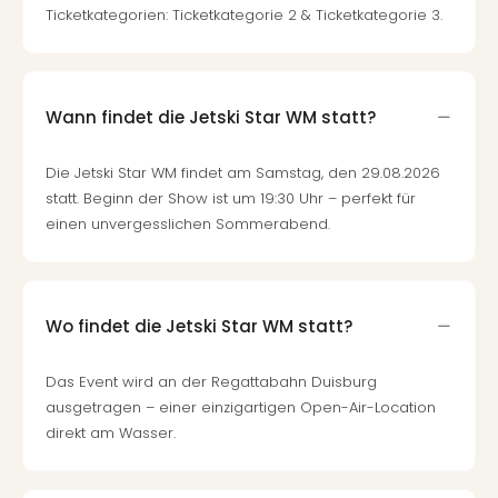
Fest
Ticketkategorien: Ticketkategorie 2 & Ticketkategorie 3.
Stör
Fest
Mus
Fuld
Wann findet die Jetski Star WM statt?
Are
di
Ver
Die Jetski Star WM findet am Samstag, den 29.08.2026
alle
statt. Beginn der Show ist um 19:30 Uhr – perfekt für
Ang
einen unvergesslichen Sommerabend.
Musi
Musi
Ham
alle
Wo findet die Jetski Star WM statt?
Ang
Kultu
Das Event wird an der Regattabahn Duisburg
&
ausgetragen – einer einzigartigen Open-Air-Location
Spor
direkt am Wasser.
Mus
Tec
Sins