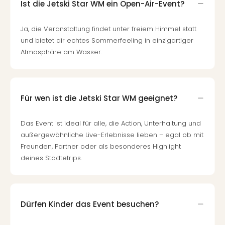
Of
Ist die Jetski Star WM ein Open-Air-Event?
Thro
Stud
Ja, die Veranstaltung findet unter freiem Himmel statt
Tour
und bietet dir echtes Sommerfeeling in einzigartiger
Swar
Atmosphäre am Wasser.
Krist
Mini
Wun
Ham
Für wen ist die Jetski Star WM geeignet?
War
Bros.
Das Event ist ideal für alle, die Action, Unterhaltung und
Stud
außergewöhnliche Live-Erlebnisse lieben – egal ob mit
Tour
Lon
Freunden, Partner oder als besonderes Highlight
–
deines Städtetrips.
The
Mak
of
Harr
Dürfen Kinder das Event besuchen?
Pott
An