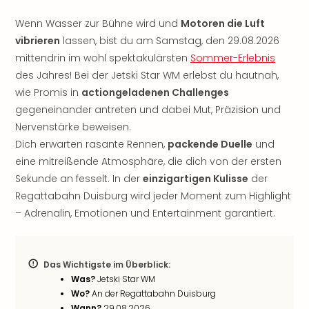
Sere
Park
Wenn Wasser zur Bühne wird und
Motoren die Luft
Allw
vibrieren
lassen, bist du am Samstag, den 29.08.2026
Müns
mittendrin im wohl spektakulärsten
Sommer-Erlebnis
Zoo
des Jahres! Bei der Jetski Star WM erlebst du hautnah,
Leip
wie Promis in
actiongeladenen Challenges
Safa
Beek
gegeneinander antreten und dabei Mut, Präzision und
Ber
Nervenstärke beweisen.
ZOO
Dich erwarten rasante Rennen,
packende Duelle
und
Erle
eine mitreißende Atmosphäre, die dich von der ersten
Gels
Sekunde an fesselt. In der
einzigartigen Kulisse
der
Welt
Regattabahn Duisburg wird jeder Moment zum Highlight
Wal
– Adrenalin, Emotionen und Entertainment garantiert.
Nau
Aqu
Zool
Gar
Das Wichtigste im Überblick:
Berli
Was?
Jetski Star WM
alle
Wo?
An der Regattabahn Duisburg
Ang
Wann?
29.08.2026