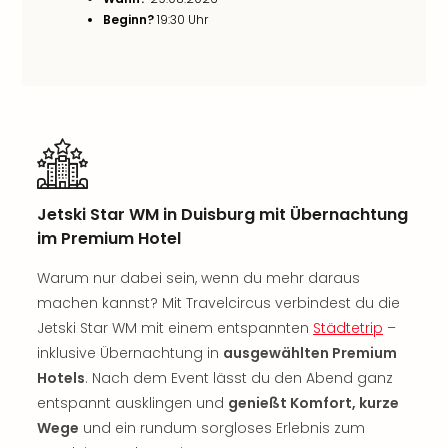
noc
Beginn?
19:30 Uhr
meh
Frei
Frei
Eur
Frei
Deu
Frei
Nied
Jetski Star WM in Duisburg mit Übernachtung
Frei
im Premium Hotel
Öste
Frei
Warum nur dabei sein, wenn du mehr daraus
Fran
machen kannst? Mit Travelcircus verbindest du die
Musi
&
Jetski Star WM mit einem entspannten
Städtetrip
–
Sho
inklusive Übernachtung in
ausgewählten Premium
Musi
Hotels
. Nach dem Event lässt du den Abend ganz
Starl
entspannt ausklingen und
genießt Komfort, kurze
Expr
Wege
und ein rundum sorgloses Erlebnis zum
Moul