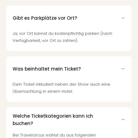
Qua
Com
Club
Gibt es Parkplätze vor Ort?
Pret
Wo
Ja, vor Ort kannst du kostenpflichtig parken (nach
alle
Verfügbarkeit, vor Ort zu zahlen).
Ang
TV
Sho
ZDF
Was beinhaltet mein Ticket?
Fern
in
Main
Dein Ticket inkludiert neben der Show auch eine
Stef
Übernachtung in einem Hotel.
Raa
Sho
alle
Welche Ticketkategorien kann ich
Ang
buchen?
Fest
Dom
Bei Travelcircus wählst du aus folgenden