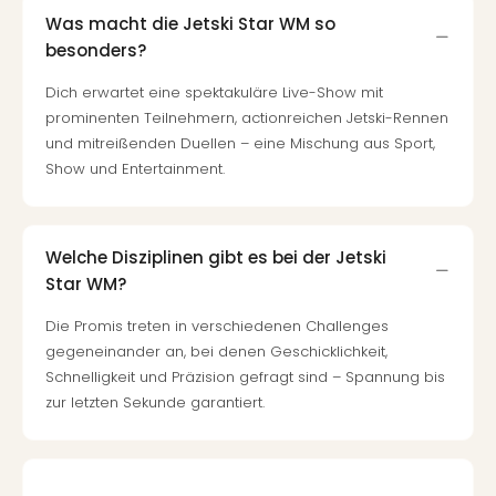
Mer
Was macht die Jetski Star WM so
Ben
besonders?
Mus
Stut
Dich erwartet eine spektakuläre Live-Show mit
Pors
prominenten Teilnehmern, actionreichen Jetski-Rennen
Mus
und mitreißenden Duellen – eine Mischung aus Sport,
Auto
Show und Entertainment.
Wolf
BM
Mus
Welche Disziplinen gibt es bei der Jetski
in
Mün
Star WM?
Barb
Die Promis treten in verschiedenen Challenges
Mus
gegeneinander an, bei denen Geschicklichkeit,
Tec
Schnelligkeit und Präzision gefragt sind – Spannung bis
Spey
zur letzten Sekunde garantiert.
alle
Ang
Auss
Ga