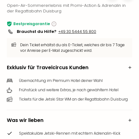
Open-Air-Sommererlebnis mit Promi-Action & Adrenalin in
Slag
der Regattabahn Duisburg
Eftel
LEG
Bestpreisgarantie
Deu
Brauchst du Hilfe?
+49 30 5444 55 800
Parc
Astér
Dein Ticket erhältst du als E-Ticket, welches dir bis 7 Tage
Rast
vor Anreise per E-Mail zugeschickt wird.
Lan
Baye
Exklusiv für Travelcircus Kunden
Park
Plop
Übernachtung im Premium Hotel deiner Wahl
Deu
(eh
Frühstück und weitere Extras, je nach gewähltem Hotel
Holi
Tickets für die Jetski Star WM an der Regattabahn Duisburg
Park
Tivol
Kop
Was wir lieben
Futu
Bela
Spektakuläre Jetski-Rennen mit echtem Adrenalin-Kick
alle