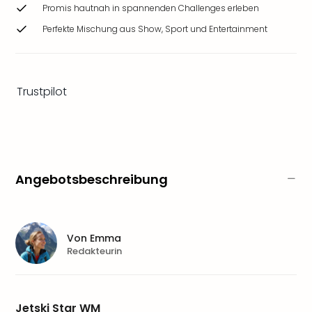
Ang
Promis hautnah in spannenden Challenges erleben
Wass
Perfekte Mischung aus Show, Sport und Entertainment
Trop
Isla
The
Erdi
Trustpilot
Rula
Bad
Sch
aqu
The
Sins
Angebotsbeschreibung
alle
Ang
Zoo
&
Von
Emma
Redakteurin
Safa
Erle
Zoo
Han
Jetski Star WM