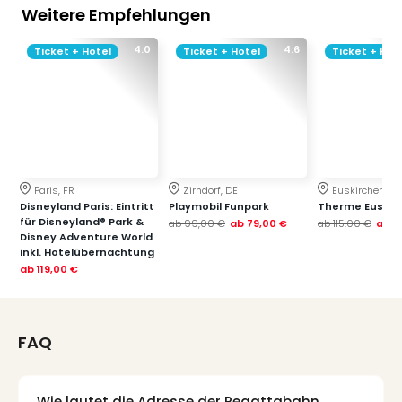
Sch
Weitere Empfehlungen
und
das
4.0
4.6
Ticket + Hotel
Ticket + Hotel
Ticket + Hot
Biest
Wie
Mari
Ther
Sta
Ente
Das
Paris, FR
Zirndorf, DE
Euskirchen, DE
Pha
Disneyland Paris: Eintritt
Playmobil Funpark
Therme Euskir
der
für Disneyland® Park &
ab
99,00 €
ab
79,00 €
ab
115,00 €
ab
7
Ope
Disney Adventure World
inkl. Hotelübernachtung
Köln
ab
119,00 €
Tan
der
Vam
alle
FAQ
Ang
Sho
&
Wie lautet die Adresse der Regattabahn