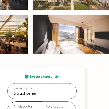
Bestpreisgarantie
Reisegruppe
Erwachsener
Anreisedatum
Abreisedatum