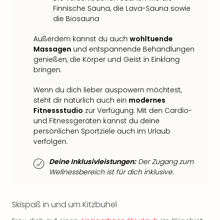
Fest
Finnische Sauna, die Lava-Sauna sowie
Stör
die Biosauna
Fest
Mus
Außerdem kannst du auch
wohltuende
Fuld
Massagen
und entspannende Behandlungen
Are
genießen, die Körper und Geist in Einklang
di
bringen.
Ver
alle
Wenn du dich lieber auspowern möchtest,
Ang
steht dir natürlich auch ein
modernes
Musi
Fitnessstudio
zur Verfügung. Mit den Cardio-
Musi
und Fitnessgeräten kannst du deine
Ham
persönlichen Sportziele auch im Urlaub
alle
verfolgen.
Ang
Kultu
Deine Inklusivleistungen:
Der Zugang zum
Wellnessbereich ist für dich inklusive.
&
Spor
Mus
Skispaß in und um Kitzbühel
Tec
Sins