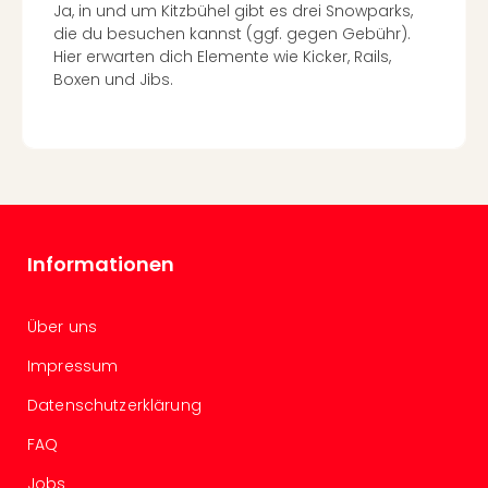
Kurz
Ja, in und um Kitzbühel gibt es drei Snowparks,
Eur
die du besuchen kannst (ggf. gegen Gebühr).
Kurz
Hier erwarten dich Elemente wie Kicker, Rails,
Belg
Boxen und Jibs.
Kurz
Deu
Kurz
Itali
Kurz
Holl
Kurz
Informationen
Öste
Kurz
Pole
Über uns
Kurz
Impressum
Schw
alle
Datenschutzerklärung
Ang
Städ
FAQ
Eur
Jobs