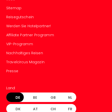
Lon
Paris
Sitemap
Brüs
Prag
Reisegutschein
Bud
Werden Sie Hotelpartner!
Wie
alle
Affiliate Partner Programm
Ang
Deu
VIP-Programm
Köln
Nachhaltiges Reisen
Ham
Berli
Travelcircus Magazin
Leip
Presse
Dre
Fran
Mün
alle
Land
Ang
DE
BE
GB
NL
Nied
Ams
DK
AT
CH
FR
Den