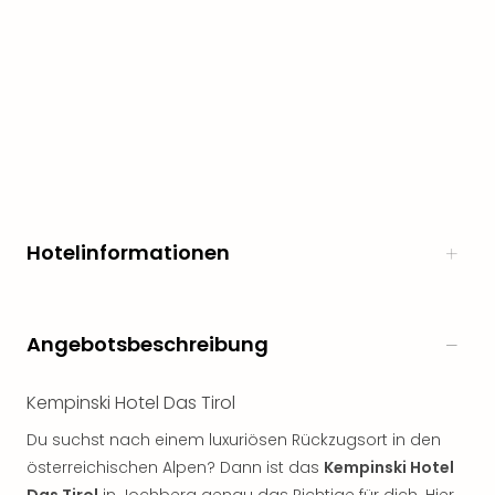
noc
meh
Frei
Frei
Eur
Frei
Deu
Frei
Nied
Frei
Hotelinformationen
Öste
Frei
Fran
Musi
Angebotsbeschreibung
&
Sho
Kempinski Hotel Das Tirol
Musi
Starl
Du suchst nach einem luxuriösen Rückzugsort in den
Expr
österreichischen Alpen? Dann ist das
Kempinski Hotel
Moul