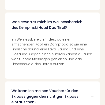
The
Sins
Bad
Sch
Tau
Was erwartet mich im Wellnessbereich
The
des Kempinski Hotel Das Tirol?
The
Eusk
Im Wellnessbereich findest du einen
Caro
erfrischenden Pool, ein Dampfbad sowie eine
The
Finnische Sauna, eine Lava-Sauna und eine
Aqu
Biosauna. Gegen einen Aufpreis kannst du auch
Prag
wohltuende Massagen genießen und das
Bali
Fitnessstudio des Hotels nutzen.
The
The
Bad
Wöri
Rula
Wo kann ich meinen Voucher für den
Eur
Skipass gegen den richtigen Skipass
Karl
eintauschen?
alle