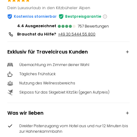
Slag
Dein Luxusurlaub in den Kitzbüheler Alpen
Eftel
Kostenlos stornierbar
Bestpreisgarantie
LEG
Deu
4.4
ausgezeichnet
757
Bewertungen
Parc
Brauchst du Hilfe?
+49 30 5444 55 800
Astér
Rast
Exklusiv für Travelcircus Kunden
Lan
Baye
Übernachtung im Zimmer deiner Wahl
Park
Plop
Tägliches Frühstück
Deu
Nutzung des Wellnessbereichs
(eh
Skipass für das Skigebiet KitzSki (gegen Aufpreis)
Holi
Park
Tivol
Was wir lieben
Kop
Futu
Direkter Pistenzugang vom Hotel aus und nur 12 Minuten bis
Bela
zur Hahnenkammbahn
alle