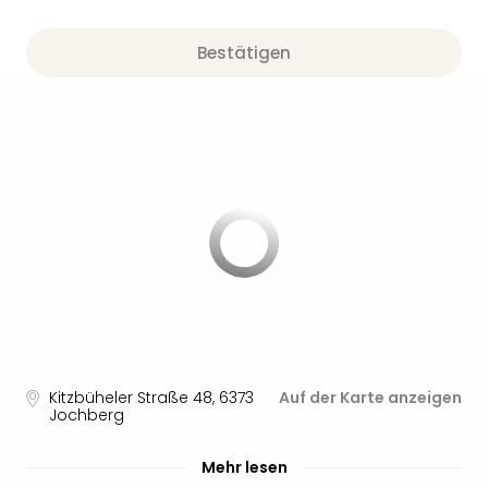
Sere
Park
Allw
Bestätigen
Müns
Zoo
Leip
Safa
Beek
Ber
ZOO
Erle
Gels
Welt
Wal
Nau
Aqu
Zool
Kitzbüheler Straße 48
,
6373
Auf der Karte anzeigen
Gar
Jochberg
Berli
alle
Mehr lesen
Ang