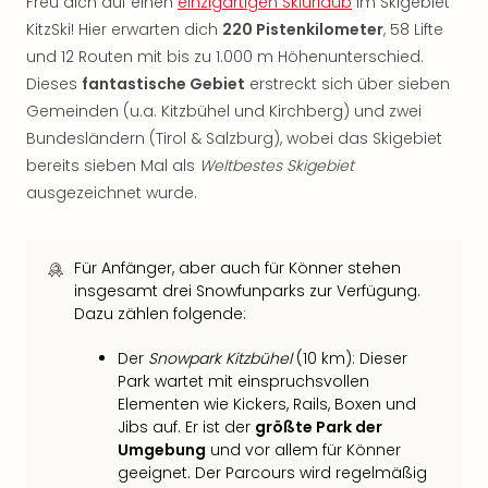
Freu dich auf einen
einzigartigen Skiurlaub
im Skigebiet
Mer
KitzSki! Hier erwarten dich
220 Pistenkilometer
, 58 Lifte
Ben
und 12 Routen mit bis zu 1.000 m Höhenunterschied.
Mus
Dieses
fantastische Gebiet
erstreckt sich über sieben
Stut
Pors
Gemeinden (u.a. Kitzbühel und Kirchberg) und zwei
Mus
Bundesländern (Tirol & Salzburg), wobei das Skigebiet
Auto
bereits sieben Mal als
Weltbestes Skigebiet
Wolf
ausgezeichnet wurde.
BM
Mus
in
Für Anfänger, aber auch für Könner stehen
Mün
insgesamt drei Snowfunparks zur Verfügung.
Barb
Dazu zählen folgende:
Mus
Tec
Der
Snowpark Kitzbühel
(10 km): Dieser
Spey
Park wartet mit einspruchsvollen
alle
Elementen wie Kickers, Rails, Boxen und
Ang
Jibs auf. Er ist der
größte Park der
Auss
Umgebung
und vor allem für Könner
Ga
geeignet. Der Parcours wird regelmäßig