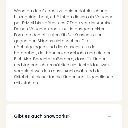
Ang
Kurz
Wenn du den Skipass zu deiner Hotelbuchung
Kurz
hinzugefügt hast, erhältst du diesen als Voucher
per E-Mail bis spätestens 7 Tage vor der Anreise.
Deu
Deinen Voucher kannst nur in ausgedruckter
Kurz
Form an den offiziellen KitzSki-Kassenstellen
Ost
gegen den Skipass eintauschen. Die
Kurz
nächstgelegen sind die Kassenstelle der
Nor
Hornbahn I, der Hahnenkammbahn und die der
Kurz
BichlAlm. Beachte außerdem, dass für Kinder
Baye
und Jugendliche zusätzlich ein Lichtbildausweis
Kurz
vorgelegt werden muss. Auch während der
Harz
Skifahrt ist dieser für die Kinder und Jugendlichen
Kurz
mitzuführen.
Sch
Kurz
Bod
Kurz
Allg
Gibt es auch Snowparks?
alle
Ang