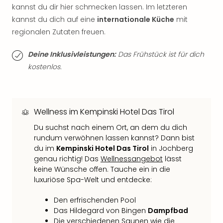
Qua
kannst du dir hier schmecken lassen. Im letzteren
Com
kannst du dich auf eine
internationale Küche
mit
Club
regionalen Zutaten freuen.
Pret
Wo
Deine Inklusivleistungen:
Das Frühstück ist für dich
alle
kostenlos.
Ang
TV
Sho
ZDF
Wellness im Kempinski Hotel Das Tirol
Fern
in
Du suchst nach einem Ort, an dem du dich
Main
rundum verwöhnen lassen kannst? Dann bist
Stef
du im
Kempinski Hotel Das Tirol
in Jochberg
Raa
genau richtig! Das
Wellnessangebot
lässt
Sho
keine Wünsche offen. Tauche ein in die
alle
luxuriöse Spa-Welt und entdecke:
Ang
Den erfrischenden Pool
Fest
Das Hildegard von Bingen
Dampfbad
Dom
Die verschiedenen Saunen wie die