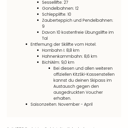
Sessellifte: 27
Ang
Gondelbahnen: 12
Spor
Schlepplifte: 10
Skiu
Zauberteppich und Pendelbahnen:
in
9
Deu
Davon 10 kostenfreie Übungslifte im
Skiu
Tal
in
Entfernung der Skilifte vom Hotel:
Öste
Hornbahn I: 8,8 km
Form
Hahnenkammbahn: 8,6 km
1
BichlAlm: 9,0 km
Reis
Bei diesen und allen weiteren
Konz
offiziellen KitzSki-Kassenstellen
Konz
kannst du deinen Skipass im
Pitbu
Austausch gegen den
Karo
ausgedruckten Voucher
G
erhalten.
Back
Saisonzeiten: November - April
Boy
Disn
in