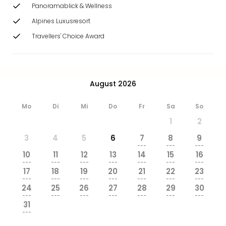
Ang
Panoramablick & Wellness
Wass
Alpines Luxusresort
Trop
Travellers' Choice Award
Isla
The
Erdi
Rula
Bad
August 2026
Sch
aqu
Mo
Di
Mi
Do
Fr
Sa
So
The
1
2
Sins
3
4
5
6
7
8
9
alle
---
---
---
Ang
10
11
12
13
14
15
16
Zoo
---
---
---
---
---
---
---
17
18
19
20
21
22
23
&
---
---
---
---
---
---
---
Safa
24
25
26
27
28
29
30
Erle
---
---
---
---
---
---
---
31
Zoo
---
Han