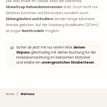
Con
Seit 1895 findet im Gebiet
Streif
der bekannte
Schl
Skiweltcup Hahnenkammrennen
statt. Doch nicht nur
Sch
Skifahrer kommen auf ihre Kosten, sondern auch
Konz
Skilangläufern und Rodlern
werden einige Kilometer
alle
Strecke geboten. Auf der Gaisberg Rodelbahn (20 km)
Ang
ist sogar
Nachtrodeln
möglich.
Fest
Glüc
Insel
Sicher dir jetzt mit nur einem Klick
deinen
Mer
Skipass
gleichzeitig mit deiner Buchung für die
Lun
Hotelübernachtung im bekannten Kitzbühel
Black
und erlebe ein
unvergessliches Skiabenteuer.
Festi
Nibiri
Festi
Ikar
Festi
alle
/
Home
Wellness
Ang
Loca
Konz