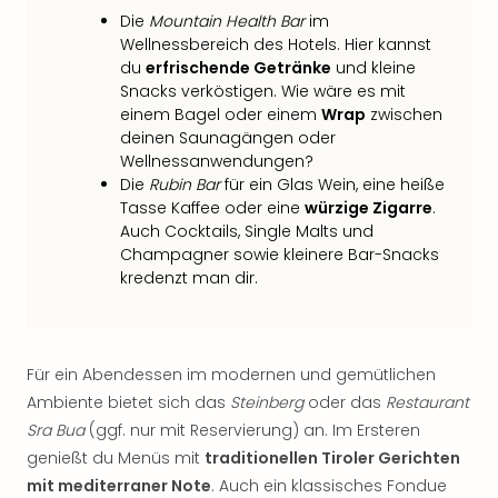
Thea
Die
Mountain Health Bar
im
ABB
Wellnessbereich des Hotels. Hier kannst
Voy
du
erfrischende Getränke
und kleine
in
Snacks verköstigen. Wie wäre es mit
Lon
einem Bagel oder einem
Wrap
zwischen
deinen Saunagängen oder
Harr
Wellnessanwendungen?
Pott
Die
Rubin Bar
für ein Glas Wein, eine heiße
Thea
Tasse Kaffee oder eine
würzige Zigarre
.
Lon
Auch Cocktails, Single Malts und
GOP
Champagner sowie kleinere Bar-Snacks
Vari
kredenzt man dir.
Thea
Frie
Pala
Berli
Für ein Abendessen im modernen und gemütlichen
Fest
Ambiente bietet sich das
Steinberg
oder das
Restaurant
Neu
Sra Bua
(ggf. nur mit Reservierung) an. Im Ersteren
Fest
Bad
genießt du Menüs mit
traditionellen Tiroler Gerichten
Bad
mit mediterraner Note
. Auch ein klassisches Fondue