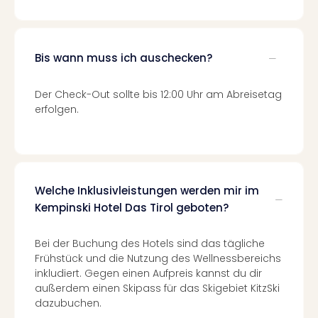
Well
Eur
Deu
Itali
Bis wann muss ich auschecken?
Nied
Öste
Der Check-Out sollte bis 12:00 Uhr am Abreisetag
Pole
erfolgen.
Südt
Mar
Karl
alle
Ang
Welche Inklusivleistungen werden mir im
The
Kempinski Hotel Das Tirol geboten?
The
Erdi
Trop
Bei der Buchung des Hotels sind das tägliche
Isla
Frühstück und die Nutzung des Wellnessbereichs
The
inkludiert. Gegen einen Aufpreis kannst du dir
Bad
außerdem einen Skipass für das Skigebiet KitzSki
Wöri
dazubuchen.