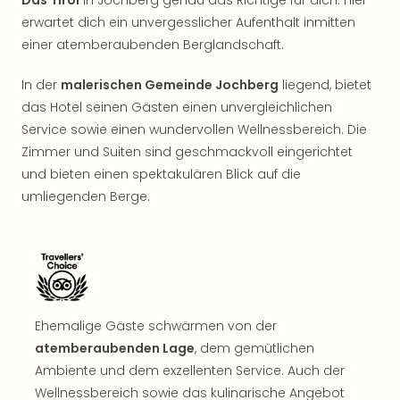
Das Tirol
in Jochberg genau das Richtige für dich. Hier
Rou
erwartet dich ein unvergesslicher Aufenthalt inmitten
Das
einer atemberaubenden Berglandschaft.
Musi
Köni
In der
malerischen Gemeinde Jochberg
liegend, bietet
der
Löw
das Hotel seinen Gästen einen unvergleichlichen
Die
Service sowie einen wundervollen Wellnessbereich. Die
Eisk
Zimmer und Suiten sind geschmackvoll eingerichtet
Tarz
und bieten einen spektakulären Blick auf die
MJ
umliegenden Berge.
–
Das
Mich
Jac
Musi
Der
Teuf
Ehemalige Gäste schwärmen von der
träg
atemberaubenden Lage
, dem gemütlichen
Pra
Ambiente und dem exzellenten Service. Auch der
Die
Wellnessbereich sowie das kulinarische Angebot