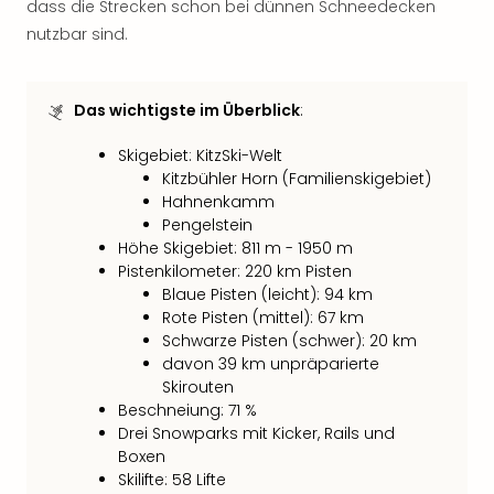
dass die Strecken schon bei dünnen Schneedecken
Even
nutzbar sind.
at
War
Bros.
Das wichtigste im Überblick
:
Stud
Tour
Skigebiet: KitzSki-Welt
Lon
Kitzbühler Horn (Familienskigebiet)
–
Hahnenkamm
The
Pengelstein
Mak
Höhe Skigebiet: 811 m - 1950 m
of
Pistenkilometer: 220 km Pisten
Harr
Blaue Pisten (leicht): 94 km
Pott
Rote Pisten (mittel): 67 km
Form
Schwarze Pisten (schwer): 20 km
1
davon 39 km unpräparierte
Die
Skirouten
Auss
Beschneiung: 71 %
Imme
Drei Snowparks mit Kicker, Rails und
Boxen
Auss
Skilifte: 58 Lifte
alle