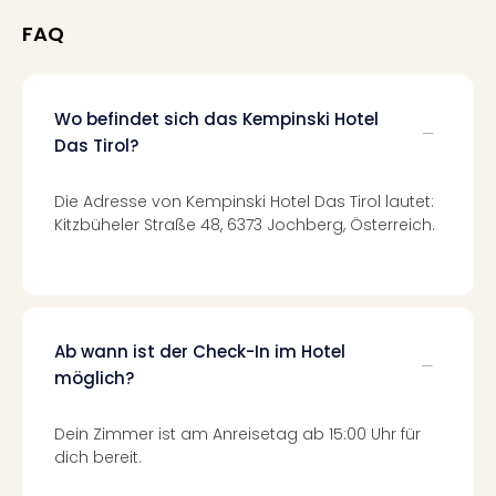
in
FAQ
Köln
Konz
in
Düss
Wo befindet sich das Kempinski Hotel
Well
Das Tirol?
Well
Deu
Die Adresse von Kempinski Hotel Das Tirol lautet:
Allg
Kitzbüheler Straße 48, 6373 Jochberg, Österreich.
Baye
Wal
Baye
Bod
Harz
Ab wann ist der Check-In im Hotel
Nor
möglich?
NRW
Ost
Sch
Dein Zimmer ist am Anreisetag ab 15:00 Uhr für
alle
dich bereit.
Ang