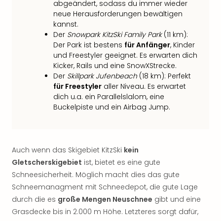
Of
abgeändert, sodass du immer wieder
Thro
neue Herausforderungen bewältigen
Stud
kannst.
Der
Snowpark KitzSki Family Park
(11 km):
Tour
Der Park ist bestens
für Anfänger
, Kinder
Swar
und Freestyler geeignet. Es erwarten dich
Krist
Kicker, Rails und eine SnowXStrecke.
Mini
Der
Skillpark Jufenbeach
(18 km): Perfekt
Wun
für Freestyler
aller Niveau. Es erwartet
Ham
dich u.a. ein Parallelslalom, eine
War
Buckelpiste und ein Airbag Jump.
Bros.
Stud
Tour
Lon
Auch wenn das Skigebiet KitzSki
kein
–
Gletscherskigebiet
ist, bietet es eine gute
The
Schneesicherheit. Möglich macht dies das gute
Mak
of
Schneemanagment mit Schneedepot, die gute Lage
Harr
durch die es
große Mengen Neuschnee
gibt und eine
Pott
Grasdecke bis in 2.000 m Höhe. Letzteres sorgt dafür,
An