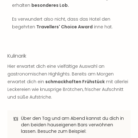
Sch
erhalten
besonderes Lob.
und
das
Es verwundert also nicht, dass das Hotel den
Biest
begehrten
Travellers' Choice Award
inne hat.
Wie
Mari
Ther
Sta
Ente
Kulinarik
Das
Hier erwartet dich eine vielfältige Auswahl an
Pha
gastronomischen Highlights. Bereits am Morgen
der
Ope
erwartet dich ein
schmackhaften Frühstück
mit allerlei
Köln
Leckereien wie knusprige Brötchen, frischer Aufschnitt
Tan
und süße Aufstriche.
der
Vam
alle
Über den Tag und am Abend kannst du dich in
Ang
den beiden hauseigenen Bars verwöhnen
Sho
lassen. Besuche zum Beispiel:
&