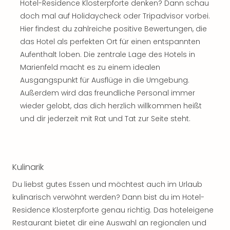
Hotel-Residence Klosterpforte denken? Dann schau
Rou
doch mal auf Holidaycheck oder Tripadvisor vorbei.
Das
Musi
Hier findest du zahlreiche positive Bewertungen, die
Köni
das Hotel als perfekten Ort für einen entspannten
der
Aufenthalt loben. Die zentrale Lage des Hotels in
Löw
Marienfeld macht es zu einem idealen
Die
Ausgangspunkt für Ausflüge in die Umgebung.
Eisk
Außerdem wird das freundliche Personal immer
Tarz
wieder gelobt, das dich herzlich willkommen heißt
MJ
–
und dir jederzeit mit Rat und Tat zur Seite steht.
Das
Mich
Jac
Musi
Kulinarik
Der
Du liebst gutes Essen und möchtest auch im Urlaub
Teuf
träg
kulinarisch verwöhnt werden? Dann bist du im Hotel-
Pra
Residence Klosterpforte genau richtig. Das hoteleigene
Die
Restaurant bietet dir eine Auswahl an regionalen und