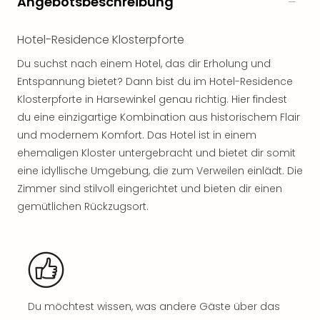
Angebotsbeschreibung
noc
meh
Hotel-Residence Klosterpforte
Frei
Frei
Du suchst nach einem Hotel, das dir Erholung und
Eur
Entspannung bietet? Dann bist du im Hotel-Residence
Frei
Klosterpforte in Harsewinkel genau richtig. Hier findest
Deu
du eine einzigartige Kombination aus historischem Flair
Frei
und modernem Komfort. Das Hotel ist in einem
Nied
ehemaligen Kloster untergebracht und bietet dir somit
Frei
Öste
eine idyllische Umgebung, die zum Verweilen einlädt. Die
Frei
Zimmer sind stilvoll eingerichtet und bieten dir einen
Fran
gemütlichen Rückzugsort.
Musi
&
Sho
Musi
Starl
Expr
Du möchtest wissen, was andere Gäste über das
Moul