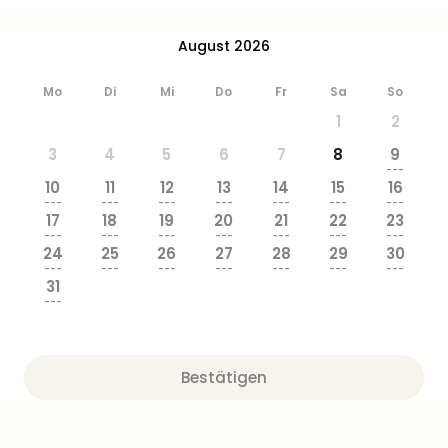
Ang
Wass
August 2026
Trop
Isla
Mo
Di
Mi
Do
Fr
Sa
So
The
1
2
Erdi
Rula
3
4
5
6
7
8
9
Bad
---
10
11
12
13
14
15
16
Sch
---
---
---
---
---
---
---
aqu
17
18
19
20
21
22
23
The
---
---
---
---
---
---
---
24
25
26
27
28
29
30
Sins
---
---
---
---
---
---
---
alle
31
Ang
---
Zoo
&
Safa
Bestätigen
Erle
Zoo
Han