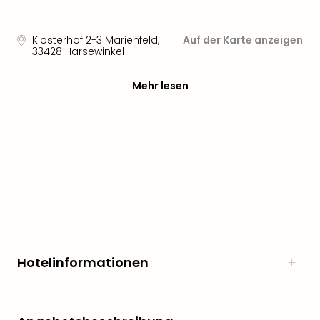
Sere
Park
Allw
Klosterhof 2-3 Marienfeld
,
Auf der Karte anzeigen
Müns
33428
Harsewinkel
Zoo
Leip
Mehr lesen
Safa
Beek
Ber
ZOO
Erle
Gels
Welt
Wal
Nau
Aqu
Zool
Hotelinformationen
Gar
Berli
alle
Ang