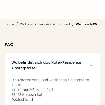
Qua
Com
Club
Pret
Wo
/
/
/
Home
Wellness
Wellness Deutschland
Wellness NRW
alle
Ang
TV
Sho
FAQ
ZDF
Fern
in
Wo befindet sich das Hotel-Residence
Main
Klosterpforte?
Stef
Raa
Sho
Die Adresse von Hotel-Residence Klosterpforte
alle
lautet:
Ang
Klosterhof 2-3 Marienfeld
Fest
33428 Harsewinkel
Deutschland
Dom