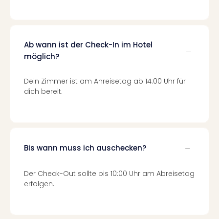
Fest
Stör
Fest
Mus
Fuld
Ab wann ist der Check-In im Hotel
Are
möglich?
di
Ver
Dein Zimmer ist am Anreisetag ab 14:00 Uhr für
alle
dich bereit.
Ang
Musi
Musi
Ham
alle
Bis wann muss ich auschecken?
Ang
Kultu
&
Der Check-Out sollte bis 10:00 Uhr am Abreisetag
Spor
erfolgen.
Mus
Tec
Sins