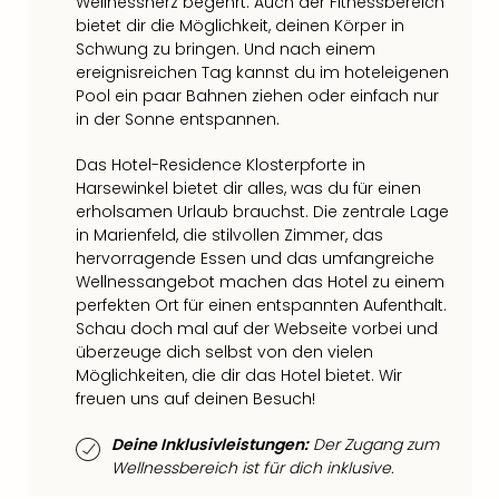
Wellnessherz begehrt. Auch der Fitnessbereich
Thea
bietet dir die Möglichkeit, deinen Körper in
ABB
Schwung zu bringen. Und nach einem
Voy
ereignisreichen Tag kannst du im hoteleigenen
in
Pool ein paar Bahnen ziehen oder einfach nur
Lon
in der Sonne entspannen.
Harr
Pott
Das Hotel-Residence Klosterpforte in
Harsewinkel bietet dir alles, was du für einen
Thea
erholsamen Urlaub brauchst. Die zentrale Lage
Lon
in Marienfeld, die stilvollen Zimmer, das
GOP
hervorragende Essen und das umfangreiche
Vari
Wellnessangebot machen das Hotel zu einem
Thea
perfekten Ort für einen entspannten Aufenthalt.
Frie
Schau doch mal auf der Webseite vorbei und
Pala
überzeuge dich selbst von den vielen
Berli
Möglichkeiten, die dir das Hotel bietet. Wir
Fest
freuen uns auf deinen Besuch!
Neu
Fest
Deine Inklusivleistungen:
Der Zugang zum
Bad
Wellnessbereich ist für dich inklusive.
Bad