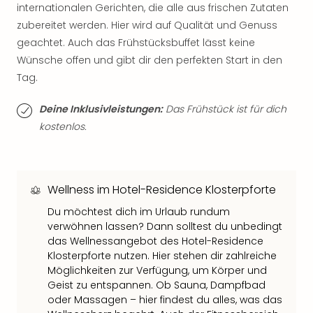
Sch
internationalen Gerichten, die alle aus frischen Zutaten
und
zubereitet werden. Hier wird auf Qualität und Genuss
das
geachtet. Auch das Frühstücksbuffet lässt keine
Biest
Wünsche offen und gibt dir den perfekten Start in den
Wie
Tag.
Mari
Ther
Sta
Deine Inklusivleistungen:
Das Frühstück ist für dich
Ente
kostenlos.
Das
Pha
der
Ope
Wellness im Hotel-Residence Klosterpforte
Köln
Du möchtest dich im Urlaub rundum
Tan
verwöhnen lassen? Dann solltest du unbedingt
der
das Wellnessangebot des Hotel-Residence
Vam
Klosterpforte nutzen. Hier stehen dir zahlreiche
alle
Möglichkeiten zur Verfügung, um Körper und
Ang
Geist zu entspannen. Ob Sauna, Dampfbad
Sho
oder Massagen – hier findest du alles, was das
&