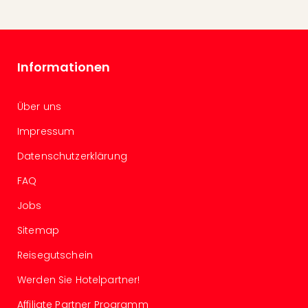
Mer
Ben
Mus
Stut
Informationen
Pors
Mus
Auto
Über uns
Wolf
BM
Impressum
Mus
Datenschutzerklärung
in
Mün
FAQ
Barb
Jobs
Mus
Tec
Sitemap
Spey
alle
Reisegutschein
Ang
Werden Sie Hotelpartner!
Auss
Ga
Affiliate Partner Programm