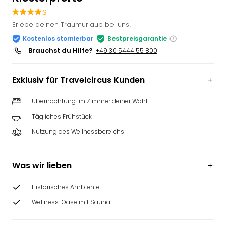
Slag
s
Eftel
Erlebe deinen Traumurlaub bei uns!
LEG
Kostenlos stornierbar
Bestpreisgarantie
Deu
Brauchst du Hilfe?
+49 30 5444 55 800
Parc
Astér
Rast
Exklusiv für Travelcircus Kunden
Lan
Baye
Übernachtung im Zimmer deiner Wahl
Park
Tägliches Frühstück
Plop
Deu
Nutzung des Wellnessbereichs
(eh
Holi
Was wir lieben
Park
Tivol
Kop
Historisches Ambiente
Futu
Wellness-Oase mit Sauna
Bela
alle