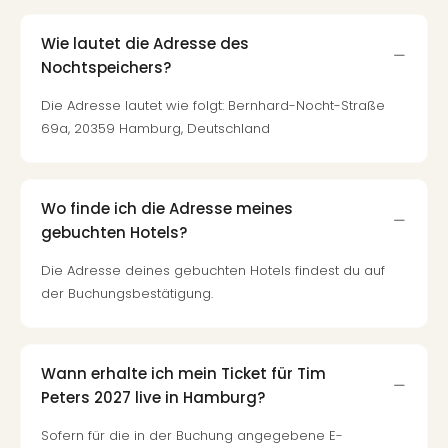
Thea
ABB
Wie lautet die Adresse des
Voy
Nochtspeichers?
in
Lon
Die Adresse lautet wie folgt: Bernhard-Nocht-Straße
Harr
69a, 20359 Hamburg, Deutschland
Pott
Thea
Lon
Wo finde ich die Adresse meines
GOP
gebuchten Hotels?
Vari
Thea
Die Adresse deines gebuchten Hotels findest du auf
Frie
der Buchungsbestätigung.
Pala
Berli
Fest
Neu
Wann erhalte ich mein Ticket für Tim
Fest
Peters 2027 live in Hamburg?
Bad
Bad
Sofern für die in der Buchung angegebene E-