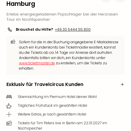
Hamburg
Slag
Eftel
Erlebe energiegeladenen Popschlager bei der Herzrasen
LEG
Tour im Nochtspeicher
Deu
Brauchst du Hilfe?
+49 30 5444 55 800
Parc
Astér
Sofern für die in der Buchung angegebene E-Mailadresse
Rast
auch ein Kundenkonto bei Ticketmaster existiert, kannst
Lan
du die Tickets ab ca. 14 Tage vor Anreise dort aufrufen.
Baye
Andernfalls bitten wir dich, ein Kundenkonto unter
www.ticketmaster.de
zu erstellen, um die Tickets zu
Park
erhalten.
Plop
Deu
(eh
Exklusiv für Travelcircus Kunden
Holi
Park
Übernachtung im Premium Hotel deiner Wahl
Tivol
Tägliches Frühstück im gewählten Hotel
Kop
Weitere Extras, je nach gewähltem Hotel
Futu
Bela
Tickets für Tim Peters live in Berlin am 22.01.2027 im
alle
Nochspeicher