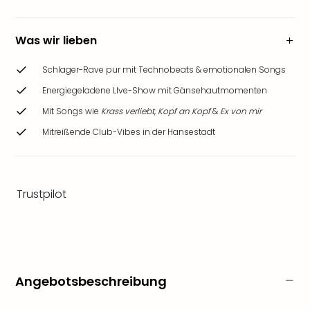
Ang
Wass
Trop
Was wir lieben
Isla
The
Schlager-Rave pur mit Technobeats & emotionalen Songs
Erdi
Energiegeladene LIve-Show mit Gänsehautmomenten
Rula
Mit Songs wie
Krass verliebt
,
Kopf an Kopf
&
Ex von mir
Bad
Sch
Mitreißende Club-Vibes in der Hansestadt
aqu
The
Sins
alle
Trustpilot
Ang
Zoo
&
Safa
Erle
Angebotsbeschreibung
Zoo
Han