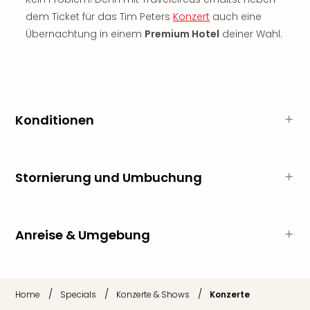
Rou
dem Ticket für das Tim Peters
Konzert
auch eine
Das
Übernachtung in einem
Premium Hotel
deiner Wahl.
Musi
Köni
der
Löw
Die
Eisk
Konditionen
Tarz
MJ
–
Das
Stornierung und Umbuchung
Mich
Jac
Musi
Anreise & Umgebung
Der
Teuf
träg
Pra
/
/
/
Home
Specials
Konzerte & Shows
Konzerte
Die