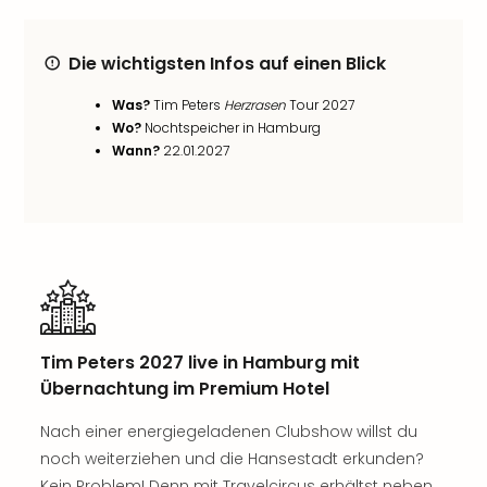
noc
meh
Die wichtigsten Infos auf einen Blick
Frei
Frei
Was?
Tim Peters
Herzrasen
Tour 2027
Eur
Wo?
Nochtspeicher in Hamburg
Frei
Wann?
22.01.2027
Deu
Frei
Nied
Frei
Öste
Frei
Fran
Musi
&
Tim Peters 2027 live in Hamburg mit
Sho
Übernachtung im Premium Hotel
Musi
Starl
Nach einer energiegeladenen Clubshow willst du
Expr
noch weiterziehen und die Hansestadt erkunden?
Moul
Kein Problem! Denn mit Travelcircus erhältst neben