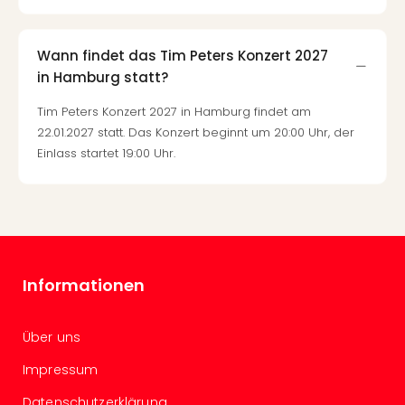
Mer
Ben
Mus
Wann findet das Tim Peters Konzert 2027
Stut
in Hamburg statt?
Pors
Mus
Tim Peters Konzert 2027 in Hamburg findet am
Auto
22.01.2027 statt. Das Konzert beginnt um 20:00 Uhr, der
Wolf
Einlass startet 19:00 Uhr.
BM
Mus
in
Mün
Barb
Mus
Informationen
Tec
Spey
alle
Über uns
Ang
Impressum
Auss
Ga
Datenschutzerklärung