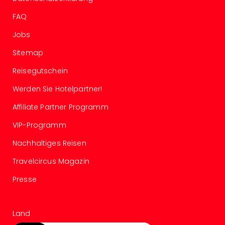
Of
Thro
FAQ
Stud
Jobs
Tour
Swar
Sitemap
Krist
Mini
Reisegutschein
Wun
Werden Sie Hotelpartner!
Ham
War
Affiliate Partner Programm
Bros.
Stud
VIP-Programm
Tour
Nachhaltiges Reisen
Lon
–
Travelcircus Magazin
The
Presse
Mak
of
Harr
Pott
Land
An