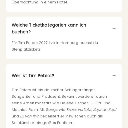
Fest
Übernachtung in einem Hotel.
Stör
Fest
Mus
Fuld
Welche Ticketkategorien kann ich
Are
buchen?
di
Für Tim Peters 2027 live in Hamburg buchst du
Ver
Stehplatztickets.
alle
Ang
Musi
Musi
Ham
Wer ist Tim Peters?
alle
Ang
Tim Peters ist ein deutscher Schlagersänger,
Kultu
Songwriter und Produzent. Bekannt wurde er durch
&
seine Arbeit mit Stars wie Helene Fischer, DJ Ötzi und
Spor
Matthias Reim. Mit Songs wie
Krass verliebt
,
Kopf an Kopf
Mus
und
Ex von mir
begeistert er inzwischen auch als
Tec
Solokünstler ein großes Publikum.
Sins