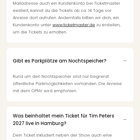
Qua
Mailadresse auch ein Kundenkonto bei Ticketmaster
Com
existiert, kannst du die Tickets ab ca. 14 Tage vor
Club
Anreise dort aufrufen. Andernfalls bitten wir dich, ein
Pret
Kundenkonto unter
www.ticketmaster.de
zu erstellen,
Wo
um die Tickets zu erhalten.
alle
Ang
TV
Sho
Gibt es Parkplätze am Nochtspeicher?
ZDF
Fern
Rund um den Nochtspeicher sind nur begrenzt
in
öffentliche Parkmöglichkeiten vorhanden. Die Anreise
Main
mit dem ÖPNV wird empfohlen.
Stef
Raa
Sho
alle
Was beinhaltet mein Ticket für Tim Peters
Ang
2027 live in Hamburg?
Fest
Dom
Dein Ticket inkludiert neben der Show auch eine