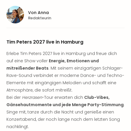
Sere
Park
Von
Anna
Allw
Redakteurin
Müns
Zoo
Leip
Safa
Tim Peters 2027 live in Hamburg
Beek
Ber
Erlebe Tim Peters 2027 live in Hamburg und freue dich
ZOO
auf eine Show voller
Energie, Emotionen und
Erle
mitreißender Beats
. Mit seinem einzigartigen Schlager-
Gels
Rave-Sound verbindet er moderne Dance- und Techno-
Welt
Elemente mit eingängigen Melodien und schafft eine
Wal
Atmosphäre, die sofort mitreißt.
Nau
Bei der
Herzrasen
-Tour erwarten dich
Club-Vibes,
Aqu
Zool
Gänsehautmomente und jede Menge Party-Stimmung
.
Gar
Singe mit, tanze durch die Nacht und genieße einen
Berli
Konzertabend, der noch lange nach dem letzten Song
alle
nachklingt.
Ang