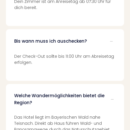
Dein Zimmer ist am Anreisetag ab 07:30 Uhr für
Mer
dich bereit.
Ben
Mus
Stut
Pors
Mus
Bis wann muss ich auschecken?
Auto
Wolf
BM
Der Check-Out sollte bis 11:00 Uhr am Abreisetag
Mus
erfolgen.
in
Mün
Barb
Mus
Tec
Welche Wandermöglichkeiten bietet die
Spey
Region?
alle
Ang
Das Hotel liegt im Bayerischen Wald nahe
Auss
Teisnach. Direkt ab Haus führen Wald- und
Ga
Panoramawege durch das Naturschutzgebiet,