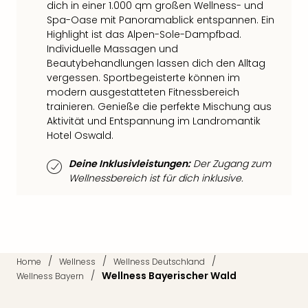
Qua
dich in einer 1.000 qm großen Wellness- und
Spa-Oase mit Panoramablick entspannen. Ein
Com
Highlight ist das Alpen-Sole-Dampfbad.
Club
Individuelle Massagen und
Pret
Beautybehandlungen lassen dich den Alltag
Wo
vergessen. Sportbegeisterte können im
alle
modern ausgestatteten Fitnessbereich
Ang
trainieren. Genieße die perfekte Mischung aus
TV
Aktivität und Entspannung im Landromantik
Sho
Hotel Oswald.
ZDF
Fern
Deine Inklusivleistungen:
Der Zugang zum
in
Wellnessbereich ist für dich inklusive.
Main
Stef
Raa
Sho
alle
/
/
/
Ang
Home
Wellness
Wellness Deutschland
/
Wellness Bayerischer Wald
Wellness Bayern
Fest
Dom