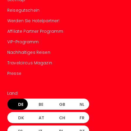
Even
Reisegutschein
at
War
Werden Sie Hotelpartner!
Bros.
Affiliate Partner Programm
Stud
Tour
VIP-Programm
Lon
–
Nachhaltiges Reisen
The
Travelcircus Magazin
Mak
of
Presse
Harr
Pott
Form
Land
1
Die
DE
BE
GB
NL
Auss
Imme
DK
AT
CH
FR
Auss
alle