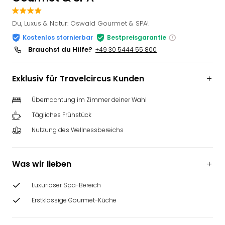
Slag
Eftel
Du, Luxus & Natur: Oswald Gourmet & SPA!
LEG
Kostenlos stornierbar
Bestpreisgarantie
Deu
Brauchst du Hilfe?
+49 30 5444 55 800
Parc
Astér
Rast
Exklusiv für Travelcircus Kunden
Lan
Baye
Übernachtung im Zimmer deiner Wahl
Park
Tägliches Frühstück
Plop
Nutzung des Wellnessbereichs
Deu
(eh
Holi
Was wir lieben
Park
Tivol
Luxuriöser Spa-Bereich
Kop
Futu
Erstklassige Gourmet-Küche
Bela
alle