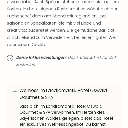
etwas dabei. Auch Spätaufsteher kommen hier auf ihre
Thea
Kosten. Im hoteleigenen Restaurant verwöhnt dich der
ABB
Küchenchef dann am Abend mit regionalen und
Voy
saisonalen Spezialitäten, die mit viel Liebe und
in
Lon
Kreativität zubereitet werden. Die gemütliche Bar lädt
Harr
anschließend zum Verweilen ein, bei einem guten Wein
Pott
oder einem Cocktail.
Thea
Lon
Deine Inklusivleistungen:
Das Frühstück ist für dich
GOP
kostenlos.
Vari
Thea
Frie
Pala
Wellness im Landromantik Hotel Oswald
Berli
Gourmet & SPA
Fest
Neu
Lass dich im Landromantik Hotel Oswald
Fest
Gourmet & SPA verwöhnen. Im Herzen des
Bad
Bayerischen Waldes gelegen, bietet das Hotel
Bad
ein exklusives Wellnessangebot. Du kannst