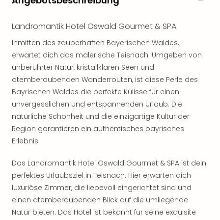
Angebotsbeschreibung
noc
meh
Landromantik Hotel Oswald Gourmet & SPA
Frei
Frei
Inmitten des zauberhaften Bayerischen Waldes,
Eur
erwartet dich das malerische Teisnach. Umgeben von
Frei
unberührter Natur, kristallklaren Seen und
Deu
atemberaubenden Wanderrouten, ist diese Perle des
Frei
Bayrischen Waldes die perfekte Kulisse für einen
Nied
unvergesslichen und entspannenden Urlaub. Die
Frei
natürliche Schönheit und die einzigartige Kultur der
Öste
Frei
Region garantieren ein authentisches bayrisches
Fran
Erlebnis.
Musi
&
Das Landromantik Hotel Oswald Gourmet & SPA ist dein
Sho
perfektes Urlaubsziel in Teisnach. Hier erwarten dich
Musi
luxuriöse Zimmer, die liebevoll eingerichtet sind und
Starl
einen atemberaubenden Blick auf die umliegende
Expr
Natur bieten. Das Hotel ist bekannt für seine exquisite
Moul