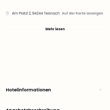
Sere
Park
Allw
Am Platzl 2
,
94244
Teisnach
Auf der Karte anzeigen
Müns
Zoo
Leip
Mehr lesen
Safa
Beek
Ber
ZOO
Erle
Gels
Welt
Wal
Nau
Aqu
Zool
Hotelinformationen
Gar
Berli
alle
Ang