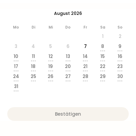
Ang
Wass
August 2026
Trop
Isla
Mo
Di
Mi
Do
Fr
Sa
So
The
1
2
Erdi
Rula
3
4
5
6
7
8
9
Bad
---
---
10
11
12
13
14
15
16
Sch
---
---
---
---
---
---
---
aqu
17
18
19
20
21
22
23
The
---
---
---
---
---
---
---
24
25
26
27
28
29
30
Sins
---
---
---
---
---
---
---
alle
31
Ang
---
Zoo
&
Safa
Bestätigen
Erle
Zoo
Han