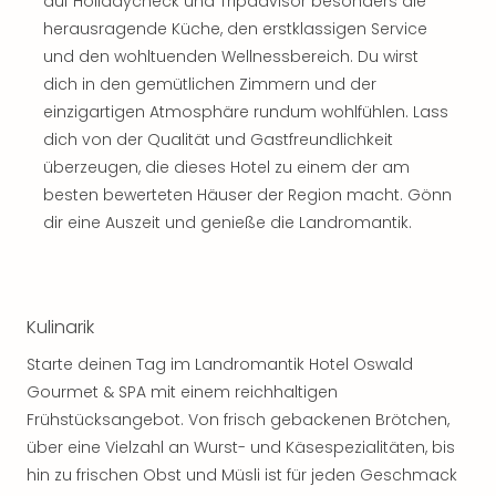
auf Holidaycheck und Tripadvisor besonders die
Sch
und
herausragende Küche, den erstklassigen Service
das
und den wohltuenden Wellnessbereich. Du wirst
Biest
dich in den gemütlichen Zimmern und der
Wie
einzigartigen Atmosphäre rundum wohlfühlen. Lass
Mari
dich von der Qualität und Gastfreundlichkeit
Ther
überzeugen, die dieses Hotel zu einem der am
Sta
besten bewerteten Häuser der Region macht. Gönn
Ente
Das
dir eine Auszeit und genieße die Landromantik.
Pha
der
Ope
Köln
Kulinarik
Tan
Starte deinen Tag im Landromantik Hotel Oswald
der
Vam
Gourmet & SPA mit einem reichhaltigen
alle
Frühstücksangebot. Von frisch gebackenen Brötchen,
Ang
über eine Vielzahl an Wurst- und Käsespezialitäten, bis
Sho
hin zu frischen Obst und Müsli ist für jeden Geschmack
&