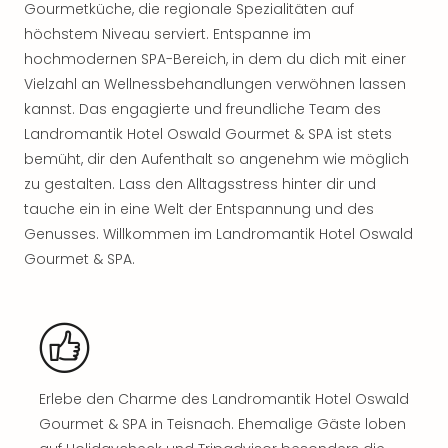
Gourmetküche, die regionale Spezialitäten auf
Rou
Das
höchstem Niveau serviert. Entspanne im
Musi
hochmodernen SPA-Bereich, in dem du dich mit einer
Köni
Vielzahl an Wellnessbehandlungen verwöhnen lassen
der
kannst. Das engagierte und freundliche Team des
Löw
Landromantik Hotel Oswald Gourmet & SPA ist stets
Die
bemüht, dir den Aufenthalt so angenehm wie möglich
Eisk
zu gestalten. Lass den Alltagsstress hinter dir und
Tarz
MJ
tauche ein in eine Welt der Entspannung und des
–
Genusses. Willkommen im Landromantik Hotel Oswald
Das
Gourmet & SPA.
Mich
Jac
Musi
Der
Teuf
träg
Erlebe den Charme des Landromantik Hotel Oswald
Pra
Gourmet & SPA in Teisnach. Ehemalige Gäste loben
Die