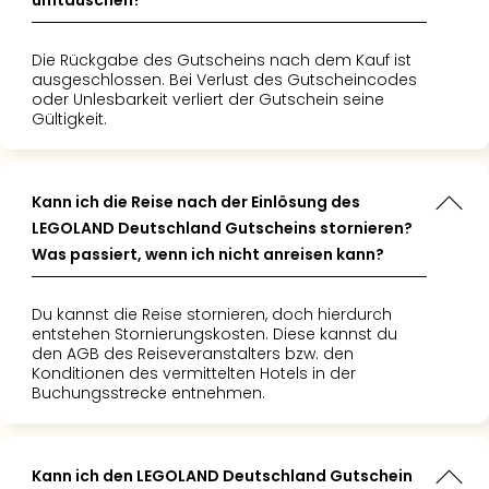
umtauschen?
Even
at
Die Rückgabe des Gutscheins nach dem Kauf ist
War
ausgeschlossen. Bei Verlust des Gutscheincodes
Bros.
oder Unlesbarkeit verliert der Gutschein seine
Stud
Gültigkeit.
Tour
Lon
–
Kann ich die Reise nach der Einlösung des
The
LEGOLAND Deutschland Gutscheins stornieren?
Mak
Was passiert, wenn ich nicht anreisen kann?
of
Harr
Pott
Du kannst die Reise stornieren, doch hierdurch
Form
entstehen Stornierungskosten. Diese kannst du
den AGB des Reiseveranstalters bzw. den
1
Konditionen des vermittelten Hotels in der
Die
Buchungsstrecke entnehmen.
Auss
Imme
Auss
Kann ich den LEGOLAND Deutschland Gutschein
alle