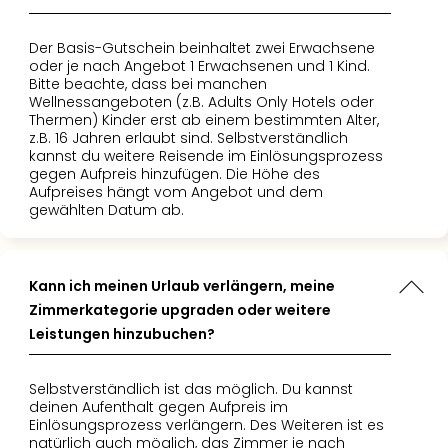
Fest
Stör
Fest
Der Basis-Gutschein beinhaltet zwei Erwachsene
Mus
oder je nach Angebot 1 Erwachsenen und 1 Kind.
Bitte beachte, dass bei manchen
Fuld
Wellnessangeboten (z.B. Adults Only Hotels oder
Are
Thermen) Kinder erst ab einem bestimmten Alter,
di
z.B. 16 Jahren erlaubt sind. Selbstverständlich
Ver
kannst du weitere Reisende im Einlösungsprozess
gegen Aufpreis hinzufügen. Die Höhe des
alle
Aufpreises hängt vom Angebot und dem
Ang
gewählten Datum ab.
Musi
Musi
Ham
alle
Kann ich meinen Urlaub verlängern, meine
Ang
Zimmerkategorie upgraden oder weitere
Kultu
Leistungen hinzubuchen?
&
Spor
Selbstverständlich ist das möglich. Du kannst
Mus
deinen Aufenthalt gegen Aufpreis im
Tec
Einlösungsprozess verlängern. Des Weiteren ist es
Sins
natürlich auch möglich, das Zimmer je nach