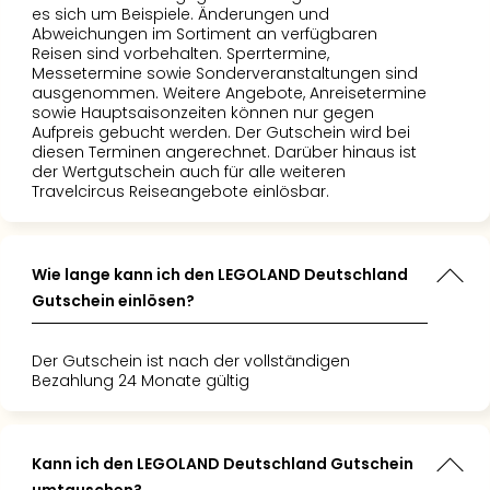
Of
es sich um Beispiele. Änderungen und
Thro
Abweichungen im Sortiment an verfügbaren
Stud
Reisen sind vorbehalten. Sperrtermine,
Messetermine sowie Sonderveranstaltungen sind
Tour
ausgenommen. Weitere Angebote, Anreisetermine
Swar
sowie Hauptsaisonzeiten können nur gegen
Krist
Aufpreis gebucht werden. Der Gutschein wird bei
Mini
diesen Terminen angerechnet. Darüber hinaus ist
der Wertgutschein auch für alle weiteren
Wun
Travelcircus Reiseangebote einlösbar.
Ham
War
Bros.
Stud
Wie lange kann ich den LEGOLAND Deutschland
Tour
Gutschein einlösen?
Lon
–
Der Gutschein ist nach der vollständigen
The
Bezahlung 24 Monate gültig
Mak
of
Harr
Pott
Kann ich den LEGOLAND Deutschland Gutschein
An