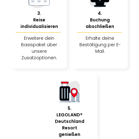
Sch
und
3
.
4
.
das
Reise
Buchung
Biest
individualisieren
abschließen
Wie
Mari
Erweitere dein
Erhalte deine
Ther
Basispaket über
Bestätigung per E-
Sta
unsere
Mail.
Ente
Zusatzoptionen.
Das
Pha
der
Ope
Köln
Tan
der
5
.
Vam
LEGOLAND®
alle
Deutschland
Ang
Resort
Sho
genießen
&