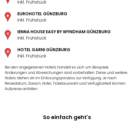
Inkl. Frühstück
noc
meh
EUROHOTEL GÜNZBURG
Frei
Inkl. Frühstück
Frei
Eur
IENNA HOUSE EASY BY WYNDHAM GÜNZBURG
Frei
Inkl. Frühstück
Deu
HOTEL GARNI GÜNZBURG
Frei
Inkl. Frühstück
Nied
Frei
Bei den angegebenen Hotels handelt es sich um Beispiele.
Öste
Änderungen und Abweichungen sind vorbehalten. Diese und weitere
Frei
Hotels stehen dir im Einlösungsprozess zur Verfügung. Je nach
Reisedatum, Saison, Hotel, Ticketauswahl und Verfügbarkeit können
Fran
Aufpreise anfallen.
Musi
&
Sho
Musi
So einfach geht's
Starl
Expr
Moul