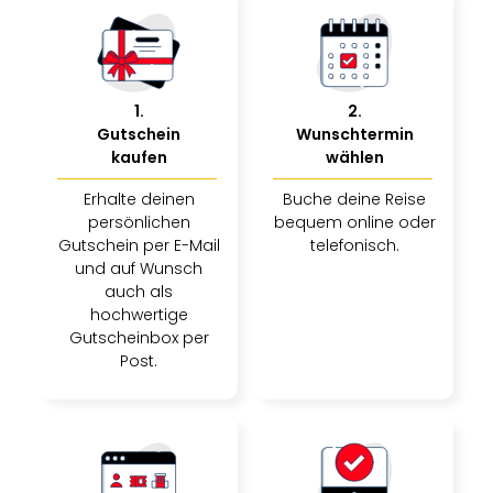
Rou
Das
Musi
Köni
der
1
.
2
.
Löw
Gutschein
Wunschtermin
Die
kaufen
wählen
Eisk
Erhalte deinen
Buche deine Reise
Tarz
persönlichen
bequem online oder
MJ
Gutschein per E-Mail
telefonisch.
–
und auf Wunsch
Das
auch als
Mich
hochwertige
Jac
Gutscheinbox per
Musi
Post.
Der
Teuf
träg
Pra
Die