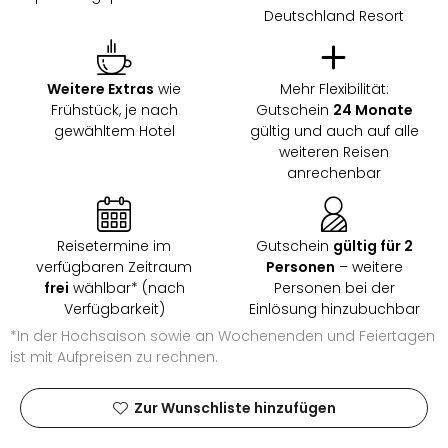
Ang
Deutschland Resort
Wass
Trop
Isla
Weitere Extras
wie
Mehr Flexibilität:
The
Frühstück, je nach
Gutschein
24 Monate
Erdi
gewähltem Hotel
gültig und auch auf alle
Rula
weiteren Reisen
Bad
anrechenbar
Sch
aqu
The
Reisetermine im
Gutschein
gültig für 2
Sins
verfügbaren Zeitraum
Personen
– weitere
alle
frei
wählbar* (nach
Personen bei der
Ang
Verfügbarkeit)
Einlösung hinzubuchbar
Zoo
*In der Hochsaison sowie an Wochenenden und Feiertagen
&
ist mit Aufpreisen zu rechnen.
Safa
Erle
Zoo
Zur Wunschliste hinzufügen
Han