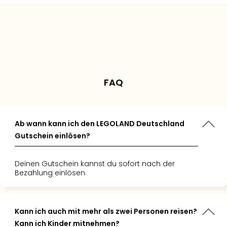
 Meine
 gleich
Qua
ben die
el. Wir
cke war,
nen Aufenthalt
Reisende
us weiteren
hinzu und
und
Com
n geliebt!"
ie Kombi
wir den
ten Hotels oder
von
ausgedehnten
exklusiven
Club
Personen sehen sich das
l immer
rk voll
en für Kinder
ategorien
tparkspaß!
.
.
Angebot gerade an
Pret
uchen."
n."
Wo
alle
Ang
FAQ
TV
Sho
ZDF
Fern
Ab wann kann ich den LEGOLAND Deutschland
in
Gutschein einlösen?
Main
Stef
Raa
Deinen Gutschein kannst du sofort nach der
Sho
Bezahlung einlösen.
alle
Ang
Fest
Kann ich auch mit mehr als zwei Personen reisen?
Dom
Kann ich Kinder mitnehmen?