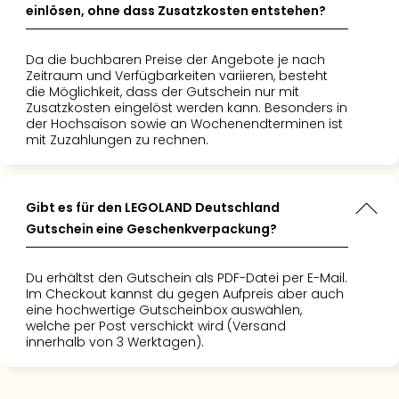
Ang
einlösen, ohne dass Zusatzkosten entstehen?
Spor
Skiu
Da die buchbaren Preise der Angebote je nach
in
Zeitraum und Verfügbarkeiten variieren, besteht
Deu
die Möglichkeit, dass der Gutschein nur mit
Skiu
Zusatzkosten eingelöst werden kann. Besonders in
der Hochsaison sowie an Wochenendterminen ist
in
mit Zuzahlungen zu rechnen.
Öste
Form
1
Reis
Gibt es für den LEGOLAND Deutschland
Konz
Gutschein eine Geschenkverpackung?
Konz
Pitbu
Du erhältst den Gutschein als PDF-Datei per E-Mail.
Karo
Im Checkout kannst du gegen Aufpreis aber auch
G
eine hochwertige Gutscheinbox auswählen,
Back
welche per Post verschickt wird (Versand
innerhalb von 3 Werktagen).
Boy
Disn
in