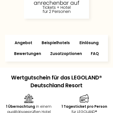
anrechenbar auf
Slag
Tickets + Hotel
Eftel
für 2 Personen
LEG
Deu
Parc
Astér
Rast
Angebot
Beispielhotels
Einlösung
Lan
Baye
Bewertungen
Zusatzoptionen
FAQ
Park
Plop
Deu
(eh
Wertgutschein für das LEGOLAND®
Holi
Park
Deutschland Resort
Tivol
Kop
Futu
Bela
1 Übernachtung
in einem
1 Tagesticket pro Person
alle
qualitätsgeprüften Hotel
für LEGOLAND®