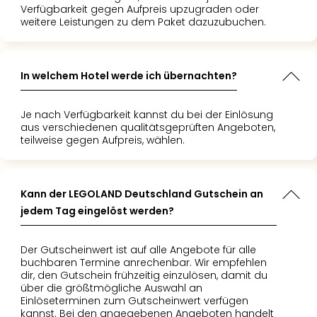
Mer
Verfügbarkeit gegen Aufpreis upzugraden oder
weitere Leistungen zu dem Paket dazuzubuchen.
Ben
Mus
Stut
Pors
In welchem Hotel werde ich übernachten?
Mus
Auto
Je nach Verfügbarkeit kannst du bei der Einlösung
Wolf
aus verschiedenen qualitätsgeprüften Angeboten,
BM
teilweise gegen Aufpreis, wählen.
Mus
in
Mün
Kann der LEGOLAND Deutschland Gutschein an
Barb
jedem Tag eingelöst werden?
Mus
Tec
Spey
Der Gutscheinwert ist auf alle Angebote für alle
alle
buchbaren Termine anrechenbar. Wir empfehlen
Ang
dir, den Gutschein frühzeitig einzulösen, damit du
über die größtmögliche Auswahl an
Auss
Einlöseterminen zum Gutscheinwert verfügen
Ga
kannst. Bei den angegebenen Angeboten handelt