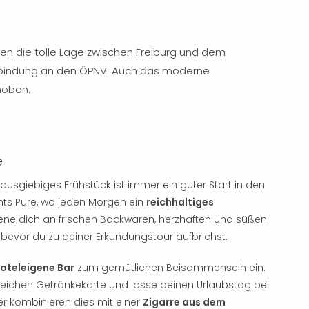
en die tolle Lage zwischen Freiburg und dem
nbindung an den ÖPNV. Auch das moderne
hoben.
e
 ausgiebiges Frühstück ist immer ein guter Start in den
nts Pure, wo jeden Morgen ein
reichhaltiges
diene dich an frischen Backwaren, herzhaften und süßen
evor du zu deiner Erkundungstour aufbrichst.
oteleigene Bar
zum gemütlichen Beisammensein ein.
reichen Getränkekarte und lasse deinen Urlaubstag bei
r kombinieren dies mit einer
Zigarre aus dem