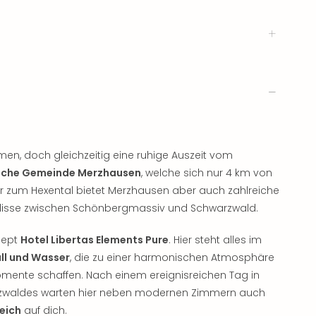
en, doch gleichzeitig eine ruhige Auszeit vom
ische Gemeinde Merzhausen
, welche sich nur 4 km von
 Tor zum Hexental bietet Merzhausen aber auch zahlreiche
urkulisse zwischen Schönbergmassiv und Schwarzwald.
cept
Hotel Libertas Elements Pure
. Hier steht alles im
all und Wasser
, die zu einer harmonischen Atmosphäre
nte schaffen. Nach einem ereignisreichen Tag in
arzwaldes warten hier neben modernen Zimmern auch
eich
auf dich.