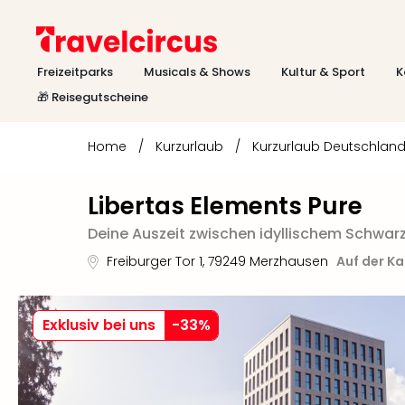
Freizeitparks
Musicals & Shows
Kultur & Sport
K
🎁 Reisegutscheine
Home
/
Kurzurlaub
/
Kurzurlaub Deutschlan
Libertas Elements Pure
Deine Auszeit zwischen idyllischem Schwa
Freiburger Tor 1
,
79249
Merzhausen
Auf der K
Exklusiv bei uns
-
33
%