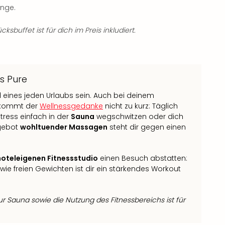
nge.
ksbuffet ist für dich im Preis inkludiert.
s Pure
el eines jeden Urlaubs sein. Auch bei deinem
e kommt der
Wellnessgedanke
nicht zu kurz: Täglich
Stress einfach in der
Sauna
wegschwitzen oder dich
gebot
wohltuender Massagen
steht dir gegen einen
hoteleigenen Fitnessstudio
einen Besuch abstatten:
ie freien Gewichten ist dir ein stärkendes Workout
r Sauna sowie die Nutzung des Fitnessbereichs ist für