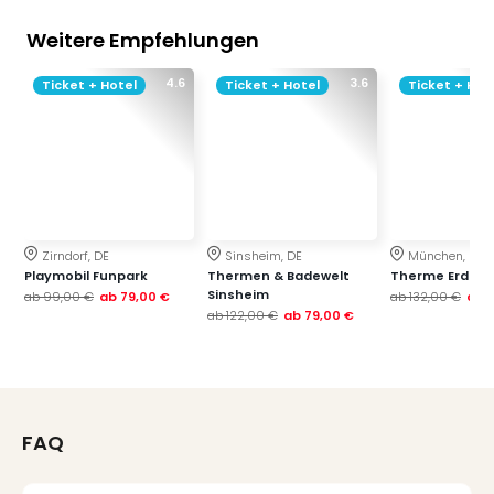
Thea
Weitere Empfehlungen
ABB
Voy
4.6
3.6
Ticket + Hotel
Ticket + Hotel
Ticket + Hot
in
Lon
Harr
Pott
Thea
Lon
GOP
Zirndorf, DE
Sinsheim, DE
München, DE
Vari
Playmobil Funpark
Thermen & Badewelt
Therme Erding
Thea
Sinsheim
ab
99,00 €
ab
79,00 €
ab
132,00 €
ab
Frie
ab
122,00 €
ab
79,00 €
Pala
Berli
Fest
Neu
Fest
FAQ
Bad
Bad