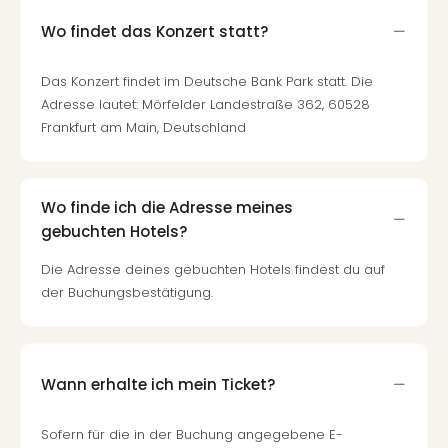
Qua
Com
Wo findet das Konzert statt?
Club
Pret
Das Konzert findet im Deutsche Bank Park statt. Die
Wo
Adresse lautet: Mörfelder Landestraße 362, 60528
alle
Frankfurt am Main, Deutschland
Ang
TV
Sho
ZDF
Wo finde ich die Adresse meines
Fern
gebuchten Hotels?
in
Die Adresse deines gebuchten Hotels findest du auf
Main
der Buchungsbestätigung.
Stef
Raa
Sho
alle
Ang
Wann erhalte ich mein Ticket?
Fest
Dom
Sofern für die in der Buchung angegebene E-