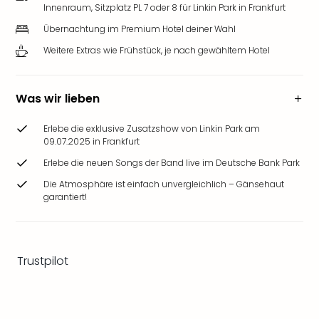
Ang
Innenraum, Sitzplatz PL 7 oder 8 für Linkin Park in Frankfurt
Wass
Übernachtung im Premium Hotel deiner Wahl
Trop
Weitere Extras wie Frühstück, je nach gewähltem Hotel
Isla
The
Erdi
Was wir lieben
Rula
Bad
Erlebe die exklusive Zusatzshow von Linkin Park am
Sch
09.07.2025 in Frankfurt
aqu
Erlebe die neuen Songs der Band live im Deutsche Bank Park
The
Sins
Die Atmosphäre ist einfach unvergleichlich – Gänsehaut
alle
garantiert!
Ang
Zoo
&
Safa
Trustpilot
Erle
Zoo
Han