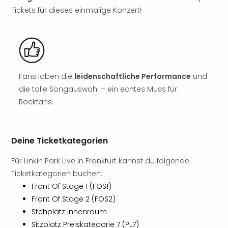
noc
Tickets für dieses einmalige Konzert!
meh
Frei
Frei
Eur
Frei
Deu
Fans loben die
leidenschaftliche Performance
und
Frei
die tolle Songauswahl – ein echtes Muss für
Nied
Rockfans.
Frei
Öste
Frei
Deine Ticketkategorien
Fran
Musi
Für Linkin Park Live in Frankfurt kannst du folgende
&
Ticketkategorien buchen:
Sho
Front Of Stage 1 (FOS1)
Musi
Front Of Stage 2 (FOS2)
Starl
Expr
Stehplatz Innenraum
Moul
Sitzplatz Preiskategorie 7 (PL7)