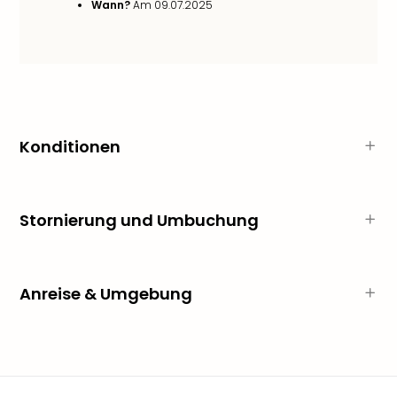
Sch
Wann?
Am 09.07.2025
und
das
Biest
Wie
Mari
Ther
Sta
Konditionen
Ente
Das
Pha
der
Stornierung und Umbuchung
Ope
Köln
Tan
Anreise & Umgebung
der
Vam
alle
Ang
Sho
&