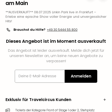
am Main
Slag
Eftel
**AUSVERKAUFT** 08.07.2025 Linkin Park live in Frankfurt –
LEG
Erlebe eine epische Show voller Energie und unvergesslicher
Hits!
Deu
Parc
Brauchst du Hilfe?
+49 30 5444 55 800
Astér
Rast
Dieses Angebot ist im Moment ausverkauft
Lan
Baye
Das Angebot ist leider ausverkauft. Melde dich jetzt für
Park
unseren Newsletter an, um keine neuen Angebote zu
Plop
verpassen!
Deu
(eh
Anmelden
Holi
Park
Tivol
Kop
Futu
Exklusiv für Travelcircus Kunden
Bela
alle
Tickets der Kategorie Front of Stage 1 oder 2, Stehplatz