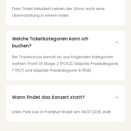
Mer
Dein Ticket inkludiert neben der Show auch eine
Ben
Übernachtung in einem Hotel.
Mus
Stut
Pors
Mus
Welche Ticketkategorien kann ich
Auto
buchen?
Wolf
BM
Bei Travelcircus kannst du aus folgenden Kategorien
Mus
wählen: Front Of Stage 2 (FOS2), Sitzplatz Preiskategorie
in
7 (PL7) und Sitzplatz Preiskategorie 8 (PL8).
Mün
Barb
Mus
Tec
Wann findet das Konzert statt?
Spey
alle
Linkin Park Live in Frankfurt findet am 08.07.2025 statt.
Ang
Auss
Ga