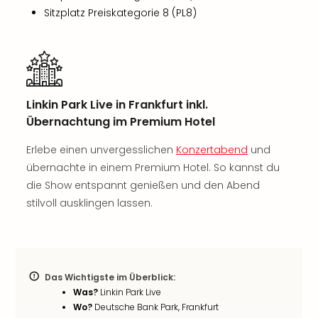
Rou
Sitzplatz Preiskategorie 8 (PL8)
Das
Musi
Köni
der
Löw
Die
Linkin Park Live in Frankfurt inkl.
Eisk
Übernachtung im Premium Hotel
Tarz
MJ
Erlebe einen unvergesslichen
Konzertabend
und
–
übernachte in einem Premium Hotel. So kannst du
Das
die Show entspannt genießen und den Abend
Mich
stilvoll ausklingen lassen.
Jac
Musi
Der
Teuf
träg
Das Wichtigste im Überblick:
Pra
Was?
Linkin Park Live
Die
Wo?
Deutsche Bank Park, Frankfurt