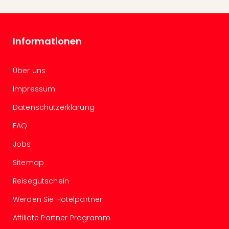
Of
Thro
Stud
Tour
Informationen
Swar
Krist
Mini
Über uns
Wun
Impressum
Ham
War
Datenschutzerklärung
Bros.
FAQ
Stud
Tour
Jobs
Lon
–
Sitemap
The
Reisegutschein
Mak
of
Werden Sie Hotelpartner!
Harr
Pott
Affiliate Partner Programm
An