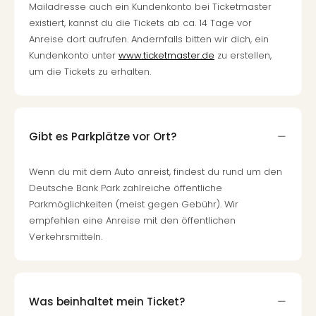
Fest
Mailadresse auch ein Kundenkonto bei Ticketmaster
Stör
existiert, kannst du die Tickets ab ca. 14 Tage vor
Fest
Anreise dort aufrufen. Andernfalls bitten wir dich, ein
Mus
Kundenkonto unter
www.ticketmaster.de
zu erstellen,
Fuld
um die Tickets zu erhalten.
Are
di
Ver
alle
Gibt es Parkplätze vor Ort?
Ang
Musi
Musi
Wenn du mit dem Auto anreist, findest du rund um den
Ham
Deutsche Bank Park zahlreiche öffentliche
alle
Parkmöglichkeiten (meist gegen Gebühr). Wir
Ang
empfehlen eine Anreise mit den öffentlichen
Kultu
Verkehrsmitteln.
&
Spor
Mus
Tec
Was beinhaltet mein Ticket?
Sins