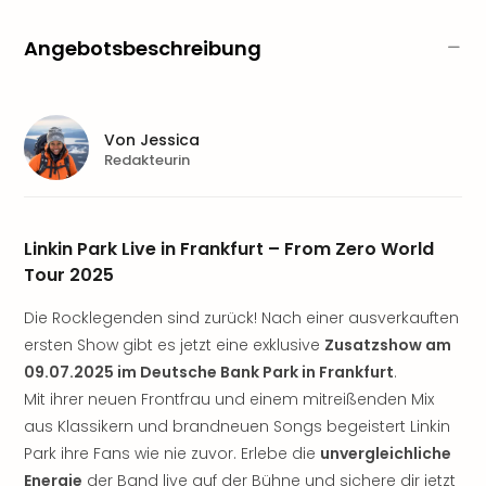
Sere
Park
Angebotsbeschreibung
Allw
Müns
Zoo
Leip
Von
Jessica
Safa
Redakteurin
Beek
Ber
ZOO
Erle
Linkin Park Live in Frankfurt – From Zero World
Gels
Tour 2025
Welt
Wal
Die Rocklegenden sind zurück! Nach einer ausverkauften
Nau
ersten Show gibt es jetzt eine exklusive
Zusatzshow am
Aqu
09.07.2025 im Deutsche Bank Park in Frankfurt
.
Zool
Mit ihrer neuen Frontfrau und einem mitreißenden Mix
Gar
aus Klassikern und brandneuen Songs begeistert Linkin
Berli
Park ihre Fans wie nie zuvor. Erlebe die
unvergleichliche
alle
Energie
der Band live auf der Bühne und sichere dir jetzt
Ang