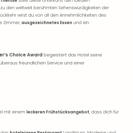
r Themse
stellt diese Unterkunft den idealen
 zu den weltweit berühmten Sehenswürdigkeiten der
Rückkehr wirst du von all den Annehmlichkeiten des
le Zimmer,
ausgezeichnetes Essen
und ein
ler’s Choice Award
begeistert das Hotel seine
beraus freundlichen Service und einer
el mit einem
leckeren Frühstücksangebot
, dass dich für
t das
hoteleigene Restaurant
Londinium. Moderne und