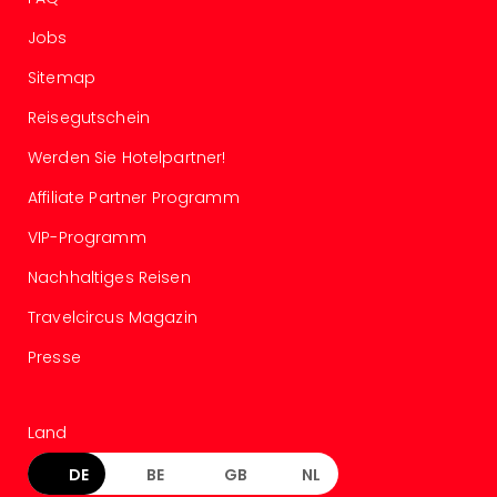
Ang
Spor
Jobs
Skiu
Sitemap
in
Deu
Reisegutschein
Skiu
Werden Sie Hotelpartner!
in
Öste
Affiliate Partner Programm
Form
1
VIP-Programm
Reis
Nachhaltiges Reisen
Konz
Konz
Travelcircus Magazin
Pitbu
Karo
Presse
G
Back
Boy
Land
Disn
DE
BE
GB
NL
in