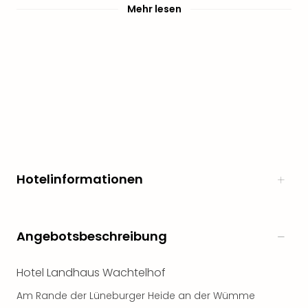
Mehr lesen
noc
meh
Frei
Frei
Eur
Frei
Deu
Frei
Nied
Frei
Öste
Hotelinformationen
Frei
Fran
Musi
&
Angebotsbeschreibung
Sho
Musi
Starl
Hotel Landhaus Wachtelhof
Expr
Am Rande der Lüneburger Heide an der Wümme
Moul