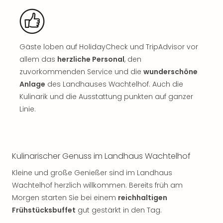
Sch
und
das
Biest
Wie
Gäste loben auf HolidayCheck und TripAdvisor vor
Mari
allem das
herzliche Personal
, den
Ther
zuvorkommenden Service und die
wunderschöne
Sta
Anlage
des Landhauses Wachtelhof. Auch die
Ente
Kulinarik und die Ausstattung punkten auf ganzer
Das
Linie.
Pha
der
Ope
Köln
Tan
Kulinarischer Genuss im Landhaus Wachtelhof
der
Kleine und große Genießer sind im Landhaus
Vam
Wachtelhof herzlich willkommen. Bereits früh am
alle
Ang
Morgen starten Sie bei einem
reichhaltigen
Sho
Frühstücksbuffet
gut gestärkt in den Tag.
&