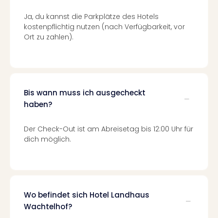
Of
Thro
Ja, du kannst die Parkplätze des Hotels
Stud
kostenpflichtig nutzen (nach Verfügbarkeit, vor
Tour
Ort zu zahlen).
Swar
Krist
Mini
Wun
Ham
Bis wann muss ich ausgecheckt
War
haben?
Bros.
Stud
Der Check-Out ist am Abreisetag bis 12:00 Uhr für
Tour
dich möglich.
Lon
–
The
Mak
of
Wo befindet sich Hotel Landhaus
Harr
Pott
Wachtelhof?
An