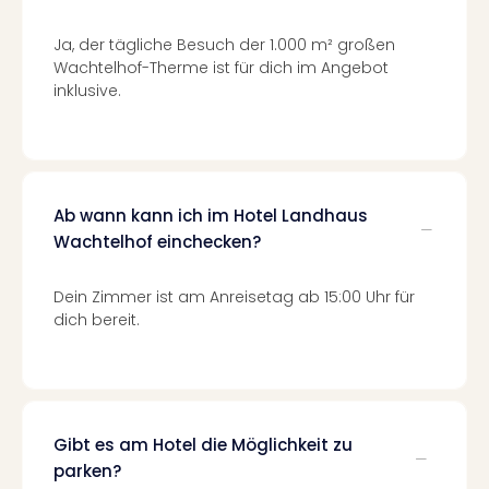
Mer
Ben
Ja, der tägliche Besuch der 1.000 m² großen
Mus
Wachtelhof-Therme ist für dich im Angebot
Stut
inklusive.
Pors
Mus
Auto
Wolf
BM
Ab wann kann ich im Hotel Landhaus
Mus
Wachtelhof einchecken?
in
Mün
Dein Zimmer ist am Anreisetag ab 15:00 Uhr für
Barb
dich bereit.
Mus
Tec
Spey
alle
Ang
Gibt es am Hotel die Möglichkeit zu
Auss
Ga
parken?