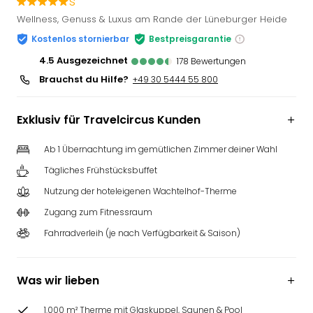
s
Slag
Wellness, Genuss & Luxus am Rande der Lüneburger Heide
Eftel
Kostenlos stornierbar
Bestpreisgarantie
LEG
Deu
4.5
ausgezeichnet
178
Bewertungen
Parc
Brauchst du Hilfe?
+49 30 5444 55 800
Astér
Rast
Exklusiv für Travelcircus Kunden
Lan
Baye
Ab 1 Übernachtung im gemütlichen Zimmer deiner Wahl
Park
Plop
Tägliches Frühstücksbuffet
Deu
Nutzung der hoteleigenen Wachtelhof-Therme
(eh
Holi
Zugang zum Fitnessraum
Park
Fahrradverleih (je nach Verfügbarkeit & Saison)
Tivol
Kop
Futu
Was wir lieben
Bela
alle
1.000 m² Therme mit Glaskuppel, Saunen & Pool