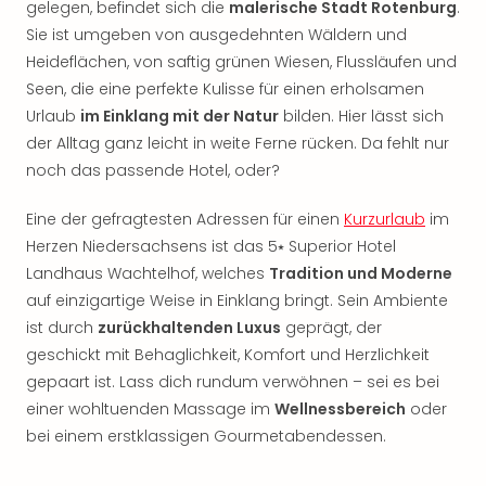
gelegen, befindet sich die
malerische Stadt Rotenburg
.
Rou
Das
Sie ist umgeben von ausgedehnten Wäldern und
Musi
Heideflächen, von saftig grünen Wiesen, Flussläufen und
Köni
Seen, die eine perfekte Kulisse für einen erholsamen
der
Urlaub
im Einklang mit der Natur
bilden. Hier lässt sich
Löw
der Alltag ganz leicht in weite Ferne rücken. Da fehlt nur
Die
noch das passende Hotel, oder?
Eisk
Tarz
Eine der gefragtesten Adressen für einen
Kurzurlaub
im
MJ
Herzen Niedersachsens ist das 5⭑ Superior Hotel
–
Das
Landhaus Wachtelhof, welches
Tradition und Moderne
Mich
auf einzigartige Weise in Einklang bringt. Sein Ambiente
Jac
ist durch
zurückhaltenden Luxus
geprägt, der
Musi
geschickt mit Behaglichkeit, Komfort und Herzlichkeit
Der
gepaart ist. Lass dich rundum verwöhnen – sei es bei
Teuf
einer wohltuenden Massage im
Wellnessbereich
oder
träg
bei einem erstklassigen Gourmetabendessen.
Pra
Die