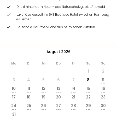
Ang
Direkt hinter dem Hotel – das Naturschutzgebiet Ahewald
Wass
Trop
Luxuriöse Auszeit im 5⭑S Boutique Hotel zwischen Hamburg
& Bremen
Isla
The
Saisonale Gourmetküche aus heimischen Zutaten
Erdi
Rula
Bad
Sch
August 2026
aqu
The
Mo
Di
Mi
Do
Fr
Sa
So
Sins
1
2
alle
Ang
3
4
5
6
7
8
9
Zoo
---
10
11
12
13
14
15
16
&
---
---
---
---
---
---
---
Safa
17
18
19
20
21
22
23
Erle
---
---
---
---
---
---
---
24
25
26
27
28
29
30
Zoo
---
---
---
---
---
---
---
Han
31