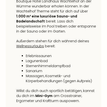
Boutique Hotel Landhaus Wachtelhof an der
Qua
Wümme wunderbar erholen können. In der
Com
Wachtelhof Therme steht für dich auf über
Club
1.000 m² eine luxuriöse Sauna- und
Pret
Badelandschaft
bereit. Lass dich
Wo
beispielsweise im Pool treiben oder entspanne
alle
in der Sauna oder im Garten.
Ang
TV
Außerdem stehen für dich während deines
Sho
Wellnessurlaubs
bereit:
ZDF
Fern
Erlebnissaunen
in
Lagunenbad
Main
Sternenhimmeldampfbad
Stef
Sanarium
Raa
Massagen, Kosmetik- und
Sho
Körperbehandlungen (gegen Aufpreis)
alle
Willst du dich auch sportlich betätigen, kannst
Ang
du dich im
Mini-Gym
am Crosstrainer,
Fest
Ergometer und Kraftturm auspowern.
Dom