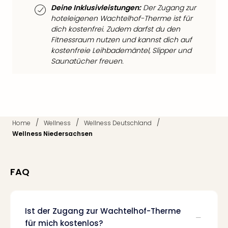
Fest
Deine Inklusivleistungen:
Der Zugang zur
Stör
hoteleigenen Wachtelhof-Therme ist für
Fest
dich kostenfrei. Zudem darfst du den
Mus
Fitnessraum nutzen und kannst dich auf
Fuld
kostenfreie Leihbademäntel, Slipper und
Are
Saunatücher freuen.
di
Ver
alle
Ang
Musi
Musi
/
/
/
Home
Wellness
Wellness Deutschland
Ham
Wellness Niedersachsen
alle
Ang
Kultu
FAQ
&
Spor
Mus
Ist der Zugang zur Wachtelhof-Therme
Tec
für mich kostenlos?
Sins