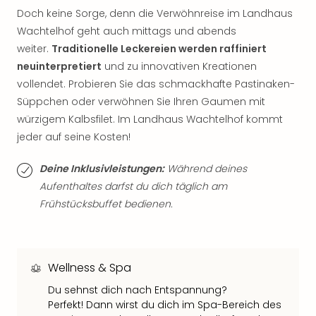
Thea
Doch keine Sorge, denn die Verwöhnreise im Landhaus
ABB
Wachtelhof geht auch mittags und abends
Voy
weiter.
Traditionelle Leckereien werden raffiniert
in
neuinterpretiert
und zu innovativen Kreationen
Lon
vollendet. Probieren Sie das schmackhafte Pastinaken-
Harr
Süppchen oder verwöhnen Sie Ihren Gaumen mit
Pott
Thea
würzigem Kalbsfilet. Im Landhaus Wachtelhof kommt
Lon
jeder auf seine Kosten!
GOP
Vari
Deine Inklusivleistungen:
Während deines
Thea
Aufenthaltes darfst du dich täglich am
Frie
Frühstücksbuffet bedienen.
Pala
Berli
Fest
Neu
Wellness & Spa
Fest
Bad
Du sehnst dich nach Entspannung?
Perfekt! Dann wirst du dich im Spa-Bereich des
Bad