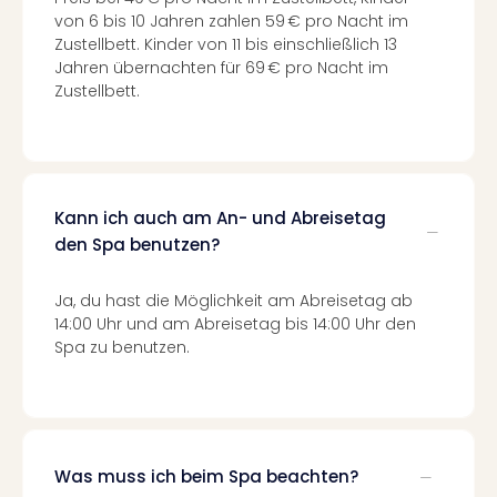
Ang
von 6 bis 10 Jahren zahlen 59 € pro Nacht im
Spor
Zustellbett. Kinder von 11 bis einschließlich 13
Skiu
Jahren übernachten für 69 € pro Nacht im
in
Zustellbett.
Deu
Skiu
in
Öste
Form
Kann ich auch am An- und Abreisetag
1
den Spa benutzen?
Reis
Konz
Ja, du hast die Möglichkeit am Abreisetag ab
Konz
14:00 Uhr und am Abreisetag bis 14:00 Uhr den
Pitbu
Spa zu benutzen.
Karo
G
Back
Boy
Disn
Was muss ich beim Spa beachten?
in