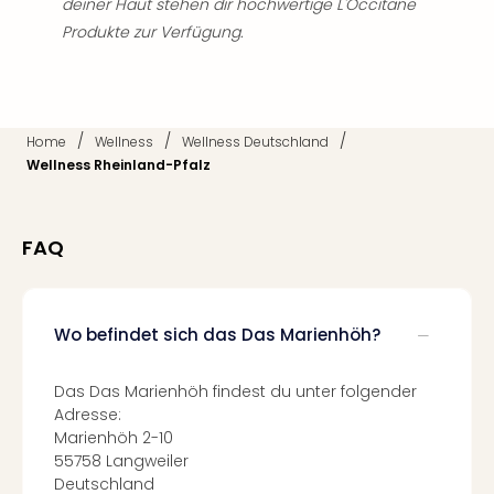
deiner Haut stehen dir hochwertige L'Occitane
Mer
Produkte zur Verfügung.
Ben
Mus
Stut
Pors
Mus
/
/
/
Home
Wellness
Wellness Deutschland
Auto
Wellness Rheinland-Pfalz
Wolf
BM
Mus
FAQ
in
Mün
Barb
Mus
Wo befindet sich das Das Marienhöh?
Tec
Spey
Das Das Marienhöh findest du unter folgender
alle
Adresse:
Ang
Marienhöh 2-10
Auss
55758 Langweiler
Ga
Deutschland