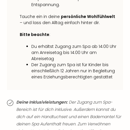
Fest
Entspannung.
Stör
Fest
Tauche ein in deine
persönliche Wohlfühlwelt
Mus
– und lass den Alltag einfach hinter dir.
Fuld
Are
Bitte beachte
:
di
Ver
Du erhältst Zugang zum Spa ab 14:00 Uhr
alle
am Anreisetag bis 14:00 Uhr am
Ang
Abreisetag
Musi
Der Zugang zum Spa ist für Kinder bis
Musi
einschließlich 12 Jahren nur in Begleitung
Ham
eines Erziehungsberechtigten gestattet
alle
Ang
Kultu
&
Deine Inklusivleistungen:
Der Zugang zum Spa-
Spor
Bereich ist für dich inklusive. Außerdem kannst du
Mus
dich auf ein Handtuchset und einen Bademantel für
Tec
deinen Spa Aufenthalt freuen. Zum Verwöhnen
Sins