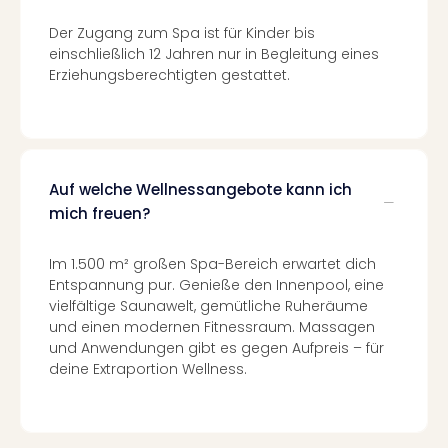
Con
Schl
Der Zugang zum Spa ist für Kinder bis
Sch
einschließlich 12 Jahren nur in Begleitung eines
Konz
Erziehungsberechtigten gestattet.
alle
Ang
Fest
Glüc
Insel
Auf welche Wellnessangebote kann ich
Mer
mich freuen?
Lun
Black
Im 1.500 m² großen Spa-Bereich erwartet dich
Festi
Entspannung pur. Genieße den Innenpool, eine
Nibiri
vielfältige Saunawelt, gemütliche Ruheräume
Festi
und einen modernen Fitnessraum. Massagen
Ikar
und Anwendungen gibt es gegen Aufpreis – für
Festi
deine Extraportion Wellness.
alle
Ang
Loca
Konz