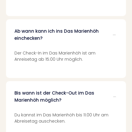
Of
Thro
Stud
Tour
Swar
Ab wann kann ich ins Das Marienhöh
Krist
einchecken?
Mini
Wun
Der Check-In im Das Marienhöh ist am
Ham
Anreisetag ab 15:00 Uhr möglich.
War
Bros.
Stud
Tour
Lon
–
Bis wann ist der Check-Out im Das
The
Marienhöh möglich?
Mak
of
Du kannst im Das Marienhöh bis 11:00 Uhr am
Harr
Abreisetag auschecken.
Pott
An