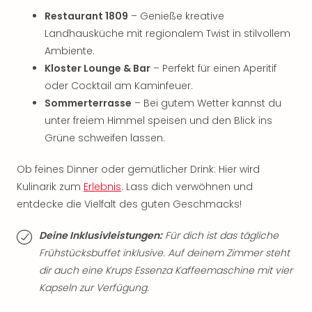
Thea
Restaurant 1809
– Genieße kreative
ABB
Landhausküche mit regionalem Twist in stilvollem
Voy
Ambiente.
in
Kloster Lounge & Bar
– Perfekt für einen Aperitif
Lon
oder Cocktail am Kaminfeuer.
Harr
Pott
Sommerterrasse
– Bei gutem Wetter kannst du
Thea
unter freiem Himmel speisen und den Blick ins
Lon
Grüne schweifen lassen.
GOP
Vari
Ob feines Dinner oder gemütlicher Drink: Hier wird
Thea
Kulinarik zum
Erlebnis
. Lass dich verwöhnen und
Frie
entdecke die Vielfalt des guten Geschmacks!
Pala
Berli
Deine Inklusivleistungen:
Für dich ist das tägliche
Fest
Frühstücksbuffet inklusive. Auf deinem Zimmer steht
Neu
dir auch eine Krups Essenza Kaffeemaschine mit vier
Fest
Bad
Kapseln zur Verfügung.
Bad