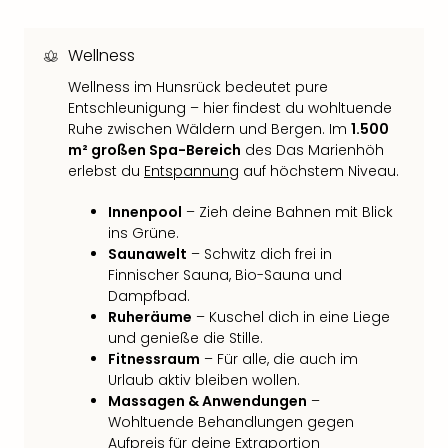
Qua
Com
Club
Wellness
Pret
Wellness im Hunsrück bedeutet pure
Wo
Entschleunigung – hier findest du wohltuende
alle
Ruhe zwischen Wäldern und Bergen. Im
1.500
Ang
m² großen Spa-Bereich
des Das Marienhöh
TV
erlebst du
Entspannung
auf höchstem Niveau.
Sho
ZDF
Innenpool
– Zieh deine Bahnen mit Blick
Fern
ins Grüne.
in
Saunawelt
– Schwitz dich frei in
Main
Finnischer Sauna, Bio-Sauna und
Stef
Dampfbad.
Raa
Ruheräume
– Kuschel dich in eine Liege
Sho
und genieße die Stille.
alle
Fitnessraum
– Für alle, die auch im
Urlaub aktiv bleiben wollen.
Ang
Massagen & Anwendungen
–
Fest
Wohltuende Behandlungen gegen
Dom
Aufpreis für deine Extraportion