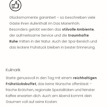
Sch
und
das
Biest
Glücksmomente garantiert – so beschreiben viele
Wie
Gäste ihren Aufenthalt im Das Marienhöh.
Mari
Besonders gelobt werden das
stilvolle Ambiente
,
Ther
der aufmerksame Service und die
traumhafte
Sta
Ruhe
mitten in der Natur. Auch der Spa-Bereich und
Ente
das leckere Frühstück bleiben in bester Erinnerung.
Das
Pha
der
Ope
Köln
Kulinarik
Tan
Starte genussvoll in den Tag mit einem
reichhaltigen
der
Frühstücksbuffet
, das keine Wünsche offenlässt –
Vam
alle
frische Brötchen, regionale Spezialitäten und feinster
Ang
Kaffee erwarten dich. Auch am Abend kommt dein
Sho
Gaumen voll auf seine Kosten:
&