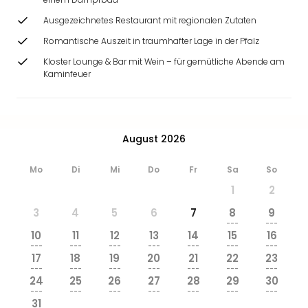
Ang
Ausgezeichnetes Restaurant mit regionalen Zutaten
Wass
Trop
Romantische Auszeit in traumhafter Lage in der Pfalz
Isla
Kloster Lounge & Bar mit Wein – für gemütliche Abende am
The
Kaminfeuer
Erdi
Rula
Bad
Sch
August 2026
aqu
The
Mo
Di
Mi
Do
Fr
Sa
So
Sins
alle
1
2
Ang
3
4
5
6
7
8
9
Zoo
---
---
&
10
11
12
13
14
15
16
---
---
---
---
---
---
---
Safa
17
18
19
20
21
22
23
Erle
---
---
---
---
---
---
---
Zoo
24
25
26
27
28
29
30
---
---
---
---
---
---
---
Han
31