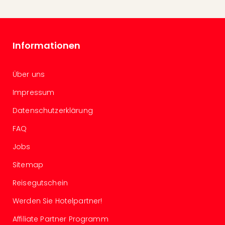
in
Köln
Konz
in
Informationen
Düss
Well
Über uns
Well
Deu
Impressum
Allg
Baye
Datenschutzerklärung
Wal
FAQ
Baye
Bod
Jobs
Harz
Nor
Sitemap
NRW
Reisegutschein
Ost
Sch
Werden Sie Hotelpartner!
alle
Ang
Affiliate Partner Programm