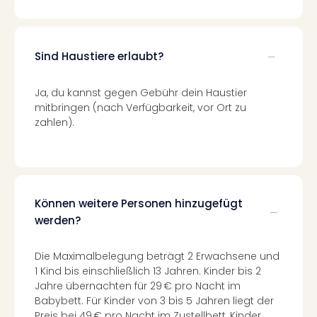
Even
at
War
Sind Haustiere erlaubt?
Bros.
Stud
Tour
Ja, du kannst gegen Gebühr dein Haustier
Lon
mitbringen (nach Verfügbarkeit, vor Ort zu
–
zahlen).
The
Mak
of
Harr
Pott
Können weitere Personen hinzugefügt
Form
werden?
1
Die
Die Maximalbelegung beträgt 2 Erwachsene und
Auss
1 Kind bis einschließlich 13 Jahren. Kinder bis 2
Imme
Jahre übernachten für 29 € pro Nacht im
Auss
Babybett. Für Kinder von 3 bis 5 Jahren liegt der
alle
Preis bei 49 € pro Nacht im Zustellbett, Kinder