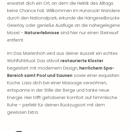
Rou
erwartet dich ein Ort, an dem die Hektik des Alltags
Das
keine Chance hat: Willkommen im Hunsrück! Wandere
Musi
durch den Nationalpark, erkunde die Hängeseilbrücke
Köni
Geierlay oder genieße Ausflüge an die nahegelegene
der
Mosel –
Naturerlebnisse
sind hier nur einen Steinwurf
Löw
entfernt.
Die
Eisk
Im Das Marienhöh wird aus deiner Auszeit ein echtes
Tarz
Wohlfühlritual. Das stilvoll
restaurierte Kloster
MJ
–
begeistert mit modernem Design,
herrlichem Spa-
Das
Bereich samt Pool und Saunen
sowie einer exquisiten
Mich
Küche. Lass dich bei einer Massage verwöhnen,
Jac
entspanne in der Stille der Berge und tanke neue
Musi
Energie. Hier trifft gehobener Komfort auf himmlische
Der
Ruhe – perfekt für deinen Rückzugsort mit dem
Teuf
gewissen Extra.
träg
Pra
Die