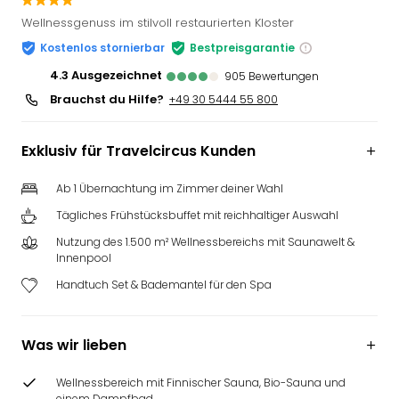
Slag
Wellnessgenuss im stilvoll restaurierten Kloster
Eftel
Kostenlos stornierbar
Bestpreisgarantie
LEG
Deu
4.3
ausgezeichnet
905
Bewertungen
Parc
Brauchst du Hilfe?
+49 30 5444 55 800
Astér
Rast
Exklusiv für Travelcircus Kunden
Lan
Baye
Ab 1 Übernachtung im Zimmer deiner Wahl
Park
Plop
Tägliches Frühstücksbuffet mit reichhaltiger Auswahl
Deu
Nutzung des 1.500 m² Wellnessbereichs mit Saunawelt &
(eh
Innenpool
Holi
Handtuch Set & Bademantel für den Spa
Park
Tivol
Kop
Was wir lieben
Futu
Bela
Wellnessbereich mit Finnischer Sauna, Bio-Sauna und
alle
einem Dampfbad