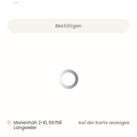
Sere
---
Park
Allw
Müns
Bestätigen
Zoo
Leip
Safa
Beek
Ber
ZOO
Erle
Gels
Welt
Wal
Nau
Aqu
Zool
Gar
Berli
Marienhöh 2-10
,
55758
Auf der Karte anzeigen
Langweiler
alle
Ang