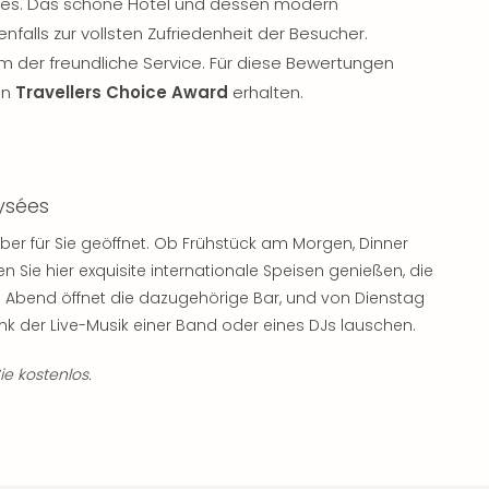
es. Das schöne Hotel und dessen modern
falls zur vollsten Zufriedenheit der Besucher.
der freundliche Service. Für diese Bewertungen
en
Travellers Choice Award
erhalten.
ysées
er für Sie geöffnet. Ob Frühstück am Morgen, Dinner
n Sie hier exquisite internationale Speisen genießen, die
Abend öffnet die dazugehörige Bar, und von Dienstag
nk der Live-Musik einer Band oder eines DJs lauschen.
ie kostenlos.