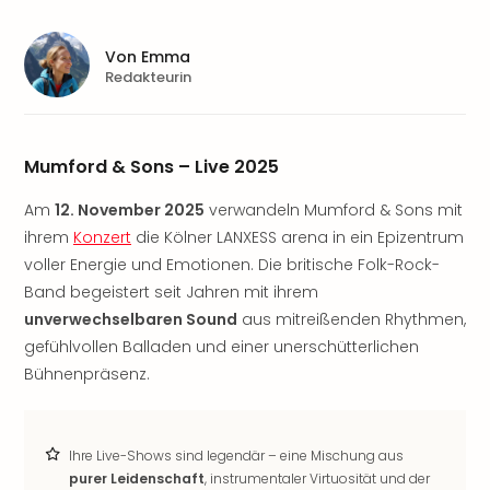
Sere
Park
Allw
Von
Emma
Müns
Redakteurin
Zoo
Leip
Safa
Mumford & Sons – Live 2025
Beek
Ber
Am
12. November 2025
verwandeln Mumford & Sons mit
ZOO
ihrem
Konzert
die Kölner LANXESS arena in ein Epizentrum
Erle
voller Energie und Emotionen. Die britische Folk-Rock-
Gels
Band begeistert seit Jahren mit ihrem
Welt
Wal
unverwechselbaren Sound
aus mitreißenden Rhythmen,
Nau
gefühlvollen Balladen und einer unerschütterlichen
Aqu
Bühnenpräsenz.
Zool
Gar
Berli
Ihre Live-Shows sind legendär – eine Mischung aus
alle
purer Leidenschaft
, instrumentaler Virtuosität und der
Ang