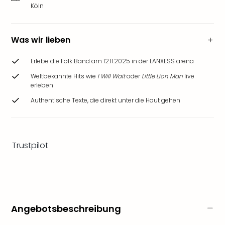
Ang
Köln
Wass
Trop
Isla
Was wir lieben
The
Erdi
Erlebe die Folk Band am 12.11.2025 in der LANXESS arena
Rula
Weltbekannte Hits wie
I Will Wait
oder
Little Lion Man
live
Bad
erleben
Sch
Authentische Texte, die direkt unter die Haut gehen
aqu
The
Sins
alle
Trustpilot
Ang
Zoo
&
Safa
Erle
Zoo
Angebotsbeschreibung
Han