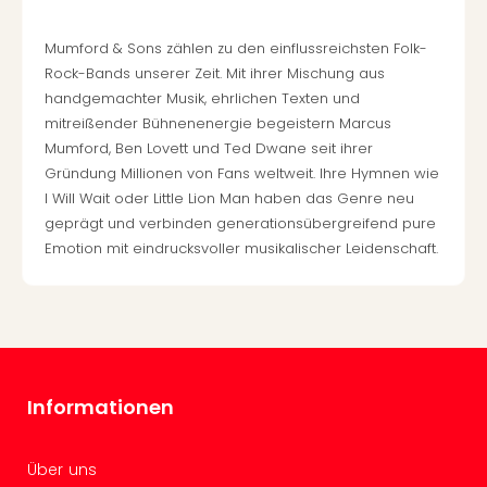
Mer
Ben
Mumford & Sons zählen zu den einflussreichsten Folk-
Mus
Rock-Bands unserer Zeit. Mit ihrer Mischung aus
Stut
handgemachter Musik, ehrlichen Texten und
Pors
mitreißender Bühnenenergie begeistern Marcus
Mus
Mumford, Ben Lovett und Ted Dwane seit ihrer
Auto
Gründung Millionen von Fans weltweit. Ihre Hymnen wie
Wolf
I Will Wait oder Little Lion Man haben das Genre neu
BM
geprägt und verbinden generationsübergreifend pure
Mus
Emotion mit eindrucksvoller musikalischer Leidenschaft.
in
Mün
Barb
Mus
Tec
Spey
alle
Informationen
Ang
Auss
Ga
Über uns