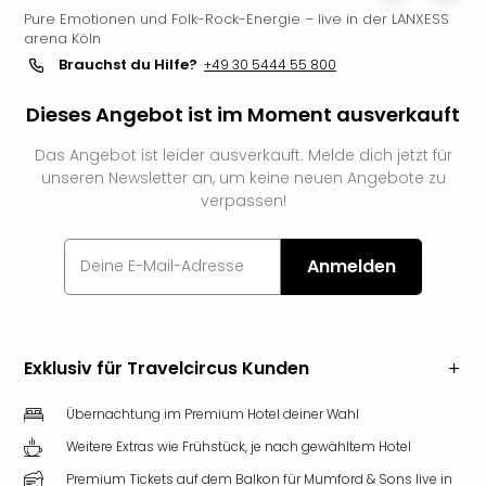
Pure Emotionen und Folk-Rock-Energie – live in der LANXESS
Slag
arena Köln
Eftel
Brauchst du Hilfe?
+49 30 5444 55 800
LEG
Deu
Dieses Angebot ist im Moment ausverkauft
Parc
Astér
Das Angebot ist leider ausverkauft. Melde dich jetzt für
Rast
unseren Newsletter an, um keine neuen Angebote zu
Lan
verpassen!
Baye
Park
Plop
Anmelden
Deu
(eh
Holi
Park
Exklusiv für Travelcircus Kunden
Tivol
Kop
Übernachtung im Premium Hotel deiner Wahl
Futu
Weitere Extras wie Frühstück, je nach gewähltem Hotel
Bela
alle
Premium Tickets auf dem Balkon für Mumford & Sons live in