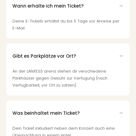
Qua
Wann erhalte ich mein Ticket?
Com
Club
Deine E-Tickets erhältst du bis 5 Tage vor Anreise per
Pret
E-Mail.
Wo
alle
Ang
TV
Sho
Gibt es Parkplätze vor Ort?
ZDF
Fern
An der LANXESS arena stehen dir verschiedene
in
Parkhäuser gegen Gebühr zur Verfügung (nach
Main
Verfügbarkeit, vor Ort zu zahlen).
Stef
Raa
Sho
alle
Was beinhaltet mein Ticket?
Ang
Fest
Dein Ticket inkludiert neben dem Konzert auch eine
Dom
Übernachtung in einem Hotel.