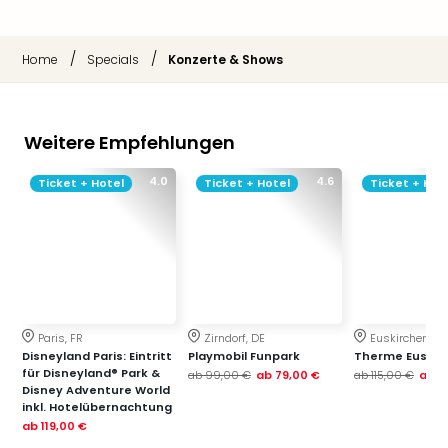
Sch
und
das
/
/
Home
Specials
Konzerte & Shows
Biest
Wie
Mari
Ther
Weitere Empfehlungen
Sta
Ente
4.0
4.6
Ticket + Hotel
Ticket + Hotel
Ticket + Hot
Das
Pha
der
Ope
Köln
Tan
der
Paris, FR
Zirndorf, DE
Euskirchen, DE
Vam
Disneyland Paris: Eintritt
Playmobil Funpark
Therme Euskir
für Disneyland® Park &
alle
ab
99,00 €
ab
79,00 €
ab
115,00 €
ab
7
Disney Adventure World
Ang
inkl. Hotelübernachtung
Sho
ab
119,00 €
&