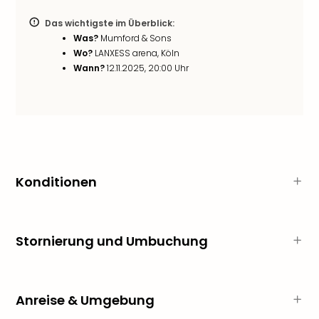
Rou
Das
Das wichtigste im Überblick:
Musi
Was?
Mumford & Sons
Köni
Wo?
LANXESS arena, Köln
Wann?
12.11.2025, 20:00 Uhr
der
Löw
Die
Eisk
Tarz
MJ
–
Das
Konditionen
Mich
Jac
Musi
Stornierung und Umbuchung
Der
Teuf
träg
Pra
Anreise & Umgebung
Die