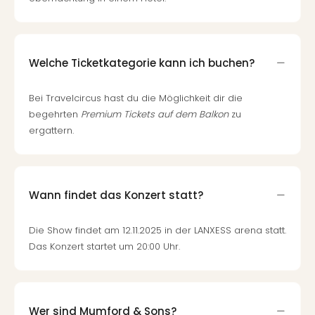
Fest
Stör
Fest
Mus
Fuld
Welche Ticketkategorie kann ich buchen?
Are
di
Bei Travelcircus hast du die Möglichkeit dir die
Ver
begehrten
Premium Tickets auf dem Balkon
zu
alle
ergattern.
Ang
Musi
Musi
Ham
Wann findet das Konzert statt?
alle
Ang
Die Show findet am 12.11.2025 in der LANXESS arena statt.
Kultu
Das Konzert startet um 20:00 Uhr.
&
Spor
Mus
Tec
Sins
Wer sind Mumford & Sons?