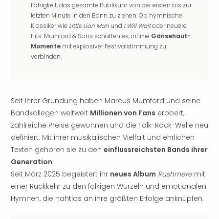
Fähigkeit, das gesamte Publikum von der ersten bis zur
noc
letzten Minute in den Bann zu ziehen. Ob hymnische
meh
Klassiker wie
Little Lion Man
und
I Will Wait
oder neuere
Frei
Hits: Mumford & Sons schaffen es, intime
Gänsehaut-
Frei
Momente
mit explosiver Festivalstimmung zu
Eur
verbinden.
Frei
Deu
Frei
Nied
Seit ihrer Gründung haben Marcus Mumford und seine
Frei
Bandkollegen weltweit
Millionen von Fans
erobert,
Öste
zahlreiche Preise gewonnen und die Folk-Rock-Welle neu
Frei
definiert. Mit ihrer musikalischen Vielfalt und ehrlichen
Fran
Musi
Texten gehören sie zu den
einflussreichsten Bands ihrer
&
Generation
.
Sho
Seit März 2025 begeistert ihr
neues Album
Rushmere
mit
Musi
einer Rückkehr zu den folkigen Wurzeln und emotionalen
Starl
Hymnen, die nahtlos an ihre größten Erfolge anknüpfen.
Expr
Moul