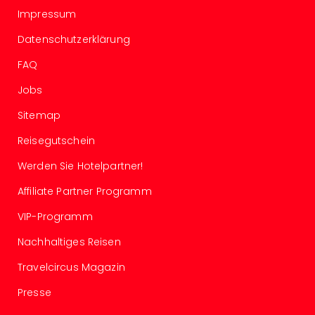
Of
Impressum
Thro
Stud
Datenschutzerklärung
Tour
FAQ
Swar
Krist
Jobs
Mini
Wun
Sitemap
Ham
Reisegutschein
War
Bros.
Werden Sie Hotelpartner!
Stud
Tour
Affiliate Partner Programm
Lon
VIP-Programm
–
The
Nachhaltiges Reisen
Mak
of
Travelcircus Magazin
Harr
Presse
Pott
An