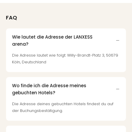
Thea
ABB
FAQ
Voy
in
Lon
Harr
Wie lautet die Adresse der LANXESS
Pott
arena?
Thea
Die Adresse lautet wie folgt: Willy-Brandt-Platz 3, 50679
Lon
Köln, Deutschland
GOP
Vari
Thea
Frie
Wo finde ich die Adresse meines
Pala
gebuchten Hotels?
Berli
Fest
Die Adresse deines gebuchten Hotels findest du auf
Neu
der Buchungsbestätigung.
Fest
Bad
Bad