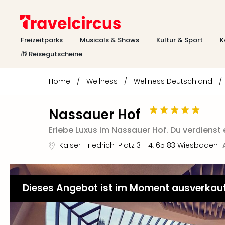
Freizeitparks
Musicals & Shows
Kultur & Sport
K
🎁 Reisegutscheine
Home
/
Wellness
/
Wellness Deutschland
/
Nassauer Hof
Erlebe Luxus im Nassauer Hof. Du verdienst 
Kaiser-Friedrich-Platz 3 - 4
,
65183
Wiesbaden
Dieses Angebot ist im Moment ausverkau