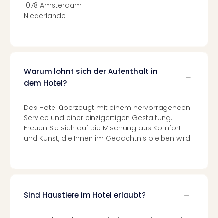
Qua
1078 Amsterdam
Com
Niederlande
Club
Pret
Wo
alle
Ang
Warum lohnt sich der Aufenthalt in
TV
dem Hotel?
Sho
ZDF
Das Hotel überzeugt mit einem hervorragenden
Fern
Service und einer einzigartigen Gestaltung.
in
Freuen Sie sich auf die Mischung aus Komfort
Main
und Kunst, die Ihnen im Gedächtnis bleiben wird.
Stef
Raa
Sho
alle
Ang
Sind Haustiere im Hotel erlaubt?
Fest
Dom