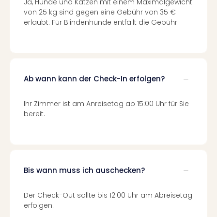
Fest
Ja, Hunde und Katzen mit einem Maximalgewicht
Stör
von 25 kg sind gegen eine Gebühr von 35 €
Fest
erlaubt. Für Blindenhunde entfällt die Gebühr.
Mus
Fuld
Are
di
Ver
Ab wann kann der Check-In erfolgen?
alle
Ang
Ihr Zimmer ist am Anreisetag ab 15:00 Uhr für Sie
Musi
bereit.
Musi
Ham
alle
Ang
Kultu
Bis wann muss ich auschecken?
&
Spor
Mus
Der Check-Out sollte bis 12:00 Uhr am Abreisetag
Tec
erfolgen.
Sins