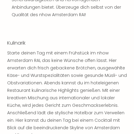
Sch
und
Anbindungen bietet. Überzeuge dich selbst von der
das
Qualität des nhow Amsterdam RAI!
Biest
Wie
Mari
Ther
Kulinarik
Sta
Ente
Starte deinen Tag mit einem Frühstück im nhow
Das
Amsterdam RAI, das keine Wünsche offen lässt. Hier
Pha
erwarten dich frisch gebackene Brötchen, ausgewählte
der
Käse- und Wurstspezialitäten sowie gesunde Müsli- und
Ope
Obstvariationen. Abends kannst du im hoteleigenen
Köln
Restaurant kulinarische Highlights genießen. Mit einer
Tan
kreativen Mischung aus internationaler und lokaler
der
Küche, wird jedes Gericht zum Geschmackserlebnis.
Vam
alle
Anschließend lädt die stylische Hotelbar zum Verweilen
Ang
ein. Hier kannst du deinen Tag bei einem Cocktail mit
Sho
Blick auf die beeindruckende Skyline von Amsterdam
&