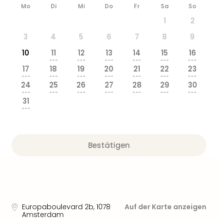
Ang
Mo
Di
Mi
Do
Fr
Sa
So
Wass
1
2
Trop
3
4
5
6
7
8
9
Isla
The
10
11
12
13
14
15
16
Erdi
---
---
---
---
---
---
17
18
19
20
21
22
23
Rula
---
---
---
---
---
---
---
Bad
24
25
26
27
28
29
30
Sch
---
---
---
---
---
---
---
31
aqu
---
The
Sins
alle
Ang
Bestätigen
Zoo
&
Safa
Erle
Zoo
Europaboulevard 2b
,
1078
Auf der Karte anzeigen
Han
Amsterdam