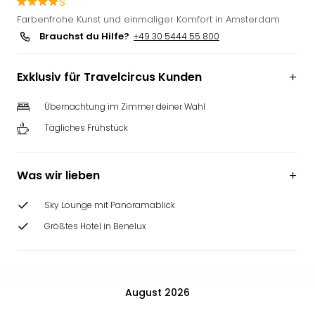
s
Slag
Farbenfrohe Kunst und einmaliger Komfort in Amsterdam
Eftel
Brauchst du Hilfe?
+49 30 5444 55 800
LEG
Deu
Parc
Exklusiv für Travelcircus Kunden
Astér
Rast
Übernachtung im Zimmer deiner Wahl
Lan
Tägliches Frühstück
Baye
Park
Plop
Was wir lieben
Deu
(eh
Sky Lounge mit Panoramablick
Holi
Größtes Hotel in Benelux
Park
Tivol
Kop
Futu
Bela
August 2026
alle