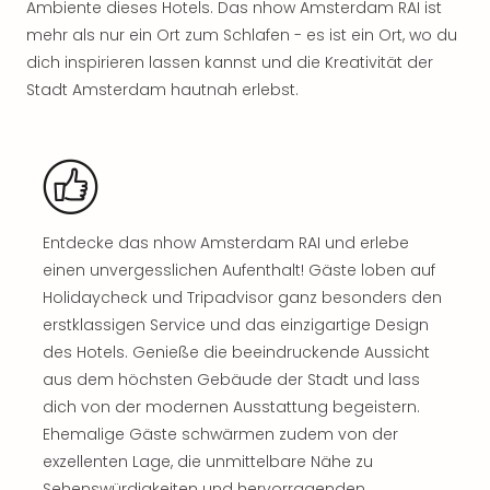
Ambiente dieses Hotels. Das nhow Amsterdam RAI ist
Rou
Das
mehr als nur ein Ort zum Schlafen - es ist ein Ort, wo du
Musi
dich inspirieren lassen kannst und die Kreativität der
Köni
Stadt Amsterdam hautnah erlebst.
der
Löw
Die
Eisk
Tarz
MJ
Entdecke das nhow Amsterdam RAI und erlebe
–
einen unvergesslichen Aufenthalt! Gäste loben auf
Das
Holidaycheck und Tripadvisor ganz besonders den
Mich
Jac
erstklassigen Service und das einzigartige Design
Musi
des Hotels. Genieße die beeindruckende Aussicht
Der
aus dem höchsten Gebäude der Stadt und lass
Teuf
dich von der modernen Ausstattung begeistern.
träg
Ehemalige Gäste schwärmen zudem von der
Pra
exzellenten Lage, die unmittelbare Nähe zu
Die
Sehenswürdigkeiten und hervorragenden