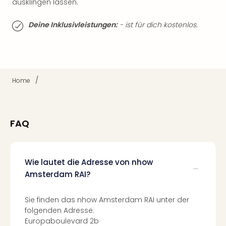
ausklingen lassen.
Thea
ABB
Deine Inklusivleistungen:
- ist für dich kostenlos.
Voy
in
Lon
Harr
Pott
/
Home
Thea
Lon
GOP
Vari
FAQ
Thea
Frie
Pala
Wie lautet die Adresse von nhow
Berli
Fest
Amsterdam RAI?
Neu
Fest
Sie finden das nhow Amsterdam RAI unter der
Bad
folgenden Adresse:
Bad
Europaboulevard 2b