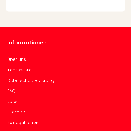
Mer
Ben
Mus
Stut
Pors
Mus
Informationen
Auto
Wolf
BM
Über uns
Mus
in
Impressum
Mün
Datenschutzerklärung
Barb
Mus
FAQ
Tec
Spey
Jobs
alle
Sitemap
Ang
Auss
Reisegutschein
Ga