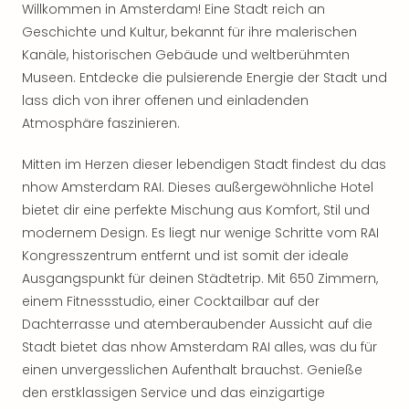
Willkommen in Amsterdam! Eine Stadt reich an
noc
Geschichte und Kultur, bekannt für ihre malerischen
meh
Kanäle, historischen Gebäude und weltberühmten
Frei
Frei
Museen. Entdecke die pulsierende Energie der Stadt und
Eur
lass dich von ihrer offenen und einladenden
Frei
Atmosphäre faszinieren.
Deu
Frei
Mitten im Herzen dieser lebendigen Stadt findest du das
Nied
nhow Amsterdam RAI. Dieses außergewöhnliche Hotel
Frei
bietet dir eine perfekte Mischung aus Komfort, Stil und
Öste
modernem Design. Es liegt nur wenige Schritte vom RAI
Frei
Kongresszentrum entfernt und ist somit der ideale
Fran
Musi
Ausgangspunkt für deinen Städtetrip. Mit 650 Zimmern,
&
einem Fitnessstudio, einer Cocktailbar auf der
Sho
Dachterrasse und atemberaubender Aussicht auf die
Musi
Stadt bietet das nhow Amsterdam RAI alles, was du für
Starl
einen unvergesslichen Aufenthalt brauchst. Genieße
Expr
den erstklassigen Service und das einzigartige
Moul