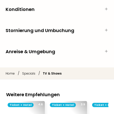
Sch
und
Konditionen
das
Biest
Wie
Mari
Stornierung und Umbuchung
Ther
Sta
Ente
Das
Anreise & Umgebung
Pha
der
Ope
Köln
/
/
Home
Specials
TV & Shows
Tan
der
Vam
Weitere Empfehlungen
alle
Ang
4.6
3.9
Ticket + Hotel
Ticket + Hotel
Ticket + Hot
Sho
&