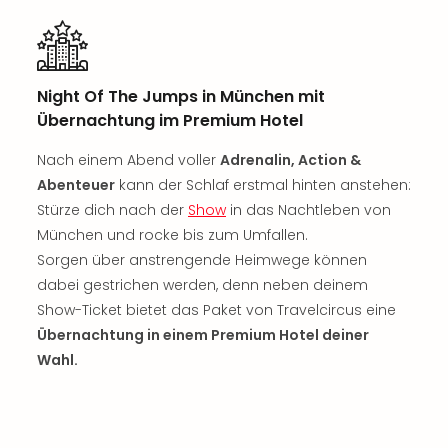
Rou
Das
Musi
Köni
Night Of The Jumps in München mit
der
Übernachtung im Premium Hotel
Löw
Die
Nach einem Abend voller
Adrenalin, Action &
Eisk
Abenteuer
kann der Schlaf erstmal hinten anstehen:
Tarz
MJ
Stürze dich nach der
Show
in das Nachtleben von
–
München und rocke bis zum Umfallen.
Das
Sorgen über anstrengende Heimwege können
Mich
dabei gestrichen werden, denn neben deinem
Jac
Show-Ticket bietet das Paket von Travelcircus eine
Musi
Übernachtung in einem Premium Hotel deiner
Der
Wahl.
Teuf
träg
Pra
Die