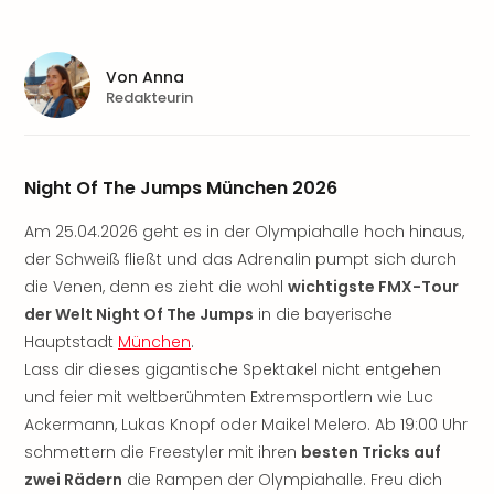
Sere
Park
Allw
Müns
Von
Anna
Redakteurin
Zoo
Leip
Safa
Beek
Night Of The Jumps München 2026
Ber
ZOO
Am 25.04.2026 geht es in der Olympiahalle hoch hinaus,
Erle
der Schweiß fließt und das Adrenalin pumpt sich durch
Gels
die Venen, denn es zieht die wohl
wichtigste FMX-Tour
Welt
der Welt Night Of The Jumps
in die bayerische
Wal
Hauptstadt
München
.
Nau
Aqu
Lass dir dieses gigantische Spektakel nicht entgehen
Zool
und feier mit weltberühmten Extremsportlern wie Luc
Gar
Ackermann, Lukas Knopf oder Maikel Melero. Ab 19:00 Uhr
Berli
schmettern die Freestyler mit ihren
besten Tricks auf
alle
zwei Rädern
die Rampen der Olympiahalle. Freu dich
Ang