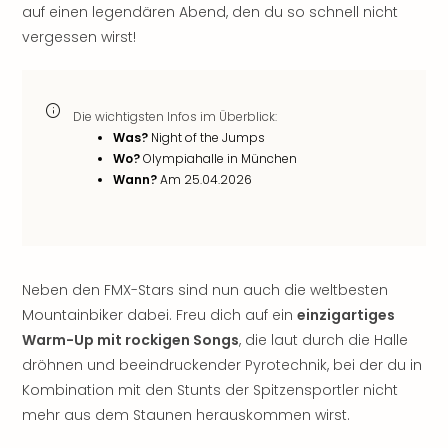
auf einen legendären Abend, den du so schnell nicht
noc
vergessen wirst!
meh
Frei
Frei
Eur
Die wichtigsten Infos im Überblick:
Frei
Was?
Night of the Jumps
Deu
Wo?
Olympiahalle in München
Frei
Wann?
Am 25.04.2026
Nied
Frei
Öste
Frei
Fran
Neben den FMX-Stars sind nun auch die weltbesten
Musi
Mountainbiker dabei. Freu dich auf ein
einzigartiges
&
Warm-Up mit rockigen Songs
, die laut durch die Halle
Sho
dröhnen und beeindruckender Pyrotechnik, bei der du in
Musi
Kombination mit den Stunts der Spitzensportler nicht
Starl
Expr
mehr aus dem Staunen herauskommen wirst.
Moul