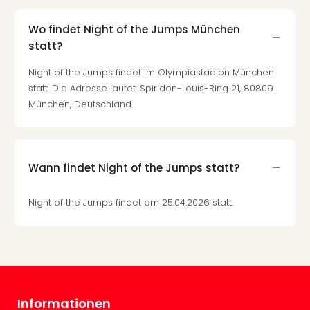
Mer
Ben
Wo findet Night of the Jumps München
Mus
statt?
Stut
Pors
Night of the Jumps findet im Olympiastadion München
Mus
statt. Die Adresse lautet: Spiridon-Louis-Ring 21, 80809
Auto
München, Deutschland
Wolf
BM
Mus
in
Wann findet Night of the Jumps statt?
Mün
Barb
Night of the Jumps findet am 25.04.2026 statt.
Mus
Tec
Spey
alle
Ang
Auss
Ga
Informationen