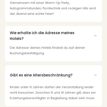
Fest
Gemeinsam mit einer Warm-Up Party,
Stör
Autogrammstunden, Pyrotechnik und rockigen Hits wird
Fest
der Abend eine echte Feier!
Mus
Fuld
Are
di
Wie erhalte ich die Adresse meines
Ver
Hotels?
alle
Ang
Die Adresse deines Hotels findest du auf deiner
Musi
Buchungsbestätigung.
Musi
Ham
alle
Ang
Gibt es eine Altersbeschränkung?
Kultu
&
Kinder unter 6 Jahren dürfen die Veranstaltung leider
Spor
nicht besuchen. Zwischen 6 und 14 Jahren gilt, dass ein
Mus
Erziehungsberechtigter in Begleitung dabei sein muss.
Tec
Sins