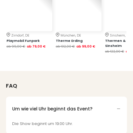
Thea
ABB
Voy
in
Lon
Zirndorf, DE
München, DE
Sinsheim, DE
Harr
Playmobil Funpark
Therme Erding
Thermen & Bad
Pott
Sinsheim
ab
99,00 €
ab
79,00 €
ab
132,00 €
ab
99,00 €
Thea
ab
122,00 €
ab
Lon
GOP
Vari
Thea
Frie
FAQ
Pala
Berli
Fest
Um wie viel Uhr beginnt das Event?
Neu
Fest
Bad
Die Show beginnt um 19:00 Uhr.
Bad