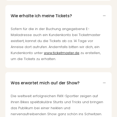
Qua
Com
Club
Wie erhalte ich meine Tickets?
Pret
Wo
Sofern für die in der Buchung angegebene E-
alle
Mailadresse auch ein Kundenkonto bei Ticketmaster
Ang
existiert, kannst du die Tickets ab ca. 14 Tage vor
TV
Anreise dort aufrufen. Andernfalls bitten wir dich, ein
Sho
Kundenkonto unter
www.ticketmaster.de
zu erstellen,
ZDF
um die Tickets zu erhalten.
Fern
in
Main
Stef
Raa
Was erwartet mich auf der Show?
Sho
alle
Die weltweit erfolgreichen FMX-Sportler zeigen auf
Ang
ihren Bikes spektakuläre Stunts und Tricks und bringen
Fest
das Publikum bei einer heiklen und
Dom
nervenaufreibenden Show ganz schön ins Schwitzen.