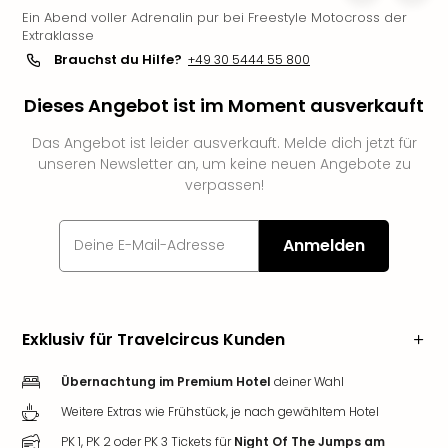
Ein Abend voller Adrenalin pur bei Freestyle Motocross der
Slag
Extraklasse
Eftel
Brauchst du Hilfe?
+49 30 5444 55 800
LEG
Deu
Dieses Angebot ist im Moment ausverkauft
Parc
Astér
Das Angebot ist leider ausverkauft. Melde dich jetzt für
Rast
unseren Newsletter an, um keine neuen Angebote zu
Lan
verpassen!
Baye
Park
Plop
Anmelden
Deu
(eh
Holi
Park
Exklusiv für Travelcircus Kunden
Tivol
Kop
Übernachtung im Premium Hotel
deiner Wahl
Futu
Weitere Extras wie Frühstück, je nach gewähltem Hotel
Bela
alle
PK 1, PK 2 oder PK 3 Tickets für
Night Of The Jumps am