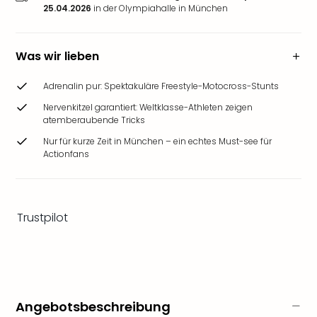
Ang
25.04.2026
in der Olympiahalle in München
Wass
Trop
Isla
Was wir lieben
The
Erdi
Adrenalin pur: Spektakuläre Freestyle-Motocross-Stunts
Rula
Nervenkitzel garantiert: Weltklasse-Athleten zeigen
Bad
atemberaubende Tricks
Sch
Nur für kurze Zeit in München – ein echtes Must-see für
aqu
Actionfans
The
Sins
alle
Ang
Trustpilot
Zoo
&
Safa
Erle
Zoo
Han
Angebotsbeschreibung