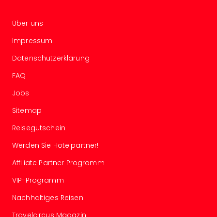
Of
Thro
Über uns
Stud
Tour
Impressum
Swar
Krist
Datenschutzerklärung
Mini
FAQ
Wun
Ham
Jobs
War
Bros.
Sitemap
Stud
Reisegutschein
Tour
Lon
Werden Sie Hotelpartner!
–
The
Affiliate Partner Programm
Mak
VIP-Programm
of
Harr
Nachhaltiges Reisen
Pott
Travelcircus Magazin
An