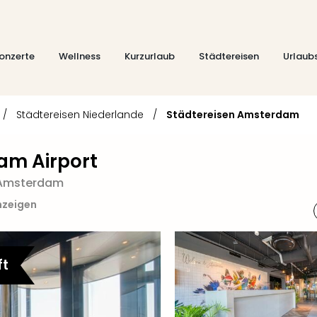
onzerte
Wellness
Kurzurlaub
Städtereisen
Urlaub
/
Städtereisen Niederlande
/
Städtereisen Amsterdam
am Airport
 Amsterdam
nzeigen
ft