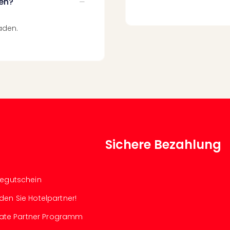
den?
aden.
Sichere Bezahlung
segutschein
den Sie Hotelpartner!
iliate Partner Programm