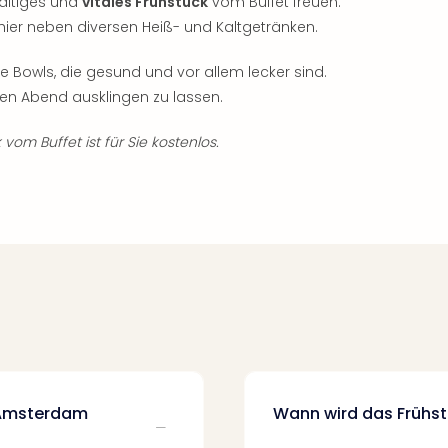
haltiges und
vitales Frühstück
vom Buffet freuen.
 hier neben diversen Heiß- und Kaltgetränken.
e Bowls, die gesund und vor allem lecker sind.
den Abend ausklingen zu lassen.
vom Buffet ist für Sie kostenlos.
l Amsterdam
Wann wird das Frühst