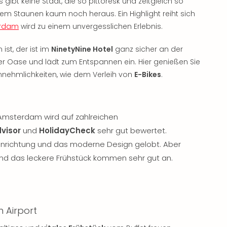
s gibt keine Stadt, die so pittoresk und zeitgleich so
m Staunen kaum noch heraus. Ein Highlight reiht sich
erdam
wird zu einem unvergesslichen Erlebnis.
st, der ist im
NinetyNine Hotel
ganz sicher an der
ner Oase und lädt zum Entspannen ein. Hier genießen Sie
nnehmlichkeiten, wie dem Verleih von
E-Bikes
.
Amsterdam wird auf zahlreichen
visor
und
HolidayCheck
sehr gut bewertet.
Einrichtung und das moderne Design gelobt. Aber
und das leckere Frühstück kommen sehr gut an.
m Airport