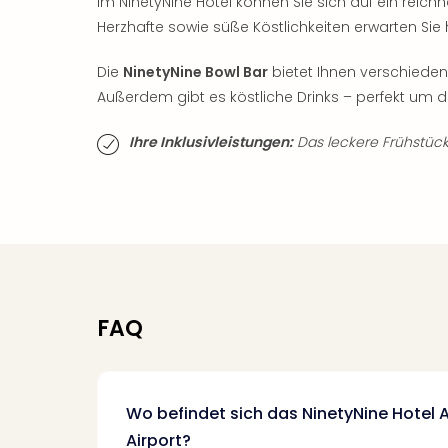
Im NinetyNine Hotel können Sie sich auf ein reich
Herzhafte sowie süße Köstlichkeiten erwarten Sie
Die
NinetyNine Bowl Bar
bietet Ihnen verschieden
Außerdem gibt es köstliche Drinks – perfekt um 
Ihre Inklusivleistungen:
Das leckere Frühstück 
FAQ
Wo befindet sich das NinetyNine Hote
Airport?