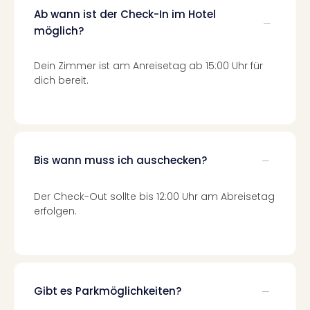
Fest
Ab wann ist der Check-In im Hotel
Stör
Fest
möglich?
Mus
Fuld
Dein Zimmer ist am Anreisetag ab 15:00 Uhr für
Are
dich bereit.
di
Ver
alle
Ang
Musi
Bis wann muss ich auschecken?
Musi
Ham
Der Check-Out sollte bis 12:00 Uhr am Abreisetag
alle
erfolgen.
Ang
Kultu
&
Spor
Mus
Tec
Gibt es Parkmöglichkeiten?
Sins