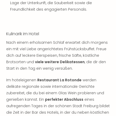
Sch
Lage der Unterkunft, die Sauberkeit sowie die
und
Freundlichkeit des engagierten Personals.
das
Biest
Wie
Mari
Kulinarik im Hotel
Ther
Sta
Nach einem erholsamen Schlaf erwartet dich morgens
Ente
ein mit viel Liebe angerichtetes Frühstücksbuffet. Freue
Das
dich auf leckere Eierspeisen, frische Säfte, köstliche
Pha
Brotsorten und
viele weitere Delikatessen
, die dir den
der
Start in den Tag ein wenig versüßen.
Ope
Köln
Im hoteleigenen
Restaurant La Rotonde
werden
Tan
der
delikate regionale sowie internationale Gerichte
Vam
zubereitet, die du bei einem Glas Wein probieren und
alle
genießen kannst. Ein
perfekter Abschluss
eines
Ang
aufregenden Tages in der schönen Stadt Freiburg bildet
Sho
die Zeit in der Bar des Hotels, in der du neben köstlichen
&