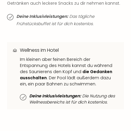
Getränken auch leckere Snacks zu dir nehmen kannst.
Thea
ABB
Deine Inklusivleistungen:
Das tägliche
Voy
Frühstücksbuffet ist für dich kostenlos.
in
Lon
Harr
Pott
Thea
Wellness im Hotel
Lon
Im kleinen aber feinen Bereich der
GOP
Entspannung des Hotels kannst du während
Vari
des Saunierens den Kopf und
die Gedanken
Thea
ausschalten
. Der Pool lädt außerdem dazu
Frie
ein, ein paar Bahnen zu schwimmen.
Pala
Berli
Deine Inklusivleistungen:
Die Nutzung des
Fest
Wellnessbereichs ist für dich kostenlos.
Neu
Fest
Bad
Bad