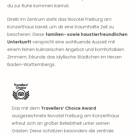
Rou
du zur Ruhe kommen kannst.
Das
Musi
Direkt im Zentrum steht das Novotel Freiburg am
Köni
Konzerthaus bereit, um dir eine traumhafte Zeit zu
der
bescheren. Diese
familien- sowie haustierfreundlichen
Löw
Unterkunft
verspricht eine wohltuende Auszeit mit
Die
Eisk
einem feinen kulinarischen Angebot und komfortablen
Tarz
Zimmern. Erkunde das idyllische Städtchen im Herzen
MJ
Baden-Württembergs.
–
Das
Mich
Jac
Musi
Der
Das mit dem
Travellers’ Choice Award
Teuf
träg
ausgezeichnete Novotel Freiburg am Konzerthaus
Pra
erfreut sich an großer Beliebtheit unter seinen
Die
Gästen. Diese schätzen besonders die zentrale