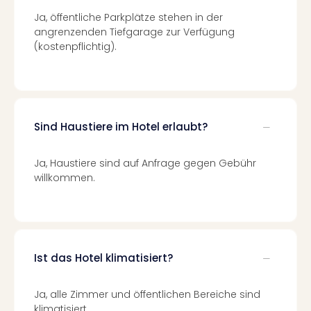
Mer
Ja, öffentliche Parkplätze stehen in der
Ben
angrenzenden Tiefgarage zur Verfügung
Mus
(kostenpflichtig).
Stut
Pors
Mus
Auto
Wolf
Sind Haustiere im Hotel erlaubt?
BM
Mus
in
Ja, Haustiere sind auf Anfrage gegen Gebühr
Mün
willkommen.
Barb
Mus
Tec
Spey
alle
Ist das Hotel klimatisiert?
Ang
Auss
Ja, alle Zimmer und öffentlichen Bereiche sind
Ga
klimatisiert.