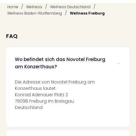
Qua
/
/
/
Home
Wellness
Wellness Deutschland
Com
/
Wellness Baden-Württemberg
Wellness Freiburg
Club
Pret
Wo
FAQ
alle
Ang
TV
Sho
Wo befindet sich das Novotel Freiburg
ZDF
am Konzerthaus?
Fern
in
Die Adresse von Novotel Freiburg am
Main
Konzerthaus lautet:
Stef
Konrad Adenauer Platz 2
Raa
79098 Freiburg Im Breisgau
Sho
Deutschland
alle
Ang
Fest
Dom