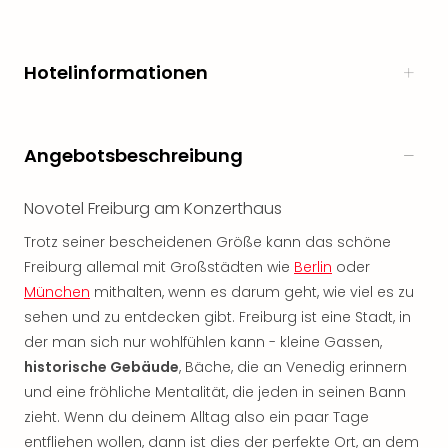
noc
meh
Frei
Hotelinformationen
Frei
Eur
Frei
Deu
Angebotsbeschreibung
Frei
Nied
Novotel Freiburg am Konzerthaus
Frei
Öste
Trotz seiner bescheidenen Größe kann das schöne
Frei
Freiburg allemal mit Großstädten wie
Berlin
oder
Fran
München
mithalten, wenn es darum geht, wie viel es zu
Musi
sehen und zu entdecken gibt. Freiburg ist eine Stadt, in
&
der man sich nur wohlfühlen kann - kleine Gassen,
Sho
historische Gebäude
, Bäche, die an Venedig erinnern
Musi
Starl
und eine fröhliche Mentalität, die jeden in seinen Bann
Expr
zieht. Wenn du deinem Alltag also ein paar Tage
Moul
entfliehen wollen, dann ist dies der perfekte Ort, an dem