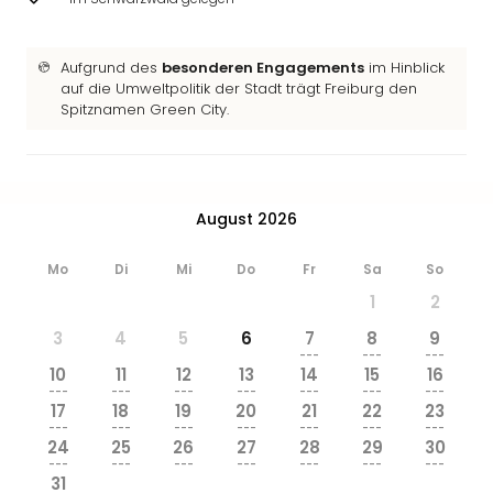
Ang
Wass
Trop
Aufgrund des
besonderen Engagements
im Hinblick
Isla
auf die Umweltpolitik der Stadt trägt Freiburg den
The
Spitznamen Green City.
Erdi
Rula
Bad
Sch
August 2026
aqu
The
Mo
Di
Mi
Do
Fr
Sa
So
Sins
1
2
alle
Ang
3
4
5
6
7
8
9
Zoo
---
---
---
10
11
12
13
14
15
16
&
---
---
---
---
---
---
---
Safa
17
18
19
20
21
22
23
Erle
---
---
---
---
---
---
---
24
25
26
27
28
29
30
Zoo
---
---
---
---
---
---
---
Han
31