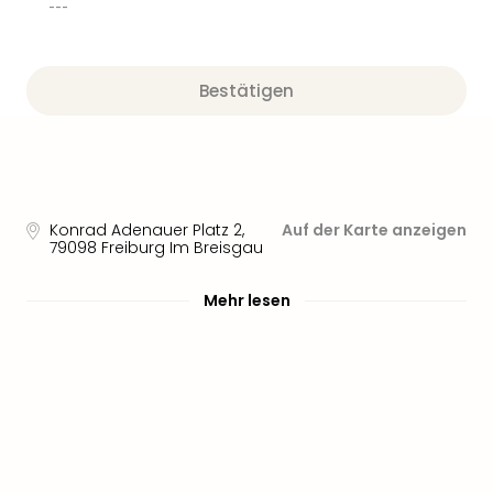
Sere
---
Park
Allw
Müns
Bestätigen
Zoo
Leip
Safa
Beek
Ber
ZOO
Konrad Adenauer Platz 2
,
Auf der Karte anzeigen
Erle
79098
Freiburg Im Breisgau
Gels
Welt
Mehr lesen
Wal
Nau
Aqu
Zool
Gar
Berli
alle
Ang