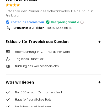
Slag
Eftel
Entdecke den Zauber des Schwarzwalds: Dein Urlaub in
LEG
Freiburg
Deu
Kostenlos stornierbar
Bestpreisgarantie
Parc
Brauchst du Hilfe?
+49 30 5444 55 800
Astér
Rast
Exklusiv für Travelcircus Kunden
Lan
Baye
Park
Übernachtung im Zimmer deiner Wahl
Plop
Tägliches Frühstück
Deu
Nutzung des Wellnessbereichs
(eh
Holi
Park
Was wir lieben
Tivol
Kop
Nur 500 m vom Zentrum entfernt
Futu
Bela
Haustierfreundliches Hotel
alle
Im Schwarzwald gelegen