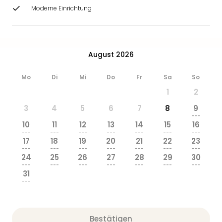
Ang
Moderne Einrichtung
Wass
Trop
Isla
The
August 2026
Erdi
Rula
Mo
Di
Mi
Do
Fr
Sa
So
Bad
1
2
Sch
aqu
3
4
5
6
7
8
9
The
---
10
11
12
13
14
15
16
Sins
---
---
---
---
---
---
---
alle
17
18
19
20
21
22
23
Ang
---
---
---
---
---
---
---
24
25
26
27
28
29
30
Zoo
---
---
---
---
---
---
---
&
31
Safa
---
Erle
Zoo
Han
Bestätigen