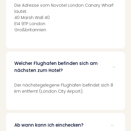
Fest
Die Adresse vom Novotel London Canary Wharf
Stör
lautet:
Fest
40 Marsh Wall 40
Mus
E14 9TP London
Fuld
Großbritannien
Are
di
Ver
alle
Ang
Welcher Flughafen befinden sich am
Musi
nächsten zum Hotel?
Musi
Ham
alle
Der nächstegelegene Flughafen befindet sich 8
Ang
km entfernt (London City Airport).
Kultu
&
Spor
Mus
Tec
Ab wann kann ich einchecken?
Sins