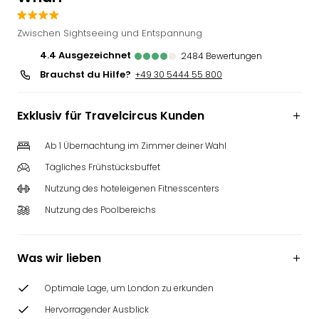
Slag
Eftel
Zwischen Sightseeing und Entspannung
LEG
4.4
ausgezeichnet
2484
Bewertungen
Deu
Brauchst du Hilfe?
+49 30 5444 55 800
Parc
Astér
Rast
Exklusiv für Travelcircus Kunden
Lan
Baye
Ab 1 Übernachtung im Zimmer deiner Wahl
Park
Tägliches Frühstücksbuffet
Plop
Deu
Nutzung des hoteleigenen Fitnesscenters
(eh
Nutzung des Poolbereichs
Holi
Park
Tivol
Was wir lieben
Kop
Futu
Optimale Lage, um London zu erkunden
Bela
Hervorragender Ausblick
alle