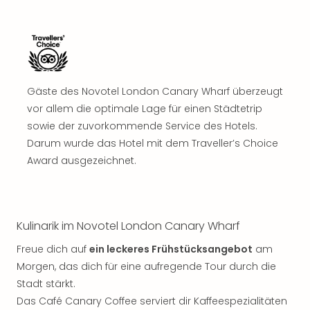
Sch
und
das
Biest
Wie
Mari
Gäste des Novotel London Canary Wharf überzeugt
Ther
Sta
vor allem die optimale Lage für einen Städtetrip
Ente
sowie der zuvorkommende Service des Hotels.
Das
Darum wurde das Hotel mit dem Traveller’s Choice
Pha
Award ausgezeichnet.
der
Ope
Köln
Tan
Kulinarik im Novotel London Canary Wharf
der
Vam
Freue dich auf
ein leckeres Frühstücksangebot
am
alle
Morgen, das dich für eine aufregende Tour durch die
Ang
Stadt stärkt.
Sho
Das Café Canary Coffee serviert dir Kaffeespezialitäten
&