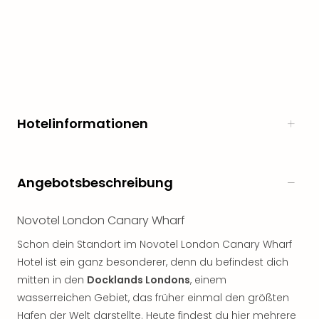
noc
meh
Frei
Frei
Eur
Frei
Deu
Hotelinformationen
Frei
Nied
Frei
Öste
Angebotsbeschreibung
Frei
Fran
Musi
Novotel London Canary Wharf
&
Schon dein Standort im Novotel London Canary Wharf
Sho
Hotel ist ein ganz besonderer, denn du befindest dich
Musi
Starl
mitten in den
Docklands Londons
, einem
Expr
wasserreichen Gebiet, das früher einmal den größten
Moul
Hafen der Welt darstellte. Heute findest du hier mehrere