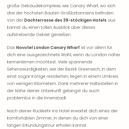
Rou
große Gebäudekomplexe, wie Canary Wharf, wo sich
Das
drei der höchsten Bauten Großbritanniens befinden.
Musi
Von der
Dachterrasse des 39-stöckigen Hotels
aus
Köni
kannst du einen tollen Ausblick über dieses
der
Löw
aufstrebende Gebiet genießen.
Die
Eisk
Das
Novotel London Canary Wharf
ist vor allem für
Tarz
dich eine ausgezeichnete Wahl, wenn du London näher
MJ
kennenlernen möchtest. Viele spannende
–
Sehenswürdigkeiten, wie der Bezirk Greenwich, in dem
Das
einst sogar Könige residierten, liegen in einem Umkreis
Mich
von wenigen Kilometern. Dank mehrerer Haltestellen in
Jac
der Nähe deiner Unterkunft gelangst du auch
Musi
Der
problemlos in die Innenstadt.
Teuf
träg
Nach deiner Rückkehr ins Hotel erwartet dich eines der
Pra
komfortablen Zimmer, in denen du dich von einer
Die
langen Erkundungstour erholen kannst.