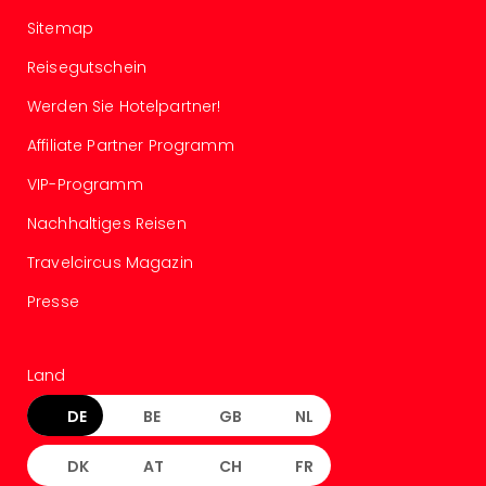
Even
Sitemap
at
Reisegutschein
War
Bros.
Werden Sie Hotelpartner!
Stud
Tour
Affiliate Partner Programm
Lon
VIP-Programm
–
The
Nachhaltiges Reisen
Mak
of
Travelcircus Magazin
Harr
Presse
Pott
Form
1
Land
Die
Auss
DE
BE
GB
NL
Imme
Auss
DK
AT
CH
FR
alle