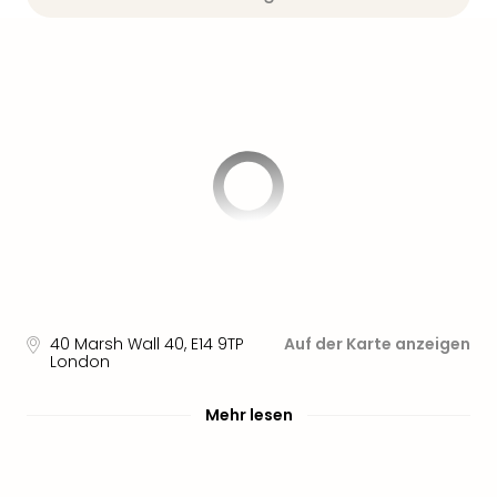
Sere
Park
Allw
Müns
Zoo
Leip
Safa
Beek
Ber
ZOO
Erle
Gels
Welt
Wal
40 Marsh Wall 40
,
E14 9TP
Auf der Karte anzeigen
Nau
London
Aqu
Zool
Mehr lesen
Gar
Berli
alle
Ang