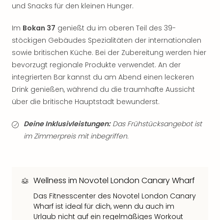
und Snacks für den kleinen Hunger.
Thea
ABB
Im
Bokan 37
genießt du im oberen Teil des 39-
Voy
in
stöckigen Gebäudes Spezialitäten der internationalen
Lon
sowie britischen Küche. Bei der Zubereitung werden hier
Harr
bevorzugt regionale Produkte verwendet. An der
Pott
integrierten Bar kannst du am Abend einen leckeren
Thea
Drink genießen, während du die traumhafte Aussicht
Lon
über die britische Hauptstadt bewunderst.
GOP
Vari
Deine Inklusivleistungen:
Das Frühstücksangebot ist
Thea
im Zimmerpreis mit inbegriffen.
Frie
Pala
Berli
Fest
Wellness im Novotel London Canary Wharf
Neu
Fest
Das Fitnesscenter des Novotel London Canary
Bad
Wharf ist ideal für dich, wenn du auch im
Bad
Urlaub nicht auf ein regelmäßiges Workout