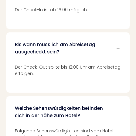
Mer
Der Check-In ist ab 15:00 möglich.
Ben
Mus
Stut
Pors
Mus
Auto
Bis wann muss ich am Abreisetag
Wolf
ausgecheckt sein?
BM
Mus
Der Check-Out sollte bis 12:00 Uhr am Abreisetag
in
erfolgen.
Mün
Barb
Mus
Tec
Spey
Welche Sehenswürdigkeiten befinden
alle
sich in der nähe zum Hotel?
Ang
Auss
Folgende Sehenswürdigkeiten sind vom Hotel
Ga