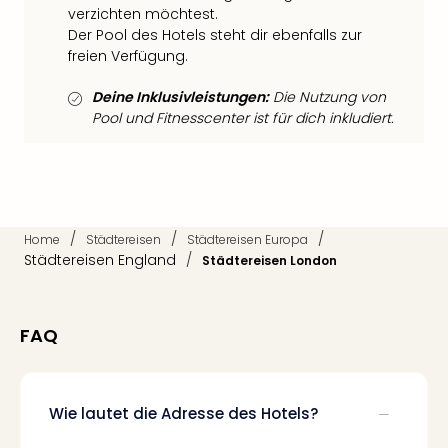
Qua
verzichten möchtest.
Com
Der Pool des Hotels steht dir ebenfalls zur
Club
freien Verfügung.
Pret
Wo
Deine Inklusivleistungen:
Die Nutzung von
alle
Pool und Fitnesscenter ist für dich inkludiert.
Ang
TV
Sho
ZDF
Fern
/
/
/
Home
Städtereisen
Städtereisen Europa
in
Städtereisen England
/
Städtereisen London
Main
Stef
Raa
FAQ
Sho
alle
Ang
Fest
Wie lautet die Adresse des Hotels?
Dom