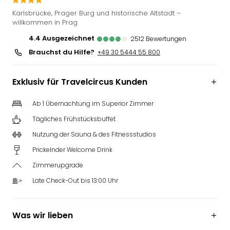
Slag
Karlsbrücke, Prager Burg und historische Altstadt –
Eftel
willkommen in Prag
LEG
4.4
ausgezeichnet
2512
Bewertungen
Deu
Brauchst du Hilfe?
+49 30 5444 55 800
Parc
Astér
Rast
Exklusiv für Travelcircus Kunden
Lan
Baye
Ab 1 Übernachtung im Superior Zimmer
Park
Tägliches Frühstücksbuffet
Plop
Deu
Nutzung der Sauna & des Fitnessstudios
(eh
Prickelnder Welcome Drink
Holi
Zimmerupgrade
Park
Tivol
Late Check-Out bis 13:00 Uhr
Kop
Futu
Bela
Was wir lieben
alle