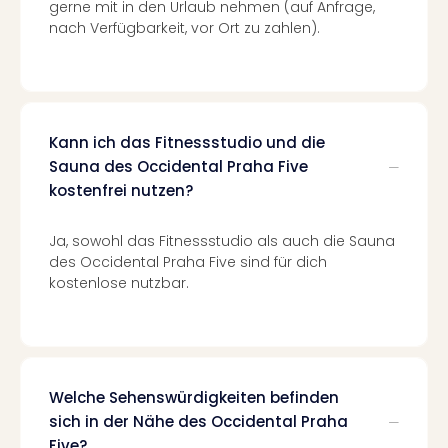
Con
gerne mit in den Urlaub nehmen (auf Anfrage,
Schl
nach Verfügbarkeit, vor Ort zu zahlen).
Sch
Konz
alle
Ang
Fest
Kann ich das Fitnessstudio und die
Glüc
Sauna des Occidental Praha Five
Insel
kostenfrei nutzen?
Mer
Lun
Ja, sowohl das Fitnessstudio als auch die Sauna
Black
des Occidental Praha Five sind für dich
Festi
kostenlose nutzbar.
Nibiri
Festi
Ikar
Festi
alle
Welche Sehenswürdigkeiten befinden
Ang
Loca
sich in der Nähe des Occidental Praha
Konz
Five?