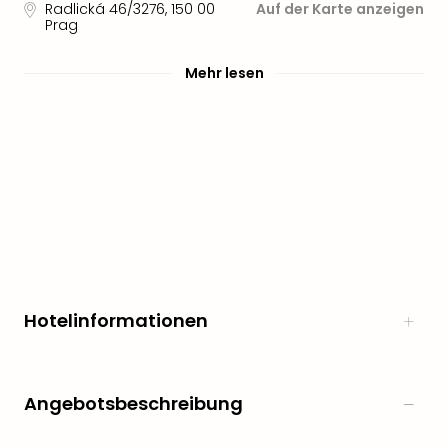
Radlická 46/3276
,
150 00
Auf der Karte anzeigen
noc
Prag
meh
Frei
Mehr lesen
Frei
Eur
Frei
Deu
Frei
Nied
Frei
Öste
Frei
Fran
Musi
Hotelinformationen
&
Sho
Musi
Starl
Angebotsbeschreibung
Expr
Moul