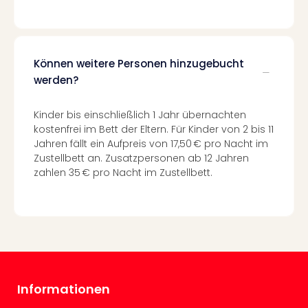
Well
Eur
Deu
Itali
Können weitere Personen hinzugebucht
Nied
werden?
Öste
Pole
Südt
Kinder bis einschließlich 1 Jahr übernachten
Mar
kostenfrei im Bett der Eltern. Für Kinder von 2 bis 11
Karl
Jahren fällt ein Aufpreis von 17,50 € pro Nacht im
alle
Zustellbett an. Zusatzpersonen ab 12 Jahren
Ang
zahlen 35 € pro Nacht im Zustellbett.
The
The
Erdi
Trop
Isla
The
Bad
Informationen
Wöri