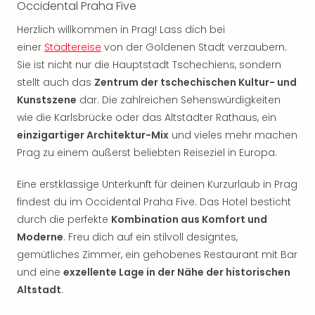
Occidental Praha Five
Rou
Das
Herzlich willkommen in Prag! Lass dich bei
Musi
einer
Städtereise
von der Goldenen Stadt verzaubern.
Köni
Sie ist nicht nur die Hauptstadt Tschechiens, sondern
der
stellt auch das
Zentrum der tschechischen Kultur- und
Löw
Die
Kunstszene
dar. Die zahlreichen Sehenswürdigkeiten
Eisk
wie die Karlsbrücke oder das Altstädter Rathaus, ein
Tarz
einzigartiger Architektur-Mix
und vieles mehr machen
MJ
Prag zu einem äußerst beliebten Reiseziel in Europa.
–
Das
Eine erstklassige Unterkunft für deinen Kurzurlaub in Prag
Mich
findest du im Occidental Praha Five. Das Hotel besticht
Jac
durch die perfekte
Kombination aus Komfort und
Musi
Moderne
. Freu dich auf ein stilvoll designtes,
Der
Teuf
gemütliches Zimmer, ein gehobenes Restaurant mit Bar
träg
und eine
exzellente Lage in der Nähe der historischen
Pra
Altstadt
.
Die