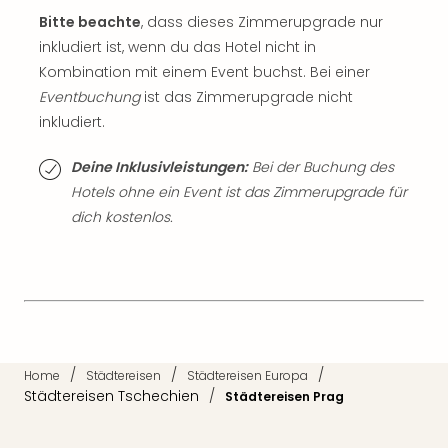
Mer
Bitte beachte
, dass dieses Zimmerupgrade nur
Ben
inkludiert ist, wenn du das Hotel nicht in
Mus
Kombination mit einem Event buchst. Bei einer
Stut
Eventbuchung
ist das Zimmerupgrade nicht
Pors
inkludiert.
Mus
Auto
Wolf
Deine Inklusivleistungen:
Bei der Buchung des
BM
Hotels ohne ein Event ist das Zimmerupgrade für
Mus
dich kostenlos.
in
Mün
Barb
Mus
Tec
Spey
alle
/
/
/
Home
Städtereisen
Städtereisen Europa
Ang
Städtereisen Tschechien
/
Städtereisen Prag
Auss
Ga