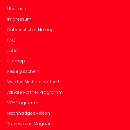
The
Sins
Über uns
Bad
Impressum
Sch
Tau
Datenschutzerklärung
The
The
FAQ
Eusk
Jobs
Caro
The
Sitemap
Aqu
Prag
Reisegutschein
Bali
Werden Sie Hotelpartner!
The
The
Affiliate Partner Programm
Bad
Wöri
VIP-Programm
Rula
Nachhaltiges Reisen
Eur
Karl
Travelcircus Magazin
alle