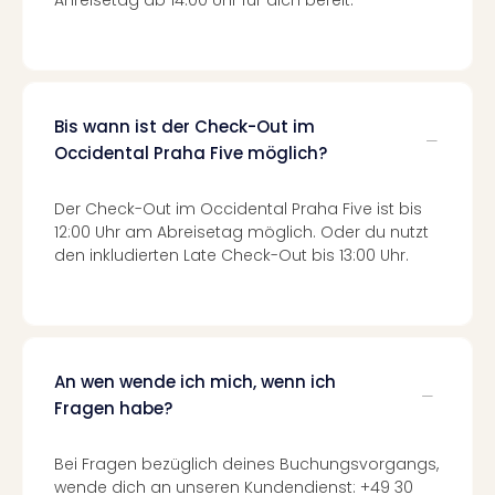
Anreisetag ab 14:00 Uhr für dich bereit.
Even
at
War
Bros.
Stud
Bis wann ist der Check-Out im
Tour
Occidental Praha Five möglich?
Lon
–
Der Check-Out im Occidental Praha Five ist bis
The
12:00 Uhr am Abreisetag möglich. Oder du nutzt
Mak
den inkludierten Late Check-Out bis 13:00 Uhr.
of
Harr
Pott
Form
1
An wen wende ich mich, wenn ich
Die
Fragen habe?
Auss
Imme
Auss
Bei Fragen bezüglich deines Buchungsvorgangs,
alle
wende dich an unseren Kundendienst: +49 30