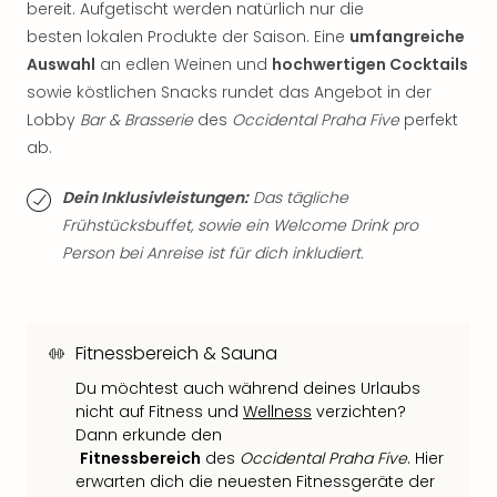
Qua
bereit. Aufgetischt werden natürlich nur die
Com
besten lokalen Produkte der Saison. Eine
umfangreiche
Club
Auswahl
an edlen Weinen und
hochwertigen Cocktails
Pret
sowie köstlichen Snacks rundet das Angebot in der
Wo
Lobby
Bar & Brasserie
des
Occidental Praha Five
perfekt
alle
ab.
Ang
TV
Dein Inklusivleistungen:
Das tägliche
Sho
Frühstücksbuffet, sowie ein Welcome Drink pro
ZDF
Fern
Person bei Anreise ist für dich inkludiert.
in
Main
Stef
Raa
Fitnessbereich & Sauna
Sho
Du möchtest auch während deines Urlaubs
alle
nicht auf Fitness und
Wellness
verzichten?
Ang
Dann erkunde den
Fest
Fitnessbereich
des
Occidental Praha Five
. Hier
Dom
erwarten dich die neuesten Fitnessgeräte der