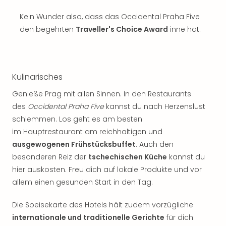
Thea
Kein Wunder also, dass das Occidental Praha Five
ABB
den begehrten
Traveller's Choice Award
inne hat.
Voy
in
Lon
Harr
Pott
Kulinarisches
Thea
Genieße Prag mit allen Sinnen. In den Restaurants
Lon
des
Occidental Praha Five
kannst du nach Herzenslust
GOP
Vari
schlemmen. Los geht es am besten
Thea
im Hauptrestaurant am reichhaltigen und
Frie
ausgewogenen Frühstücksbuffet
. Auch den
Pala
besonderen Reiz der
tschechischen Küche
kannst du
Berli
hier auskosten. Freu dich auf lokale Produkte und vor
Fest
allem einen gesunden Start in den Tag.
Neu
Fest
Die Speisekarte des Hotels hält zudem vorzügliche
Bad
internationale und traditionelle Gerichte
für dich
Bad