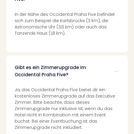
in
Köln
In der Nähe des Occidental Praha Five befindet
Konz
sich zum Beispiel die Karlsbrücke (3 km), die
in
Astronomische Uhr (3,6 km) oder auch das
Düss
Tanzende Haus (1,8 km).
Well
Well
Deu
Allg
Baye
Gibt es ein Zimmerupgrade im
Wal
Occidental Praha Five?
Baye
Bod
Ja, das Occidental Praha Five bietet dir ein
Harz
kostenloses Zimmerupgrade auf das Executive
Nor
Zimmer. Bitte beachte, dass dieses
NRW
Zimmerupgrade nur inklusive ist, wenn du das
Ost
Hotel nicht in Kombination mit einem Event
Sch
buchst. Bei einer Eventbuchung ist das
alle
Zimmerupgrade nicht inkludiert.
Ang