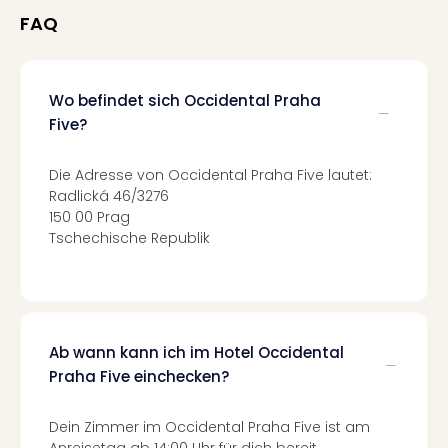
Of
FAQ
Thro
Stud
Tour
Swar
Wo befindet sich Occidental Praha
Krist
Five?
Mini
Wun
Die Adresse von Occidental Praha Five lautet:
Ham
Radlická 46/3276
War
150 00 Prag
Bros.
Tschechische Republik
Stud
Tour
Lon
–
The
Ab wann kann ich im Hotel Occidental
Mak
Praha Five einchecken?
of
Harr
Pott
Dein Zimmer im Occidental Praha Five ist am
An