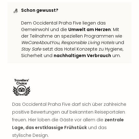
Sch
und
Schon gewusst?
das
Biest
Dem Occidental Praha Five liegen das
Wie
Gemeinwohl und die
Umwelt am Herzen
: Mit
Mari
der Teilnahme an speziellen Programmen wie
Ther
WeCareAboutYou
,
Responsible Living Hotels
und
Sta
Stay Safe
setzt das Hotel Konzepte zu Hygiene,
Ente
Sicherheit und
nachhaltigem Verbrauch
um.
Das
Pha
der
Ope
Köln
Tan
der
Das Occidental Praha Five darf sich über zahlreiche
Vam
positive Bewertungen auf bekannten Reiseportalen
alle
freuen. Hier loben die Gäste vor allem die
zentrale
Ang
Lage, das erstklassige Frühstück
und das
Sho
stylische Design.
&