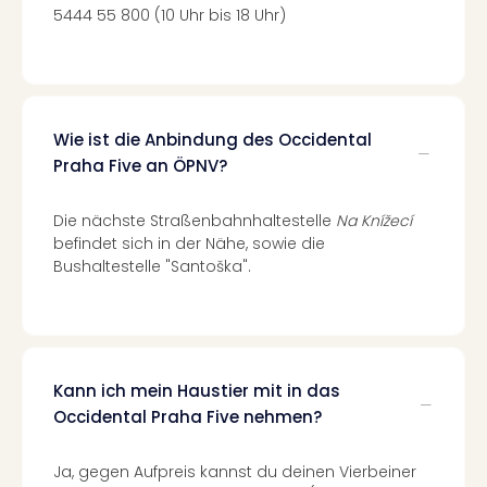
Ang
5444 55 800 (10 Uhr bis 18 Uhr)
Spor
Skiu
in
Deu
Skiu
Wie ist die Anbindung des Occidental
in
Praha Five an ÖPNV?
Öste
Form
Die nächste Straßenbahnhaltestelle
Na Knížecí
1
befindet sich in der Nähe, sowie die
Reis
Bushaltestelle "Santoška".
Konz
Konz
Pitbu
Karo
G
Kann ich mein Haustier mit in das
Back
Occidental Praha Five nehmen?
Boy
Disn
in
Ja, gegen Aufpreis kannst du deinen Vierbeiner