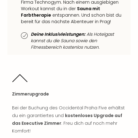
Fest
Firma Technogym. Nach einem ausgiebigen
Stör
Workout kannst du in der
Sauna mit
Fest
Farbtherapie
entspannen. Und schon bist du
Mus
bereit für das nächste Abenteuer in Prag!
Fuld
Are
Deine Inklusivleistungen:
Als Hotelgast
di
kannst du die Sauna sowie den
Ver
Fitnessbereich kostenlos nutzen.
alle
Ang
Musi
Musi
Ham
alle
Zimmerupgrade
Ang
Kultu
Bei der Buchung des Occidental Praha Five erhältst
&
Spor
du ein garantiertes und
kostenloses Upgrade auf
Mus
das Executive Zimmer
. Freu dich auf noch mehr
Tec
Komfort!
Sins