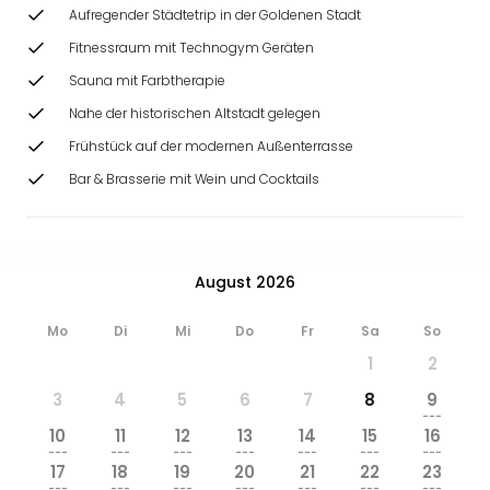
Ang
Aufregender Städtetrip in der Goldenen Stadt
Wass
Fitnessraum mit Technogym Geräten
Trop
Sauna mit Farbtherapie
Isla
The
Nahe der historischen Altstadt gelegen
Erdi
Frühstück auf der modernen Außenterrasse
Rula
Bad
Bar & Brasserie mit Wein und Cocktails
Sch
aqu
The
Sins
August 2026
alle
Ang
Mo
Di
Mi
Do
Fr
Sa
So
Zoo
1
2
&
Safa
3
4
5
6
7
8
9
---
Erle
10
11
12
13
14
15
16
Zoo
---
---
---
---
---
---
---
Han
17
18
19
20
21
22
23
---
---
---
---
---
---
---