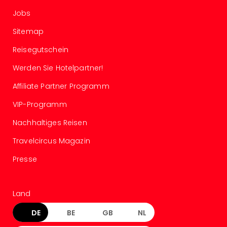
Ang
Jobs
Spor
Skiu
Sitemap
in
Reisegutschein
Deu
Skiu
Werden Sie Hotelpartner!
in
Öste
Affiliate Partner Programm
Form
VIP-Programm
1
Reis
Nachhaltiges Reisen
Konz
Konz
Travelcircus Magazin
Pitbu
Presse
Karo
G
Back
Land
Boy
Disn
DE
BE
GB
NL
in