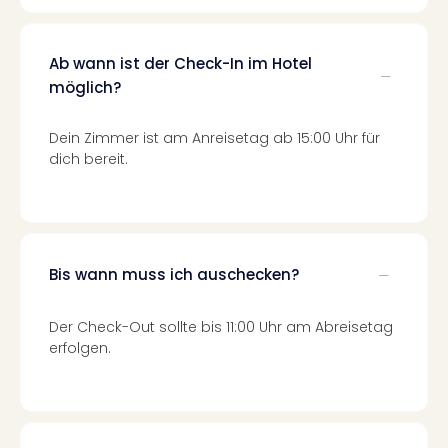
Mer
Ben
Mus
Ab wann ist der Check-In im Hotel
Stut
möglich?
Pors
Mus
Dein Zimmer ist am Anreisetag ab 15:00 Uhr für
Auto
dich bereit.
Wolf
BM
Mus
in
Mün
Bis wann muss ich auschecken?
Barb
Mus
Tec
Der Check-Out sollte bis 11:00 Uhr am Abreisetag
Spey
erfolgen.
alle
Ang
Auss
Ga