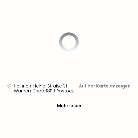
Sere
Park
Allw
Müns
Zoo
Leip
Safa
Beek
Ber
ZOO
Erle
Gels
Welt
Heinrich-Heine-Straße 31
Auf der Karte anzeigen
Wal
Warnemünde
,
18119
Rostock
Nau
Aqu
Mehr lesen
Zool
Gar
Berli
alle
Ang