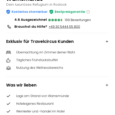
Dein luxuriöses Refugium in Rostock
Slag
Eftel
Kostenlos stornierbar
Bestpreisgarantie
LEG
4.6
ausgezeichnet
199
Bewertungen
Deu
Brauchst du Hilfe?
+49 30 5444 55 800
Parc
Astér
Rast
Exklusiv für Travelcircus Kunden
Lan
Baye
Übernachtung im Zimmer deiner Wahl
Park
Tägliches Frühstücksbuffet
Plop
Deu
Nutzung des Wellnessbereichs
(eh
Holi
Park
Was wir lieben
Tivol
Kop
Lage am Strand von Warnemünde
Futu
Hoteleigenes Restaurant
Bela
Weinkeller und -handel im Hotel
alle