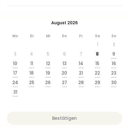
Ang
Wass
Trop
Isla
August 2026
The
Erdi
Mo
Di
Mi
Do
Fr
Sa
So
Rula
1
2
Bad
3
4
5
6
7
8
9
Sch
---
aqu
10
11
12
13
14
15
16
The
---
---
---
---
---
---
---
17
18
19
20
21
22
23
Sins
---
---
---
---
---
---
---
alle
24
25
26
27
28
29
30
Ang
---
---
---
---
---
---
---
31
Zoo
---
&
Safa
Erle
Zoo
Bestätigen
Han