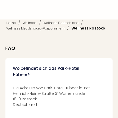
Fest
Stör
Fest
Mus
/
/
/
Fuld
Home
Wellness
Wellness Deutschland
/
Wellness Rostock
Wellness Mecklenburg-Vorpommern
Are
di
Ver
alle
FAQ
Ang
Musi
Musi
Wo befindet sich das Park-Hotel
Ham
Hübner?
alle
Ang
Kultu
Die Adresse von Park-Hotel Hübner lautet:
&
Heinrich-Heine-Straße 31 Warnemünde
Spor
18119 Rostock
Mus
Deutschland
Tec
Sins