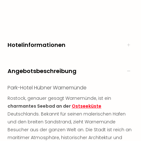
noc
meh
Frei
Frei
Eur
Frei
Hotelinformationen
Deu
Frei
Nied
Frei
Angebotsbeschreibung
Öste
Frei
Park-Hotel Hübner Warnemünde
Fran
Musi
Rostock, genauer gesagt Warnemünde, ist ein
&
charmantes Seebad an der
Ostseeküste
Sho
Deutschlands. Bekannt für seinen malerischen Hafen
Musi
und den breiten Sandstrand, zieht Warnemünde
Starl
Besucher aus der ganzen Welt an. Die Stadt ist reich an
Expr
Moul
maritimer Atmosphäre, historischer Architektur und