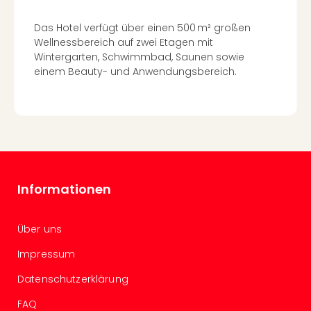
Even
Das Hotel verfügt über einen 500 m² großen
at
Wellnessbereich auf zwei Etagen mit
War
Wintergarten, Schwimmbad, Saunen sowie
Bros.
einem Beauty- und Anwendungsbereich.
Stud
Tour
Lon
–
The
Mak
of
Harr
Informationen
Pott
Form
1
Über uns
Die
Impressum
Auss
Imme
Datenschutzerklärung
Auss
alle
FAQ