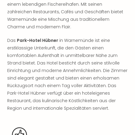
Rou
einem lebendigen Fischereihafen. Mit seinen
Das
zahlreichen Restaurants, Cafés und Geschäften bietet
Musi
Warnemünde eine Mischung aus traditionellem
Köni
Charme und modernem Flair.
der
Löw
Das
Park-Hotel Hübner
in Warnemünde ist eine
Die
erstklassige Unterkunft, die den Gästen einen
Eisk
komfortablen Aufenthalt in unmittelbarer Nähe zum
Tarz
MJ
Strand bietet. Das Hotel besticht durch seine stilvolle
–
Einrichtung und moderne Annehmlichkeiten. Die Zimmer
Das
sind elegant gestaltet und bieten einen erholsamen
Mich
Rückzugsort nach einem Tag voller Aktivitäten. Das
Jac
Park-Hotel Hübner verfügt über ein hoteleigenes
Musi
Restaurant, das kulinarische Köstlichkeiten aus der
Der
Region und internationale Spezialitäten serviert.
Teuf
träg
Pra
Die