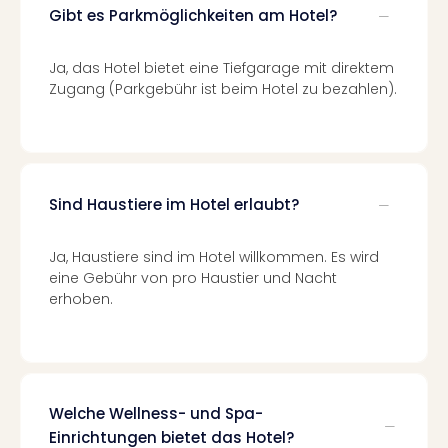
Of
Gibt es Parkmöglichkeiten am Hotel?
Thro
Stud
Ja, das Hotel bietet eine Tiefgarage mit direktem
Tour
Zugang (Parkgebühr ist beim Hotel zu bezahlen).
Swar
Krist
Mini
Wun
Ham
War
Sind Haustiere im Hotel erlaubt?
Bros.
Stud
Ja, Haustiere sind im Hotel willkommen. Es wird
Tour
eine Gebühr von pro Haustier und Nacht
Lon
erhoben.
–
The
Mak
of
Harr
Welche Wellness- und Spa-
Pott
Einrichtungen bietet das Hotel?
An