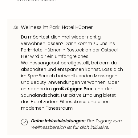
Qua
Com
Club
Pret
Wellness im Park-Hotel Hübner
Wo
alle
Du möchtest dich mal wieder richtig
Ang
verwöhnen lassen? Dann komm zu uns ins
TV
Park-Hotel Hübner in Rostock an der
Ostsee
!
Hier wird dir ein umfangreiches
Sho
Wellnessangebot bereitgestellt, bei dem du
ZDF
abschalten und entspannen kannst. Lass dich
Fern
im Spa-Bereich bei wohltuenden Massagen
in
und Beauty-Anwendungen verwöhnen. Oder
Main
entspanne im
großzügigen Pool
und der
Stef
Saunalandschaft. Für aktive Erholung bietet
Raa
das Hotel zudem Fitnesskurse und einen
Sho
modernen Fitnessraum.
alle
Ang
Deine Inklusivleistungen:
Der Zugang zum
Fest
Wellnessbereich ist für dich inklusive.
Dom