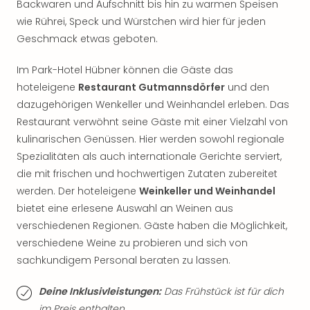
Backwaren und Aufschnitt bis hin zu warmen Speisen
Thea
wie Rührei, Speck und Würstchen wird hier für jeden
ABB
Geschmack etwas geboten.
Voy
in
Im Park-Hotel Hübner können die Gäste das
Lon
Harr
hoteleigene
Restaurant Gutmannsdörfer
und den
Pott
dazugehörigen Wenkeller und Weinhandel erleben. Das
Thea
Restaurant verwöhnt seine Gäste mit einer Vielzahl von
Lon
kulinarischen Genüssen. Hier werden sowohl regionale
GOP
Spezialitäten als auch internationale Gerichte serviert,
Vari
die mit frischen und hochwertigen Zutaten zubereitet
Thea
werden. Der hoteleigene
Weinkeller und Weinhandel
Frie
bietet eine erlesene Auswahl an Weinen aus
Pala
Berli
verschiedenen Regionen. Gäste haben die Möglichkeit,
Fest
verschiedene Weine zu probieren und sich von
Neu
sachkundigem Personal beraten zu lassen.
Fest
Bad
Deine Inklusivleistungen:
Das Frühstück ist für dich
Bad
im Preis enthalten.