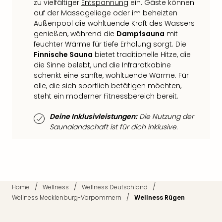
zu vielfältiger
Entspannung
ein. Gäste können
Qua
auf der Massageliege oder im beheizten
Com
Außenpool die wohltuende Kraft des Wassers
Club
genießen, während die
Dampfsauna
mit
Pret
feuchter Wärme für tiefe Erholung sorgt. Die
Wo
Finnische Sauna
bietet traditionelle Hitze, die
alle
die Sinne belebt, und die Infrarotkabine
Ang
schenkt eine sanfte, wohltuende Wärme. Für
TV
alle, die sich sportlich betätigen möchten,
Sho
steht ein moderner Fitnessbereich bereit.
ZDF
Fern
Deine Inklusivleistungen:
Die Nutzung der
in
Saunalandschaft ist für dich inklusive.
Main
Stef
Raa
Sho
alle
/
/
/
Home
Wellness
Wellness Deutschland
Ang
/
Wellness Mecklenburg-Vorpommern
Wellness Rügen
Fest
Dom