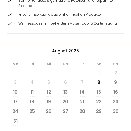
Sonnenterrasse & gemütliche Hotelbar für entspannte
Ang
Abende
Wass
Frische Inselküche aus einheimischen Produkten
Trop
Isla
Wellnessoase mit beheiztem Außenpool & Gartensauna
The
Erdi
Rula
Bad
August 2026
Sch
aqu
Mo
Di
Mi
Do
Fr
Sa
So
The
1
2
Sins
alle
3
4
5
6
7
8
9
Ang
---
10
11
12
13
14
15
16
Zoo
---
---
---
---
---
---
---
&
17
18
19
20
21
22
23
Safa
---
---
---
---
---
---
---
24
25
26
27
28
29
30
Erle
---
---
---
---
---
---
---
Zoo
31
Han
---