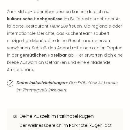
Thea
ABB
Zum Mittag- oder Abendessen kannst du dich auf
Voy
kulinarische Hochgenüsse
im Buffetrestaurant oder À-
in
la-carte-Restaurant
Fienhuus
freuen. Ob regionale oder
Lon
internationale Gerichte, das Küchenteam zaubert
Harr
einzigartige Menüs, die deine Geschmacksnerven
Pott
verwöhnen. Schließ den Abend mit einem edlen Tropfen
Thea
in der
gemütlichen Hotelbar
ab. Hier erwarten dich eine
Lon
GOP
breite Auswahl an Getränken und eine einladende
Vari
Atmosphäre.
Thea
Frie
Deine Inklusivleistungen:
Das Frühstück ist bereits
Pala
im Zimmerpreis inkludiert.
Berli
Fest
Neu
Fest
Deine Auszeit im Parkhotel Rügen
Bad
Der Wellnessbereich im Parkhotel Rügen lädt
Bad