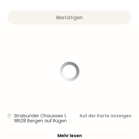
Sere
Park
Allw
Bestätigen
Müns
Zoo
Leip
Safa
Beek
Ber
ZOO
Erle
Gels
Welt
Wal
Nau
Aqu
Zool
Stralsunder Chaussee 1
,
Auf der Karte anzeigen
Gar
18528
Bergen auf Rügen
Berli
alle
Mehr lesen
Ang