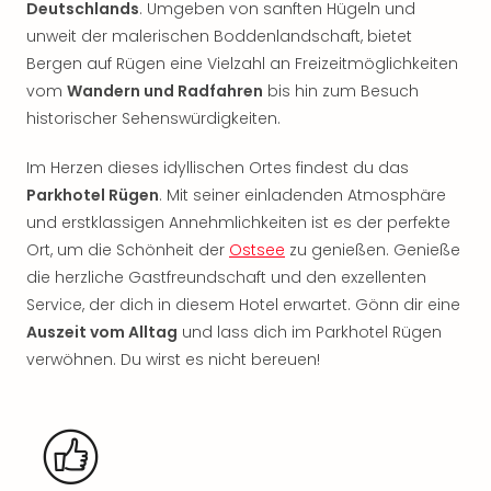
Deutschlands
. Umgeben von sanften Hügeln und
Rou
Das
unweit der malerischen Boddenlandschaft, bietet
Musi
Bergen auf Rügen eine Vielzahl an Freizeitmöglichkeiten
Köni
vom
Wandern und Radfahren
bis hin zum Besuch
der
historischer Sehenswürdigkeiten.
Löw
Die
Im Herzen dieses idyllischen Ortes findest du das
Eisk
Parkhotel Rügen
. Mit seiner einladenden Atmosphäre
Tarz
und erstklassigen Annehmlichkeiten ist es der perfekte
MJ
Ort, um die Schönheit der
Ostsee
zu genießen. Genieße
–
Das
die herzliche Gastfreundschaft und den exzellenten
Mich
Service, der dich in diesem Hotel erwartet. Gönn dir eine
Jac
Auszeit vom Alltag
und lass dich im Parkhotel Rügen
Musi
verwöhnen. Du wirst es nicht bereuen!
Der
Teuf
träg
Pra
Die