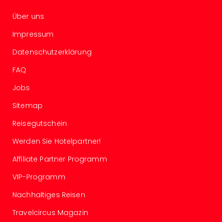
Con
Schl
Über uns
Sch
Konz
Impressum
alle
Datenschutzerklärung
Ang
Fest
FAQ
Glüc
Jobs
Insel
Mer
Sitemap
Lun
Black
Reisegutschein
Festi
Werden Sie Hotelpartner!
Nibiri
Festi
Affiliate Partner Programm
Ikar
Festi
VIP-Programm
alle
Nachhaltiges Reisen
Ang
Loca
Travelcircus Magazin
Konz