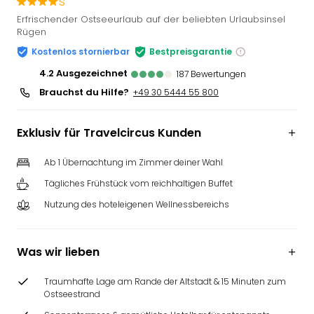
s
Slag
Erfrischender Ostseeurlaub auf der beliebten Urlaubsinsel
Eftel
Rügen
LEG
Kostenlos stornierbar
Bestpreisgarantie
Deu
4.2
ausgezeichnet
Parc
187
Bewertungen
Astér
Brauchst du Hilfe?
+49 30 5444 55 800
Rast
Lan
Exklusiv für Travelcircus Kunden
Baye
Park
Ab 1 Übernachtung im Zimmer deiner Wahl
Plop
Deu
Tägliches Frühstück vom reichhaltigen Buffet
(eh
Nutzung des hoteleigenen Wellnessbereichs
Holi
Park
Tivol
Was wir lieben
Kop
Futu
Traumhafte Lage am Rande der Altstadt & 15 Minuten zum
Bela
Ostseestrand
alle