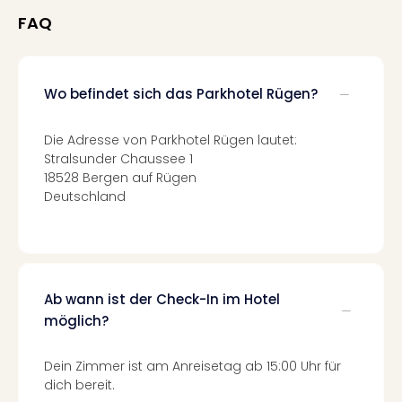
Fest
Stör
FAQ
Fest
Mus
Fuld
Wo befindet sich das Parkhotel Rügen?
Are
di
Ver
Die Adresse von Parkhotel Rügen lautet:
alle
Stralsunder Chaussee 1
Ang
18528 Bergen auf Rügen
Musi
Deutschland
Musi
Ham
alle
Ang
Kultu
Ab wann ist der Check-In im Hotel
&
möglich?
Spor
Mus
Dein Zimmer ist am Anreisetag ab 15:00 Uhr für
Tec
dich bereit.
Sins