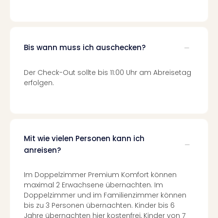
Mer
Ben
Mus
Stut
Bis wann muss ich auschecken?
Pors
Mus
Auto
Der Check-Out sollte bis 11:00 Uhr am Abreisetag
Wolf
erfolgen.
BM
Mus
in
Mün
Barb
Mit wie vielen Personen kann ich
Mus
anreisen?
Tec
Spey
Im Doppelzimmer Premium Komfort können
alle
maximal 2 Erwachsene übernachten. Im
Ang
Doppelzimmer und im Familienzimmer können
Auss
bis zu 3 Personen übernachten. Kinder bis 6
Ga
Jahre übernachten hier kostenfrei, Kinder von 7