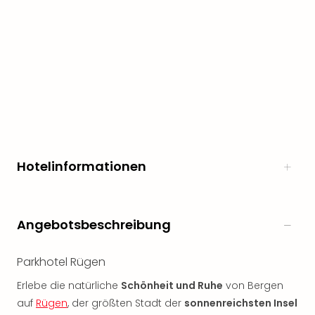
noc
meh
Frei
Frei
Eur
Frei
Deu
Frei
Nied
Frei
Hotelinformationen
Öste
Frei
Fran
Musi
Angebotsbeschreibung
&
Sho
Musi
Parkhotel Rügen
Starl
Erlebe die natürliche
Schönheit und Ruhe
von Bergen
Expr
auf
Rügen
, der größten Stadt der
sonnenreichsten Insel
Moul