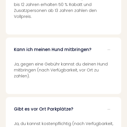
Of
bis 12 Jahren erhalten 50 % Rabatt und
Thro
Zusatzpersonen ab 13 Jahren zahlen den
Stud
Vollpreis.
Tour
Swar
Krist
Mini
Wun
Kann ich meinen Hund mitbringen?
Ham
War
Bros.
Ja, gegen eine Gebühr kannst du deinen Hund
Stud
mitbringen (nach Verfügbarkeit, vor Ort zu
zahlen).
Tour
Lon
–
The
Mak
of
Gibt es vor Ort Parkplätze?
Harr
Pott
Ja, du kannst kostenpflichtig (nach Verfügbarkeit,
An