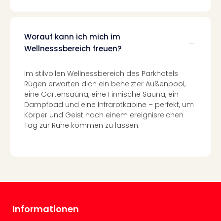
Ang
Spor
Skiu
Worauf kann ich mich im
in
Wellnesssbereich freuen?
Deu
Skiu
in
Im stilvollen Wellnessbereich des Parkhotels
Öste
Rügen erwarten dich ein beheizter Außenpool,
Form
eine Gartensauna, eine Finnische Sauna, ein
1
Dampfbad und eine Infrarotkabine – perfekt, um
Reis
Körper und Geist nach einem ereignisreichen
Konz
Tag zur Ruhe kommen zu lassen.
Konz
Pitbu
Karo
G
Back
Boy
Disn
Informationen
in