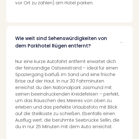
vor Ort zu zahlen) am Hotel parken.
Even
at
War
Bros.
Stud
Wie weit sind Sehenswürdigkeiten von
Tour
dem Parkhotel Rügen entfernt?
Lon
–
The
Nur eine kurze Autofahrt entfernt erwartet dich
Mak
der feinsandige Ostseestrand – ideal für einen
of
Spaziergang barfuß im Sand und eine frische
Harr
Brise auf der Haut. In nur 30 Fahrminuten
erreichst du den Nationalpark Jasmund mit
Pott
seinen beeindruckenden Kreidefelsen – perfekt,
Form
um das Rauschen des Meeres von oben zu
1
erleben und das perfekte Urlaubsfoto mit Blick
Die
auf die Steilküste zu schießen. Ebenfalls einen
Auss
Ausflug wert: die berühmte Seebrücke Sellin, die
Imme
du in nur 25 Minuten mit dem Auto erreichst.
Auss
alle