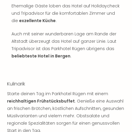
Sch
Ehemalige Gäste loben das Hotel auf Holidaycheck
und
das
und Tripadvisor für die komfortablen Zimmer und
Biest
die
exzellente Küche
.
Wie
Mari
Auch mit seiner wunderbaren Lage am Rande der
Ther
Altstadt überzeugt das Hotel auf ganzer Linie. Laut
Sta
Tripadvisor ist das Parkhotel Rügen übrigens das
Ente
beliebteste Hotel in Bergen
.
Das
Pha
der
Ope
Kulinarik
Köln
Tan
Starte deinen Tag im Parkhotel Rügen mit einem
der
reichhaltigen Frühstücksbuffet
. Genieße eine Auswahl
Vam
an frischen Brötchen, köstlichen Aufschnitten, gesunden
alle
Müslivarianten und vielem mehr. Obstsalate und
Ang
regionale Spezialitäten sorgen für einen genussvollen
Sho
&
Start in den Tag.