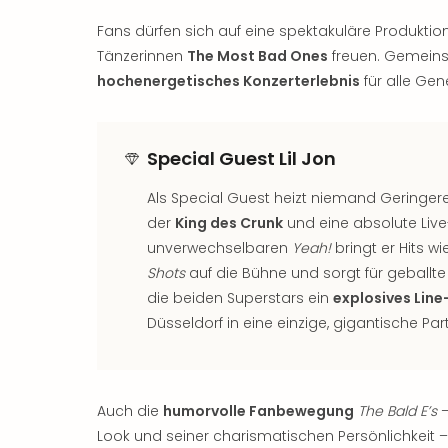
Fans dürfen sich auf eine spektakuläre Produktio
Tänzerinnen
The Most Bad Ones
freuen. Gemeins
hochenergetisches Konzerterlebnis
für alle Gen
Special Guest Lil Jon
Als Special Guest heizt niemand Geringer
der
King des Crunk
und eine absolute Liv
unverwechselbaren
Yeah!
bringt er Hits w
Shots
auf die Bühne und sorgt für geballt
die beiden Superstars ein
explosives Line
Düsseldorf in eine einzige, gigantische Par
Auch die
humorvolle Fanbewegung
The Bald E’s
–
Look und seiner charismatischen Persönlichkeit –