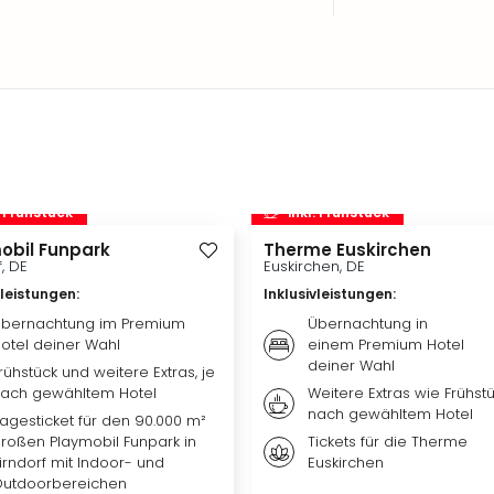
. Frühstück
inkl. Frühstück
obil Funpark
Therme Euskirchen
f, DE
Euskirchen, DE
vleistungen
:
Inklusivleistungen
:
bernachtung im Premium
Übernachtung in
otel deiner Wahl
einem Premium Hotel
deiner Wahl
rühstück und weitere Extras, je
ach gewähltem Hotel
Weitere Extras wie Frühstü
nach gewähltem Hotel
agesticket für den 90.000 m²
roßen Playmobil Funpark in
Tickets für die Therme
irndorf mit Indoor- und
Euskirchen
utdoorbereichen