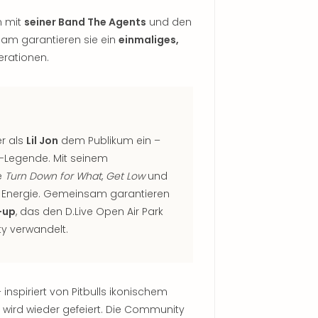
n mit
seiner Band The Agents
und den
am garantieren sie ein
einmaliges,
erationen.
er als
Lil Jon
dem Publikum ein –
e-Legende. Mit seinem
ie
Turn Down for What
,
Get Low
und
e Energie. Gemeinsam garantieren
-up
, das den D.Live Open Air Park
ty verwandelt.
 inspiriert von Pitbulls ikonischem
 wird wieder gefeiert. Die Community