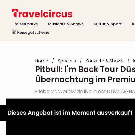
Freizeitparks
Musicals & Shows
Kultur & Sport
K
🎁 Reisegutscheine
Home
/
Specials
/
Konzerte & Shows
/
Pitbull: I'm Back Tour Düs
Übernachtung im Premi
Erlebe Mr. Worldwide live in der D.Live AREN
Dieses Angebot ist im Moment ausverkauft