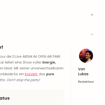
rf
Tour
die D.Live ARENA IM OPEN AIR PARK
r liefert eine Show voller
Energie,
hen lässt. Mit seiner unverwechselbaren
Von
Lukas
orldwide
für ein
Konzert
, das
pure
tto:
Don’t stop the party!
Redakteur
tatus