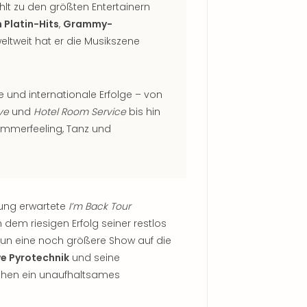
ählt zu den größten Entertainern
 Platin-Hits
,
Grammy-
eltweit hat er die Musikszene
 und internationale Erfolge – von
ve
und
Hotel Room Service
bis hin
Sommerfeeling, Tanz und
nung erwartete
I’m Back Tour
em riesigen Erfolg seiner restlos
 nun eine noch größere Show auf die
ve Pyrotechnik
und seine
hen ein unaufhaltsames