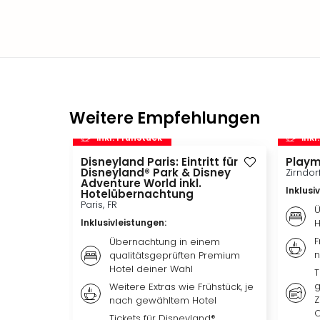
Weitere Empfehlungen
inkl. Frühstück
inkl
Disneyland Paris: Eintritt für
Playm
Disneyland® Park & Disney
Zirndor
Adventure World inkl.
Inklusi
Hotelübernachtung
Paris, FR
Ü
Inklusivleistungen
:
H
F
Übernachtung in einem
n
qualitätsgeprüften Premium
Hotel deiner Wahl
T
g
Weitere Extras wie Frühstück, je
Z
nach gewähltem Hotel
O
Tickets für Disneyland®