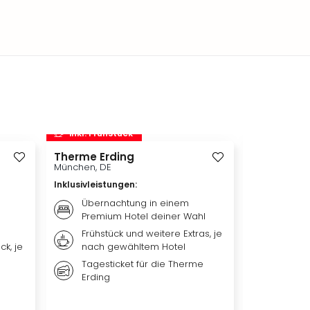
inkl. Frühstück
inkl. Frü
Therme Erding
Disneys D
München, DE
Hamburg, D
Inklusivleistungen
:
Inklusivleis
Übernachtung in einem
Übern
Premium Hotel deiner Wahl
Premi
Frühstück und weitere Extras, je
Weiter
ck, je
nach gewähltem Hotel
nach 
Tagesticket für die Therme
Ticket
Erding
DER L