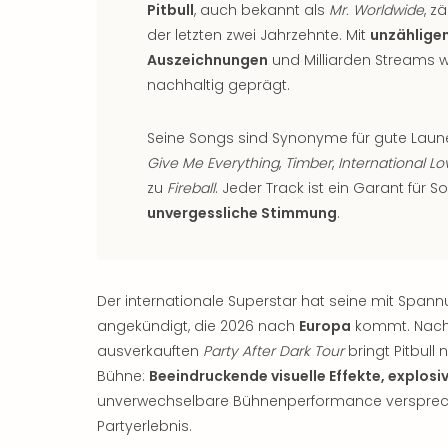
Pitbull
, auch bekannt als
Mr. Worldwide
, z
der letzten zwei Jahrzehnte. Mit
unzähligen
Auszeichnungen
und Milliarden Streams w
nachhaltig geprägt.
Seine Songs sind Synonyme für gute Laune
Give Me Everything
,
Timber
,
International Lo
zu
Fireball
. Jeder Track ist ein Garant für 
unvergessliche Stimmung
.
Der internationale Superstar hat seine mit Span
angekündigt, die 2026 nach
Europa
kommt. Nach d
ausverkauften
Party After Dark Tour
bringt Pitbull
Bühne:
Beeindruckende visuelle Effekte, explosi
unverwechselbare Bühnenperformance versprec
Partyerlebnis.