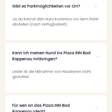
Ang
Gibt es Parkmöglichkeiten vor Ort?
Spor
Skiu
Ja, du kannst dein Auto kostenlos vor dem Hotel
in
abstellen (nach Verfügbarkeit).
Deu
Skiu
in
Öste
Form
1
Kann ich meinen Hund ins Plaza INN Bad
Reis
Rappenau mitbringen?
Konz
Konz
Leider ist die Mitnahme von Haustieren nicht
Pitbu
gestattet.
Karo
G
Back
Boy
Disn
Für wen ist das Plaza INN Bad
in
Rappenau ideal?