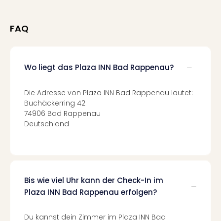
Fest
Stör
Fest
FAQ
Mus
Fuld
Are
di
Wo liegt das Plaza INN Bad Rappenau?
Ver
alle
Die Adresse von Plaza INN Bad Rappenau lautet:
Ang
Buchäckerring 42
Musi
74906 Bad Rappenau
Musi
Deutschland
Ham
alle
Ang
Kultu
&
Bis wie viel Uhr kann der Check-In im
Spor
Plaza INN Bad Rappenau erfolgen?
Mus
Tec
Sins
Du kannst dein Zimmer im Plaza INN Bad