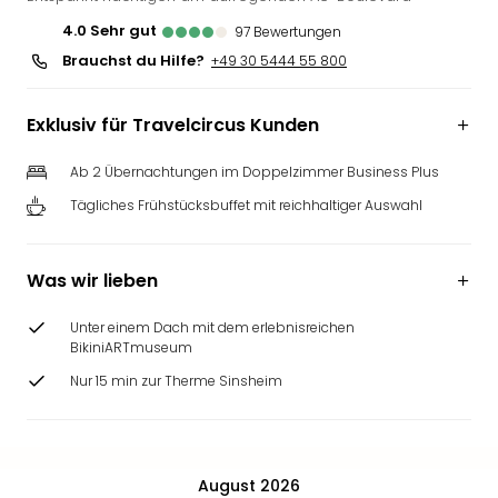
Slag
4.0
sehr gut
97
Bewertungen
Eftel
Brauchst du Hilfe?
+49 30 5444 55 800
LEG
Deu
Parc
Exklusiv für Travelcircus Kunden
Astér
Rast
Ab 2 Übernachtungen im Doppelzimmer Business Plus
Lan
Tägliches Frühstücksbuffet mit reichhaltiger Auswahl
Baye
Park
Plop
Was wir lieben
Deu
(eh
Unter einem Dach mit dem erlebnisreichen
Holi
BikiniARTmuseum
Park
Nur 15 min zur Therme Sinsheim
Tivol
Kop
Futu
Bela
August 2026
alle