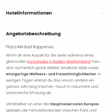
noc
meh
Hotelinformationen
Frei
Frei
Eur
Frei
Angebotsbeschreibung
Deu
Frei
Plaza INN Bad Rappenau
Nied
Frei
Nimm dir eine Auszeit für die Seele während eines
Öste
glanzvollen
Kurzurlaubs in Baden-Württemberg
! Freu
Frei
dich auf herrlich grüne Wälder, ländliche Idylle sowie
Fran
einzigartige Wellness- und Freizeitmöglichkeiten
. In
Musi
wenigen Tagen erlebst du das, wovon andere ein
&
ganzes Jahr lang träumen: Tauch in naturnahe und
Sho
Musi
actionreiche Erholung ab.
Starl
Expr
Unmittelbar an einer der
Hauptreiserouten Europas
Moul
gelegen, der Fernverbindungen zwischen Paris und