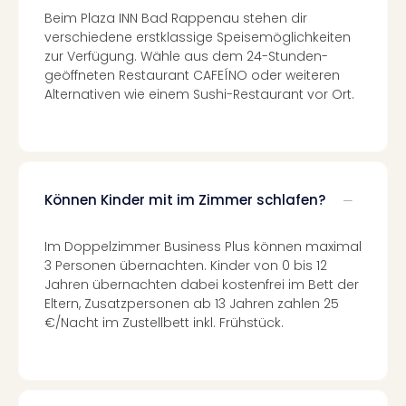
Even
Beim Plaza INN Bad Rappenau stehen dir
at
verschiedene erstklassige Speisemöglichkeiten
zur Verfügung. Wähle aus dem 24-Stunden-
War
geöffneten Restaurant CAFEÍNO oder weiteren
Bros.
Alternativen wie einem Sushi-Restaurant vor Ort.
Stud
Tour
Lon
–
The
Mak
Können Kinder mit im Zimmer schlafen?
of
Harr
Im Doppelzimmer Business Plus können maximal
Pott
3 Personen übernachten. Kinder von 0 bis 12
Form
Jahren übernachten dabei kostenfrei im Bett der
1
Eltern, Zusatzpersonen ab 13 Jahren zahlen 25
Die
€/Nacht im Zustellbett inkl. Frühstück.
Auss
Imme
Auss
alle