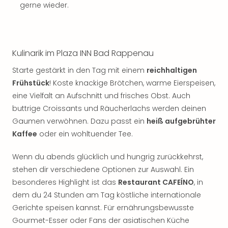
Sch
gerne wieder.
und
das
Biest
Wie
Kulinarik im Plaza INN Bad Rappenau
Mari
Ther
Starte gestärkt in den Tag mit einem
reichhaltigen
Sta
Frühstück
! Koste knackige Brötchen, warme Eierspeisen,
Ente
eine Vielfalt an Aufschnitt und frisches Obst. Auch
Das
buttrige Croissants und Räucherlachs werden deinen
Pha
Gaumen verwöhnen. Dazu passt ein
heiß aufgebrühter
der
Kaffee
oder ein wohltuender Tee.
Ope
Köln
Wenn du abends glücklich und hungrig zurückkehrst,
Tan
der
stehen dir verschiedene Optionen zur Auswahl. Ein
Vam
besonderes Highlight ist das
Restaurant CAFEÍNO
, in
alle
dem du 24 Stunden am Tag köstliche internationale
Ang
Gerichte speisen kannst. Für ernährungsbewusste
Sho
Gourmet-Esser oder Fans der asiatischen Küche
&