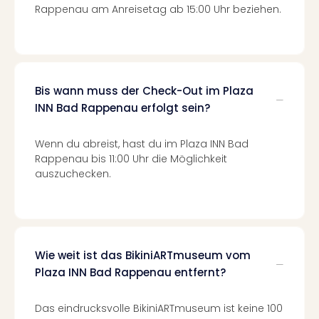
Mer
Rappenau am Anreisetag ab 15:00 Uhr beziehen.
Ben
Mus
Stut
Pors
Mus
Bis wann muss der Check-Out im Plaza
Auto
INN Bad Rappenau erfolgt sein?
Wolf
BM
Wenn du abreist, hast du im Plaza INN Bad
Mus
Rappenau bis 11:00 Uhr die Möglichkeit
in
auszuchecken.
Mün
Barb
Mus
Tec
Spey
Wie weit ist das BikiniARTmuseum vom
alle
Plaza INN Bad Rappenau entfernt?
Ang
Auss
Ga
Das eindrucksvolle BikiniARTmuseum ist keine 100