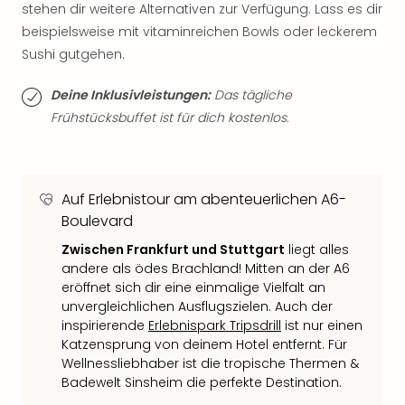
stehen dir weitere Alternativen zur Verfügung. Lass es dir
Thea
beispielsweise mit vitaminreichen Bowls oder leckerem
ABB
Voy
Sushi gutgehen.
in
Lon
Deine Inklusivleistungen:
Das tägliche
Harr
Frühstücksbuffet ist für dich kostenlos.
Pott
Thea
Lon
GOP
Auf Erlebnistour am abenteuerlichen A6-
Vari
Boulevard
Thea
Zwischen Frankfurt und Stuttgart
liegt alles
Frie
andere als ödes Brachland! Mitten an der A6
Pala
eröffnet sich dir eine einmalige Vielfalt an
Berli
unvergleichlichen Ausflugszielen. Auch der
Fest
inspirierende
Erlebnispark Tripsdrill
ist nur einen
Neu
Katzensprung von deinem Hotel entfernt. Für
Fest
Wellnessliebhaber ist die tropische Thermen &
Bad
Badewelt Sinsheim die perfekte Destination.
Bad