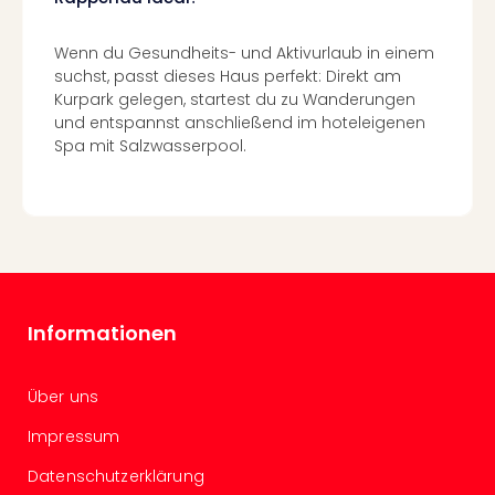
Con
Schl
Sch
Wenn du Gesundheits- und Aktivurlaub in einem
Konz
suchst, passt dieses Haus perfekt: Direkt am
Kurpark gelegen, startest du zu Wanderungen
alle
und entspannst anschließend im hoteleigenen
Ang
Spa mit Salzwasserpool.
Fest
Glüc
Insel
Mer
Lun
Black
Festi
Nibiri
Informationen
Festi
Ikar
Festi
Über uns
alle
Impressum
Ang
Loca
Datenschutzerklärung
Konz