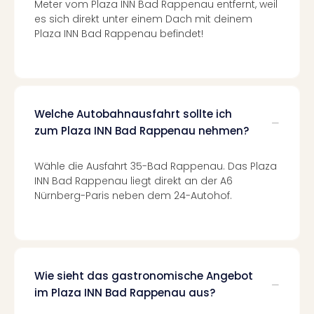
Of
Meter vom Plaza INN Bad Rappenau entfernt, weil
Thro
es sich direkt unter einem Dach mit deinem
Plaza INN Bad Rappenau befindet!
Stud
Tour
Swar
Krist
Mini
Wun
Welche Autobahnausfahrt sollte ich
Ham
zum Plaza INN Bad Rappenau nehmen?
War
Bros.
Wähle die Ausfahrt 35-Bad Rappenau. Das Plaza
Stud
INN Bad Rappenau liegt direkt an der A6
Tour
Nürnberg-Paris neben dem 24-Autohof.
Lon
–
The
Mak
of
Wie sieht das gastronomische Angebot
Harr
im Plaza INN Bad Rappenau aus?
Pott
An