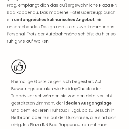
Rou
Prag, empfängt dich das außergewöhnliche Plaza INN
Das
Bad Rappenau. Das moderne Hotel überzeugt durch
Musi
ein
umfangreiches kulinarisches Angebot
, ein
Köni
ansprechendes Design und stets zuvorkommendes
der
Personal. Trotz der Autobahnnähe schläfst du hier so
Löw
Die
ruhig wie auf Wolken.
Eisk
Tarz
MJ
–
Das
Mich
Ehemalige Gäste zeigen sich begeistert: Auf
Jac
Bewertungsportalen wie HolidayCheck oder
Musi
Tripadvisor schwärmen sie von den detailverliebt
Der
gestalteten Zimmern, der
idealen Ausgangslage
Teuf
träg
und dem leckeren Frühstück. Egal, ob zu Besuch in
Pra
Heilbronn oder nur auf der Durchreise, alle sind sich
Die
einig: Ins Plaza INN Bad Rappenau kommt man