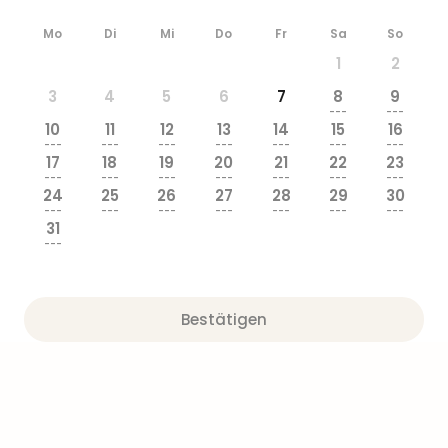
Ang
Wass
Mo
Di
Mi
Do
Fr
Sa
So
Trop
1
2
Isla
3
4
5
6
7
8
9
The
---
---
Erdi
10
11
12
13
14
15
16
Rula
---
---
---
---
---
---
---
17
18
19
20
21
22
23
Bad
---
---
---
---
---
---
---
Sch
24
25
26
27
28
29
30
aqu
---
---
---
---
---
---
---
31
The
---
Sins
alle
Ang
Zoo
Bestätigen
&
Safa
Erle
Zoo
Han