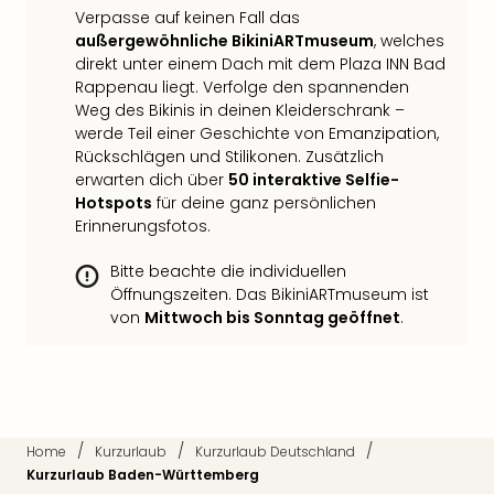
Qua
Verpasse auf keinen Fall das
Com
außergewöhnliche BikiniARTmuseum
, welches
Club
direkt unter einem Dach mit dem Plaza INN Bad
Pret
Rappenau liegt. Verfolge den spannenden
Wo
Weg des Bikinis in deinen Kleiderschrank –
alle
werde Teil einer Geschichte von Emanzipation,
Ang
Rückschlägen und Stilikonen. Zusätzlich
TV
erwarten dich über
50 interaktive Selfie-
Sho
Hotspots
für deine ganz persönlichen
ZDF
Erinnerungsfotos.
Fern
Bitte beachte die individuellen
in
Öffnungszeiten. Das BikiniARTmuseum ist
Main
von
Mittwoch bis Sonntag geöffnet
.
Stef
Raa
Sho
alle
Ang
Fest
/
/
/
Home
Kurzurlaub
Kurzurlaub Deutschland
Dom
Kurzurlaub Baden-Württemberg