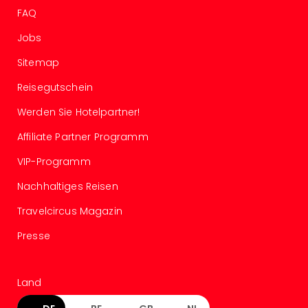
in
FAQ
Köln
Jobs
Konz
in
Sitemap
Düss
Well
Reisegutschein
Well
Werden Sie Hotelpartner!
Deu
Allg
Affiliate Partner Programm
Baye
VIP-Programm
Wal
Baye
Nachhaltiges Reisen
Bod
Harz
Travelcircus Magazin
Nor
Presse
NRW
Ost
Sch
Land
alle
Ang