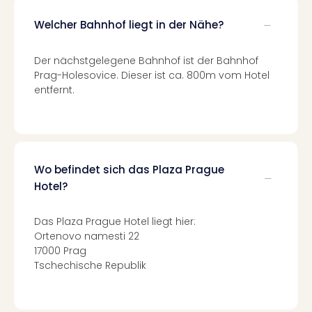
Qua
Com
Welcher Bahnhof liegt in der Nähe?
Club
Pret
Der nächstgelegene Bahnhof ist der Bahnhof
Wo
Prag-Holesovice. Dieser ist ca. 800m vom Hotel
alle
entfernt.
Ang
TV
Sho
ZDF
Fern
Wo befindet sich das Plaza Prague
in
Hotel?
Main
Stef
Raa
Das Plaza Prague Hotel liegt hier:
Sho
Ortenovo namesti 22
alle
17000 Prag
Ang
Tschechische Republik
Fest
Dom