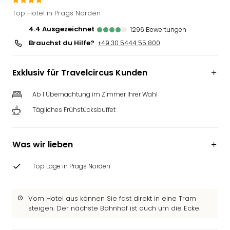
Slag
Top Hotel in Prags Norden
Eftel
4.4
ausgezeichnet
1296
Bewertungen
LEG
Brauchst du Hilfe?
Deu
+49 30 5444 55 800
Parc
Astér
Exklusiv für Travelcircus Kunden
Rast
Lan
Ab 1 Übernachtung im Zimmer Ihrer Wahl
Baye
Tägliches Frühstücksbuffet
Park
Plop
Deu
Was wir lieben
(eh
Holi
Top Lage in Prags Norden
Park
Tivol
Kop
Vom Hotel aus können Sie fast direkt in eine Tram
Futu
steigen. Der nächste Bahnhof ist auch um die Ecke.
Bela
alle