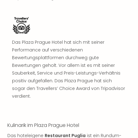
Rou
Das
Musi
Köni
der
Löw
Das Plaza Prague Hotel hat sich mit seiner
Die
Performance auf verschiedenen
Eisk
Tarz
Bewertungsplattformen durchweg gute
MJ
Bewertungen geholt. Vor allem ist es mit seiner
–
Sauberkeit, Service und Preis-Leistungs-Verhältnis
Das
positiv aufgefallen. Das Plaza Prague hat sich
Mich
sogar den Travellers’ Choice Award von Tripadvisor
Jac
verdient.
Musi
Der
Teuf
träg
Pra
Kulinarik im Plaza Prague Hotel
Die
Das hoteleigene
Restaurant Puglia
ist ein Rundum-