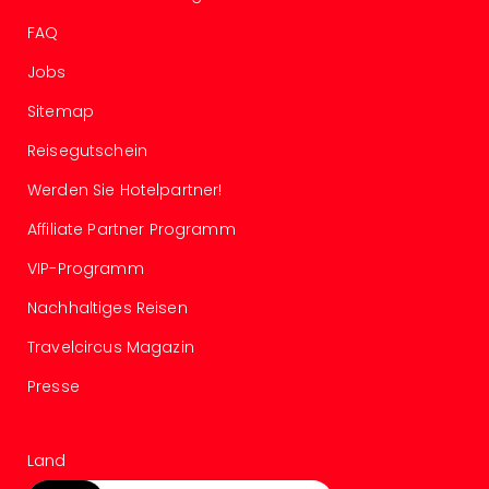
Mer
FAQ
Ben
Mus
Jobs
Stut
Pors
Sitemap
Mus
Reisegutschein
Auto
Wolf
Werden Sie Hotelpartner!
BM
Affiliate Partner Programm
Mus
in
VIP-Programm
Mün
Barb
Nachhaltiges Reisen
Mus
Travelcircus Magazin
Tec
Spey
Presse
alle
Ang
Auss
Land
Ga