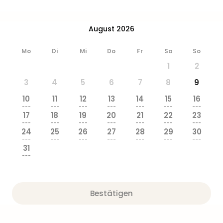
Ang
Wass
Trop
August 2026
Isla
The
Mo
Di
Mi
Do
Fr
Sa
So
Erdi
1
2
Rula
Bad
3
4
5
6
7
8
9
Sch
10
11
12
13
14
15
16
aqu
---
---
---
---
---
---
---
The
17
18
19
20
21
22
23
---
---
---
---
---
---
---
Sins
24
25
26
27
28
29
30
alle
---
---
---
---
---
---
---
Ang
31
---
Zoo
&
Safa
Erle
Bestätigen
Zoo
Han