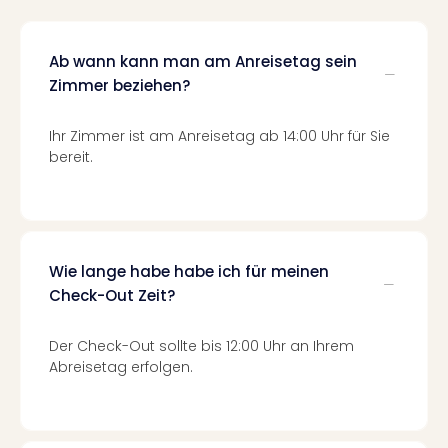
Thea
ABB
Voy
Ab wann kann man am Anreisetag sein
in
Zimmer beziehen?
Lon
Harr
Ihr Zimmer ist am Anreisetag ab 14:00 Uhr für Sie
Pott
bereit.
Thea
Lon
GOP
Vari
Thea
Wie lange habe habe ich für meinen
Frie
Check-Out Zeit?
Pala
Berli
Fest
Der Check-Out sollte bis 12:00 Uhr an Ihrem
Neu
Abreisetag erfolgen.
Fest
Bad
Bad