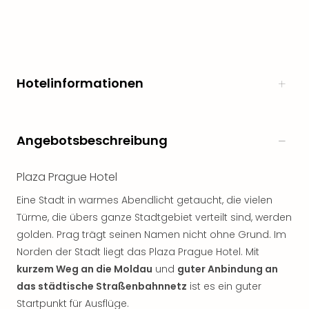
noc
meh
Frei
Frei
Eur
Hotelinformationen
Frei
Deu
Frei
Nied
Angebotsbeschreibung
Frei
Öste
Plaza Prague Hotel
Frei
Fran
Eine Stadt in warmes Abendlicht getaucht, die vielen
Musi
Türme, die übers ganze Stadtgebiet verteilt sind, werden
&
golden. Prag trägt seinen Namen nicht ohne Grund. Im
Sho
Norden der Stadt liegt das Plaza Prague Hotel. Mit
Musi
kurzem Weg an die Moldau
und
guter Anbindung an
Starl
Expr
das städtische Straßenbahnnetz
ist es ein guter
Moul
Startpunkt für Ausflüge.