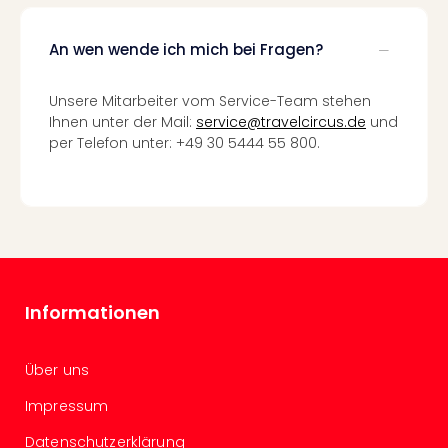
Fest
Stör
Fest
An wen wende ich mich bei Fragen?
Mus
Fuld
Unsere Mitarbeiter vom Service-Team stehen
Are
Ihnen unter der Mail:
service@travelcircus.de
und
di
per Telefon unter: +49 30 5444 55 800.
Ver
alle
Ang
Musi
Musi
Ham
alle
Ang
Informationen
Kultu
&
Über uns
Spor
Mus
Impressum
Tec
Sins
Datenschutzerklärung