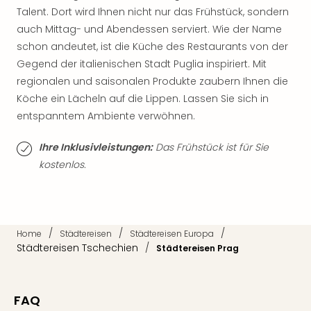
Sch
Talent. Dort wird Ihnen nicht nur das Frühstück, sondern
und
auch Mittag- und Abendessen serviert. Wie der Name
das
Biest
schon andeutet, ist die Küche des Restaurants von der
Wie
Gegend der italienischen Stadt Puglia inspiriert. Mit
Mari
regionalen und saisonalen Produkte zaubern Ihnen die
Ther
Köche ein Lächeln auf die Lippen. Lassen Sie sich in
Sta
entspanntem Ambiente verwöhnen.
Ente
Das
Ihre Inklusivleistungen:
Das Frühstück ist für Sie
Pha
kostenlos.
der
Ope
Köln
Tan
der
/
/
/
Home
Städtereisen
Städtereisen Europa
Vam
Städtereisen Tschechien
/
Städtereisen Prag
alle
Ang
Sho
FAQ
&