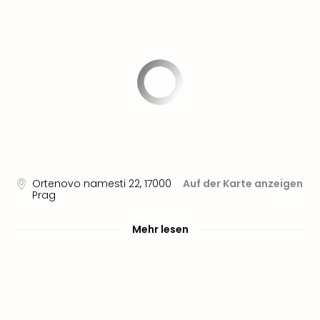
Sere
Park
Allw
Müns
Zoo
Leip
Safa
Beek
Ber
ZOO
Erle
Gels
Ortenovo namesti 22
,
17000
Auf der Karte anzeigen
Welt
Prag
Wal
Nau
Mehr lesen
Aqu
Zool
Gar
Berli
alle
Ang