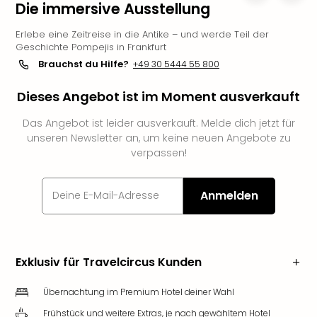
Die immersive Ausstellung
Slag
Eftel
Erlebe eine Zeitreise in die Antike – und werde Teil der
LEG
Geschichte Pompejis in Frankfurt
Deu
Brauchst du Hilfe?
+49 30 5444 55 800
Parc
Astér
Dieses Angebot ist im Moment ausverkauft
Rast
Lan
Das Angebot ist leider ausverkauft. Melde dich jetzt für
unseren Newsletter an, um keine neuen Angebote zu
Baye
verpassen!
Park
Plop
Deu
Anmelden
(eh
Holi
Park
Tivol
Exklusiv für Travelcircus Kunden
Kop
Futu
Übernachtung im Premium Hotel deiner Wahl
Bela
alle
Frühstück und weitere Extras, je nach gewähltem Hotel