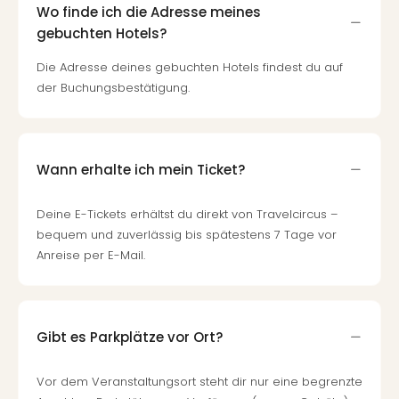
Qua
Wo finde ich die Adresse meines
Com
gebuchten Hotels?
Club
Pret
Die Adresse deines gebuchten Hotels findest du auf
Wo
der Buchungsbestätigung.
alle
Ang
TV
Sho
Wann erhalte ich mein Ticket?
ZDF
Fern
Deine E-Tickets erhältst du direkt von Travelcircus –
in
bequem und zuverlässig bis spätestens 7 Tage vor
Main
Anreise per E-Mail.
Stef
Raa
Sho
alle
Gibt es Parkplätze vor Ort?
Ang
Fest
Dom
Vor dem Veranstaltungsort steht dir nur eine begrenzte