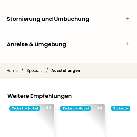
Sch
und
das
Stornierung und Umbuchung
Biest
Wie
Mari
Ther
Anreise & Umgebung
Sta
Ente
Das
Pha
/
/
Home
Specials
Ausstellungen
der
Ope
Köln
Tan
Weitere Empfehlungen
der
Vam
4.6
3.6
Ticket + Hotel
Ticket + Hotel
Ticket + Hot
alle
Ang
Sho
&