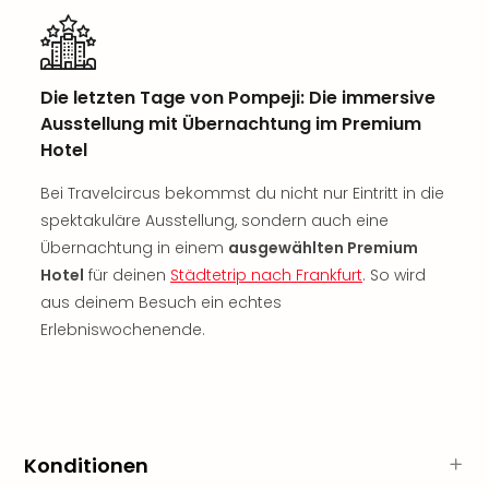
Rou
Das
Musi
Köni
Die letzten Tage von Pompeji: Die immersive
der
Ausstellung mit Übernachtung im Premium
Löw
Hotel
Die
Eisk
Bei Travelcircus bekommst du nicht nur Eintritt in die
Tarz
spektakuläre Ausstellung, sondern auch eine
MJ
Übernachtung in einem
ausgewählten Premium
–
Das
Hotel
für deinen
Städtetrip nach Frankfurt
. So wird
Mich
aus deinem Besuch ein echtes
Jac
Erlebniswochenende.
Musi
Der
Teuf
träg
Pra
Konditionen
Die