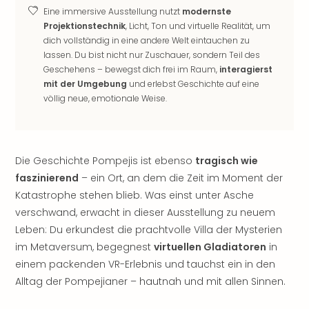
noc
Eine immersive Ausstellung nutzt
modernste
Projektionstechnik
, Licht, Ton und virtuelle Realität, um
meh
dich vollständig in eine andere Welt eintauchen zu
Frei
lassen. Du bist nicht nur Zuschauer, sondern Teil des
Frei
Geschehens – bewegst dich frei im Raum,
interagierst
Eur
mit der Umgebung
und erlebst Geschichte auf eine
Frei
völlig neue, emotionale Weise.
Deu
Frei
Nied
Frei
Die Geschichte Pompejis ist ebenso
tragisch wie
Öste
faszinierend
– ein Ort, an dem die Zeit im Moment der
Frei
Fran
Katastrophe stehen blieb. Was einst unter Asche
Musi
verschwand, erwacht in dieser Ausstellung zu neuem
&
Leben: Du erkundest die prachtvolle Villa der Mysterien
Sho
im Metaversum, begegnest
virtuellen Gladiatoren
in
Musi
einem packenden VR-Erlebnis und tauchst ein in den
Starl
Alltag der Pompejianer – hautnah und mit allen Sinnen.
Expr
Moul