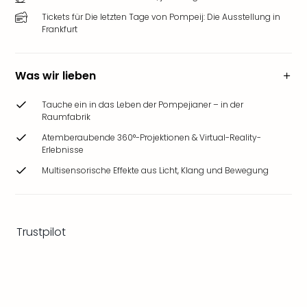
Ang
Tickets für Die letzten Tage von Pompeij: Die Ausstellung in
Wass
Frankfurt
Trop
Isla
The
Was wir lieben
Erdi
Rula
Tauche ein in das Leben der Pompejianer – in der
Bad
Raumfabrik
Sch
Atemberaubende 360°-Projektionen & Virtual-Reality-
aqu
Erlebnisse
The
Multisensorische Effekte aus Licht, Klang und Bewegung
Sins
alle
Ang
Zoo
Trustpilot
&
Safa
Erle
Zoo
Han