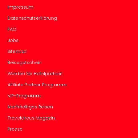
Even
Impressum
at
Datenschutzerklärung
War
Bros.
FAQ
Stud
Tour
Jobs
Lon
Sitemap
–
The
Reisegutschein
Mak
Werden Sie Hotelpartner!
of
Harr
Affiliate Partner Programm
Pott
Form
VIP-Programm
1
Nachhaltiges Reisen
Die
Auss
Travelcircus Magazin
Imme
Auss
Presse
alle