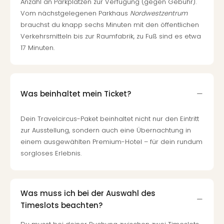
Fest
Anzahl an Parkplätzen zur Verfügung (gegen Gebühr).
Stör
Vom nächstgelegenen Parkhaus
Nordwestzentrum
Fest
brauchst du knapp sechs Minuten mit den öffentlichen
Mus
Verkehrsmitteln bis zur Raumfabrik, zu Fuß sind es etwa
Fuld
17 Minuten.
Are
di
Ver
alle
Was beinhaltet mein Ticket?
Ang
Musi
Dein Travelcircus-Paket beinhaltet nicht nur den Eintritt
Musi
zur Ausstellung, sondern auch eine Übernachtung in
Ham
einem ausgewählten Premium-Hotel – für dein rundum
alle
sorgloses Erlebnis.
Ang
Kultu
&
Spor
Was muss ich bei der Auswahl des
Mus
Timeslots beachten?
Tec
Sins