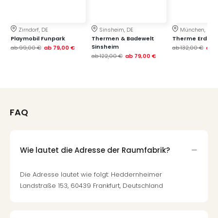
Thea
ABB
Voy
Zirndorf, DE
Sinsheim, DE
München, DE
Playmobil Funpark
Thermen & Badewelt
Therme Erding
in
Sinsheim
ab
99,00 €
ab
79,00 €
ab
132,00 €
ab
Lon
ab
122,00 €
ab
79,00 €
Harr
Pott
Thea
Lon
GOP
FAQ
Vari
Thea
Frie
Pala
Wie lautet die Adresse der Raumfabrik?
Berli
Fest
Die Adresse lautet wie folgt: Heddernheimer
Neu
Landstraße 153, 60439 Frankfurt, Deutschland
Fest
Bad
Bad