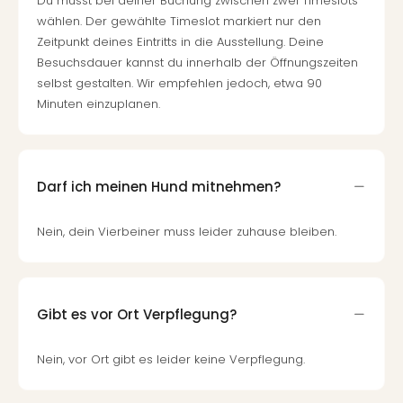
Du musst bei deiner Buchung zwischen zwei Timeslots
Mer
wählen. Der gewählte Timeslot markiert nur den
Ben
Zeitpunkt deines Eintritts in die Ausstellung. Deine
Mus
Besuchsdauer kannst du innerhalb der Öffnungszeiten
Stut
selbst gestalten. Wir empfehlen jedoch, etwa 90
Pors
Minuten einzuplanen.
Mus
Auto
Wolf
BM
Darf ich meinen Hund mitnehmen?
Mus
in
Mün
Nein, dein Vierbeiner muss leider zuhause bleiben.
Barb
Mus
Tec
Spey
Gibt es vor Ort Verpflegung?
alle
Ang
Nein, vor Ort gibt es leider keine Verpflegung.
Auss
Ga