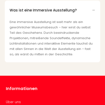
Of
Thro
Was ist eine Immersive Ausstellung?
Stud
Tour
Swar
Eine immersive Ausstellung ist weit mehr als ein
Krist
gewöhnlicher Museumsbesuch – hier wirst du selbst
Mini
Teil des Geschehens. Durch beeindruckende
Wun
Projektionen, mitreißende Soundeffekte, dynamische
Ham
Lichtinstallationen und interaktive Elemente tauchst du
War
mit allen Sinnen in die Welt der Ausstellung ein – fast
Bros.
so, als wärst du mitten in der Geschichte.
Stud
Tour
Lon
–
The
Mak
Informationen
of
Harr
Pott
Über uns
An