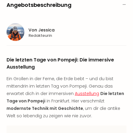
Sere
Angebotsbeschreibung
Park
Allw
Müns
Zoo
Von
Jessica
Leip
Redakteurin
Safa
Beek
Ber
Die letzten Tage von Pompeji: Die immersive
ZOO
Erle
Ausstellung
Gels
Ein Grollen in der Ferne, die Erde bebt – und du bist
Welt
Wal
mittendrin im letzten Tag von Pompeji. Genau das
Nau
erwartet dich in der immersiven
Ausstellung
Die letzten
Aqu
Tage von Pompeji
in Frankfurt. Hier verschmilzt
Zool
modernste Technik mit Geschichte
, um dir die antike
Gar
Welt so lebendig zu zeigen wie nie zuvor.
Berli
alle
Ang