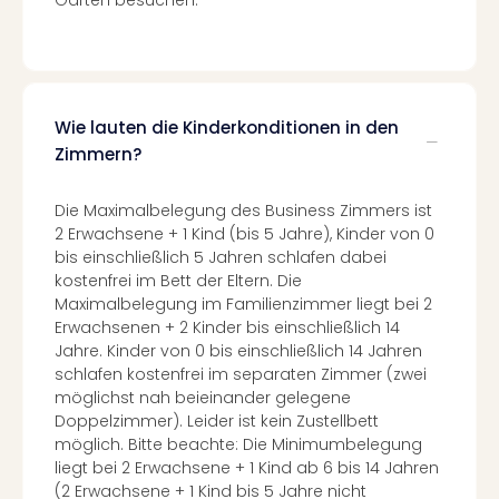
Of
Thro
Stud
Tour
Swar
Wie lauten die Kinderkonditionen in den
Krist
Mini
Zimmern?
Wun
Ham
Die Maximalbelegung des Business Zimmers ist
War
2 Erwachsene + 1 Kind (bis 5 Jahre), Kinder von 0
Bros.
bis einschließlich 5 Jahren schlafen dabei
Stud
kostenfrei im Bett der Eltern. Die
Tour
Maximalbelegung im Familienzimmer liegt bei 2
Lon
Erwachsenen + 2 Kinder bis einschließlich 14
–
Jahre. Kinder von 0 bis einschließlich 14 Jahren
The
schlafen kostenfrei im separaten Zimmer (zwei
möglichst nah beieinander gelegene
Mak
Doppelzimmer). Leider ist kein Zustellbett
of
möglich. Bitte beachte: Die Minimumbelegung
Harr
liegt bei 2 Erwachsene + 1 Kind ab 6 bis 14 Jahren
Pott
(2 Erwachsene + 1 Kind bis 5 Jahre nicht
An