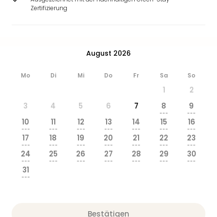
Ang
Zertifizierung
Wass
Trop
Isla
The
August 2026
Erdi
Rula
Mo
Di
Mi
Do
Fr
Sa
So
Bad
1
2
Sch
aqu
3
4
5
6
7
8
9
The
---
---
10
11
12
13
14
15
16
Sins
---
---
---
---
---
---
---
alle
17
18
19
20
21
22
23
Ang
---
---
---
---
---
---
---
24
25
26
27
28
29
30
Zoo
---
---
---
---
---
---
---
&
31
Safa
---
Erle
Zoo
Han
Bestätigen