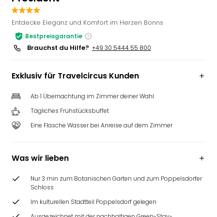
Slag
Eftel
Entdecke Eleganz und Komfort im Herzen Bonns
LEG
Bestpreisgarantie
Deu
Brauchst du Hilfe?
+49 30 5444 55 800
Parc
Astér
Rast
Exklusiv für Travelcircus Kunden
Lan
Baye
Ab 1 Übernachtung im Zimmer deiner Wahl
Park
Tägliches Frühstücksbuffet
Plop
Eine Flasche Wasser bei Anreise auf dem Zimmer
Deu
(eh
Holi
Was wir lieben
Park
Tivol
Nur 3 min zum Botanischen Garten und zum Poppelsdorfer
Kop
Schloss
Futu
Bela
Im kulturellen Stadtteil Poppelsdorf gelegen
alle
Ausgezeichnet mit der nachhaltigen Green-Stay-