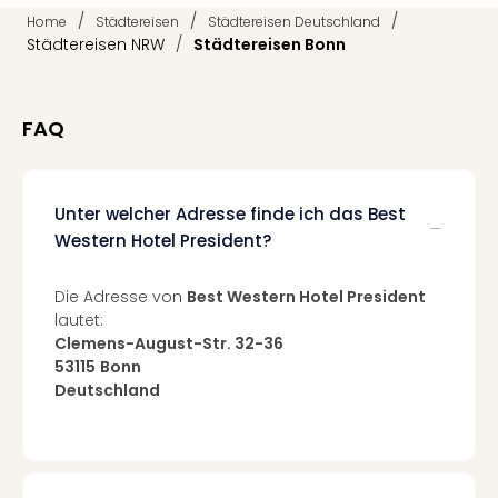
Qua
/
/
/
Home
Städtereisen
Städtereisen Deutschland
Com
Städtereisen NRW
/
Städtereisen Bonn
Club
Pret
Wo
FAQ
alle
Ang
TV
Sho
Unter welcher Adresse finde ich das Best
ZDF
Western Hotel President?
Fern
in
Die Adresse von
Best Western Hotel President
Main
lautet:
Stef
Clemens-August-Str. 32-36
Raa
53115
Bonn
Sho
Deutschland
alle
Ang
Fest
Dom