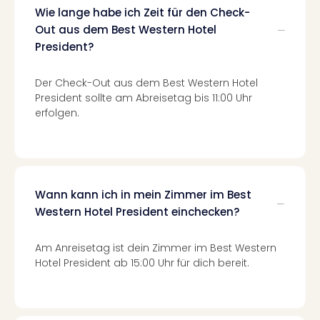
Fest
Wie lange habe ich Zeit für den Check-
Stör
Out aus dem Best Western Hotel
Fest
President?
Mus
Fuld
Are
Der Check-Out aus dem Best Western Hotel
di
President sollte am Abreisetag bis 11:00 Uhr
Ver
erfolgen.
alle
Ang
Musi
Musi
Ham
Wann kann ich in mein Zimmer im Best
alle
Western Hotel President einchecken?
Ang
Kultu
Am Anreisetag ist dein Zimmer im Best Western
&
Hotel President ab 15:00 Uhr für dich bereit.
Spor
Mus
Tec
Sins