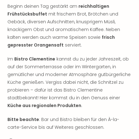
Sch
Beginn deinen Tag gestärkt am
reichhaltigen
und
Frühstücksbuffet
mit frischem Brot, Brötchen und
das
Biest
Gebäck, diversen Aufschnitten, knusprigem Müsli,
Wie
knackigem Obst und aromatischem Kaffee. Neben
Mari
kalten werden auch warme Speisen sowie
frisch
Ther
gepresster Orangensaft
serviert.
Sta
Ente
Im
Bistro Clementine
kannst du zu jeder Jahreszeit, ob
Das
auf der Sommerterrasse oder im Wintergarten, in
Pha
gemütlicher und moderner Atmosphäre gutbürgerliche
der
Küche genießen. Vergiss dabei nicht, die Schnitzel zu
Ope
Köln
probieren – dafür ist das Bistro Clementine
Tan
stadtbekannt! Hier kommst du in den Genuss einer
der
Küche aus regionalen Produkten
.
Vam
alle
Bitte beachte
: Bar und Bistro bleiben für den À-la-
Ang
carte-Service bis auf Weiteres geschlossen.
Sho
&