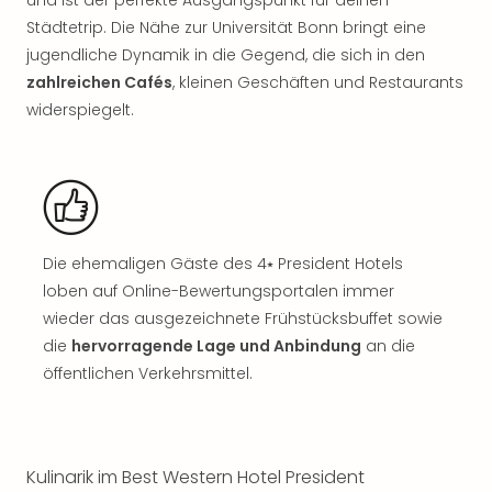
Rou
Städtetrip. Die Nähe zur Universität Bonn bringt eine
Das
jugendliche Dynamik in die Gegend, die sich in den
Musi
zahlreichen Cafés
, kleinen Geschäften und Restaurants
Köni
der
widerspiegelt.
Löw
Die
Eisk
Tarz
MJ
–
Die ehemaligen Gäste des 4⭑ President Hotels
Das
loben auf Online-Bewertungsportalen immer
Mich
wieder das ausgezeichnete Frühstücksbuffet sowie
Jac
die
hervorragende Lage und Anbindung
an die
Musi
Der
öffentlichen Verkehrsmittel.
Teuf
träg
Pra
Die
Kulinarik im Best Western Hotel President