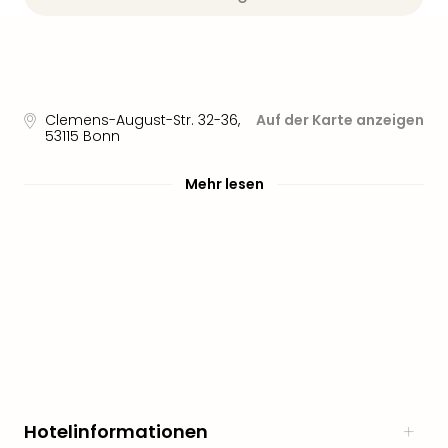
Sere
Park
Allw
Müns
Zoo
Leip
Clemens-August-Str. 32-36
,
Auf der Karte anzeigen
Safa
53115
Bonn
Beek
Ber
Mehr lesen
ZOO
Erle
Gels
Welt
Wal
Nau
Aqu
Zool
Gar
Berli
alle
Hotelinformationen
Ang