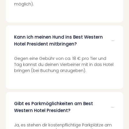
möglich).
Even
at
War
Bros.
Stud
Kann ich meinen Hund ins Best Western
Tour
Lon
Hotel President mitbringen?
–
The
Gegen eine Gebühr von ca. 18 € pro Tier und
Mak
Tag kannst du deinen Vierbeiner mit in das Hotel
of
bringen (bei Buchung anzugeben).
Harr
Pott
Form
1
Die
Gibt es Parkmöglichkeiten am Best
Auss
Western Hotel President?
Imme
Auss
Ja, es stehen dir kostenpflichtige Parkplätze am
alle