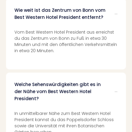
Mer
Wie weit ist das Zentrum von Bonn vom
Ben
Mus
Best Western Hotel President entfernt?
Stut
Pors
Vom Best Western Hotel President aus erreichst
Mus
du das Zentrum von Bonn zu Fuß in etwa 30
Auto
Minuten und mit den öffentlichen Verkehrsmitteln
Wolf
in etwa 20 Minuten.
BM
Mus
in
Mün
Barb
Welche Sehenswürdigkeiten gibt es in
Mus
der Nähe vom Best Western Hotel
Tec
President?
Spey
alle
In unmittelbarer Nähe zum Best Western Hotel
Ang
President kannst du das Poppelsdorfer Schloss
Auss
sowie die Universität mit ihren Botanischen
Ga
Gärten besuchen.