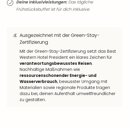
Deine Inklusivleistungen:
Das tägliche
Thea
Frühstücksbuffet ist für dich inklusive.
ABB
Voy
in
Lon
Ausgezeichnet mit der Green-Stay-
Harr
Zertifizierung
Pott
Thea
Mit der Green-Stay-Zertifizierung setzt das Best
Lon
Western Hotel President ein klares Zeichen für
GOP
verantwortungsbewusstes Reisen
.
Vari
Nachhaltige Maßnahmen wie
Thea
ressourcenschonender Energie- und
Frie
Wasserverbrauch
, bewusster Umgang mit
Pala
Materialien sowie regionale Produkte tragen
Berli
dazu bei, deinen Aufenthalt umweltfreundlicher
Fest
zu gestalten.
Neu
Fest
Bad
Bad