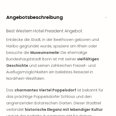
noc
meh
Frei
Angebotsbeschreibung
Frei
Eur
Best Western Hotel President Angebot
Frei
Deu
Entdecke die Stadt, in der Beethoven geboren und
Frei
Haribo gegründet wurde, spaziere am Rhein oder
Nied
besuche die
Museumsmeile
! Die ehemalige
Frei
Bundeshauptstadt Bonn ist mit seiner
vielfältigen
Öste
Geschichte
und seinen zahlreichen Freizeit- und
Frei
Ausflugsmöglichkeiten ein beliebtes Reiseziel in
Fran
Nordrhein-Westfalen.
Musi
&
Sho
Das
charmantes Viertel Poppelsdorf
ist bekannt für
Musi
das prächtige Poppelsdorfer Schloss und den
Starl
angrenzenden Botanischen Garten. Dieser Stadtteil
Expr
verbindet
historische Eleganz mit lebendiger Kultur
Moul
und ist der perfekte Ausgangspunkt für deinen